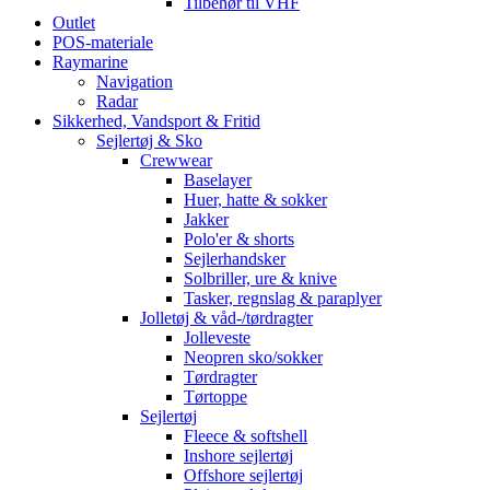
Tilbehør til VHF
Outlet
POS-materiale
Raymarine
Navigation
Radar
Sikkerhed, Vandsport & Fritid
Sejlertøj & Sko
Crewwear
Baselayer
Huer, hatte & sokker
Jakker
Polo'er & shorts
Sejlerhandsker
Solbriller, ure & knive
Tasker, regnslag & paraplyer
Jolletøj & våd-/tørdragter
Jolleveste
Neopren sko/sokker
Tørdragter
Tørtoppe
Sejlertøj
Fleece & softshell
Inshore sejlertøj
Offshore sejlertøj