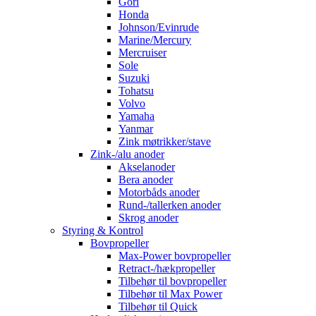
Gori
Honda
Johnson/Evinrude
Marine/Mercury
Mercruiser
Sole
Suzuki
Tohatsu
Volvo
Yamaha
Yanmar
Zink møtrikker/stave
Zink-/alu anoder
Akselanoder
Bera anoder
Motorbåds anoder
Rund-/tallerken anoder
Skrog anoder
Styring & Kontrol
Bovpropeller
Max-Power bovpropeller
Retract-/hækpropeller
Tilbehør til bovpropeller
Tilbehør til Max Power
Tilbehør til Quick