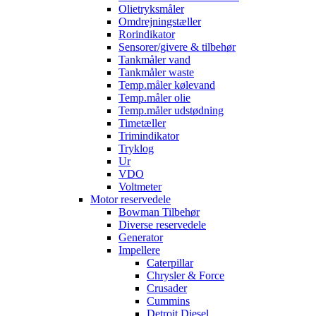
Olietryksmåler
Omdrejningstæller
Rorindikator
Sensorer/givere & tilbehør
Tankmåler vand
Tankmåler waste
Temp.måler kølevand
Temp.måler olie
Temp.måler udstødning
Timetæller
Trimindikator
Tryklog
Ur
VDO
Voltmeter
Motor reservedele
Bowman Tilbehør
Diverse reservedele
Generator
Impellere
Caterpillar
Chrysler & Force
Crusader
Cummins
Detroit Diesel