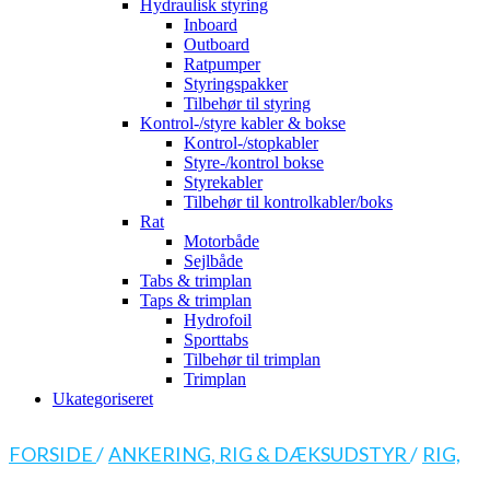
Hydraulisk styring
Inboard
Outboard
Ratpumper
Styringspakker
Tilbehør til styring
Kontrol-/styre kabler & bokse
Kontrol-/stopkabler
Styre-/kontrol bokse
Styrekabler
Tilbehør til kontrolkabler/boks
Rat
Motorbåde
Sejlbåde
Tabs & trimplan
Taps & trimplan
Hydrofoil
Sporttabs
Tilbehør til trimplan
Trimplan
Ukategoriseret
FORSIDE
/
ANKERING, RIG & DÆKSUDSTYR
/
RIG,