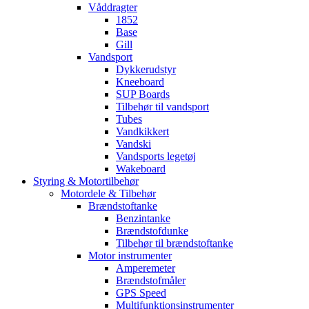
Våddragter
1852
Base
Gill
Vandsport
Dykkerudstyr
Kneeboard
SUP Boards
Tilbehør til vandsport
Tubes
Vandkikkert
Vandski
Vandsports legetøj
Wakeboard
Styring & Motortilbehør
Motordele & Tilbehør
Brændstoftanke
Benzintanke
Brændstofdunke
Tilbehør til brændstoftanke
Motor instrumenter
Amperemeter
Brændstofmåler
GPS Speed
Multifunktionsinstrumenter