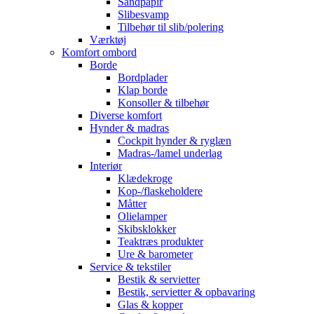
Sandpapir
Slibesvamp
Tilbehør til slib/polering
Værktøj
Komfort ombord
Borde
Bordplader
Klap borde
Konsoller & tilbehør
Diverse komfort
Hynder & madras
Cockpit hynder & ryglæn
Madras-/lamel underlag
Interiør
Klædekroge
Kop-/flaskeholdere
Måtter
Olielamper
Skibsklokker
Teaktræs produkter
Ure & barometer
Service & tekstiler
Bestik & servietter
Bestik, servietter & opbavaring
Glas & kopper