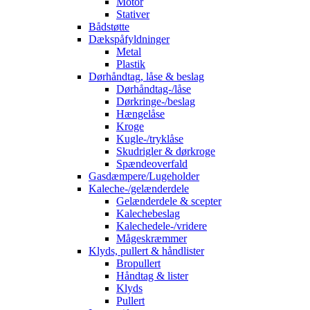
Motor
Stativer
Bådstøtte
Dækspåfyldninger
Metal
Plastik
Dørhåndtag, låse & beslag
Dørhåndtag-/låse
Dørkringe-/beslag
Hængelåse
Kroge
Kugle-/tryklåse
Skudrigler & dørkroge
Spændeoverfald
Gasdæmpere/Lugeholder
Kaleche-/gelænderdele
Gelænderdele & scepter
Kalechebeslag
Kalechedele-/vridere
Mågeskræmmer
Klyds, pullert & håndlister
Bropullert
Håndtag & lister
Klyds
Pullert