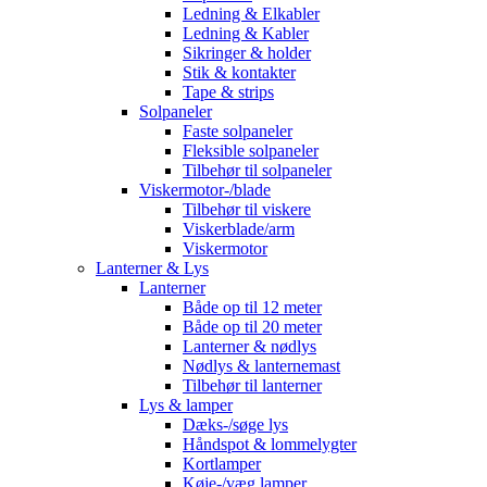
Ledning & Elkabler
Ledning & Kabler
Sikringer & holder
Stik & kontakter
Tape & strips
Solpaneler
Faste solpaneler
Fleksible solpaneler
Tilbehør til solpaneler
Viskermotor-/blade
Tilbehør til viskere
Viskerblade/arm
Viskermotor
Lanterner & Lys
Lanterner
Både op til 12 meter
Både op til 20 meter
Lanterner & nødlys
Nødlys & lanternemast
Tilbehør til lanterner
Lys & lamper
Dæks-/søge lys
Håndspot & lommelygter
Kortlamper
Køje-/væg lamper