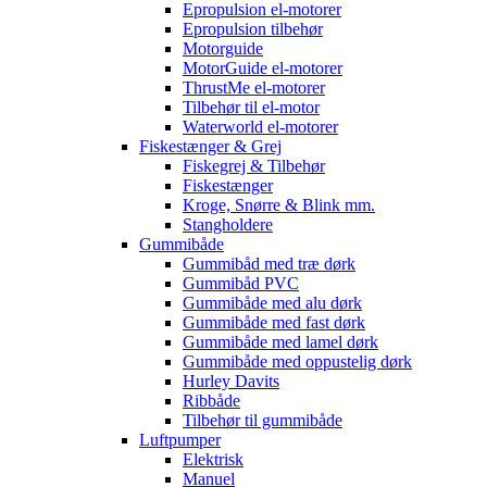
Epropulsion el-motorer
Epropulsion tilbehør
Motorguide
MotorGuide el-motorer
ThrustMe el-motorer
Tilbehør til el-motor
Waterworld el-motorer
Fiskestænger & Grej
Fiskegrej & Tilbehør
Fiskestænger
Kroge, Snørre & Blink mm.
Stangholdere
Gummibåde
Gummibåd med træ dørk
Gummibåd PVC
Gummibåde med alu dørk
Gummibåde med fast dørk
Gummibåde med lamel dørk
Gummibåde med oppustelig dørk
Hurley Davits
Ribbåde
Tilbehør til gummibåde
Luftpumper
Elektrisk
Manuel