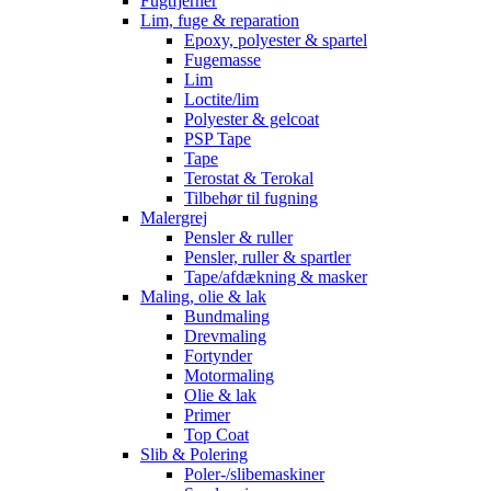
Fugtfjerner
Lim, fuge & reparation
Epoxy, polyester & spartel
Fugemasse
Lim
Loctite/lim
Polyester & gelcoat
PSP Tape
Tape
Terostat & Terokal
Tilbehør til fugning
Malergrej
Pensler & ruller
Pensler, ruller & spartler
Tape/afdækning & masker
Maling, olie & lak
Bundmaling
Drevmaling
Fortynder
Motormaling
Olie & lak
Primer
Top Coat
Slib & Polering
Poler-/slibemaskiner