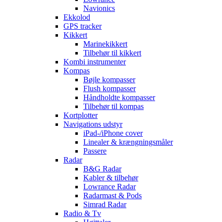
Navionics
Ekkolod
GPS tracker
Kikkert
Marinekikkert
Tilbehør til kikkert
Kombi instrumenter
Kompas
Bøjle kompasser
Flush kompasser
Håndholdte kompasser
Tilbehør til kompas
Kortplotter
Navigations udstyr
iPad-/iPhone cover
Linealer & krængningsmåler
Passere
Radar
B&G Radar
Kabler & tilbehør
Lowrance Radar
Radarmast & Pods
Simrad Radar
Radio & Tv