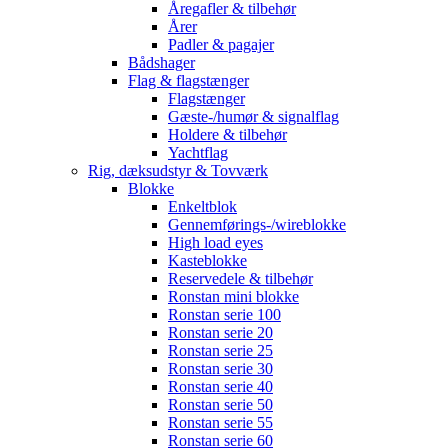
Åregafler & tilbehør
Årer
Padler & pagajer
Bådshager
Flag & flagstænger
Flagstænger
Gæste-/humør & signalflag
Holdere & tilbehør
Yachtflag
Rig, dæksudstyr & Tovværk
Blokke
Enkeltblok
Gennemførings-/wireblokke
High load eyes
Kasteblokke
Reservedele & tilbehør
Ronstan mini blokke
Ronstan serie 100
Ronstan serie 20
Ronstan serie 25
Ronstan serie 30
Ronstan serie 40
Ronstan serie 50
Ronstan serie 55
Ronstan serie 60