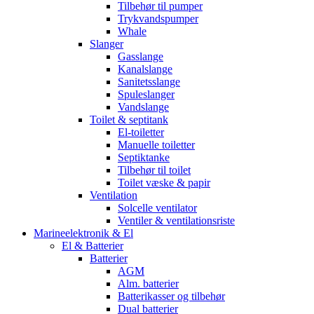
Tilbehør til pumper
Trykvandspumper
Whale
Slanger
Gasslange
Kanalslange
Sanitetsslange
Spuleslanger
Vandslange
Toilet & septitank
El-toiletter
Manuelle toiletter
Septiktanke
Tilbehør til toilet
Toilet væske & papir
Ventilation
Solcelle ventilator
Ventiler & ventilationsriste
Marineelektronik & El
El & Batterier
Batterier
AGM
Alm. batterier
Batterikasser og tilbehør
Dual batterier