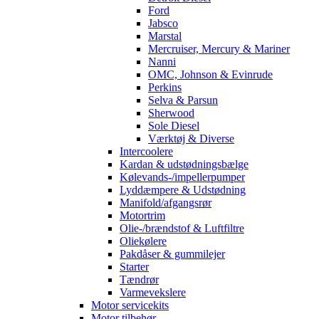
Ford
Jabsco
Marstal
Mercruiser, Mercury & Mariner
Nanni
OMC, Johnson & Evinrude
Perkins
Selva & Parsun
Sherwood
Sole Diesel
Værktøj & Diverse
Intercoolere
Kardan & udstødningsbælge
Kølevands-/impellerpumper
Lyddæmpere & Udstødning
Manifold/afgangsrør
Motortrim
Olie-/brændstof & Luftfiltre
Oliekølere
Pakdåser & gummilejer
Starter
Tændrør
Varmevekslere
Motor servicekits
Motor tilbehør