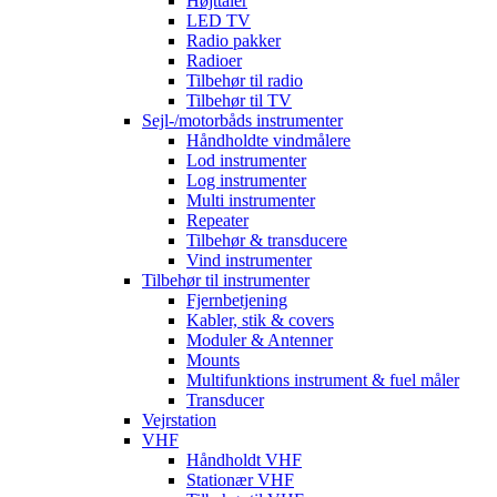
Højttaler
LED TV
Radio pakker
Radioer
Tilbehør til radio
Tilbehør til TV
Sejl-/motorbåds instrumenter
Håndholdte vindmålere
Lod instrumenter
Log instrumenter
Multi instrumenter
Repeater
Tilbehør & transducere
Vind instrumenter
Tilbehør til instrumenter
Fjernbetjening
Kabler, stik & covers
Moduler & Antenner
Mounts
Multifunktions instrument & fuel måler
Transducer
Vejrstation
VHF
Håndholdt VHF
Stationær VHF