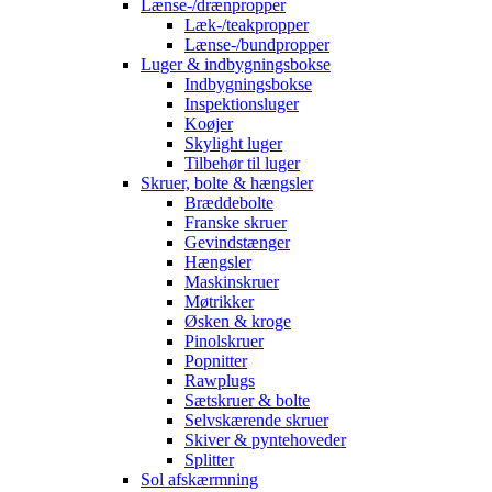
Lænse-/drænpropper
Læk-/teakpropper
Lænse-/bundpropper
Luger & indbygningsbokse
Indbygningsbokse
Inspektionsluger
Koøjer
Skylight luger
Tilbehør til luger
Skruer, bolte & hængsler
Bræddebolte
Franske skruer
Gevindstænger
Hængsler
Maskinskruer
Møtrikker
Øsken & kroge
Pinolskruer
Popnitter
Rawplugs
Sætskruer & bolte
Selvskærende skruer
Skiver & pyntehoveder
Splitter
Sol afskærmning