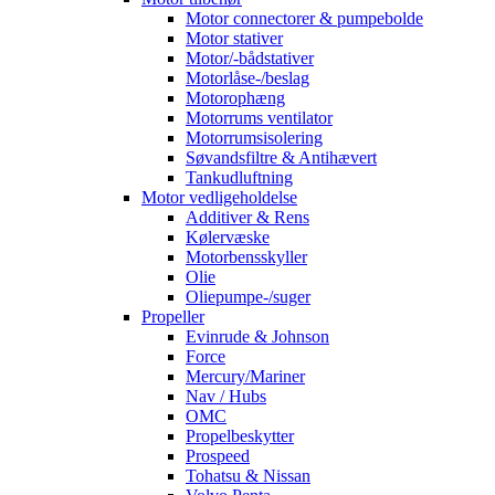
Motor connectorer & pumpebolde
Motor stativer
Motor/-bådstativer
Motorlåse-/beslag
Motorophæng
Motorrums ventilator
Motorrumsisolering
Søvandsfiltre & Antihævert
Tankudluftning
Motor vedligeholdelse
Additiver & Rens
Kølervæske
Motorbensskyller
Olie
Oliepumpe-/suger
Propeller
Evinrude & Johnson
Force
Mercury/Mariner
Nav / Hubs
OMC
Propelbeskytter
Prospeed
Tohatsu & Nissan