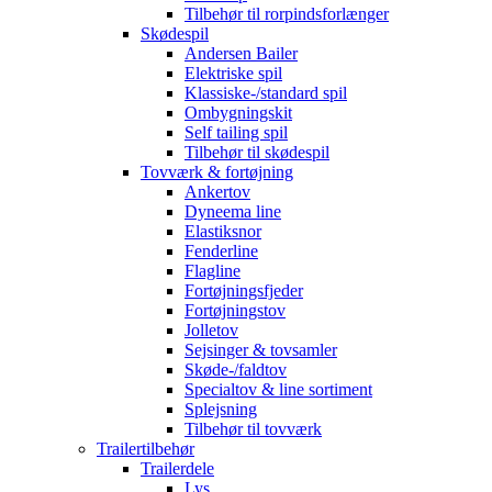
Tilbehør til rorpindsforlænger
Skødespil
Andersen Bailer
Elektriske spil
Klassiske-/standard spil
Ombygningskit
Self tailing spil
Tilbehør til skødespil
Tovværk & fortøjning
Ankertov
Dyneema line
Elastiksnor
Fenderline
Flagline
Fortøjningsfjeder
Fortøjningstov
Jolletov
Sejsinger & tovsamler
Skøde-/faldtov
Specialtov & line sortiment
Splejsning
Tilbehør til tovværk
Trailertilbehør
Trailerdele
Lys