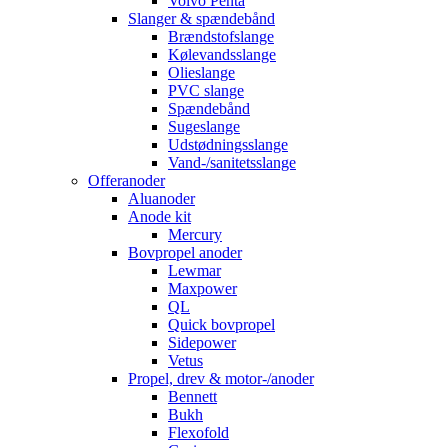
Volvo Penta
Slanger & spændebånd
Brændstofslange
Kølevandsslange
Olieslange
PVC slange
Spændebånd
Sugeslange
Udstødningsslange
Vand-/sanitetsslange
Offeranoder
Aluanoder
Anode kit
Mercury
Bovpropel anoder
Lewmar
Maxpower
QL
Quick bovpropel
Sidepower
Vetus
Propel, drev & motor-/anoder
Bennett
Bukh
Flexofold