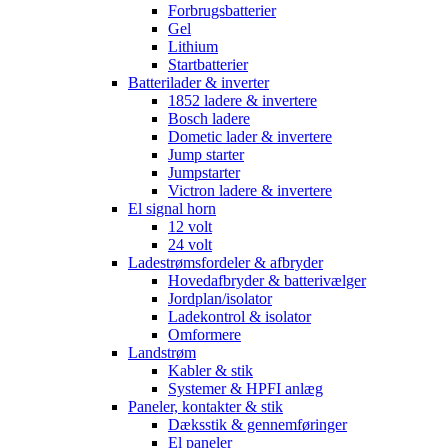
Forbrugsbatterier
Gel
Lithium
Startbatterier
Batterilader & inverter
1852 ladere & invertere
Bosch ladere
Dometic lader & invertere
Jump starter
Jumpstarter
Victron ladere & invertere
El signal horn
12 volt
24 volt
Ladestrømsfordeler & afbryder
Hovedafbryder & batterivælger
Jordplan/isolator
Ladekontrol & isolator
Omformere
Landstrøm
Kabler & stik
Systemer & HPFI anlæg
Paneler, kontakter & stik
Dæksstik & gennemføringer
El paneler