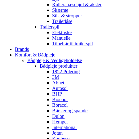
Ruller, næsehjul & aksler
Skærme
Stik & stropper
Trailerlåse
Trailerspil
Elektriske
Manuelle
Tilbehør til trailerspil
Brands
Komfort & Bådpleje
Bådpleje & Vedligeholdelse
Bådpleje produkter
1852 Polering
3M
Abnet
Autosol
BHP
Biocool
Boracol
Børster og spande
Dulon
Hempel
International
Jotun
Kanberra