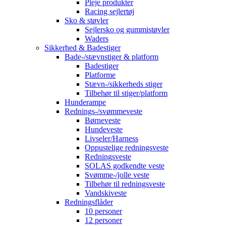
Pleje produkter
Racing sejlertøj
Sko & støvler
Sejlersko og gummistøvler
Waders
Sikkerhed & Badestiger
Bade-/stævnstiger & platform
Badestiger
Platforme
Stævn-/sikkerheds stiger
Tilbehør til stiger/platform
Hunderampe
Rednings-/svømmeveste
Børneveste
Hundeveste
Livseler/Harness
Oppustelige redningsveste
Redningsveste
SOLAS godkendte veste
Svømme-/jolle veste
Tilbehør til redningsveste
Vandskiveste
Redningsflåder
10 personer
12 personer