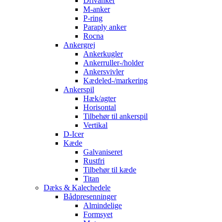
Drivanker
M-anker
P-ring
Paraply anker
Rocna
Ankergrej
Ankerkugler
Ankerruller-/holder
Ankersvivler
Kædeled-/markering
Ankerspil
Hæk/agter
Horisontal
Tilbehør til ankerspil
Vertikal
D-Icer
Kæde
Galvaniseret
Rustfri
Tilbehør til kæde
Titan
Dæks & Kalechedele
Bådpresenninger
Almindelige
Formsyet