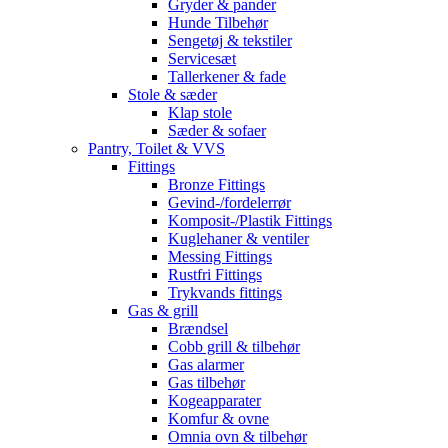
Gryder & pander
Hunde Tilbehør
Sengetøj & tekstiler
Servicesæt
Tallerkener & fade
Stole & sæder
Klap stole
Sæder & sofaer
Pantry, Toilet & VVS
Fittings
Bronze Fittings
Gevind-/fordelerrør
Komposit-/Plastik Fittings
Kuglehaner & ventiler
Messing Fittings
Rustfri Fittings
Trykvands fittings
Gas & grill
Brændsel
Cobb grill & tilbehør
Gas alarmer
Gas tilbehør
Kogeapparater
Komfur & ovne
Omnia ovn & tilbehør