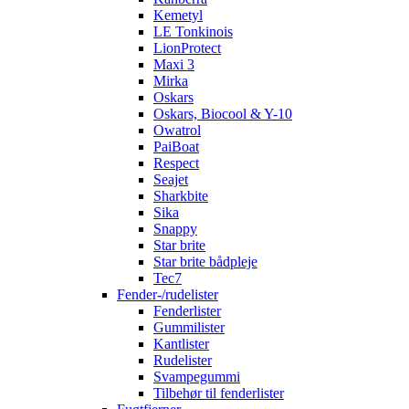
Kemetyl
LE Tonkinois
LionProtect
Maxi 3
Mirka
Oskars
Oskars, Biocool & Y-10
Owatrol
PaiBoat
Respect
Seajet
Sharkbite
Sika
Snappy
Star brite
Star brite bådpleje
Tec7
Fender-/rudelister
Fenderlister
Gummilister
Kantlister
Rudelister
Svampegummi
Tilbehør til fenderlister