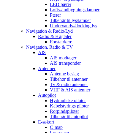
LED pærer
Lofts-/indbygnings lamper
Pærer
Tilbehør til lys/lamper
Undervands-/docking lys
Navigation & Radio/Lyd
Radio & Højttaler
Forstærkere
Navigation, Radio & TV
AIS
AIS modtager
AIS transponder
Antenner
Antenne beslag
Tilbehør til antenner
Tv & radio antenner
VHF & AIS antenner
Autopilot
Hydrauliske piloter
Kabelstyrings piloter
Rorpindspiloter
Tilbehør til autopilot
E-søkort
C-map
Lowrance