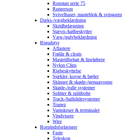
Ronstan serie 75
Rutgerson
Svivelbaser, masteblok & svingarm
Dæks-/vægbeklædning
Skridbelægning
Stævn-/kølbeskytter
Væg-/gulvbeklædning
Rigudstyr
Aflastere
Frølår & cleats
Mastetilbehør & lineløbere
Nylon Clips
Rigbeskyttelse
Sjækler, kovse & bøjler
Skinner & skøde-/genuavogne
Skøde-/rulle systemer
Splitter & splitbolte
Track-/ballslidesystemer
Trapez
Vantskruer & terminaler
Vindvisere
Wire
Rorpindsforlænger
Faste
Teleskop