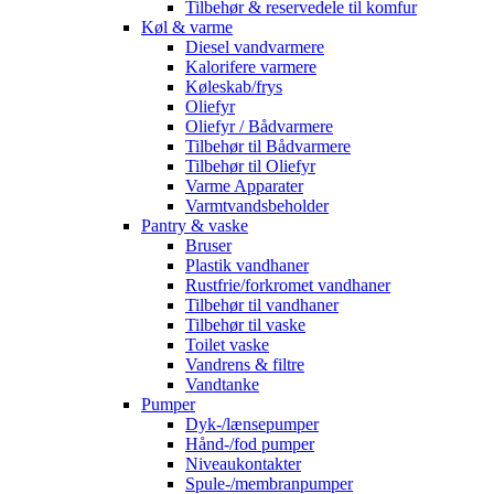
Tilbehør & reservedele til komfur
Køl & varme
Diesel vandvarmere
Kalorifere varmere
Køleskab/frys
Oliefyr
Oliefyr / Bådvarmere
Tilbehør til Bådvarmere
Tilbehør til Oliefyr
Varme Apparater
Varmtvandsbeholder
Pantry & vaske
Bruser
Plastik vandhaner
Rustfrie/forkromet vandhaner
Tilbehør til vandhaner
Tilbehør til vaske
Toilet vaske
Vandrens & filtre
Vandtanke
Pumper
Dyk-/lænsepumper
Hånd-/fod pumper
Niveaukontakter
Spule-/membranpumper