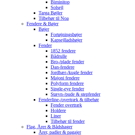
Biminitop
Solsejl
Targa Bøjler
Tilbehør til Noa
Fendere & Bøjer
Bøjer
Fortøjningsbøjer
Kapsejlladsbøjer
Fender
1852 fendere
Bådrulle
Bro-/plade fender
Dan-fendere
Jordbær-/kugle fender
Majoni fendere
Polyform fendere
Single-eye fender
Stævn-/pude & stepfender
Fenderline-/overtræk & tilbehør
Fender overtræk
Holdere
Liner
Tilbehør til fender
Flag, Årer & Bådshager
Årer, padler & pagajer