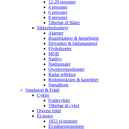
12-20 personer
4 personer
6 personer
8 personer
Tilbehør til flåder
Sikkerhedsudstyr
Alarmer
Brandslukker & førstehjælp
Drivanker & bådsmandstol
Flydedragter
MOB
Nødlys
Nødsignaler
Overlevelsesdragter
Radar reflektor
Redningskrans & kasteliner
Signalhorn
Vandsport & Fritid
Cykler
Foldecykler
Tilbehør til cykel
Diverse fritid
El-motor
1852 el-motorer
El-påhængsmotorer