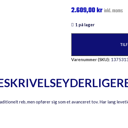
2.609,00
kr
inkl. moms
1 på lager
TIL
Varenummer (SKU):
137531
ESKRIVELSE
YDERLIGER
traditionelt reb, men opfører sig som et avanceret tov. Har lang leve