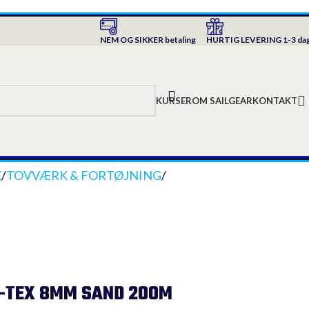
NEM OG SIKKER betaling
HURTIG LEVERING 1-3 da
KURSER
OM SAILGEAR
KONTAKT
K
/
TOVVÆRK & FORTØJNING
/
C-TEX 8MM SAND 200M