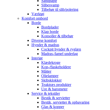
Sandpapir
Slibesvamp
Tilbehør til slib/polering
Værktøj
Komfort ombord
Borde
Bordplader
Klap borde
Konsoller & tilbehør
Diverse komfort
Hynder & madras
Cockpit hynder & ryglæn
Madras-/lamel underlag
Interiør
Klædekroge
Kop-/flaskeholdere
Måtter
Olielamper
Skibsklokker
Teaktræs produkter
Ure & barometer
Service & tekstiler
Bestik & servietter
Bestik, servietter & opbavaring
Glas & kopper