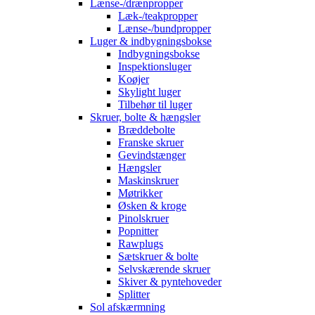
Lænse-/drænpropper
Læk-/teakpropper
Lænse-/bundpropper
Luger & indbygningsbokse
Indbygningsbokse
Inspektionsluger
Koøjer
Skylight luger
Tilbehør til luger
Skruer, bolte & hængsler
Bræddebolte
Franske skruer
Gevindstænger
Hængsler
Maskinskruer
Møtrikker
Øsken & kroge
Pinolskruer
Popnitter
Rawplugs
Sætskruer & bolte
Selvskærende skruer
Skiver & pyntehoveder
Splitter
Sol afskærmning