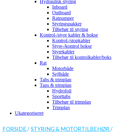
Hydraulisk styring
Inboard
Outboard
Ratpumper
Styringspakker
Tilbehør til styring
Kontrol-/styre kabler & bokse
Kontrol-/stopkabler
Styre-/kontrol bokse
Styrekabler
Tilbehør til kontrolkabler/boks
Rat
Motorbåde
Sejlbåde
Tabs & trimplan
Taps & trimplan
Hydrofoil
Sporttabs
Tilbehør til trimplan
Trimplan
Ukategoriseret
FORSIDE
/
STYRING & MOTORTILBEHØR
/