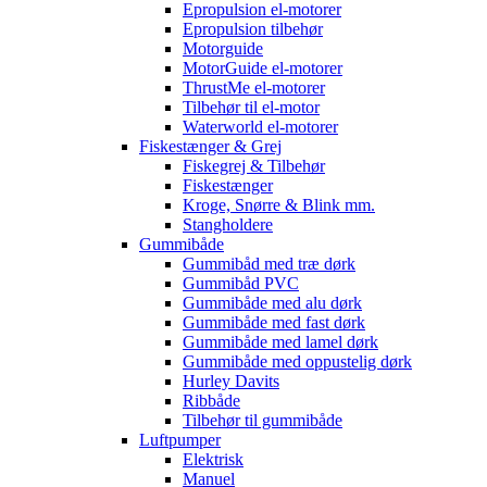
Epropulsion el-motorer
Epropulsion tilbehør
Motorguide
MotorGuide el-motorer
ThrustMe el-motorer
Tilbehør til el-motor
Waterworld el-motorer
Fiskestænger & Grej
Fiskegrej & Tilbehør
Fiskestænger
Kroge, Snørre & Blink mm.
Stangholdere
Gummibåde
Gummibåd med træ dørk
Gummibåd PVC
Gummibåde med alu dørk
Gummibåde med fast dørk
Gummibåde med lamel dørk
Gummibåde med oppustelig dørk
Hurley Davits
Ribbåde
Tilbehør til gummibåde
Luftpumper
Elektrisk
Manuel