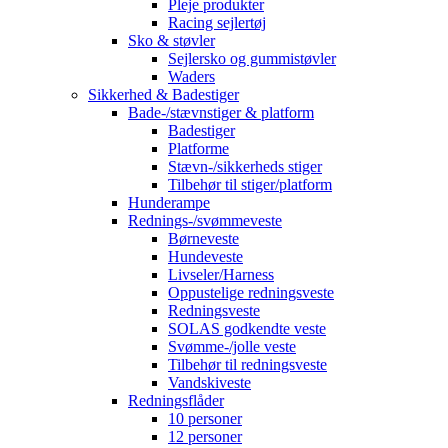
Pleje produkter
Racing sejlertøj
Sko & støvler
Sejlersko og gummistøvler
Waders
Sikkerhed & Badestiger
Bade-/stævnstiger & platform
Badestiger
Platforme
Stævn-/sikkerheds stiger
Tilbehør til stiger/platform
Hunderampe
Rednings-/svømmeveste
Børneveste
Hundeveste
Livseler/Harness
Oppustelige redningsveste
Redningsveste
SOLAS godkendte veste
Svømme-/jolle veste
Tilbehør til redningsveste
Vandskiveste
Redningsflåder
10 personer
12 personer