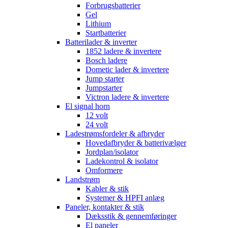
Forbrugsbatterier
Gel
Lithium
Startbatterier
Batterilader & inverter
1852 ladere & invertere
Bosch ladere
Dometic lader & invertere
Jump starter
Jumpstarter
Victron ladere & invertere
El signal horn
12 volt
24 volt
Ladestrømsfordeler & afbryder
Hovedafbryder & batterivælger
Jordplan/isolator
Ladekontrol & isolator
Omformere
Landstrøm
Kabler & stik
Systemer & HPFI anlæg
Paneler, kontakter & stik
Dæksstik & gennemføringer
El paneler