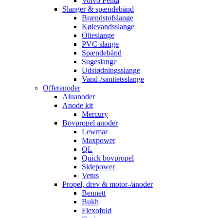
Volvo Penta
Slanger & spændebånd
Brændstofslange
Kølevandsslange
Olieslange
PVC slange
Spændebånd
Sugeslange
Udstødningsslange
Vand-/sanitetsslange
Offeranoder
Aluanoder
Anode kit
Mercury
Bovpropel anoder
Lewmar
Maxpower
QL
Quick bovpropel
Sidepower
Vetus
Propel, drev & motor-/anoder
Bennett
Bukh
Flexofold