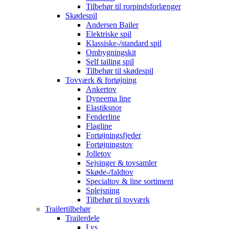
Tilbehør til rorpindsforlænger
Skødespil
Andersen Bailer
Elektriske spil
Klassiske-/standard spil
Ombygningskit
Self tailing spil
Tilbehør til skødespil
Tovværk & fortøjning
Ankertov
Dyneema line
Elastiksnor
Fenderline
Flagline
Fortøjningsfjeder
Fortøjningstov
Jolletov
Sejsinger & tovsamler
Skøde-/faldtov
Specialtov & line sortiment
Splejsning
Tilbehør til tovværk
Trailertilbehør
Trailerdele
Lys