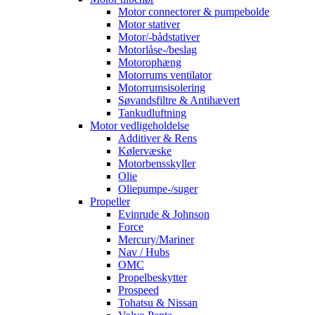
Motor connectorer & pumpebolde
Motor stativer
Motor/-bådstativer
Motorlåse-/beslag
Motorophæng
Motorrums ventilator
Motorrumsisolering
Søvandsfiltre & Antihævert
Tankudluftning
Motor vedligeholdelse
Additiver & Rens
Kølervæske
Motorbensskyller
Olie
Oliepumpe-/suger
Propeller
Evinrude & Johnson
Force
Mercury/Mariner
Nav / Hubs
OMC
Propelbeskytter
Prospeed
Tohatsu & Nissan