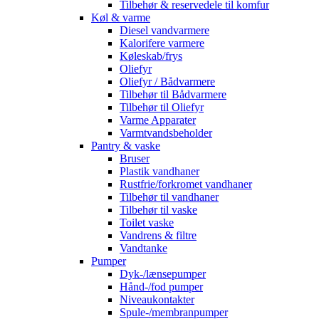
Tilbehør & reservedele til komfur
Køl & varme
Diesel vandvarmere
Kalorifere varmere
Køleskab/frys
Oliefyr
Oliefyr / Bådvarmere
Tilbehør til Bådvarmere
Tilbehør til Oliefyr
Varme Apparater
Varmtvandsbeholder
Pantry & vaske
Bruser
Plastik vandhaner
Rustfrie/forkromet vandhaner
Tilbehør til vandhaner
Tilbehør til vaske
Toilet vaske
Vandrens & filtre
Vandtanke
Pumper
Dyk-/lænsepumper
Hånd-/fod pumper
Niveaukontakter
Spule-/membranpumper