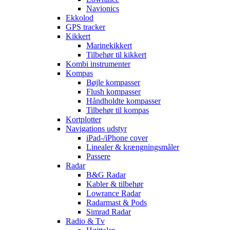
Navionics
Ekkolod
GPS tracker
Kikkert
Marinekikkert
Tilbehør til kikkert
Kombi instrumenter
Kompas
Bøjle kompasser
Flush kompasser
Håndholdte kompasser
Tilbehør til kompas
Kortplotter
Navigations udstyr
iPad-/iPhone cover
Linealer & krængningsmåler
Passere
Radar
B&G Radar
Kabler & tilbehør
Lowrance Radar
Radarmast & Pods
Simrad Radar
Radio & Tv