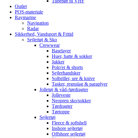
Tilbehør til VHF
Outlet
POS-materiale
Raymarine
Navigation
Radar
Sikkerhed, Vandsport & Fritid
Sejlertøj & Sko
Crewwear
Baselayer
Huer, hatte & sokker
Jakker
Polo'er & shorts
Sejlerhandsker
Solbriller, ure & knive
Tasker, regnslag & paraplyer
Jolletøj & våd-/tørdragter
Jolleveste
Neopren sko/sokker
Tørdragter
Tørtoppe
Sejlertøj
Fleece & softshell
Inshore sejlertøj
Offshore sejlertøj