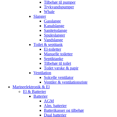
Tilbehør til pumper
Trykvandspumper
Whale
Slanger
Gasslange
Kanalslange
Sanitetsslange
Spuleslanger
Vandslange
Toilet & septitank
El-toiletter
Manuelle toiletter
Septiktanke
Tilbehør til toilet
Toilet væske & papir
Ventilation
Solcelle ventilator
Ventiler & ventilationsriste
Marineelektronik & El
El & Batterier
Batterier
AGM
Alm. batterier
Batterikasser og tilbehør
Dual batterier