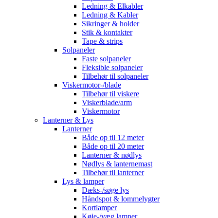
Ledning & Elkabler
Ledning & Kabler
Sikringer & holder
Stik & kontakter
Tape & strips
Solpaneler
Faste solpaneler
Fleksible solpaneler
Tilbehør til solpaneler
Viskermotor-/blade
Tilbehør til viskere
Viskerblade/arm
Viskermotor
Lanterner & Lys
Lanterner
Både op til 12 meter
Både op til 20 meter
Lanterner & nødlys
Nødlys & lanternemast
Tilbehør til lanterner
Lys & lamper
Dæks-/søge lys
Håndspot & lommelygter
Kortlamper
Køje-/væg lamper