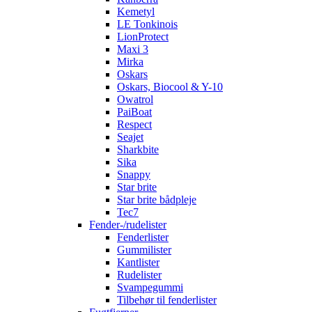
Kemetyl
LE Tonkinois
LionProtect
Maxi 3
Mirka
Oskars
Oskars, Biocool & Y-10
Owatrol
PaiBoat
Respect
Seajet
Sharkbite
Sika
Snappy
Star brite
Star brite bådpleje
Tec7
Fender-/rudelister
Fenderlister
Gummilister
Kantlister
Rudelister
Svampegummi
Tilbehør til fenderlister