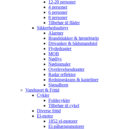
12-20 personer
4 personer
6 personer
8 personer
Tilbehør til flåder
Sikkerhedsudstyr
Alarmer
Brandslukker & førstehjælp
Drivanker & bådsmandstol
Flydedragter
MOB
Nødlys
Nødsignaler
Overlevelsesdragter
Radar reflektor
Redningskrans & kasteliner
Signalhorn
Vandsport & Fritid
Cykler
Foldecykler
Tilbehør til cykel
Diverse fritid
El-motor
1852 el-motorer
El-påhængsmotorer