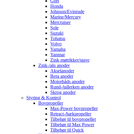
Gori
Honda
Johnson/Evinrude
Marine/Mercury
Mercruiser
Sole
Suzuki
Tohatsu
Volvo
Yamaha
Yanmar
Zink møtrikker/stave
Zink-/alu anoder
Akselanoder
Bera anoder
Motorbåds anoder
Rund-/tallerken anoder
Skrog anoder
Styring & Kontrol
Bovpropeller
Max-Power bovpropeller
Retract-/hækpropeller
Tilbehør til bovpropeller
Tilbehør til Max Power
Tilbehør til Quick