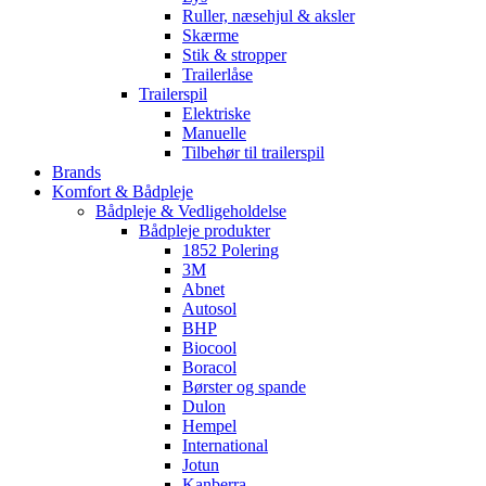
Ruller, næsehjul & aksler
Skærme
Stik & stropper
Trailerlåse
Trailerspil
Elektriske
Manuelle
Tilbehør til trailerspil
Brands
Komfort & Bådpleje
Bådpleje & Vedligeholdelse
Bådpleje produkter
1852 Polering
3M
Abnet
Autosol
BHP
Biocool
Boracol
Børster og spande
Dulon
Hempel
International
Jotun
Kanberra