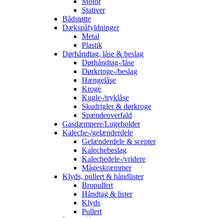
Motor
Stativer
Bådstøtte
Dækspåfyldninger
Metal
Plastik
Dørhåndtag, låse & beslag
Dørhåndtag-/låse
Dørkringe-/beslag
Hængelåse
Kroge
Kugle-/tryklåse
Skudrigler & dørkroge
Spændeoverfald
Gasdæmpere/Lugeholder
Kaleche-/gelænderdele
Gelænderdele & scepter
Kalechebeslag
Kalechedele-/vridere
Mågeskræmmer
Klyds, pullert & håndlister
Bropullert
Håndtag & lister
Klyds
Pullert