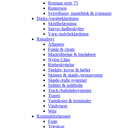
Ronstan serie 75
Rutgerson
Svivelbaser, masteblok & svingarm
Dæks-/vægbeklædning
Skridbelægning
Stævn-/kølbeskytter
Væg-/gulvbeklædning
Rigudstyr
Aflastere
Frølår & cleats
Mastetilbehør & lineløbere
Nylon Clips
Rigbeskyttelse
Sjækler, kovse & bøjler
Skinner & skøde-/genuavogne
Skøde-/rulle systemer
Splitter & splitbolte
Track-/ballslidesystemer
Trapez
Vantskruer & terminaler
Vindvisere
Wire
Rorpindsforlænger
Faste
Teleskop