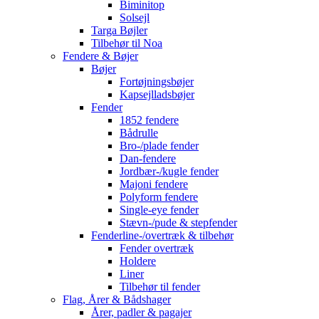
Biminitop
Solsejl
Targa Bøjler
Tilbehør til Noa
Fendere & Bøjer
Bøjer
Fortøjningsbøjer
Kapsejlladsbøjer
Fender
1852 fendere
Bådrulle
Bro-/plade fender
Dan-fendere
Jordbær-/kugle fender
Majoni fendere
Polyform fendere
Single-eye fender
Stævn-/pude & stepfender
Fenderline-/overtræk & tilbehør
Fender overtræk
Holdere
Liner
Tilbehør til fender
Flag, Årer & Bådshager
Årer, padler & pagajer