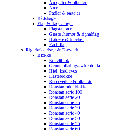
Åregafler & tilbehør
Årer
Padler & pagajer
Bådshager
Flag & flagstænger
Flagstænger
Gæste-/humør & signalflag
Holdere & tilbehør
Yachtflag
Rig, dæksudstyr & Tovværk
Blokke
Enkeltblok
Gennemførings-/wireblokke
High load eyes
Kasteblokke
Reservedele & tilbehør
Ronstan mini blokke
Ronstan serie 100
Ronstan serie 20
Ronstan serie 25
Ronstan serie 30
Ronstan serie 40
Ronstan serie 50
Ronstan serie 55
Ronstan serie 60