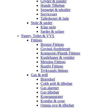
Gryder & pander
Hunde Tilbehør
Sengetøj & tekstiler
Servicesæt
Tallerkener & fade
Stole & sæder
Klap stole
Sæder & sofaer
Pantry, Toilet & VVS
Fittings
Bronze Fittings
Gevind-/fordelerrør
Komposit-/Plastik Fittings
Kuglehaner & ventiler
Messing Fittings
Rustfri Fittings
Trykvands fittings
Gas & grill
Brændsel
Cobb grill & tilbehør
Gas alarmer
Gas tilbehør
Kogeapparater
Komfur & ovne
Omnia ovn & tilbehør