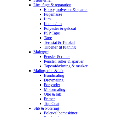
Fugtfjerner
Lim, fuge & reparation
Epoxy, polyester & spartel
Fugemasse
Lim
Loctite/lim
Polyester & gelcoat
PSP Tape
Tape
Terostat & Terokal
Tilbehør til fugning
Malergrej
Pensler & ruller
Pensler, ruller & spartler
Tape/afdækning & masker
Maling, olie & lak
Bundmaling
Drevmaling
Fortynder
Motormaling
Olie & lak
Primer
Top Coat
Slib & Polering
Poler-/slibemaskiner