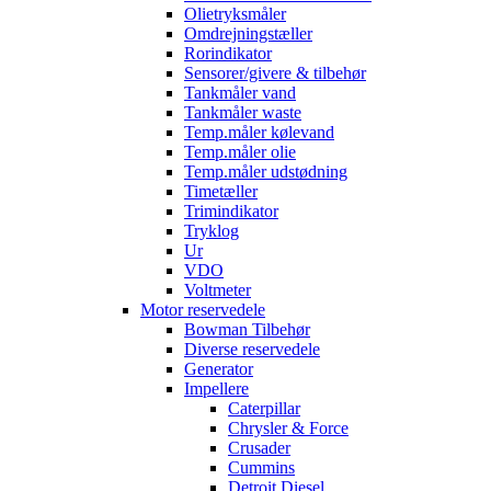
Olietryksmåler
Omdrejningstæller
Rorindikator
Sensorer/givere & tilbehør
Tankmåler vand
Tankmåler waste
Temp.måler kølevand
Temp.måler olie
Temp.måler udstødning
Timetæller
Trimindikator
Tryklog
Ur
VDO
Voltmeter
Motor reservedele
Bowman Tilbehør
Diverse reservedele
Generator
Impellere
Caterpillar
Chrysler & Force
Crusader
Cummins
Detroit Diesel