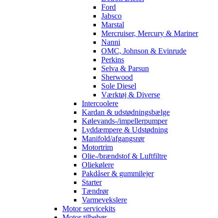
Ford
Jabsco
Marstal
Mercruiser, Mercury & Mariner
Nanni
OMC, Johnson & Evinrude
Perkins
Selva & Parsun
Sherwood
Sole Diesel
Værktøj & Diverse
Intercoolere
Kardan & udstødningsbælge
Kølevands-/impellerpumper
Lyddæmpere & Udstødning
Manifold/afgangsrør
Motortrim
Olie-/brændstof & Luftfiltre
Oliekølere
Pakdåser & gummilejer
Starter
Tændrør
Varmevekslere
Motor servicekits
Motor tilbehør