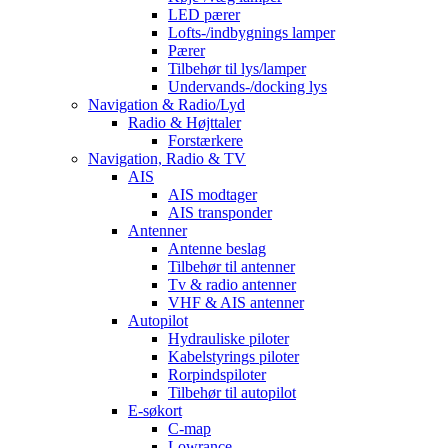
LED pærer
Lofts-/indbygnings lamper
Pærer
Tilbehør til lys/lamper
Undervands-/docking lys
Navigation & Radio/Lyd
Radio & Højttaler
Forstærkere
Navigation, Radio & TV
AIS
AIS modtager
AIS transponder
Antenner
Antenne beslag
Tilbehør til antenner
Tv & radio antenner
VHF & AIS antenner
Autopilot
Hydrauliske piloter
Kabelstyrings piloter
Rorpindspiloter
Tilbehør til autopilot
E-søkort
C-map
Lowrance