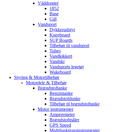
Våddragter
1852
Base
Gill
Vandsport
Dykkerudstyr
Kneeboard
SUP Boards
Tilbehør til vandsport
Tubes
Vandkikkert
Vandski
Vandsports legetøj
Wakeboard
Styring & Motortilbehør
Motordele & Tilbehør
Brændstoftanke
Benzintanke
Brændstofdunke
Tilbehør til brændstoftanke
Motor instrumenter
Amperemeter
Brændstofmåler
GPS Speed
Multifunktionsinstrumenter