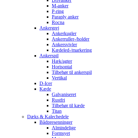
Drivanker
M-anker
P-ring
Paraply anker
Rocna
Ankergrej
Ankerkugler
Ankerruller-/holder
Ankersvivler
Kædeled-/markering
Ankerspil
Hæk/agter
Horisontal
Tilbehør til ankerspil
Vertikal
D-Icer
Kæde
Galvaniseret
Rustfri
Tilbehør til kæde
Titan
Dæks & Kalechedele
Bådpresenninger
Almindelige
Formsyet