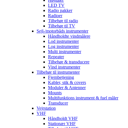
Højttaler
LED TV
Radio pakker
Radioer
Tilbehør til radio
Tilbehør til TV
Sejl-/motorbåds instrumenter
Håndholdte vindmålere
Lod instrumenter
Log instrumenter
Multi instrumenter
Repeater
Tilbehør & transducere
Vind instrumenter
Tilbehør til instrumenter
Fjernbetjening
Kabler, stik & covers
Moduler & Antenner
Mounts
Multifunktions instrument & fuel måler
Transducer
Vejrstation
VHF
Håndholdt VHF
Stationær VHF