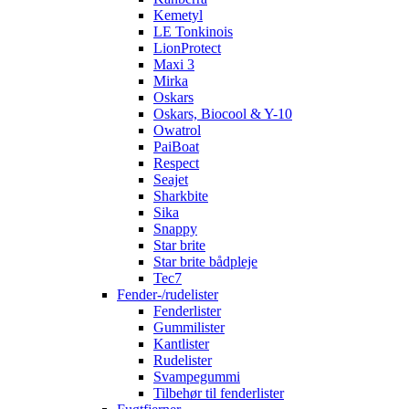
Kemetyl
LE Tonkinois
LionProtect
Maxi 3
Mirka
Oskars
Oskars, Biocool & Y-10
Owatrol
PaiBoat
Respect
Seajet
Sharkbite
Sika
Snappy
Star brite
Star brite bådpleje
Tec7
Fender-/rudelister
Fenderlister
Gummilister
Kantlister
Rudelister
Svampegummi
Tilbehør til fenderlister