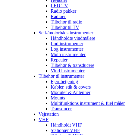
Højttaler
LED TV
Radio pakker
Radioer
Tilbehør til radio
Tilbehør til TV
Sejl-/motorbåds instrumenter
Håndholdte vindmålere
Lod instrumenter
Log instrumenter
Multi instrumenter
Repeater
Tilbehør & transducere
Vind instrumenter
Tilbehør til instrumenter
Fjernbetjening
Kabler, stik & covers
Moduler & Antenner
Mounts
Multifunktions instrument & fuel måler
Transducer
Vejrstation
VHF
Håndholdt VHF
Stationær VHF