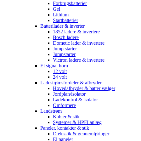
Forbrugsbatterier
Gel
Lithium
Startbatterier
Batterilader & inverter
1852 ladere & invertere
Bosch ladere
Dometic lader & invertere
Jump starter
Jumpstarter
Victron ladere & invertere
El signal horn
12 volt
24 volt
Ladestrømsfordeler & afbryder
Hovedafbryder & batterivælger
Jordplan/isolator
Ladekontrol & isolator
Omformere
Landstrøm
Kabler & stik
Systemer & HPFI anlæg
Paneler, kontakter & stik
Dæksstik & gennemføringer
El paneler