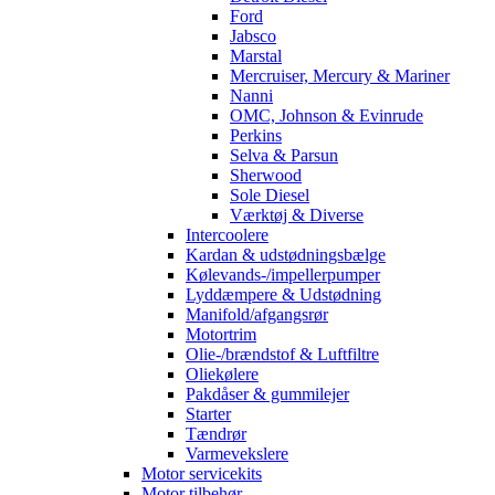
Ford
Jabsco
Marstal
Mercruiser, Mercury & Mariner
Nanni
OMC, Johnson & Evinrude
Perkins
Selva & Parsun
Sherwood
Sole Diesel
Værktøj & Diverse
Intercoolere
Kardan & udstødningsbælge
Kølevands-/impellerpumper
Lyddæmpere & Udstødning
Manifold/afgangsrør
Motortrim
Olie-/brændstof & Luftfiltre
Oliekølere
Pakdåser & gummilejer
Starter
Tændrør
Varmevekslere
Motor servicekits
Motor tilbehør