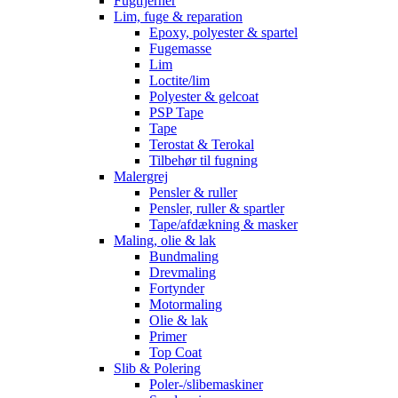
Fugtfjerner
Lim, fuge & reparation
Epoxy, polyester & spartel
Fugemasse
Lim
Loctite/lim
Polyester & gelcoat
PSP Tape
Tape
Terostat & Terokal
Tilbehør til fugning
Malergrej
Pensler & ruller
Pensler, ruller & spartler
Tape/afdækning & masker
Maling, olie & lak
Bundmaling
Drevmaling
Fortynder
Motormaling
Olie & lak
Primer
Top Coat
Slib & Polering
Poler-/slibemaskiner