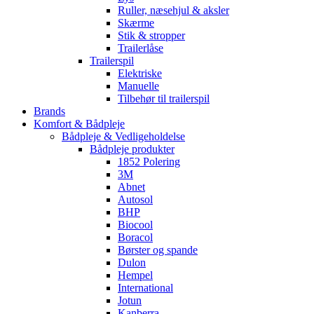
Ruller, næsehjul & aksler
Skærme
Stik & stropper
Trailerlåse
Trailerspil
Elektriske
Manuelle
Tilbehør til trailerspil
Brands
Komfort & Bådpleje
Bådpleje & Vedligeholdelse
Bådpleje produkter
1852 Polering
3M
Abnet
Autosol
BHP
Biocool
Boracol
Børster og spande
Dulon
Hempel
International
Jotun
Kanberra