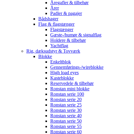
Åregafler & tilbehør
Årer
Padler & pagajer
Bådshager
Flag & flagstænger
Flagstænger
Gæste-/humør & signalflag
Holdere & tilbehør
Yachtflag
Rig, dæksudstyr & Tovværk
Blokke
Enkeltblok
Gennemførings-/wireblokke
High load eyes
Kasteblokke
Reservedele & tilbehør
Ronstan mini blokke
Ronstan serie 100
Ronstan serie 20
Ronstan serie 25
Ronstan serie 30
Ronstan serie 40
Ronstan serie 50
Ronstan serie 55
Ronstan serie 60