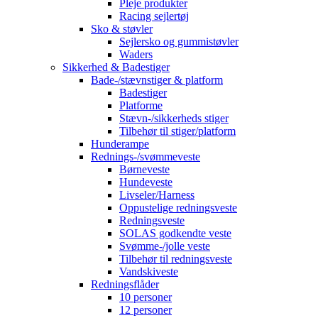
Pleje produkter
Racing sejlertøj
Sko & støvler
Sejlersko og gummistøvler
Waders
Sikkerhed & Badestiger
Bade-/stævnstiger & platform
Badestiger
Platforme
Stævn-/sikkerheds stiger
Tilbehør til stiger/platform
Hunderampe
Rednings-/svømmeveste
Børneveste
Hundeveste
Livseler/Harness
Oppustelige redningsveste
Redningsveste
SOLAS godkendte veste
Svømme-/jolle veste
Tilbehør til redningsveste
Vandskiveste
Redningsflåder
10 personer
12 personer