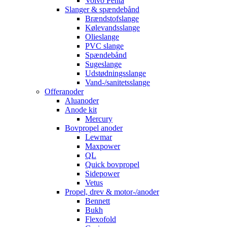
Volvo Penta
Slanger & spændebånd
Brændstofslange
Kølevandsslange
Olieslange
PVC slange
Spændebånd
Sugeslange
Udstødningsslange
Vand-/sanitetsslange
Offeranoder
Aluanoder
Anode kit
Mercury
Bovpropel anoder
Lewmar
Maxpower
QL
Quick bovpropel
Sidepower
Vetus
Propel, drev & motor-/anoder
Bennett
Bukh
Flexofold