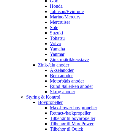
Gori
Honda
Johnson/Evinrude
Marine/Mercury
Mercruiser
Sole
Suzuki
Tohatsu
Volvo
Yamaha
Yanmar
Zink møtrikker/stave
Zink-/alu anoder
Akselanoder
Bera anoder
Motorbåds anoder
Rund-/tallerken anoder
Skrog anoder
Styring & Kontrol
Bovpropeller
Max-Power bovpropeller
Retract-/hækpropeller
Tilbehør til bovpropeller
Tilbehør til Max Power
Tilbehør til Quick