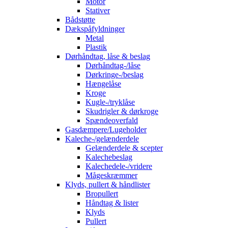
Motor
Stativer
Bådstøtte
Dækspåfyldninger
Metal
Plastik
Dørhåndtag, låse & beslag
Dørhåndtag-/låse
Dørkringe-/beslag
Hængelåse
Kroge
Kugle-/tryklåse
Skudrigler & dørkroge
Spændeoverfald
Gasdæmpere/Lugeholder
Kaleche-/gelænderdele
Gelænderdele & scepter
Kalechebeslag
Kalechedele-/vridere
Mågeskræmmer
Klyds, pullert & håndlister
Bropullert
Håndtag & lister
Klyds
Pullert