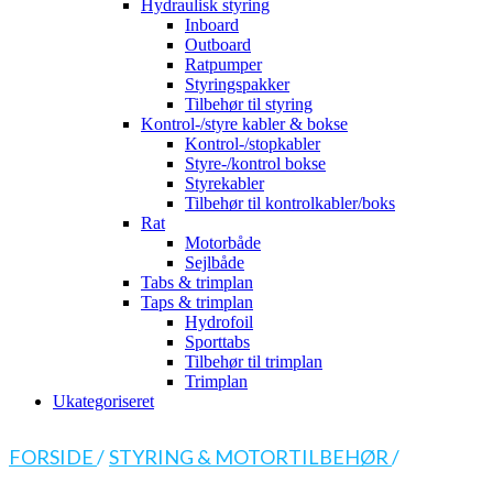
Hydraulisk styring
Inboard
Outboard
Ratpumper
Styringspakker
Tilbehør til styring
Kontrol-/styre kabler & bokse
Kontrol-/stopkabler
Styre-/kontrol bokse
Styrekabler
Tilbehør til kontrolkabler/boks
Rat
Motorbåde
Sejlbåde
Tabs & trimplan
Taps & trimplan
Hydrofoil
Sporttabs
Tilbehør til trimplan
Trimplan
Ukategoriseret
FORSIDE
/
STYRING & MOTORTILBEHØR
/