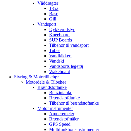
Våddragter
1852
Base
Gill
Vandsport
Dykkerudstyr
Kneeboard
SUP Boards
Tilbehør til vandsport
Tubes
Vandkikkert
Vandski
Vandsports legetøj
Wakeboard
Styring & Motortilbehør
Motordele & Tilbehør
Brændstoftanke
Benzintanke
Brændstofdunke
Tilbehør til brændstoftanke
Motor instrumenter
Amperemeter
Brændstofmåler
GPS Speed
Multifunktionsinstrumenter