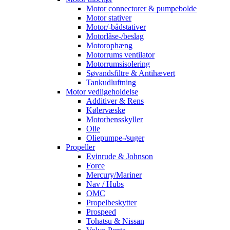
Motor connectorer & pumpebolde
Motor stativer
Motor/-bådstativer
Motorlåse-/beslag
Motorophæng
Motorrums ventilator
Motorrumsisolering
Søvandsfiltre & Antihævert
Tankudluftning
Motor vedligeholdelse
Additiver & Rens
Kølervæske
Motorbensskyller
Olie
Oliepumpe-/suger
Propeller
Evinrude & Johnson
Force
Mercury/Mariner
Nav / Hubs
OMC
Propelbeskytter
Prospeed
Tohatsu & Nissan