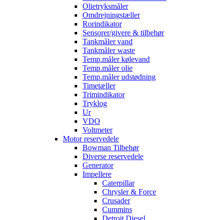
Olietryksmåler
Omdrejningstæller
Rorindikator
Sensorer/givere & tilbehør
Tankmåler vand
Tankmåler waste
Temp.måler kølevand
Temp.måler olie
Temp.måler udstødning
Timetæller
Trimindikator
Tryklog
Ur
VDO
Voltmeter
Motor reservedele
Bowman Tilbehør
Diverse reservedele
Generator
Impellere
Caterpillar
Chrysler & Force
Crusader
Cummins
Detroit Diesel