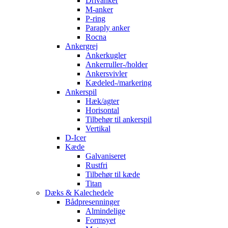
Drivanker
M-anker
P-ring
Paraply anker
Rocna
Ankergrej
Ankerkugler
Ankerruller-/holder
Ankersvivler
Kædeled-/markering
Ankerspil
Hæk/agter
Horisontal
Tilbehør til ankerspil
Vertikal
D-Icer
Kæde
Galvaniseret
Rustfri
Tilbehør til kæde
Titan
Dæks & Kalechedele
Bådpresenninger
Almindelige
Formsyet