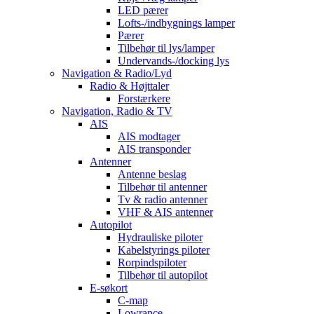
LED pærer
Lofts-/indbygnings lamper
Pærer
Tilbehør til lys/lamper
Undervands-/docking lys
Navigation & Radio/Lyd
Radio & Højttaler
Forstærkere
Navigation, Radio & TV
AIS
AIS modtager
AIS transponder
Antenner
Antenne beslag
Tilbehør til antenner
Tv & radio antenner
VHF & AIS antenner
Autopilot
Hydrauliske piloter
Kabelstyrings piloter
Rorpindspiloter
Tilbehør til autopilot
E-søkort
C-map
Lowrance