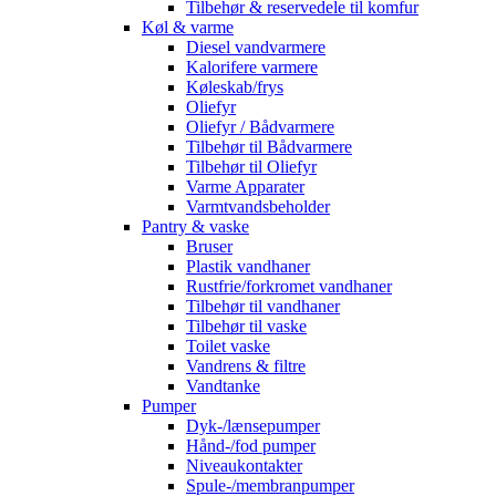
Tilbehør & reservedele til komfur
Køl & varme
Diesel vandvarmere
Kalorifere varmere
Køleskab/frys
Oliefyr
Oliefyr / Bådvarmere
Tilbehør til Bådvarmere
Tilbehør til Oliefyr
Varme Apparater
Varmtvandsbeholder
Pantry & vaske
Bruser
Plastik vandhaner
Rustfrie/forkromet vandhaner
Tilbehør til vandhaner
Tilbehør til vaske
Toilet vaske
Vandrens & filtre
Vandtanke
Pumper
Dyk-/lænsepumper
Hånd-/fod pumper
Niveaukontakter
Spule-/membranpumper