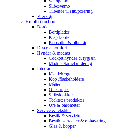
Sandpapir
Slibesvamp
Tilbehør til slib/polering
Værktøj
Komfort ombord
Borde
Bordplader
Klap borde
Konsoller & tilbehør
Diverse komfort
Hynder & madras
Cockpit hynder & ryglæn
Madras-/lamel underlag
Interiør
Klædekroge
Kop-/flaskeholdere
Måtter
Olielamper
Skibsklokker
Teaktræs produkter
Ure & barometer
Service & tekstiler
Bestik & servietter
Bestik, servietter & opbavaring
Glas & kopper