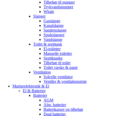
Tilbehør til pumper
Trykvandspumper
Whale
Slanger
Gasslange
Kanalslange
Sanitetsslange
Spuleslanger
Vandslange
Toilet & septitank
El-toiletter
Manuelle toiletter
Septiktanke
Tilbehør til toilet
Toilet væske & papir
Ventilation
Solcelle ventilator
Ventiler & ventilationsriste
Marineelektronik & El
El & Batterier
Batterier
AGM
Alm. batterier
Batterikasser og tilbehør
Dual batterier