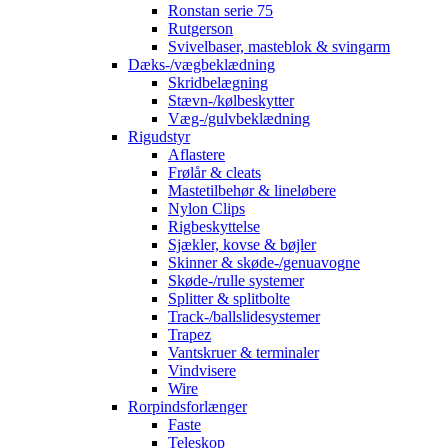
Ronstan serie 75
Rutgerson
Svivelbaser, masteblok & svingarm
Dæks-/vægbeklædning
Skridbelægning
Stævn-/kølbeskytter
Væg-/gulvbeklædning
Rigudstyr
Aflastere
Frølår & cleats
Mastetilbehør & lineløbere
Nylon Clips
Rigbeskyttelse
Sjækler, kovse & bøjler
Skinner & skøde-/genuavogne
Skøde-/rulle systemer
Splitter & splitbolte
Track-/ballslidesystemer
Trapez
Vantskruer & terminaler
Vindvisere
Wire
Rorpindsforlænger
Faste
Teleskop