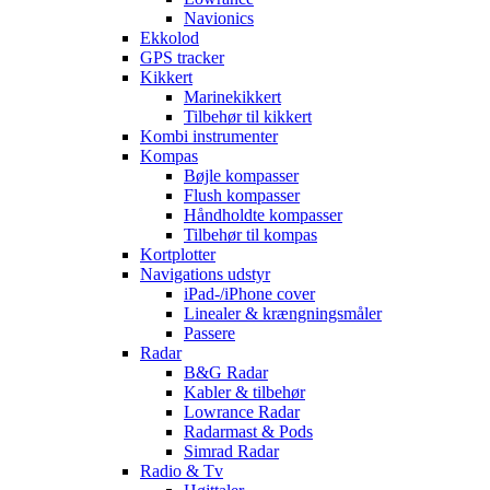
Navionics
Ekkolod
GPS tracker
Kikkert
Marinekikkert
Tilbehør til kikkert
Kombi instrumenter
Kompas
Bøjle kompasser
Flush kompasser
Håndholdte kompasser
Tilbehør til kompas
Kortplotter
Navigations udstyr
iPad-/iPhone cover
Linealer & krængningsmåler
Passere
Radar
B&G Radar
Kabler & tilbehør
Lowrance Radar
Radarmast & Pods
Simrad Radar
Radio & Tv