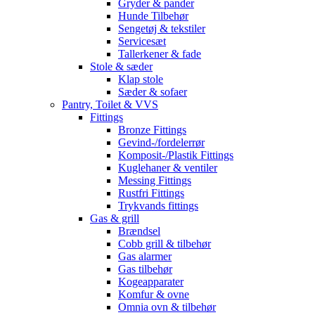
Gryder & pander
Hunde Tilbehør
Sengetøj & tekstiler
Servicesæt
Tallerkener & fade
Stole & sæder
Klap stole
Sæder & sofaer
Pantry, Toilet & VVS
Fittings
Bronze Fittings
Gevind-/fordelerrør
Komposit-/Plastik Fittings
Kuglehaner & ventiler
Messing Fittings
Rustfri Fittings
Trykvands fittings
Gas & grill
Brændsel
Cobb grill & tilbehør
Gas alarmer
Gas tilbehør
Kogeapparater
Komfur & ovne
Omnia ovn & tilbehør