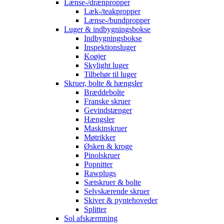
Lænse-/drænpropper
Læk-/teakpropper
Lænse-/bundpropper
Luger & indbygningsbokse
Indbygningsbokse
Inspektionsluger
Koøjer
Skylight luger
Tilbehør til luger
Skruer, bolte & hængsler
Bræddebolte
Franske skruer
Gevindstænger
Hængsler
Maskinskruer
Møtrikker
Øsken & kroge
Pinolskruer
Popnitter
Rawplugs
Sætskruer & bolte
Selvskærende skruer
Skiver & pyntehoveder
Splitter
Sol afskærmning