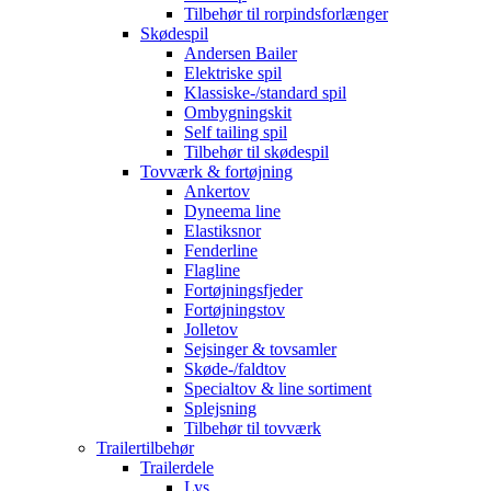
Tilbehør til rorpindsforlænger
Skødespil
Andersen Bailer
Elektriske spil
Klassiske-/standard spil
Ombygningskit
Self tailing spil
Tilbehør til skødespil
Tovværk & fortøjning
Ankertov
Dyneema line
Elastiksnor
Fenderline
Flagline
Fortøjningsfjeder
Fortøjningstov
Jolletov
Sejsinger & tovsamler
Skøde-/faldtov
Specialtov & line sortiment
Splejsning
Tilbehør til tovværk
Trailertilbehør
Trailerdele
Lys