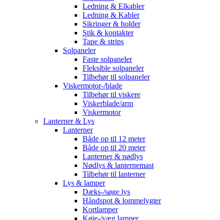
Ledning & Elkabler
Ledning & Kabler
Sikringer & holder
Stik & kontakter
Tape & strips
Solpaneler
Faste solpaneler
Fleksible solpaneler
Tilbehør til solpaneler
Viskermotor-/blade
Tilbehør til viskere
Viskerblade/arm
Viskermotor
Lanterner & Lys
Lanterner
Både op til 12 meter
Både op til 20 meter
Lanterner & nødlys
Nødlys & lanternemast
Tilbehør til lanterner
Lys & lamper
Dæks-/søge lys
Håndspot & lommelygter
Kortlamper
Køje-/væg lamper