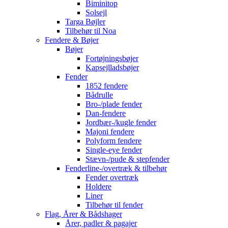
Biminitop
Solsejl
Targa Bøjler
Tilbehør til Noa
Fendere & Bøjer
Bøjer
Fortøjningsbøjer
Kapsejlladsbøjer
Fender
1852 fendere
Bådrulle
Bro-/plade fender
Dan-fendere
Jordbær-/kugle fender
Majoni fendere
Polyform fendere
Single-eye fender
Stævn-/pude & stepfender
Fenderline-/overtræk & tilbehør
Fender overtræk
Holdere
Liner
Tilbehør til fender
Flag, Årer & Bådshager
Årer, padler & pagajer