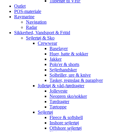
Tilbehør til VHF
Outlet
POS-materiale
Raymarine
Navigation
Radar
Sikkerhed, Vandsport & Fritid
Sejlertøj & Sko
Crewwear
Baselayer
Huer, hatte & sokker
Jakker
Polo'er & shorts
Sejlerhandsker
Solbriller, ure & knive
Tasker, regnslag & paraplyer
Jolletøj & våd-/tørdragter
Jolleveste
Neopren sko/sokker
Tørdragter
Tørtoppe
Sejlertøj
Fleece & softshell
Inshore sejlertøj
Offshore sejlertøj