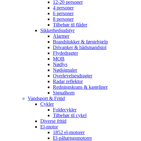
12-20 personer
4 personer
6 personer
8 personer
Tilbehør til flåder
Sikkerhedsudstyr
Alarmer
Brandslukker & førstehjælp
Drivanker & bådsmandstol
Flydedragter
MOB
Nødlys
Nødsignaler
Overlevelsesdragter
Radar reflektor
Redningskrans & kasteliner
Signalhorn
Vandsport & Fritid
Cykler
Foldecykler
Tilbehør til cykel
Diverse fritid
El-motor
1852 el-motorer
El-påhængsmotorer