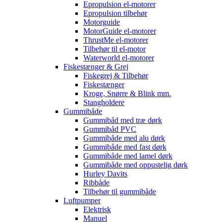
Epropulsion el-motorer
Epropulsion tilbehør
Motorguide
MotorGuide el-motorer
ThrustMe el-motorer
Tilbehør til el-motor
Waterworld el-motorer
Fiskestænger & Grej
Fiskegrej & Tilbehør
Fiskestænger
Kroge, Snørre & Blink mm.
Stangholdere
Gummibåde
Gummibåd med træ dørk
Gummibåd PVC
Gummibåde med alu dørk
Gummibåde med fast dørk
Gummibåde med lamel dørk
Gummibåde med oppustelig dørk
Hurley Davits
Ribbåde
Tilbehør til gummibåde
Luftpumper
Elektrisk
Manuel