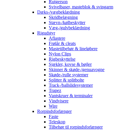
Rutgerson
Svivelbaser, masteblok & svingarm
Dæks-/vægbeklædning
Skridbelægning
Stævn-/kølbeskytter
Væg-/gulvbeklædning
Rigudstyr
Aflastere
Frølår & cleats
Mastetilbehør & lineløbere
Nylon Clips
Rigbeskyttelse
Sjækler, kovse & bøjler
Skinner & skøde-/genuavogne
Skøde-/rulle systemer
Splitter & splitbolte
Track-/ballslidesystemer
Trapez
Vantskruer & terminaler
Vindvisere
Wire
Rorpindsforlænger
Faste
Teleskop
Tilbehør til rorpindsforlænger