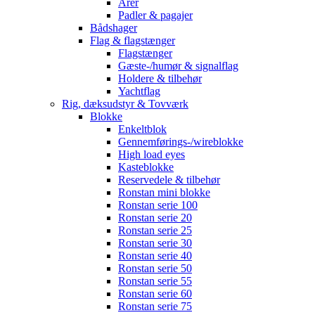
Årer
Padler & pagajer
Bådshager
Flag & flagstænger
Flagstænger
Gæste-/humør & signalflag
Holdere & tilbehør
Yachtflag
Rig, dæksudstyr & Tovværk
Blokke
Enkeltblok
Gennemførings-/wireblokke
High load eyes
Kasteblokke
Reservedele & tilbehør
Ronstan mini blokke
Ronstan serie 100
Ronstan serie 20
Ronstan serie 25
Ronstan serie 30
Ronstan serie 40
Ronstan serie 50
Ronstan serie 55
Ronstan serie 60
Ronstan serie 75