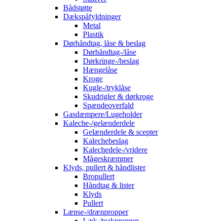
Bådstøtte
Dækspåfyldninger
Metal
Plastik
Dørhåndtag, låse & beslag
Dørhåndtag-/låse
Dørkringe-/beslag
Hængelåse
Kroge
Kugle-/tryklåse
Skudrigler & dørkroge
Spændeoverfald
Gasdæmpere/Lugeholder
Kaleche-/gelænderdele
Gelænderdele & scepter
Kalechebeslag
Kalechedele-/vridere
Mågeskræmmer
Klyds, pullert & håndlister
Bropullert
Håndtag & lister
Klyds
Pullert
Lænse-/drænpropper
Læk-/teakpropper