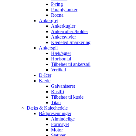
P-ring
Paraply anker
Rocna
Ankergrej
Ankerkugler
Ankerruller-/holder
Ankersvivler
Kædeled-/markering
Ankerspil
Hæk/agter
Horisontal
Tilbehør til ankerspil
Vertikal
D-Icer
Kæde
Galvaniseret
Rustfri
Tilbehør til kæde
Titan
Dæks & Kalechedele
Bådpresenninger
Almindelige
Formsyet
Motor
Stativer