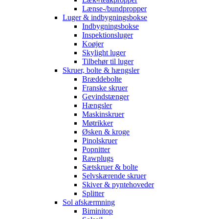
Lænse-/bundpropper
Luger & indbygningsbokse
Indbygningsbokse
Inspektionsluger
Koøjer
Skylight luger
Tilbehør til luger
Skruer, bolte & hængsler
Bræddebolte
Franske skruer
Gevindstænger
Hængsler
Maskinskruer
Møtrikker
Øsken & kroge
Pinolskruer
Popnitter
Rawplugs
Sætskruer & bolte
Selvskærende skruer
Skiver & pyntehoveder
Splitter
Sol afskærmning
Biminitop