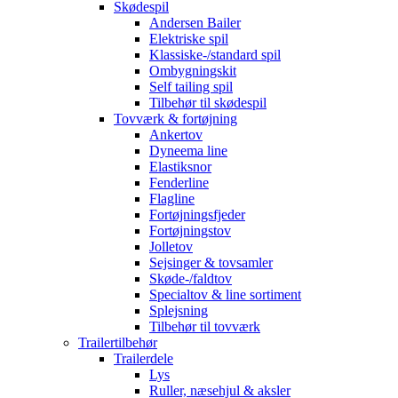
Skødespil
Andersen Bailer
Elektriske spil
Klassiske-/standard spil
Ombygningskit
Self tailing spil
Tilbehør til skødespil
Tovværk & fortøjning
Ankertov
Dyneema line
Elastiksnor
Fenderline
Flagline
Fortøjningsfjeder
Fortøjningstov
Jolletov
Sejsinger & tovsamler
Skøde-/faldtov
Specialtov & line sortiment
Splejsning
Tilbehør til tovværk
Trailertilbehør
Trailerdele
Lys
Ruller, næsehjul & aksler