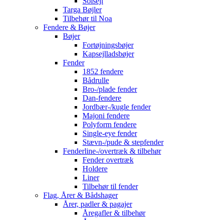
Solsejl
Targa Bøjler
Tilbehør til Noa
Fendere & Bøjer
Bøjer
Fortøjningsbøjer
Kapsejlladsbøjer
Fender
1852 fendere
Bådrulle
Bro-/plade fender
Dan-fendere
Jordbær-/kugle fender
Majoni fendere
Polyform fendere
Single-eye fender
Stævn-/pude & stepfender
Fenderline-/overtræk & tilbehør
Fender overtræk
Holdere
Liner
Tilbehør til fender
Flag, Årer & Bådshager
Årer, padler & pagajer
Åregafler & tilbehør