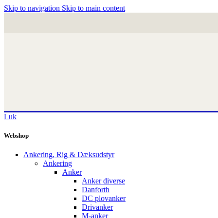
Skip to navigation
Skip to main content
Luk
Webshop
Ankering, Rig & Dæksudstyr
Ankering
Anker
Anker diverse
Danforth
DC plovanker
Drivanker
M-anker