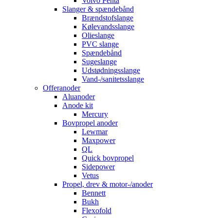
Volvo Penta
Slanger & spændebånd
Brændstofslange
Kølevandsslange
Olieslange
PVC slange
Spændebånd
Sugeslange
Udstødningsslange
Vand-/sanitetsslange
Offeranoder
Aluanoder
Anode kit
Mercury
Bovpropel anoder
Lewmar
Maxpower
QL
Quick bovpropel
Sidepower
Vetus
Propel, drev & motor-/anoder
Bennett
Bukh
Flexofold