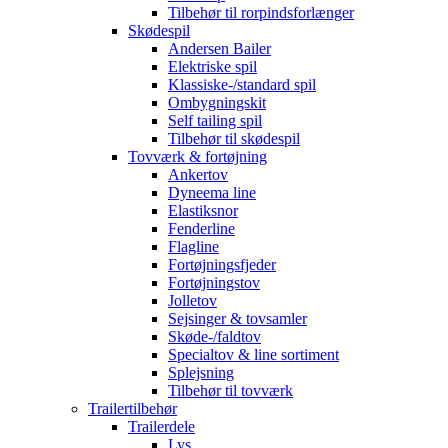
Tilbehør til rorpindsforlænger
Skødespil
Andersen Bailer
Elektriske spil
Klassiske-/standard spil
Ombygningskit
Self tailing spil
Tilbehør til skødespil
Tovværk & fortøjning
Ankertov
Dyneema line
Elastiksnor
Fenderline
Flagline
Fortøjningsfjeder
Fortøjningstov
Jolletov
Sejsinger & tovsamler
Skøde-/faldtov
Specialtov & line sortiment
Splejsning
Tilbehør til tovværk
Trailertilbehør
Trailerdele
Lys