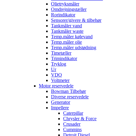
Olietryksmåler
Omdrejningstæller
Rorindikator
Sensorer/givere & tilbehør
Tankmåler vand
Tankmåler waste
Temp.måler kølevand
Temp.måler olie
Temp.måler udstødning
Timetæller
Trimindikator
Tryklog
Ur
VDO
Voltmeter
Motor reservedele
Bowman Tilbehør
Diverse reservedele
Generator
Impellere
Caterpillar
Chrysler & Force
Crusader
Cummins
Detroit Diesel