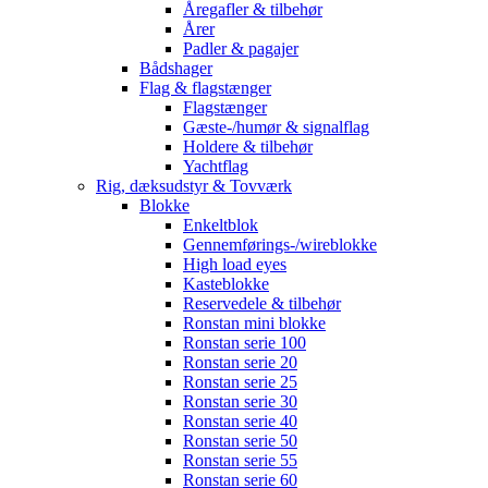
Åregafler & tilbehør
Årer
Padler & pagajer
Bådshager
Flag & flagstænger
Flagstænger
Gæste-/humør & signalflag
Holdere & tilbehør
Yachtflag
Rig, dæksudstyr & Tovværk
Blokke
Enkeltblok
Gennemførings-/wireblokke
High load eyes
Kasteblokke
Reservedele & tilbehør
Ronstan mini blokke
Ronstan serie 100
Ronstan serie 20
Ronstan serie 25
Ronstan serie 30
Ronstan serie 40
Ronstan serie 50
Ronstan serie 55
Ronstan serie 60