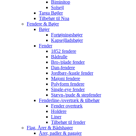
Biminitop
Solsejl
Targa Bøjler
Tilbehør til Noa
Fendere & Bøjer
Bøjer
Fortøjningsbøjer
Kapsejlladsbøjer
Fender
1852 fendere
Bådrulle
Bro-/plade fender
Dan-fendere
Jordbær-/kugle fender
Majoni fendere
Polyform fendere
Single-eye fender
Stævn-/pude & stepfender
Fenderline-/overtræk & tilbehør
Fender overtræk
Holdere
Liner
Tilbehør til fender
Flag, Årer & Bådshager
Årer, padler & pagajer