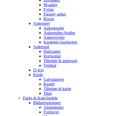
Drivanker
M-anker
P-ring
Paraply anker
Rocna
Ankergrej
Ankerkugler
Ankerruller-/holder
Ankersvivler
Kædeled-/markering
Ankerspil
Hæk/agter
Horisontal
Tilbehør til ankerspil
Vertikal
D-Icer
Kæde
Galvaniseret
Rustfri
Tilbehør til kæde
Titan
Dæks & Kalechedele
Bådpresenninger
Almindelige
Formsyet