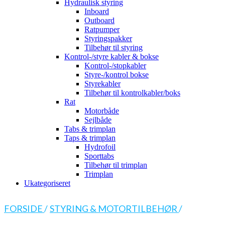
Hydraulisk styring
Inboard
Outboard
Ratpumper
Styringspakker
Tilbehør til styring
Kontrol-/styre kabler & bokse
Kontrol-/stopkabler
Styre-/kontrol bokse
Styrekabler
Tilbehør til kontrolkabler/boks
Rat
Motorbåde
Sejlbåde
Tabs & trimplan
Taps & trimplan
Hydrofoil
Sporttabs
Tilbehør til trimplan
Trimplan
Ukategoriseret
FORSIDE
/
STYRING & MOTORTILBEHØR
/