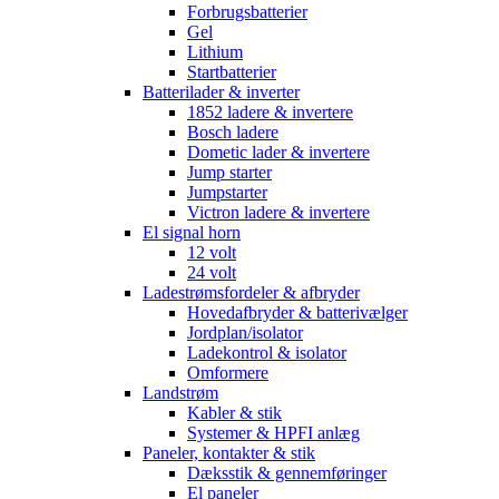
Forbrugsbatterier
Gel
Lithium
Startbatterier
Batterilader & inverter
1852 ladere & invertere
Bosch ladere
Dometic lader & invertere
Jump starter
Jumpstarter
Victron ladere & invertere
El signal horn
12 volt
24 volt
Ladestrømsfordeler & afbryder
Hovedafbryder & batterivælger
Jordplan/isolator
Ladekontrol & isolator
Omformere
Landstrøm
Kabler & stik
Systemer & HPFI anlæg
Paneler, kontakter & stik
Dæksstik & gennemføringer
El paneler