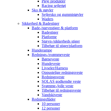
Pleje produkter
Racing sejlertøj
Sko & støvler
Sejlersko og gummistøvler
Waders
Sikkerhed & Badestiger
Bade-/stævnstiger & platform
Badestiger
Platforme
Stævn-/sikkerheds stiger
Tilbehør til stiger/platform
Hunderampe
Rednings-/svømmeveste
Børneveste
Hundeveste
Livseler/Harness
Oppustelige redningsveste
Redningsveste
SOLAS godkendte veste
Svømme-/jolle veste
Tilbehør til redningsveste
Vandskiveste
Redningsflåder
10 personer
12 personer