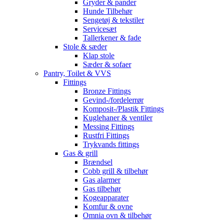
Gryder & pander
Hunde Tilbehør
Sengetøj & tekstiler
Servicesæt
Tallerkener & fade
Stole & sæder
Klap stole
Sæder & sofaer
Pantry, Toilet & VVS
Fittings
Bronze Fittings
Gevind-/fordelerrør
Komposit-/Plastik Fittings
Kuglehaner & ventiler
Messing Fittings
Rustfri Fittings
Trykvands fittings
Gas & grill
Brændsel
Cobb grill & tilbehør
Gas alarmer
Gas tilbehør
Kogeapparater
Komfur & ovne
Omnia ovn & tilbehør