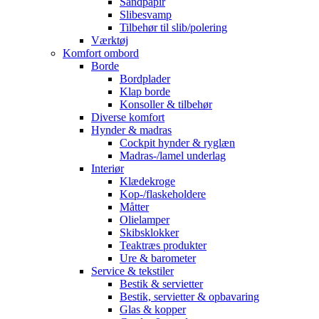
Sandpapir
Slibesvamp
Tilbehør til slib/polering
Værktøj
Komfort ombord
Borde
Bordplader
Klap borde
Konsoller & tilbehør
Diverse komfort
Hynder & madras
Cockpit hynder & ryglæn
Madras-/lamel underlag
Interiør
Klædekroge
Kop-/flaskeholdere
Måtter
Olielamper
Skibsklokker
Teaktræs produkter
Ure & barometer
Service & tekstiler
Bestik & servietter
Bestik, servietter & opbavaring
Glas & kopper