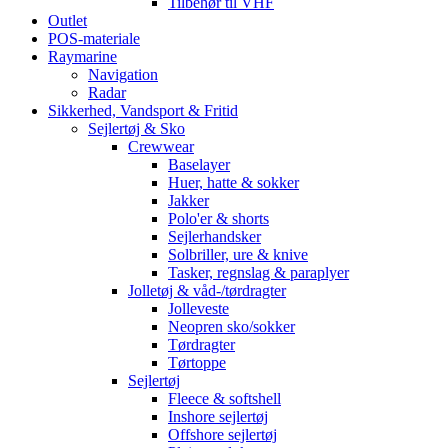
Tilbehør til VHF
Outlet
POS-materiale
Raymarine
Navigation
Radar
Sikkerhed, Vandsport & Fritid
Sejlertøj & Sko
Crewwear
Baselayer
Huer, hatte & sokker
Jakker
Polo'er & shorts
Sejlerhandsker
Solbriller, ure & knive
Tasker, regnslag & paraplyer
Jolletøj & våd-/tørdragter
Jolleveste
Neopren sko/sokker
Tørdragter
Tørtoppe
Sejlertøj
Fleece & softshell
Inshore sejlertøj
Offshore sejlertøj