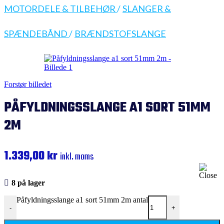
MOTORDELE & TILBEHØR
/
SLANGER &
SPÆNDEBÅND
/
BRÆNDSTOFSLANGE
Forstør billedet
PÅFYLDNINGSSLANGE A1 SORT 51MM
2M
1.339,00
kr
inkl. moms
8 på lager
Påfyldningsslange a1 sort 51mm 2m antal
-
+