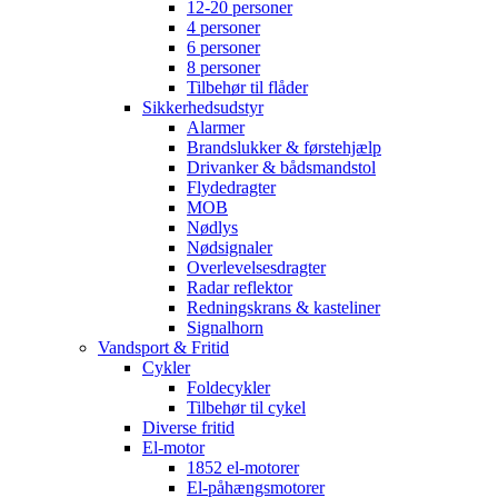
12-20 personer
4 personer
6 personer
8 personer
Tilbehør til flåder
Sikkerhedsudstyr
Alarmer
Brandslukker & førstehjælp
Drivanker & bådsmandstol
Flydedragter
MOB
Nødlys
Nødsignaler
Overlevelsesdragter
Radar reflektor
Redningskrans & kasteliner
Signalhorn
Vandsport & Fritid
Cykler
Foldecykler
Tilbehør til cykel
Diverse fritid
El-motor
1852 el-motorer
El-påhængsmotorer