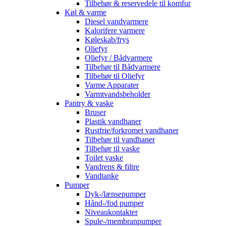
Tilbehør & reservedele til komfur
Køl & varme
Diesel vandvarmere
Kalorifere varmere
Køleskab/frys
Oliefyr
Oliefyr / Bådvarmere
Tilbehør til Bådvarmere
Tilbehør til Oliefyr
Varme Apparater
Varmtvandsbeholder
Pantry & vaske
Bruser
Plastik vandhaner
Rustfrie/forkromet vandhaner
Tilbehør til vandhaner
Tilbehør til vaske
Toilet vaske
Vandrens & filtre
Vandtanke
Pumper
Dyk-/lænsepumper
Hånd-/fod pumper
Niveaukontakter
Spule-/membranpumper