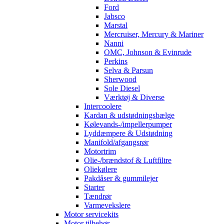
Ford
Jabsco
Marstal
Mercruiser, Mercury & Mariner
Nanni
OMC, Johnson & Evinrude
Perkins
Selva & Parsun
Sherwood
Sole Diesel
Værktøj & Diverse
Intercoolere
Kardan & udstødningsbælge
Kølevands-/impellerpumper
Lyddæmpere & Udstødning
Manifold/afgangsrør
Motortrim
Olie-/brændstof & Luftfiltre
Oliekølere
Pakdåser & gummilejer
Starter
Tændrør
Varmevekslere
Motor servicekits
Motor tilbehør