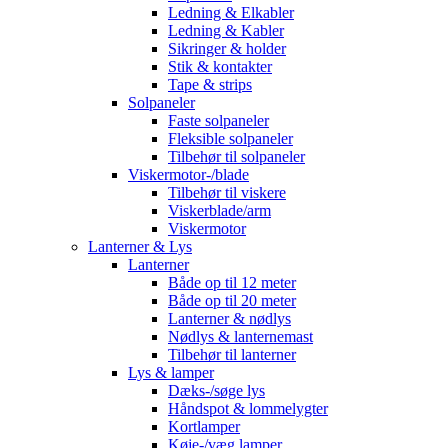
Ledning & Elkabler
Ledning & Kabler
Sikringer & holder
Stik & kontakter
Tape & strips
Solpaneler
Faste solpaneler
Fleksible solpaneler
Tilbehør til solpaneler
Viskermotor-/blade
Tilbehør til viskere
Viskerblade/arm
Viskermotor
Lanterner & Lys
Lanterner
Både op til 12 meter
Både op til 20 meter
Lanterner & nødlys
Nødlys & lanternemast
Tilbehør til lanterner
Lys & lamper
Dæks-/søge lys
Håndspot & lommelygter
Kortlamper
Køje-/væg lamper