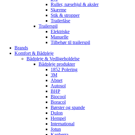
Ruller, næsehjul & aksler
Skærme
Stik & stropper
Trailerlåse
Trailerspil
Elektriske
Manuelle
Tilbehør til trailerspil
Brands
Komfort & Bådpleje
Bådpleje & Vedligeholdelse
Bådpleje produkter
1852 Polering
3M
Abnet
Autosol
BHP
Biocool
Boracol
Børster og spande
Dulon
Hempel
International
Jotun
Kanberra