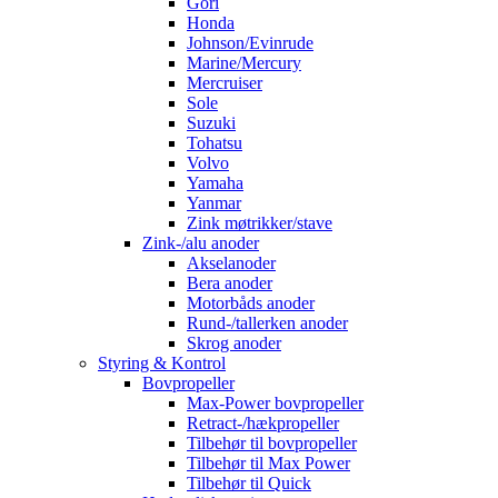
Gori
Honda
Johnson/Evinrude
Marine/Mercury
Mercruiser
Sole
Suzuki
Tohatsu
Volvo
Yamaha
Yanmar
Zink møtrikker/stave
Zink-/alu anoder
Akselanoder
Bera anoder
Motorbåds anoder
Rund-/tallerken anoder
Skrog anoder
Styring & Kontrol
Bovpropeller
Max-Power bovpropeller
Retract-/hækpropeller
Tilbehør til bovpropeller
Tilbehør til Max Power
Tilbehør til Quick