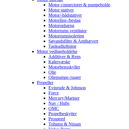
Motor connectorer & pumpebolde
Motor stativer
Motor/-bådstativer
Motorlåse-/beslag
Motorophæng
Motorrums ventilator
Motorrumsisolering
Søvandsfiltre & Antihævert
Tankudluftning
Motor vedligeholdelse
Additiver & Rens
Kølervæske
Motorbensskyller
Olie
Oliepumpe-/suger
Propeller
Evinrude & Johnson
Force
Mercury/Mariner
Nav / Hubs
OMC
Propelbeskytter
Prospeed
Tohatsu & Nissan