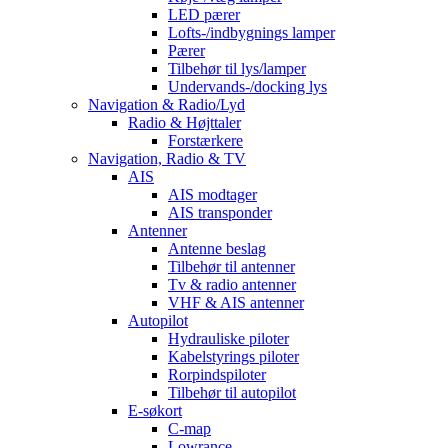
LED pærer
Lofts-/indbygnings lamper
Pærer
Tilbehør til lys/lamper
Undervands-/docking lys
Navigation & Radio/Lyd
Radio & Højttaler
Forstærkere
Navigation, Radio & TV
AIS
AIS modtager
AIS transponder
Antenner
Antenne beslag
Tilbehør til antenner
Tv & radio antenner
VHF & AIS antenner
Autopilot
Hydrauliske piloter
Kabelstyrings piloter
Rorpindspiloter
Tilbehør til autopilot
E-søkort
C-map
Lowrance