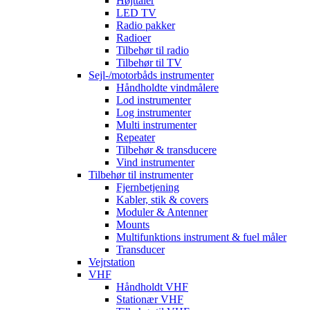
Højttaler
LED TV
Radio pakker
Radioer
Tilbehør til radio
Tilbehør til TV
Sejl-/motorbåds instrumenter
Håndholdte vindmålere
Lod instrumenter
Log instrumenter
Multi instrumenter
Repeater
Tilbehør & transducere
Vind instrumenter
Tilbehør til instrumenter
Fjernbetjening
Kabler, stik & covers
Moduler & Antenner
Mounts
Multifunktions instrument & fuel måler
Transducer
Vejrstation
VHF
Håndholdt VHF
Stationær VHF