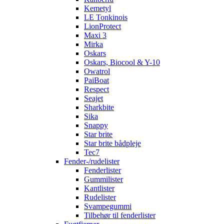
Kemetyl
LE Tonkinois
LionProtect
Maxi 3
Mirka
Oskars
Oskars, Biocool & Y-10
Owatrol
PaiBoat
Respect
Seajet
Sharkbite
Sika
Snappy
Star brite
Star brite bådpleje
Tec7
Fender-/rudelister
Fenderlister
Gummilister
Kantlister
Rudelister
Svampegummi
Tilbehør til fenderlister