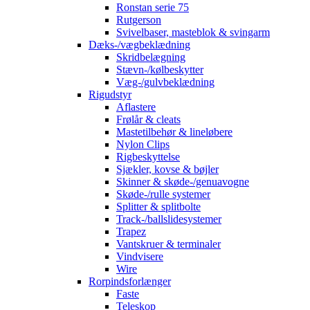
Ronstan serie 75
Rutgerson
Svivelbaser, masteblok & svingarm
Dæks-/vægbeklædning
Skridbelægning
Stævn-/kølbeskytter
Væg-/gulvbeklædning
Rigudstyr
Aflastere
Frølår & cleats
Mastetilbehør & lineløbere
Nylon Clips
Rigbeskyttelse
Sjækler, kovse & bøjler
Skinner & skøde-/genuavogne
Skøde-/rulle systemer
Splitter & splitbolte
Track-/ballslidesystemer
Trapez
Vantskruer & terminaler
Vindvisere
Wire
Rorpindsforlænger
Faste
Teleskop