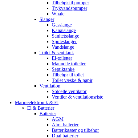
Tilbehør til pumper
Trykvandspumper
Whale
Slanger
Gasslange
Kanalslange
Sanitetsslange
Spuleslanger
Vandslange
Toilet & septitank
El-toiletter
Manuelle toiletter
Septiktanke
Tilbehør til toilet
Toilet væske & papir
Ventilation
Solcelle ventilator
Ventiler & ventilationsriste
Marineelektronik & El
El & Batterier
Batterier
AGM
Alm. batterier
Batterikasser og tilbehør
Dual batterier