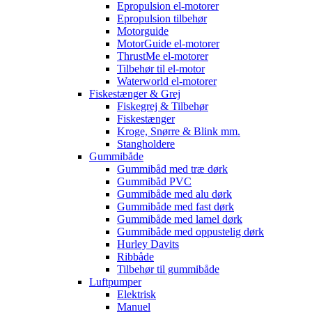
Epropulsion el-motorer
Epropulsion tilbehør
Motorguide
MotorGuide el-motorer
ThrustMe el-motorer
Tilbehør til el-motor
Waterworld el-motorer
Fiskestænger & Grej
Fiskegrej & Tilbehør
Fiskestænger
Kroge, Snørre & Blink mm.
Stangholdere
Gummibåde
Gummibåd med træ dørk
Gummibåd PVC
Gummibåde med alu dørk
Gummibåde med fast dørk
Gummibåde med lamel dørk
Gummibåde med oppustelig dørk
Hurley Davits
Ribbåde
Tilbehør til gummibåde
Luftpumper
Elektrisk
Manuel