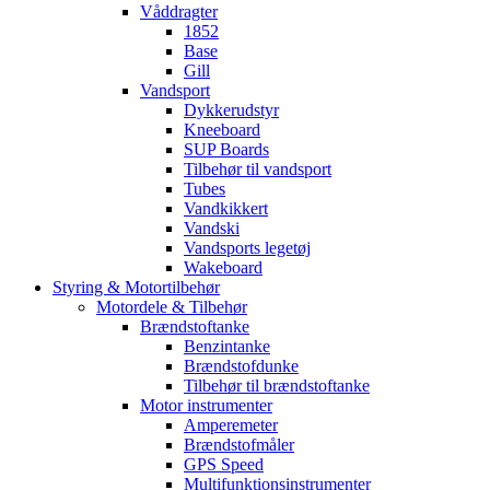
Våddragter
1852
Base
Gill
Vandsport
Dykkerudstyr
Kneeboard
SUP Boards
Tilbehør til vandsport
Tubes
Vandkikkert
Vandski
Vandsports legetøj
Wakeboard
Styring & Motortilbehør
Motordele & Tilbehør
Brændstoftanke
Benzintanke
Brændstofdunke
Tilbehør til brændstoftanke
Motor instrumenter
Amperemeter
Brændstofmåler
GPS Speed
Multifunktionsinstrumenter