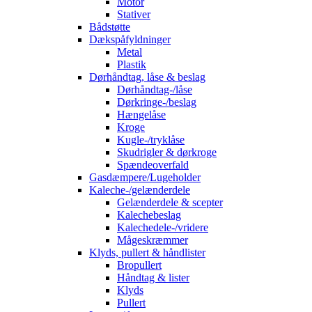
Motor
Stativer
Bådstøtte
Dækspåfyldninger
Metal
Plastik
Dørhåndtag, låse & beslag
Dørhåndtag-/låse
Dørkringe-/beslag
Hængelåse
Kroge
Kugle-/tryklåse
Skudrigler & dørkroge
Spændeoverfald
Gasdæmpere/Lugeholder
Kaleche-/gelænderdele
Gelænderdele & scepter
Kalechebeslag
Kalechedele-/vridere
Mågeskræmmer
Klyds, pullert & håndlister
Bropullert
Håndtag & lister
Klyds
Pullert