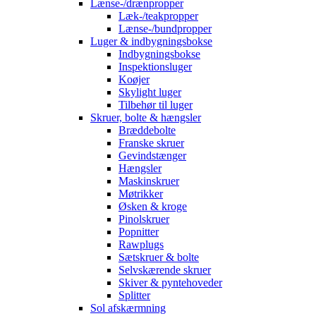
Lænse-/drænpropper
Læk-/teakpropper
Lænse-/bundpropper
Luger & indbygningsbokse
Indbygningsbokse
Inspektionsluger
Koøjer
Skylight luger
Tilbehør til luger
Skruer, bolte & hængsler
Bræddebolte
Franske skruer
Gevindstænger
Hængsler
Maskinskruer
Møtrikker
Øsken & kroge
Pinolskruer
Popnitter
Rawplugs
Sætskruer & bolte
Selvskærende skruer
Skiver & pyntehoveder
Splitter
Sol afskærmning