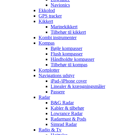
Navionics
Ekkolod
GPS tracker
Kikkert
Marinekikkert
Tilbehør til kikkert
Kombi instrumenter
Kompas
Bøjle kompasser
Flush kompasser
Håndholdte kompasser
Tilbehør til kompas
Kortplotter
Navigations udstyr
iPad-/iPhone cover
Linealer & krængningsmåler
Passere
Radar
B&G Radar
Kabler & tilbehør
Lowrance Radar
Radarmast & Pods
Simrad Radar
Radio & Tv