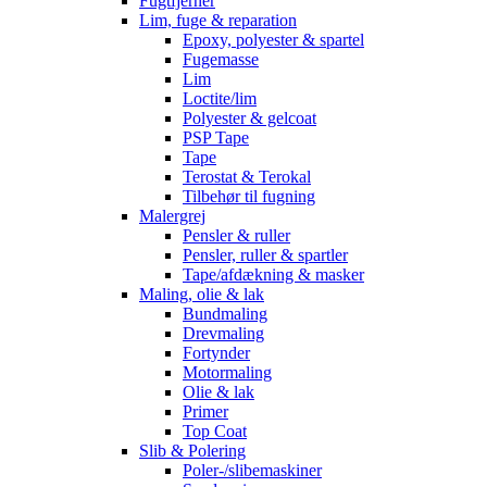
Fugtfjerner
Lim, fuge & reparation
Epoxy, polyester & spartel
Fugemasse
Lim
Loctite/lim
Polyester & gelcoat
PSP Tape
Tape
Terostat & Terokal
Tilbehør til fugning
Malergrej
Pensler & ruller
Pensler, ruller & spartler
Tape/afdækning & masker
Maling, olie & lak
Bundmaling
Drevmaling
Fortynder
Motormaling
Olie & lak
Primer
Top Coat
Slib & Polering
Poler-/slibemaskiner