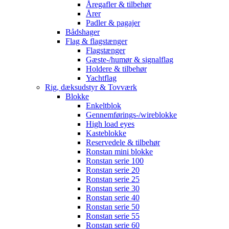
Åregafler & tilbehør
Årer
Padler & pagajer
Bådshager
Flag & flagstænger
Flagstænger
Gæste-/humør & signalflag
Holdere & tilbehør
Yachtflag
Rig, dæksudstyr & Tovværk
Blokke
Enkeltblok
Gennemførings-/wireblokke
High load eyes
Kasteblokke
Reservedele & tilbehør
Ronstan mini blokke
Ronstan serie 100
Ronstan serie 20
Ronstan serie 25
Ronstan serie 30
Ronstan serie 40
Ronstan serie 50
Ronstan serie 55
Ronstan serie 60