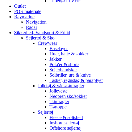
Tilbehør til VHF
Outlet
POS-materiale
Raymarine
Navigation
Radar
Sikkerhed, Vandsport & Fritid
Sejlertøj & Sko
Crewwear
Baselayer
Huer, hatte & sokker
Jakker
Polo'er & shorts
Sejlerhandsker
Solbriller, ure & knive
Tasker, regnslag & paraplyer
Jolletøj & våd-/tørdragter
Jolleveste
Neopren sko/sokker
Tørdragter
Tørtoppe
Sejlertøj
Fleece & softshell
Inshore sejlertøj
Offshore sejlertøj