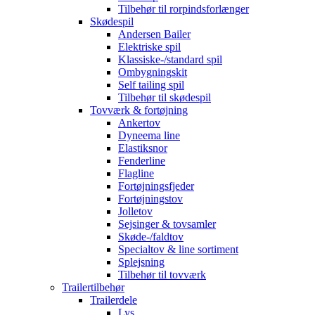
Tilbehør til rorpindsforlænger
Skødespil
Andersen Bailer
Elektriske spil
Klassiske-/standard spil
Ombygningskit
Self tailing spil
Tilbehør til skødespil
Tovværk & fortøjning
Ankertov
Dyneema line
Elastiksnor
Fenderline
Flagline
Fortøjningsfjeder
Fortøjningstov
Jolletov
Sejsinger & tovsamler
Skøde-/faldtov
Specialtov & line sortiment
Splejsning
Tilbehør til tovværk
Trailertilbehør
Trailerdele
Lys