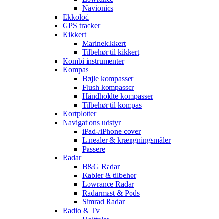
Navionics
Ekkolod
GPS tracker
Kikkert
Marinekikkert
Tilbehør til kikkert
Kombi instrumenter
Kompas
Bøjle kompasser
Flush kompasser
Håndholdte kompasser
Tilbehør til kompas
Kortplotter
Navigations udstyr
iPad-/iPhone cover
Linealer & krængningsmåler
Passere
Radar
B&G Radar
Kabler & tilbehør
Lowrance Radar
Radarmast & Pods
Simrad Radar
Radio & Tv