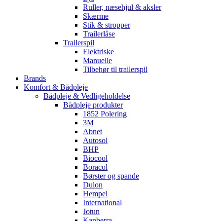
Ruller, næsehjul & aksler
Skærme
Stik & stropper
Trailerlåse
Trailerspil
Elektriske
Manuelle
Tilbehør til trailerspil
Brands
Komfort & Bådpleje
Bådpleje & Vedligeholdelse
Bådpleje produkter
1852 Polering
3M
Abnet
Autosol
BHP
Biocool
Boracol
Børster og spande
Dulon
Hempel
International
Jotun
Kanberra