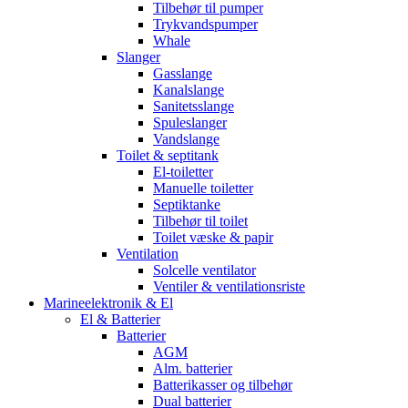
Tilbehør til pumper
Trykvandspumper
Whale
Slanger
Gasslange
Kanalslange
Sanitetsslange
Spuleslanger
Vandslange
Toilet & septitank
El-toiletter
Manuelle toiletter
Septiktanke
Tilbehør til toilet
Toilet væske & papir
Ventilation
Solcelle ventilator
Ventiler & ventilationsriste
Marineelektronik & El
El & Batterier
Batterier
AGM
Alm. batterier
Batterikasser og tilbehør
Dual batterier