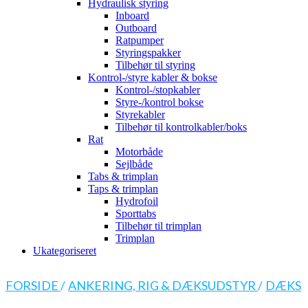
Hydraulisk styring
Inboard
Outboard
Ratpumper
Styringspakker
Tilbehør til styring
Kontrol-/styre kabler & bokse
Kontrol-/stopkabler
Styre-/kontrol bokse
Styrekabler
Tilbehør til kontrolkabler/boks
Rat
Motorbåde
Sejlbåde
Tabs & trimplan
Taps & trimplan
Hydrofoil
Sporttabs
Tilbehør til trimplan
Trimplan
Ukategoriseret
FORSIDE
/
ANKERING, RIG & DÆKSUDSTYR
/
DÆKS