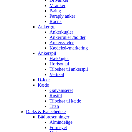
Drivanker
M-anker
P-ring
Paraply anker
Rocna
Ankergrej
Ankerkugler
Ankerruller-/holder
Ankersvivler
Kædeled-/markering
Ankerspil
Hæk/agter
Horisontal
Tilbehør til ankerspil
Vertikal
D-Icer
Kæde
Galvaniseret
Rustfri
Tilbehør til kæde
Titan
Dæks & Kalechedele
Bådpresenninger
Almindelige
Formsyet