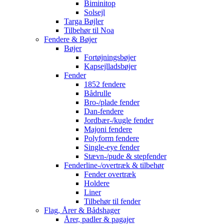
Biminitop
Solsejl
Targa Bøjler
Tilbehør til Noa
Fendere & Bøjer
Bøjer
Fortøjningsbøjer
Kapsejlladsbøjer
Fender
1852 fendere
Bådrulle
Bro-/plade fender
Dan-fendere
Jordbær-/kugle fender
Majoni fendere
Polyform fendere
Single-eye fender
Stævn-/pude & stepfender
Fenderline-/overtræk & tilbehør
Fender overtræk
Holdere
Liner
Tilbehør til fender
Flag, Årer & Bådshager
Årer, padler & pagajer