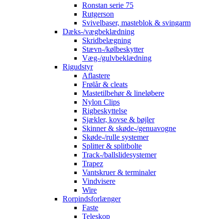
Ronstan serie 75
Rutgerson
Svivelbaser, masteblok & svingarm
Dæks-/vægbeklædning
Skridbelægning
Stævn-/kølbeskytter
Væg-/gulvbeklædning
Rigudstyr
Aflastere
Frølår & cleats
Mastetilbehør & lineløbere
Nylon Clips
Rigbeskyttelse
Sjækler, kovse & bøjler
Skinner & skøde-/genuavogne
Skøde-/rulle systemer
Splitter & splitbolte
Track-/ballslidesystemer
Trapez
Vantskruer & terminaler
Vindvisere
Wire
Rorpindsforlænger
Faste
Teleskop