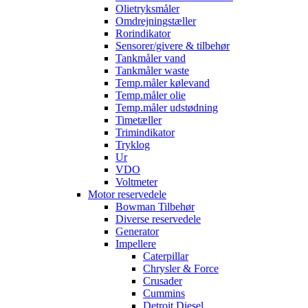
Olietryksmåler
Omdrejningstæller
Rorindikator
Sensorer/givere & tilbehør
Tankmåler vand
Tankmåler waste
Temp.måler kølevand
Temp.måler olie
Temp.måler udstødning
Timetæller
Trimindikator
Tryklog
Ur
VDO
Voltmeter
Motor reservedele
Bowman Tilbehør
Diverse reservedele
Generator
Impellere
Caterpillar
Chrysler & Force
Crusader
Cummins
Detroit Diesel