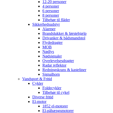
12-20 personer
4 personer
6 personer
8 personer
Tilbehør til flåder
Sikkerhedsudstyr
Alarmer
Brandslukker & førstehjælp
Drivanker & bådsmandstol
Flydedragter
MOB
Nødlys
Nødsignaler
Overlevelsesdragter
Radar reflektor
Redningskrans & kasteliner
Signalhorn
Vandsport & Fritid
Cykler
Foldecykler
Tilbehør til cykel
Diverse fritid
El-motor
1852 el-motorer
El-påhængsmotorer