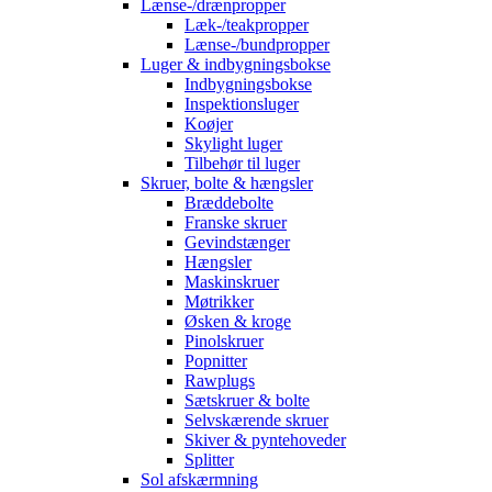
Lænse-/drænpropper
Læk-/teakpropper
Lænse-/bundpropper
Luger & indbygningsbokse
Indbygningsbokse
Inspektionsluger
Koøjer
Skylight luger
Tilbehør til luger
Skruer, bolte & hængsler
Bræddebolte
Franske skruer
Gevindstænger
Hængsler
Maskinskruer
Møtrikker
Øsken & kroge
Pinolskruer
Popnitter
Rawplugs
Sætskruer & bolte
Selvskærende skruer
Skiver & pyntehoveder
Splitter
Sol afskærmning