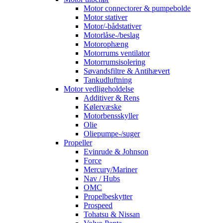
Motor connectorer & pumpebolde
Motor stativer
Motor/-bådstativer
Motorlåse-/beslag
Motorophæng
Motorrums ventilator
Motorrumsisolering
Søvandsfiltre & Antihævert
Tankudluftning
Motor vedligeholdelse
Additiver & Rens
Kølervæske
Motorbensskyller
Olie
Oliepumpe-/suger
Propeller
Evinrude & Johnson
Force
Mercury/Mariner
Nav / Hubs
OMC
Propelbeskytter
Prospeed
Tohatsu & Nissan