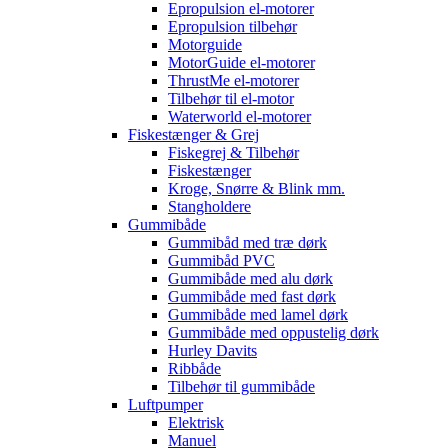
Epropulsion el-motorer
Epropulsion tilbehør
Motorguide
MotorGuide el-motorer
ThrustMe el-motorer
Tilbehør til el-motor
Waterworld el-motorer
Fiskestænger & Grej
Fiskegrej & Tilbehør
Fiskestænger
Kroge, Snørre & Blink mm.
Stangholdere
Gummibåde
Gummibåd med træ dørk
Gummibåd PVC
Gummibåde med alu dørk
Gummibåde med fast dørk
Gummibåde med lamel dørk
Gummibåde med oppustelig dørk
Hurley Davits
Ribbåde
Tilbehør til gummibåde
Luftpumper
Elektrisk
Manuel