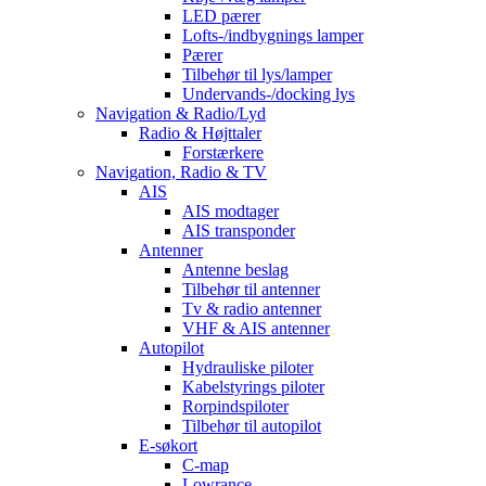
LED pærer
Lofts-/indbygnings lamper
Pærer
Tilbehør til lys/lamper
Undervands-/docking lys
Navigation & Radio/Lyd
Radio & Højttaler
Forstærkere
Navigation, Radio & TV
AIS
AIS modtager
AIS transponder
Antenner
Antenne beslag
Tilbehør til antenner
Tv & radio antenner
VHF & AIS antenner
Autopilot
Hydrauliske piloter
Kabelstyrings piloter
Rorpindspiloter
Tilbehør til autopilot
E-søkort
C-map
Lowrance