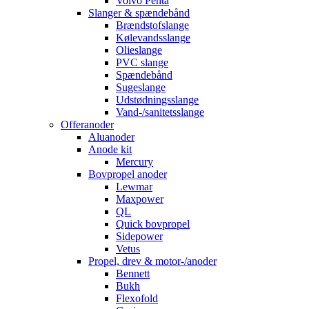
Volvo Penta
Slanger & spændebånd
Brændstofslange
Kølevandsslange
Olieslange
PVC slange
Spændebånd
Sugeslange
Udstødningsslange
Vand-/sanitetsslange
Offeranoder
Aluanoder
Anode kit
Mercury
Bovpropel anoder
Lewmar
Maxpower
QL
Quick bovpropel
Sidepower
Vetus
Propel, drev & motor-/anoder
Bennett
Bukh
Flexofold