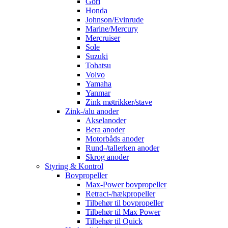
Gori
Honda
Johnson/Evinrude
Marine/Mercury
Mercruiser
Sole
Suzuki
Tohatsu
Volvo
Yamaha
Yanmar
Zink møtrikker/stave
Zink-/alu anoder
Akselanoder
Bera anoder
Motorbåds anoder
Rund-/tallerken anoder
Skrog anoder
Styring & Kontrol
Bovpropeller
Max-Power bovpropeller
Retract-/hækpropeller
Tilbehør til bovpropeller
Tilbehør til Max Power
Tilbehør til Quick