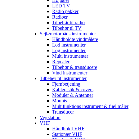
Højttaler
LED TV
Radio pakker
Radioer
Tilbehør til radio
Tilbehør til TV
Sejl-/motorbåds instrumenter
Håndholdte vindmålere
Lod instrumenter
Log instrumenter
Multi instrumenter
Repeater
Tilbehør & transducere
Vind instrumenter
Tilbehør til instrumenter
Fjernbetjening
Kabler, stik & covers
Moduler & Antenner
Mounts
Multifunktions instrument & fuel måler
Transducer
Vejrstation
VHF
Håndholdt VHF
Stationær VHF