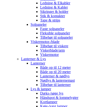
Ledning & Elkabler
Ledning & Kabler
Sikringer & holder
Stik & kontakter
Tape & strips
Solpaneler
Faste solpaneler
Fleksible solpaneler
Tilbehør til solpaneler
Viskermotor-/blade
Tilbehør til viskere
Viskerblade/arm
Viskermotor
Lanterner & Lys
Lanterner
Både op til 12 meter
Både op til 20 meter
Lanterner & nødlys
Nødlys & lanternemast
Tilbehør til lanterner
Lys & lamper
Dæks-/søge lys
Håndspot & lommelygter
Kortlamper
Køje-/væg lamper