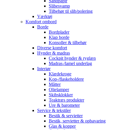
Sandpapir
Slibesvamp
Tilbehør til slib/polering
Værktøj
Komfort ombord
Borde
Bordplader
Klap borde
Konsoller & tilbehør
Diverse komfort
Hynder & madras
Cockpit hynder & ryglæn
Madras-/lamel underlag
Interiør
Klædekroge
Kop-/flaskeholdere
Måtter
Olielamper
Skibsklokker
Teaktræs produkter
Ure & barometer
Service & tekstiler
Bestik & servietter
Bestik, servietter & opbavaring
Glas & kopper