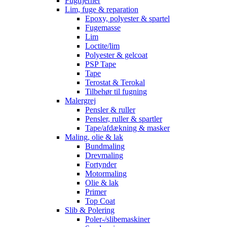
Fugtfjerner
Lim, fuge & reparation
Epoxy, polyester & spartel
Fugemasse
Lim
Loctite/lim
Polyester & gelcoat
PSP Tape
Tape
Terostat & Terokal
Tilbehør til fugning
Malergrej
Pensler & ruller
Pensler, ruller & spartler
Tape/afdækning & masker
Maling, olie & lak
Bundmaling
Drevmaling
Fortynder
Motormaling
Olie & lak
Primer
Top Coat
Slib & Polering
Poler-/slibemaskiner