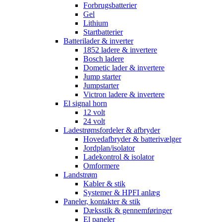
Forbrugsbatterier
Gel
Lithium
Startbatterier
Batterilader & inverter
1852 ladere & invertere
Bosch ladere
Dometic lader & invertere
Jump starter
Jumpstarter
Victron ladere & invertere
El signal horn
12 volt
24 volt
Ladestrømsfordeler & afbryder
Hovedafbryder & batterivælger
Jordplan/isolator
Ladekontrol & isolator
Omformere
Landstrøm
Kabler & stik
Systemer & HPFI anlæg
Paneler, kontakter & stik
Dæksstik & gennemføringer
El paneler