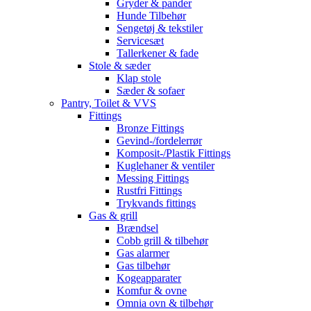
Gryder & pander
Hunde Tilbehør
Sengetøj & tekstiler
Servicesæt
Tallerkener & fade
Stole & sæder
Klap stole
Sæder & sofaer
Pantry, Toilet & VVS
Fittings
Bronze Fittings
Gevind-/fordelerrør
Komposit-/Plastik Fittings
Kuglehaner & ventiler
Messing Fittings
Rustfri Fittings
Trykvands fittings
Gas & grill
Brændsel
Cobb grill & tilbehør
Gas alarmer
Gas tilbehør
Kogeapparater
Komfur & ovne
Omnia ovn & tilbehør