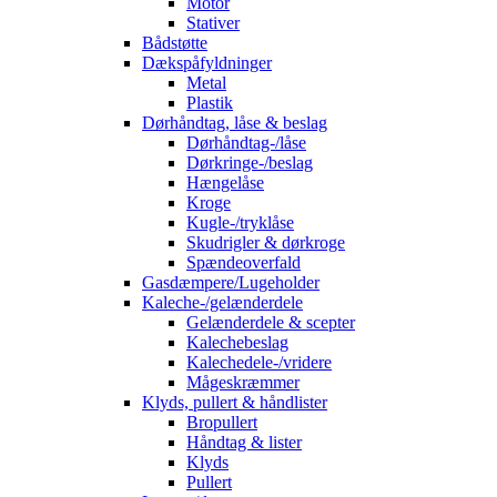
Motor
Stativer
Bådstøtte
Dækspåfyldninger
Metal
Plastik
Dørhåndtag, låse & beslag
Dørhåndtag-/låse
Dørkringe-/beslag
Hængelåse
Kroge
Kugle-/tryklåse
Skudrigler & dørkroge
Spændeoverfald
Gasdæmpere/Lugeholder
Kaleche-/gelænderdele
Gelænderdele & scepter
Kalechebeslag
Kalechedele-/vridere
Mågeskræmmer
Klyds, pullert & håndlister
Bropullert
Håndtag & lister
Klyds
Pullert