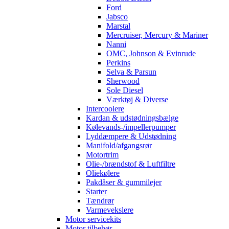
Ford
Jabsco
Marstal
Mercruiser, Mercury & Mariner
Nanni
OMC, Johnson & Evinrude
Perkins
Selva & Parsun
Sherwood
Sole Diesel
Værktøj & Diverse
Intercoolere
Kardan & udstødningsbælge
Kølevands-/impellerpumper
Lyddæmpere & Udstødning
Manifold/afgangsrør
Motortrim
Olie-/brændstof & Luftfiltre
Oliekølere
Pakdåser & gummilejer
Starter
Tændrør
Varmevekslere
Motor servicekits
Motor tilbehør