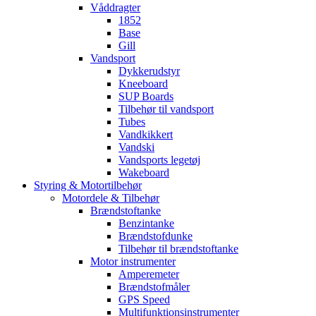
Våddragter
1852
Base
Gill
Vandsport
Dykkerudstyr
Kneeboard
SUP Boards
Tilbehør til vandsport
Tubes
Vandkikkert
Vandski
Vandsports legetøj
Wakeboard
Styring & Motortilbehør
Motordele & Tilbehør
Brændstoftanke
Benzintanke
Brændstofdunke
Tilbehør til brændstoftanke
Motor instrumenter
Amperemeter
Brændstofmåler
GPS Speed
Multifunktionsinstrumenter