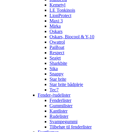
Kemetyl
LE Tonkinois
LionProtect
Maxi 3
Mirka
Oskars
Oskars, Biocool & Y-10
Owatrol
PaiBoat
Respect
Seajet
Sharkbite
Sika
Snappy
Star brite
Star brite bådpleje
Tec7
Fender-/rudelister
Fenderlister
Gummilister
Kantlister
Rudelister
Svampegummi
Tilbehør til fenderlister