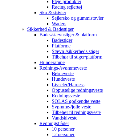
Pleje produkter
Racing sejlertøj
Sko & støvler
Sejlersko og gummistøvler
Waders
Sikkerhed & Badestiger
Bade-/stævnstiger & platform
Badestiger
Platforme
Stævn-/sikkerheds stiger
Tilbehør til stiger/platform
Hunderampe
Rednings-/svømmeveste
Børneveste
Hundeveste
Livseler/Harness
Oppustelige redningsveste
Redningsveste
SOLAS godkendte veste
Svømme-/jolle veste
Tilbehør til redningsveste
Vandskiveste
Redningsflåder
10 personer
12 personer