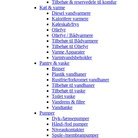
Tilbehør & reservedele til komfur
Køl & varme
Diesel vandvarmere
Kalorifere varmere
Køleskab/frys
Oliefyr
Oliefyr / Bådvarmere
Tilbehør til Bådvarmere
Tilbehør til Oliefyr
Varme Apparater
Varmtvandsbeholder
Pantry & vaske
Bruser
Plastik vandhaner
Rustfrie/forkromet vandhaner
Tilbehør til vandhaner
Tilbehør til vaske
Toilet vaske
Vandrens & filtre
Vandtanke
Pumper
Dyk-/lænsepumper
Hånd-/fod pumper
Niveaukontakter
Spule-/membranpumper