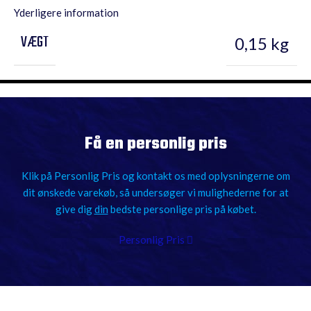
Yderligere information
VÆGT
0,15 kg
Få en personlig pris
Klik på Personlig Pris og kontakt os med oplysningerne om
dit ønskede varekøb, så undersøger vi mulighederne for at
give dig
din
bedste personlige pris på købet.
Personlig Pris