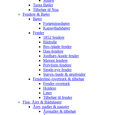
Solsejl
Targa Bøjler
Tilbehør til Noa
Fendere & Bøjer
Bøjer
Fortøjningsbøjer
Kapsejlladsbøjer
Fender
1852 fendere
Bådrulle
Bro-/plade fender
Dan-fendere
Jordbær-/kugle fender
Majoni fendere
Polyform fendere
Single-eye fender
Stævn-/pude & stepfender
Fenderline-/overtræk & tilbehør
Fender overtræk
Holdere
Liner
Tilbehør til fender
Flag, Årer & Bådshager
Årer, padler & pagajer
Åregafler & tilbehør