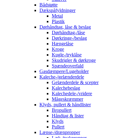
Bådstøtte
Dækspåfyldninger
Metal
Plastik
Dørhåndtag, låse & beslag
Dørhåndtag-/låse
Dørkringe-/beslag
Hængelåse
Kroge
Kugle-/tryklåse
Skudrigler & dørkroge
Spændeoverfald
Gasdæmpere/Lugeholder
Kaleche-/gelænderdele
Gelænderdele & scepter
Kalechebeslag
Kalechedele-/vridere
Mågeskræmmer
Klyds, pullert & håndlister
Bropullert
Håndtag & lister
Klyds
Pullert
Lænse-/drænpropper
Læk-/teakpropper