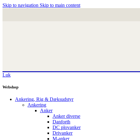
Skip to navigation
Skip to main content
Luk
Webshop
Ankering, Rig & Dæksudstyr
Ankering
Anker
Anker diverse
Danforth
DC plovanker
Drivanker
M-anker