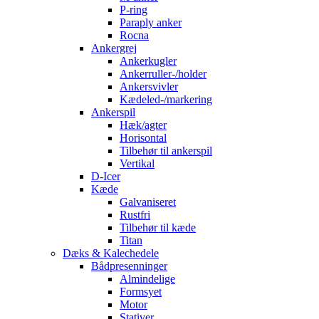
P-ring
Paraply anker
Rocna
Ankergrej
Ankerkugler
Ankerruller-/holder
Ankersvivler
Kædeled-/markering
Ankerspil
Hæk/agter
Horisontal
Tilbehør til ankerspil
Vertikal
D-Icer
Kæde
Galvaniseret
Rustfri
Tilbehør til kæde
Titan
Dæks & Kalechedele
Bådpresenninger
Almindelige
Formsyet
Motor
Stativer