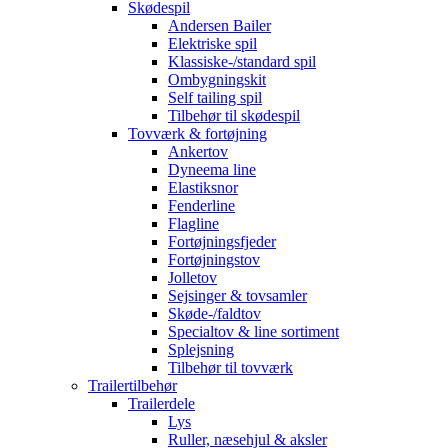
Skødespil
Andersen Bailer
Elektriske spil
Klassiske-/standard spil
Ombygningskit
Self tailing spil
Tilbehør til skødespil
Tovværk & fortøjning
Ankertov
Dyneema line
Elastiksnor
Fenderline
Flagline
Fortøjningsfjeder
Fortøjningstov
Jolletov
Sejsinger & tovsamler
Skøde-/faldtov
Specialtov & line sortiment
Splejsning
Tilbehør til tovværk
Trailertilbehør
Trailerdele
Lys
Ruller, næsehjul & aksler