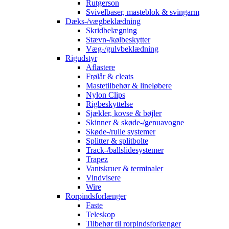
Rutgerson
Svivelbaser, masteblok & svingarm
Dæks-/vægbeklædning
Skridbelægning
Stævn-/kølbeskytter
Væg-/gulvbeklædning
Rigudstyr
Aflastere
Frølår & cleats
Mastetilbehør & lineløbere
Nylon Clips
Rigbeskyttelse
Sjækler, kovse & bøjler
Skinner & skøde-/genuavogne
Skøde-/rulle systemer
Splitter & splitbolte
Track-/ballslidesystemer
Trapez
Vantskruer & terminaler
Vindvisere
Wire
Rorpindsforlænger
Faste
Teleskop
Tilbehør til rorpindsforlænger