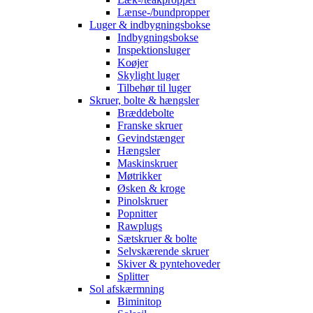
Lænse-/bundpropper
Luger & indbygningsbokse
Indbygningsbokse
Inspektionsluger
Koøjer
Skylight luger
Tilbehør til luger
Skruer, bolte & hængsler
Bræddebolte
Franske skruer
Gevindstænger
Hængsler
Maskinskruer
Møtrikker
Øsken & kroge
Pinolskruer
Popnitter
Rawplugs
Sætskruer & bolte
Selvskærende skruer
Skiver & pyntehoveder
Splitter
Sol afskærmning
Biminitop