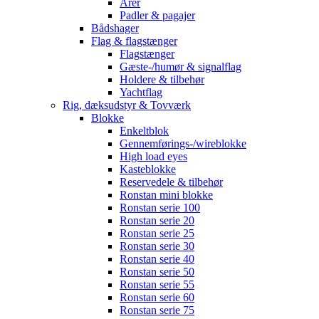
Årer
Padler & pagajer
Bådshager
Flag & flagstænger
Flagstænger
Gæste-/humør & signalflag
Holdere & tilbehør
Yachtflag
Rig, dæksudstyr & Tovværk
Blokke
Enkeltblok
Gennemførings-/wireblokke
High load eyes
Kasteblokke
Reservedele & tilbehør
Ronstan mini blokke
Ronstan serie 100
Ronstan serie 20
Ronstan serie 25
Ronstan serie 30
Ronstan serie 40
Ronstan serie 50
Ronstan serie 55
Ronstan serie 60
Ronstan serie 75