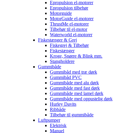
Epropulsion el-motorer
Epropulsion tilbehør
Motorguide
MotorGuide el-motorer
ThrustMe el-motorer
Tilbehør til el-motor
Waterworld el-motorer
Fiskestænger & Grej
Fiskegrej & Tilbehør
Fiskestænger
Kroge, Snørre & Blink mm.
Stangholdere
Gummibåde
Gummibåd med træ dørk
Gummibåd PVC
Gummibåde med alu dørk
Gummibåde med fast dørk
Gummibåde med lamel dørk
Gummibåde med oppustelig dørk
Hurley Davits
Ribbåde
Tilbehør til gummibåde
Luftpumper
Elektrisk
Manuel