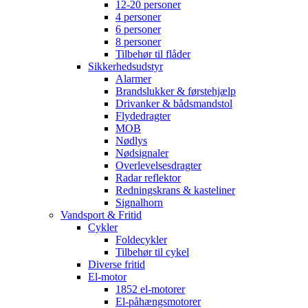
12-20 personer
4 personer
6 personer
8 personer
Tilbehør til flåder
Sikkerhedsudstyr
Alarmer
Brandslukker & førstehjælp
Drivanker & bådsmandstol
Flydedragter
MOB
Nødlys
Nødsignaler
Overlevelsesdragter
Radar reflektor
Redningskrans & kasteliner
Signalhorn
Vandsport & Fritid
Cykler
Foldecykler
Tilbehør til cykel
Diverse fritid
El-motor
1852 el-motorer
El-påhængsmotorer