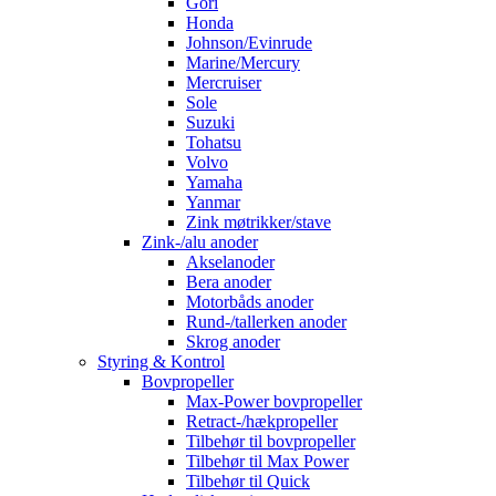
Gori
Honda
Johnson/Evinrude
Marine/Mercury
Mercruiser
Sole
Suzuki
Tohatsu
Volvo
Yamaha
Yanmar
Zink møtrikker/stave
Zink-/alu anoder
Akselanoder
Bera anoder
Motorbåds anoder
Rund-/tallerken anoder
Skrog anoder
Styring & Kontrol
Bovpropeller
Max-Power bovpropeller
Retract-/hækpropeller
Tilbehør til bovpropeller
Tilbehør til Max Power
Tilbehør til Quick