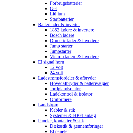
Forbrugsbatterier
Gel
Lithium
Startbatterier
Batterilader & inverter
1852 ladere & invertere
Bosch ladere
Dometic lader & invertere
Jump starter
Jumpstarter
Victron ladere & invertere
El signal horn
12 volt
24 volt
Ladestrømsfordeler & afbryder
Hovedafbryder & batterivælger
Jordplan/isolator
Ladekontrol & isolator
Omformere
Landstrøm
Kabler & stik
Systemer & HPFI anlæg
Paneler, kontakter & stik
Dæksstik & gennemføringer
El paneler