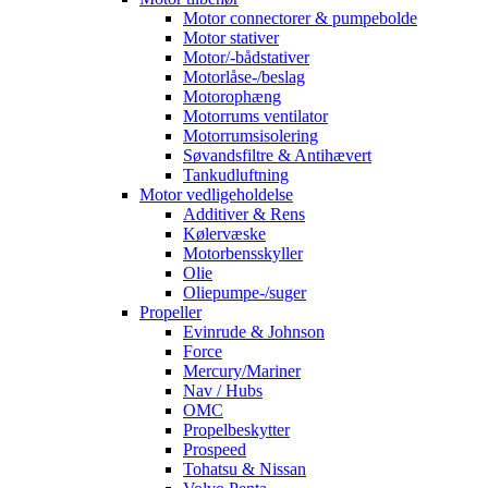
Motor connectorer & pumpebolde
Motor stativer
Motor/-bådstativer
Motorlåse-/beslag
Motorophæng
Motorrums ventilator
Motorrumsisolering
Søvandsfiltre & Antihævert
Tankudluftning
Motor vedligeholdelse
Additiver & Rens
Kølervæske
Motorbensskyller
Olie
Oliepumpe-/suger
Propeller
Evinrude & Johnson
Force
Mercury/Mariner
Nav / Hubs
OMC
Propelbeskytter
Prospeed
Tohatsu & Nissan