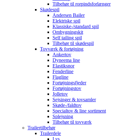
Tilbehør til rorpindsforlænger
Skødespil
Andersen Bailer
Elektriske spil
Klassiske-/standard spil
Ombygningskit
Self tailing spil
Tilbehør til skødespil
Tovværk & fortøjning
Ankertov
Dyneema line
Elastiksnor
Fenderline
Flagline
Fortøjningsfjeder
Fortøjningstov
Jolletov
Sejsinger & tovsamler
Skøde-/faldtov
Specialtov & line sortiment
Splejsning
Tilbehør til tovværk
Trailertilbehør
Trailerdele
Lys