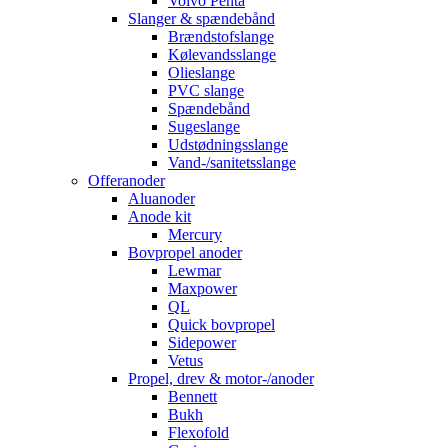
Volvo Penta
Slanger & spændebånd
Brændstofslange
Kølevandsslange
Olieslange
PVC slange
Spændebånd
Sugeslange
Udstødningsslange
Vand-/sanitetsslange
Offeranoder
Aluanoder
Anode kit
Mercury
Bovpropel anoder
Lewmar
Maxpower
QL
Quick bovpropel
Sidepower
Vetus
Propel, drev & motor-/anoder
Bennett
Bukh
Flexofold