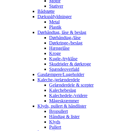
Motor
Stativer
Bådstøtte
Dækspåfyldninger
Metal
Plastik
Dørhåndtag, låse & beslag
Dørhåndtag-/låse
Dørkringe-/beslag
Hængelåse
Kroge
Kugle-/tryklåse
Skudrigler & dørkroge
Spændeoverfald
Gasdæmpere/Lugeholder
Kaleche-/gelænderdele
Gelænderdele & scepter
Kalechebeslag
Kalechedele-/vridere
Mågeskræmmer
Klyds, pullert & håndlister
Bropullert
Håndtag & lister
Klyds
Pullert