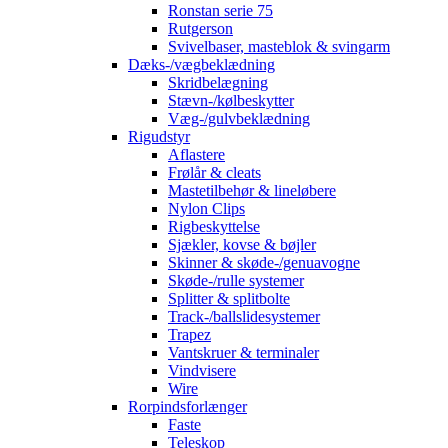
Ronstan serie 75
Rutgerson
Svivelbaser, masteblok & svingarm
Dæks-/vægbeklædning
Skridbelægning
Stævn-/kølbeskytter
Væg-/gulvbeklædning
Rigudstyr
Aflastere
Frølår & cleats
Mastetilbehør & lineløbere
Nylon Clips
Rigbeskyttelse
Sjækler, kovse & bøjler
Skinner & skøde-/genuavogne
Skøde-/rulle systemer
Splitter & splitbolte
Track-/ballslidesystemer
Trapez
Vantskruer & terminaler
Vindvisere
Wire
Rorpindsforlænger
Faste
Teleskop