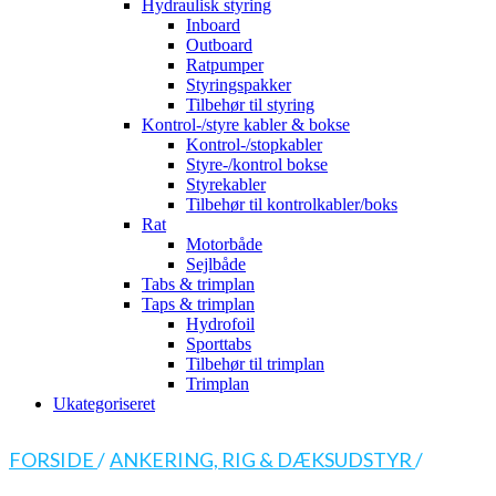
Hydraulisk styring
Inboard
Outboard
Ratpumper
Styringspakker
Tilbehør til styring
Kontrol-/styre kabler & bokse
Kontrol-/stopkabler
Styre-/kontrol bokse
Styrekabler
Tilbehør til kontrolkabler/boks
Rat
Motorbåde
Sejlbåde
Tabs & trimplan
Taps & trimplan
Hydrofoil
Sporttabs
Tilbehør til trimplan
Trimplan
Ukategoriseret
FORSIDE
/
ANKERING, RIG & DÆKSUDSTYR
/