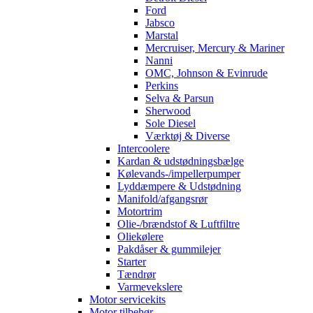
Ford
Jabsco
Marstal
Mercruiser, Mercury & Mariner
Nanni
OMC, Johnson & Evinrude
Perkins
Selva & Parsun
Sherwood
Sole Diesel
Værktøj & Diverse
Intercoolere
Kardan & udstødningsbælge
Kølevands-/impellerpumper
Lyddæmpere & Udstødning
Manifold/afgangsrør
Motortrim
Olie-/brændstof & Luftfiltre
Oliekølere
Pakdåser & gummilejer
Starter
Tændrør
Varmevekslere
Motor servicekits
Motor tilbehør