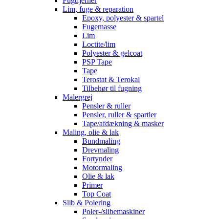
Fugtfjerner
Lim, fuge & reparation
Epoxy, polyester & spartel
Fugemasse
Lim
Loctite/lim
Polyester & gelcoat
PSP Tape
Tape
Terostat & Terokal
Tilbehør til fugning
Malergrej
Pensler & ruller
Pensler, ruller & spartler
Tape/afdækning & masker
Maling, olie & lak
Bundmaling
Drevmaling
Fortynder
Motormaling
Olie & lak
Primer
Top Coat
Slib & Polering
Poler-/slibemaskiner