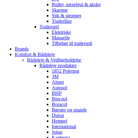
Ruller, næsehjul & aksler
Skærme
Stik & stropper
Trailerlåse
Trailerspil
Elektriske
Manuelle
Tilbehør til trailerspil
Brands
Komfort & Bådpleje
Bådpleje & Vedligeholdelse
Bådpleje produkter
1852 Polering
3M
Abnet
Autosol
BHP
Biocool
Boracol
Børster og spande
Dulon
Hempel
International
Jotun
Kanberra