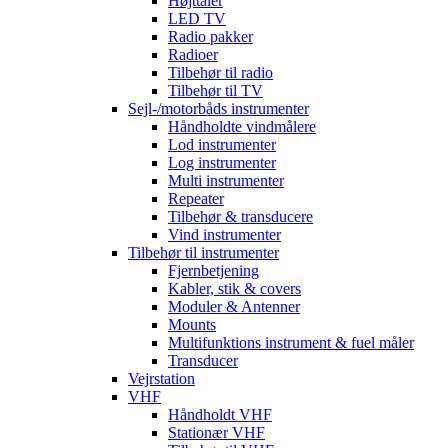
Højttaler
LED TV
Radio pakker
Radioer
Tilbehør til radio
Tilbehør til TV
Sejl-/motorbåds instrumenter
Håndholdte vindmålere
Lod instrumenter
Log instrumenter
Multi instrumenter
Repeater
Tilbehør & transducere
Vind instrumenter
Tilbehør til instrumenter
Fjernbetjening
Kabler, stik & covers
Moduler & Antenner
Mounts
Multifunktions instrument & fuel måler
Transducer
Vejrstation
VHF
Håndholdt VHF
Stationær VHF