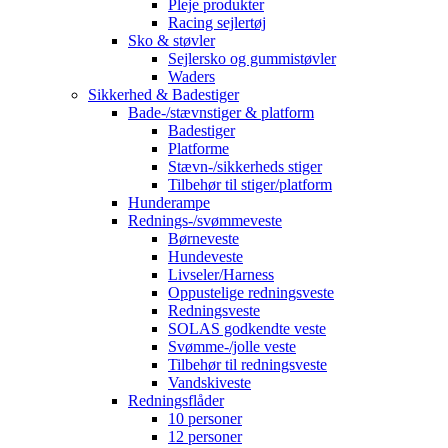
Pleje produkter
Racing sejlertøj
Sko & støvler
Sejlersko og gummistøvler
Waders
Sikkerhed & Badestiger
Bade-/stævnstiger & platform
Badestiger
Platforme
Stævn-/sikkerheds stiger
Tilbehør til stiger/platform
Hunderampe
Rednings-/svømmeveste
Børneveste
Hundeveste
Livseler/Harness
Oppustelige redningsveste
Redningsveste
SOLAS godkendte veste
Svømme-/jolle veste
Tilbehør til redningsveste
Vandskiveste
Redningsflåder
10 personer
12 personer