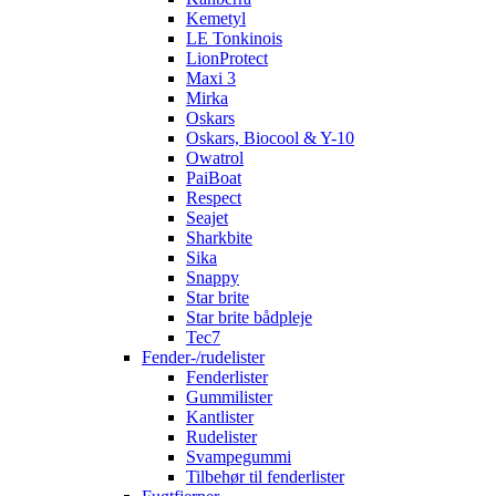
Kemetyl
LE Tonkinois
LionProtect
Maxi 3
Mirka
Oskars
Oskars, Biocool & Y-10
Owatrol
PaiBoat
Respect
Seajet
Sharkbite
Sika
Snappy
Star brite
Star brite bådpleje
Tec7
Fender-/rudelister
Fenderlister
Gummilister
Kantlister
Rudelister
Svampegummi
Tilbehør til fenderlister