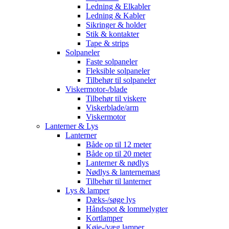
Ledning & Elkabler
Ledning & Kabler
Sikringer & holder
Stik & kontakter
Tape & strips
Solpaneler
Faste solpaneler
Fleksible solpaneler
Tilbehør til solpaneler
Viskermotor-/blade
Tilbehør til viskere
Viskerblade/arm
Viskermotor
Lanterner & Lys
Lanterner
Både op til 12 meter
Både op til 20 meter
Lanterner & nødlys
Nødlys & lanternemast
Tilbehør til lanterner
Lys & lamper
Dæks-/søge lys
Håndspot & lommelygter
Kortlamper
Køje-/væg lamper