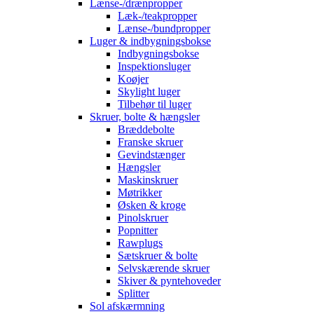
Lænse-/drænpropper
Læk-/teakpropper
Lænse-/bundpropper
Luger & indbygningsbokse
Indbygningsbokse
Inspektionsluger
Koøjer
Skylight luger
Tilbehør til luger
Skruer, bolte & hængsler
Bræddebolte
Franske skruer
Gevindstænger
Hængsler
Maskinskruer
Møtrikker
Øsken & kroge
Pinolskruer
Popnitter
Rawplugs
Sætskruer & bolte
Selvskærende skruer
Skiver & pyntehoveder
Splitter
Sol afskærmning