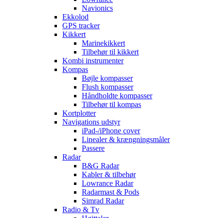
Navionics
Ekkolod
GPS tracker
Kikkert
Marinekikkert
Tilbehør til kikkert
Kombi instrumenter
Kompas
Bøjle kompasser
Flush kompasser
Håndholdte kompasser
Tilbehør til kompas
Kortplotter
Navigations udstyr
iPad-/iPhone cover
Linealer & krængningsmåler
Passere
Radar
B&G Radar
Kabler & tilbehør
Lowrance Radar
Radarmast & Pods
Simrad Radar
Radio & Tv