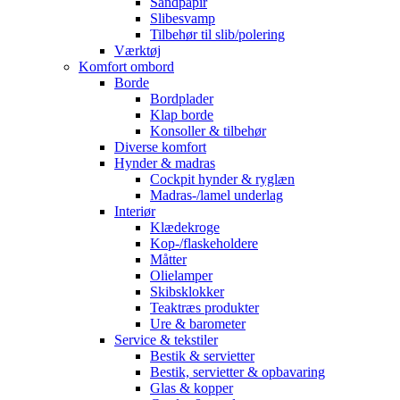
Sandpapir
Slibesvamp
Tilbehør til slib/polering
Værktøj
Komfort ombord
Borde
Bordplader
Klap borde
Konsoller & tilbehør
Diverse komfort
Hynder & madras
Cockpit hynder & ryglæn
Madras-/lamel underlag
Interiør
Klædekroge
Kop-/flaskeholdere
Måtter
Olielamper
Skibsklokker
Teaktræs produkter
Ure & barometer
Service & tekstiler
Bestik & servietter
Bestik, servietter & opbavaring
Glas & kopper