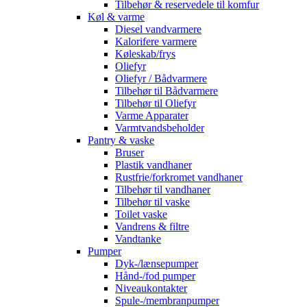
Tilbehør & reservedele til komfur
Køl & varme
Diesel vandvarmere
Kalorifere varmere
Køleskab/frys
Oliefyr
Oliefyr / Bådvarmere
Tilbehør til Bådvarmere
Tilbehør til Oliefyr
Varme Apparater
Varmtvandsbeholder
Pantry & vaske
Bruser
Plastik vandhaner
Rustfrie/forkromet vandhaner
Tilbehør til vandhaner
Tilbehør til vaske
Toilet vaske
Vandrens & filtre
Vandtanke
Pumper
Dyk-/lænsepumper
Hånd-/fod pumper
Niveaukontakter
Spule-/membranpumper