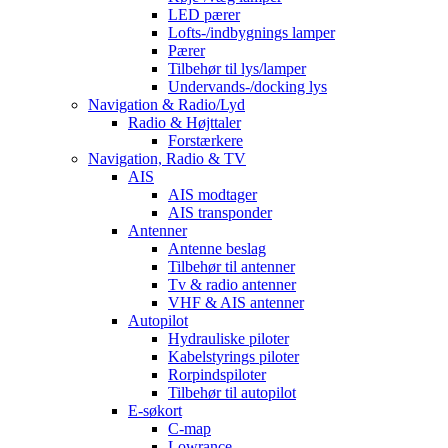
LED pærer
Lofts-/indbygnings lamper
Pærer
Tilbehør til lys/lamper
Undervands-/docking lys
Navigation & Radio/Lyd
Radio & Højttaler
Forstærkere
Navigation, Radio & TV
AIS
AIS modtager
AIS transponder
Antenner
Antenne beslag
Tilbehør til antenner
Tv & radio antenner
VHF & AIS antenner
Autopilot
Hydrauliske piloter
Kabelstyrings piloter
Rorpindspiloter
Tilbehør til autopilot
E-søkort
C-map
Lowrance