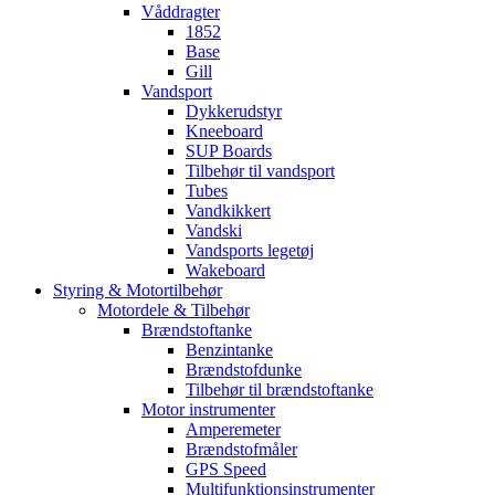
Våddragter
1852
Base
Gill
Vandsport
Dykkerudstyr
Kneeboard
SUP Boards
Tilbehør til vandsport
Tubes
Vandkikkert
Vandski
Vandsports legetøj
Wakeboard
Styring & Motortilbehør
Motordele & Tilbehør
Brændstoftanke
Benzintanke
Brændstofdunke
Tilbehør til brændstoftanke
Motor instrumenter
Amperemeter
Brændstofmåler
GPS Speed
Multifunktionsinstrumenter