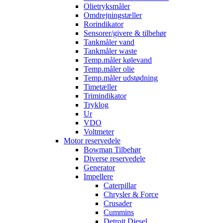
Olietryksmåler
Omdrejningstæller
Rorindikator
Sensorer/givere & tilbehør
Tankmåler vand
Tankmåler waste
Temp.måler kølevand
Temp.måler olie
Temp.måler udstødning
Timetæller
Trimindikator
Tryklog
Ur
VDO
Voltmeter
Motor reservedele
Bowman Tilbehør
Diverse reservedele
Generator
Impellere
Caterpillar
Chrysler & Force
Crusader
Cummins
Detroit Diesel