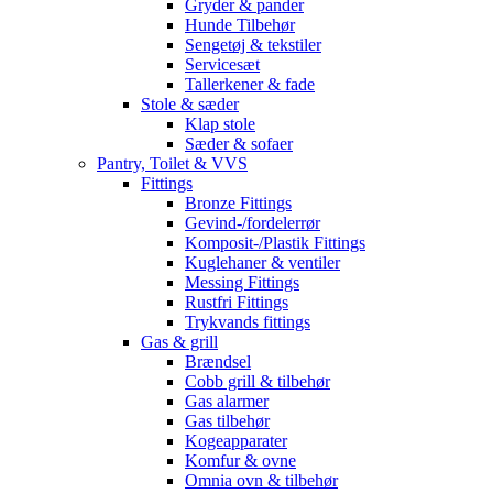
Gryder & pander
Hunde Tilbehør
Sengetøj & tekstiler
Servicesæt
Tallerkener & fade
Stole & sæder
Klap stole
Sæder & sofaer
Pantry, Toilet & VVS
Fittings
Bronze Fittings
Gevind-/fordelerrør
Komposit-/Plastik Fittings
Kuglehaner & ventiler
Messing Fittings
Rustfri Fittings
Trykvands fittings
Gas & grill
Brændsel
Cobb grill & tilbehør
Gas alarmer
Gas tilbehør
Kogeapparater
Komfur & ovne
Omnia ovn & tilbehør