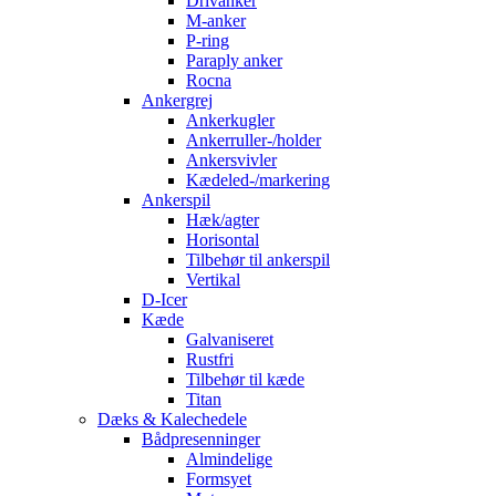
Drivanker
M-anker
P-ring
Paraply anker
Rocna
Ankergrej
Ankerkugler
Ankerruller-/holder
Ankersvivler
Kædeled-/markering
Ankerspil
Hæk/agter
Horisontal
Tilbehør til ankerspil
Vertikal
D-Icer
Kæde
Galvaniseret
Rustfri
Tilbehør til kæde
Titan
Dæks & Kalechedele
Bådpresenninger
Almindelige
Formsyet