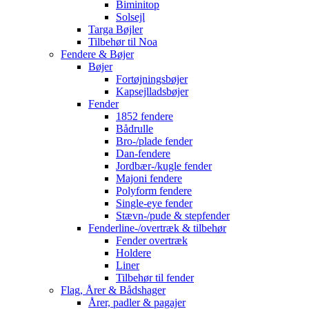
Biminitop
Solsejl
Targa Bøjler
Tilbehør til Noa
Fendere & Bøjer
Bøjer
Fortøjningsbøjer
Kapsejlladsbøjer
Fender
1852 fendere
Bådrulle
Bro-/plade fender
Dan-fendere
Jordbær-/kugle fender
Majoni fendere
Polyform fendere
Single-eye fender
Stævn-/pude & stepfender
Fenderline-/overtræk & tilbehør
Fender overtræk
Holdere
Liner
Tilbehør til fender
Flag, Årer & Bådshager
Årer, padler & pagajer