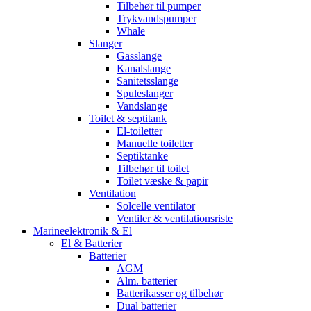
Tilbehør til pumper
Trykvandspumper
Whale
Slanger
Gasslange
Kanalslange
Sanitetsslange
Spuleslanger
Vandslange
Toilet & septitank
El-toiletter
Manuelle toiletter
Septiktanke
Tilbehør til toilet
Toilet væske & papir
Ventilation
Solcelle ventilator
Ventiler & ventilationsriste
Marineelektronik & El
El & Batterier
Batterier
AGM
Alm. batterier
Batterikasser og tilbehør
Dual batterier