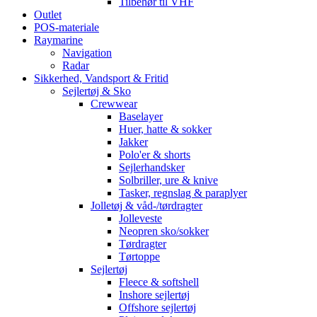
Tilbehør til VHF
Outlet
POS-materiale
Raymarine
Navigation
Radar
Sikkerhed, Vandsport & Fritid
Sejlertøj & Sko
Crewwear
Baselayer
Huer, hatte & sokker
Jakker
Polo'er & shorts
Sejlerhandsker
Solbriller, ure & knive
Tasker, regnslag & paraplyer
Jolletøj & våd-/tørdragter
Jolleveste
Neopren sko/sokker
Tørdragter
Tørtoppe
Sejlertøj
Fleece & softshell
Inshore sejlertøj
Offshore sejlertøj