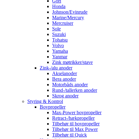
Gori
Honda
Johnson/Evinrude
Marine/Mercury
Mercruiser
Sole
Suzuki
Tohatsu
Volvo
Yamaha
Yanmar
Zink møtrikker/stave
Zink-/alu anoder
Akselanoder
Bera anoder
Motorbåds anoder
Rund-/tallerken anoder
Skrog anoder
Styring & Kontrol
Bovpropeller
Max-Power bovpropeller
Retract-/hækpropeller
Tilbehør til bovpropeller
Tilbehør til Max Power
Tilbehør til Quick