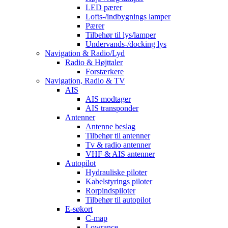
LED pærer
Lofts-/indbygnings lamper
Pærer
Tilbehør til lys/lamper
Undervands-/docking lys
Navigation & Radio/Lyd
Radio & Højttaler
Forstærkere
Navigation, Radio & TV
AIS
AIS modtager
AIS transponder
Antenner
Antenne beslag
Tilbehør til antenner
Tv & radio antenner
VHF & AIS antenner
Autopilot
Hydrauliske piloter
Kabelstyrings piloter
Rorpindspiloter
Tilbehør til autopilot
E-søkort
C-map
Lowrance