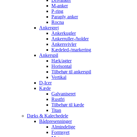
Drivanker
M-anker
P-ring
Paraply anker
Rocna
Ankergrej
Ankerkugler
Ankerruller-/holder
Ankersvivler
Kædeled-/markering
Ankerspil
Hæk/agter
Horisontal
Tilbehør til ankerspil
Vertikal
D-Icer
Kæde
Galvaniseret
Rustfri
Tilbehør til kæde
Titan
Dæks & Kalechedele
Bådpresenninger
Almindelige
Formsyet