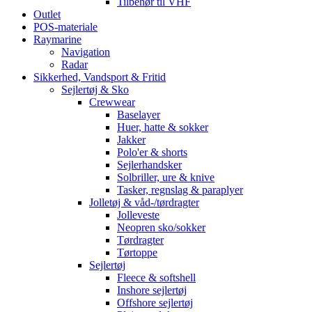
Tilbehør til VHF
Outlet
POS-materiale
Raymarine
Navigation
Radar
Sikkerhed, Vandsport & Fritid
Sejlertøj & Sko
Crewwear
Baselayer
Huer, hatte & sokker
Jakker
Polo'er & shorts
Sejlerhandsker
Solbriller, ure & knive
Tasker, regnslag & paraplyer
Jolletøj & våd-/tørdragter
Jolleveste
Neopren sko/sokker
Tørdragter
Tørtoppe
Sejlertøj
Fleece & softshell
Inshore sejlertøj
Offshore sejlertøj