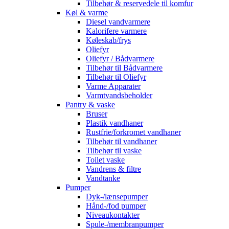
Tilbehør & reservedele til komfur
Køl & varme
Diesel vandvarmere
Kalorifere varmere
Køleskab/frys
Oliefyr
Oliefyr / Bådvarmere
Tilbehør til Bådvarmere
Tilbehør til Oliefyr
Varme Apparater
Varmtvandsbeholder
Pantry & vaske
Bruser
Plastik vandhaner
Rustfrie/forkromet vandhaner
Tilbehør til vandhaner
Tilbehør til vaske
Toilet vaske
Vandrens & filtre
Vandtanke
Pumper
Dyk-/lænsepumper
Hånd-/fod pumper
Niveaukontakter
Spule-/membranpumper