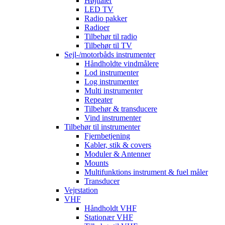
Højttaler
LED TV
Radio pakker
Radioer
Tilbehør til radio
Tilbehør til TV
Sejl-/motorbåds instrumenter
Håndholdte vindmålere
Lod instrumenter
Log instrumenter
Multi instrumenter
Repeater
Tilbehør & transducere
Vind instrumenter
Tilbehør til instrumenter
Fjernbetjening
Kabler, stik & covers
Moduler & Antenner
Mounts
Multifunktions instrument & fuel måler
Transducer
Vejrstation
VHF
Håndholdt VHF
Stationær VHF