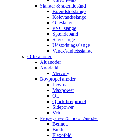
Volvo Penta
Slanger & spændebånd
Brændstofslange
Kølevandsslange
Olieslange
PVC slange
Spændebånd
Sugeslange
Udstødningsslange
Vand-/sanitetsslange
Offeranoder
Aluanoder
Anode kit
Mercury
Bovpropel anoder
Lewmar
Maxpower
QL
Quick bovpropel
Sidepower
Vetus
Propel, drev & motor-/anoder
Bennett
Bukh
Flexofold