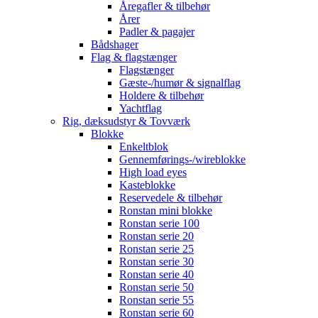
Åregafler & tilbehør
Årer
Padler & pagajer
Bådshager
Flag & flagstænger
Flagstænger
Gæste-/humør & signalflag
Holdere & tilbehør
Yachtflag
Rig, dæksudstyr & Tovværk
Blokke
Enkeltblok
Gennemførings-/wireblokke
High load eyes
Kasteblokke
Reservedele & tilbehør
Ronstan mini blokke
Ronstan serie 100
Ronstan serie 20
Ronstan serie 25
Ronstan serie 30
Ronstan serie 40
Ronstan serie 50
Ronstan serie 55
Ronstan serie 60