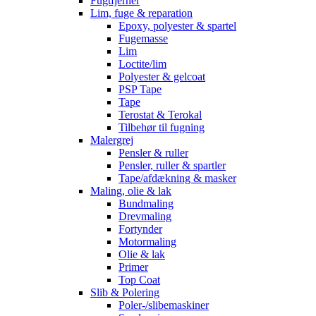
Fugtfjerner
Lim, fuge & reparation
Epoxy, polyester & spartel
Fugemasse
Lim
Loctite/lim
Polyester & gelcoat
PSP Tape
Tape
Terostat & Terokal
Tilbehør til fugning
Malergrej
Pensler & ruller
Pensler, ruller & spartler
Tape/afdækning & masker
Maling, olie & lak
Bundmaling
Drevmaling
Fortynder
Motormaling
Olie & lak
Primer
Top Coat
Slib & Polering
Poler-/slibemaskiner