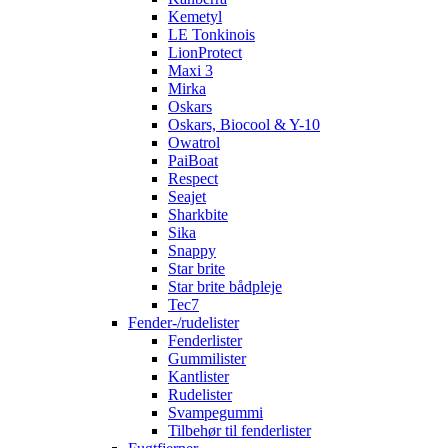
Kemetyl
LE Tonkinois
LionProtect
Maxi 3
Mirka
Oskars
Oskars, Biocool & Y-10
Owatrol
PaiBoat
Respect
Seajet
Sharkbite
Sika
Snappy
Star brite
Star brite bådpleje
Tec7
Fender-/rudelister
Fenderlister
Gummilister
Kantlister
Rudelister
Svampegummi
Tilbehør til fenderlister