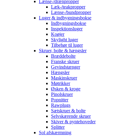
Lænse-/drænpropper
Læk-/teakpropper
Lænse-/bundpropper
Luger & indbygningsbokse
Indbygningsbokse
Inspektionsluger
Koøjer
Skylight luger
Tilbehør til luger
Skruer, bolte & hængsler
Bræddebolte
Franske skruer
Gevindstænger
Hængsler
Maskinskruer
Møtrikker
Øsken & kroge
Pinolskruer
Popnitter
Rawplugs
Sætskruer & bolte
Selvskærende skruer
Skiver & pyntehoveder
Splitter
Sol afskærmning