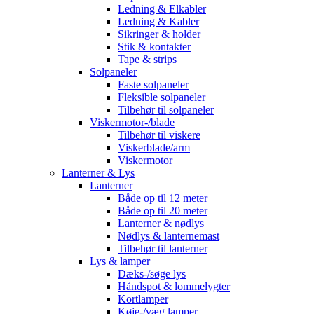
Ledning & Elkabler
Ledning & Kabler
Sikringer & holder
Stik & kontakter
Tape & strips
Solpaneler
Faste solpaneler
Fleksible solpaneler
Tilbehør til solpaneler
Viskermotor-/blade
Tilbehør til viskere
Viskerblade/arm
Viskermotor
Lanterner & Lys
Lanterner
Både op til 12 meter
Både op til 20 meter
Lanterner & nødlys
Nødlys & lanternemast
Tilbehør til lanterner
Lys & lamper
Dæks-/søge lys
Håndspot & lommelygter
Kortlamper
Køje-/væg lamper