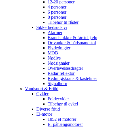
12-20 personer
4 personer
6 personer
8 personer
Tilbehør til flåder
Sikkerhedsudstyr
Alarmer
Brandslukker & førstehjælp
Drivanker & bådsmandstol
Flydedragter
MOB
Nødlys
Nødsignaler
Overlevelsesdragter
Radar reflektor
Redningskrans & kasteliner
Signalhorn
Vandsport & Fritid
Cykler
Foldecykler
Tilbehør til cykel
Diverse fritid
El-motor
1852 el-motorer
El-påhængsmotorer