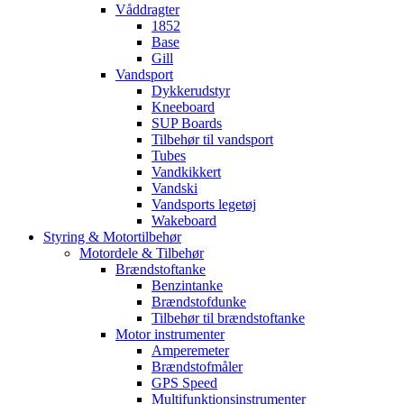
Våddragter
1852
Base
Gill
Vandsport
Dykkerudstyr
Kneeboard
SUP Boards
Tilbehør til vandsport
Tubes
Vandkikkert
Vandski
Vandsports legetøj
Wakeboard
Styring & Motortilbehør
Motordele & Tilbehør
Brændstoftanke
Benzintanke
Brændstofdunke
Tilbehør til brændstoftanke
Motor instrumenter
Amperemeter
Brændstofmåler
GPS Speed
Multifunktionsinstrumenter