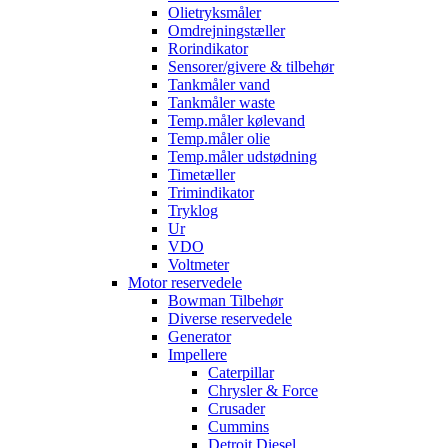
Olietryksmåler
Omdrejningstæller
Rorindikator
Sensorer/givere & tilbehør
Tankmåler vand
Tankmåler waste
Temp.måler kølevand
Temp.måler olie
Temp.måler udstødning
Timetæller
Trimindikator
Tryklog
Ur
VDO
Voltmeter
Motor reservedele
Bowman Tilbehør
Diverse reservedele
Generator
Impellere
Caterpillar
Chrysler & Force
Crusader
Cummins
Detroit Diesel