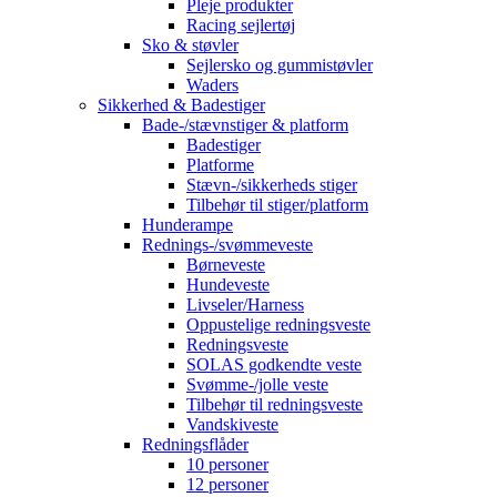
Pleje produkter
Racing sejlertøj
Sko & støvler
Sejlersko og gummistøvler
Waders
Sikkerhed & Badestiger
Bade-/stævnstiger & platform
Badestiger
Platforme
Stævn-/sikkerheds stiger
Tilbehør til stiger/platform
Hunderampe
Rednings-/svømmeveste
Børneveste
Hundeveste
Livseler/Harness
Oppustelige redningsveste
Redningsveste
SOLAS godkendte veste
Svømme-/jolle veste
Tilbehør til redningsveste
Vandskiveste
Redningsflåder
10 personer
12 personer