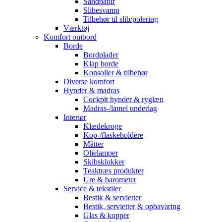
Sandpapir
Slibesvamp
Tilbehør til slib/polering
Værktøj
Komfort ombord
Borde
Bordplader
Klap borde
Konsoller & tilbehør
Diverse komfort
Hynder & madras
Cockpit hynder & ryglæn
Madras-/lamel underlag
Interiør
Klædekroge
Kop-/flaskeholdere
Måtter
Olielamper
Skibsklokker
Teaktræs produkter
Ure & barometer
Service & tekstiler
Bestik & servietter
Bestik, servietter & opbavaring
Glas & kopper