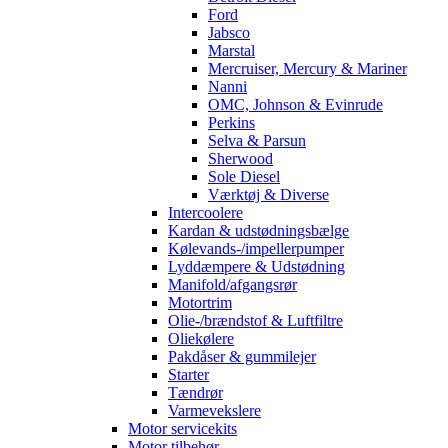
Ford
Jabsco
Marstal
Mercruiser, Mercury & Mariner
Nanni
OMC, Johnson & Evinrude
Perkins
Selva & Parsun
Sherwood
Sole Diesel
Værktøj & Diverse
Intercoolere
Kardan & udstødningsbælge
Kølevands-/impellerpumper
Lyddæmpere & Udstødning
Manifold/afgangsrør
Motortrim
Olie-/brændstof & Luftfiltre
Oliekølere
Pakdåser & gummilejer
Starter
Tændrør
Varmevekslere
Motor servicekits
Motor tilbehør