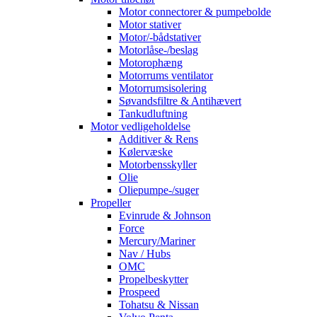
Motor connectorer & pumpebolde
Motor stativer
Motor/-bådstativer
Motorlåse-/beslag
Motorophæng
Motorrums ventilator
Motorrumsisolering
Søvandsfiltre & Antihævert
Tankudluftning
Motor vedligeholdelse
Additiver & Rens
Kølervæske
Motorbensskyller
Olie
Oliepumpe-/suger
Propeller
Evinrude & Johnson
Force
Mercury/Mariner
Nav / Hubs
OMC
Propelbeskytter
Prospeed
Tohatsu & Nissan