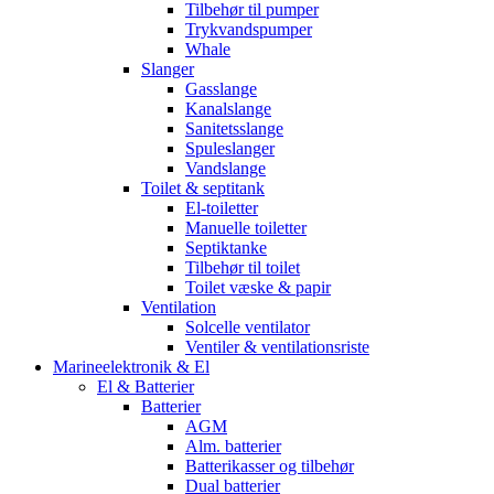
Tilbehør til pumper
Trykvandspumper
Whale
Slanger
Gasslange
Kanalslange
Sanitetsslange
Spuleslanger
Vandslange
Toilet & septitank
El-toiletter
Manuelle toiletter
Septiktanke
Tilbehør til toilet
Toilet væske & papir
Ventilation
Solcelle ventilator
Ventiler & ventilationsriste
Marineelektronik & El
El & Batterier
Batterier
AGM
Alm. batterier
Batterikasser og tilbehør
Dual batterier