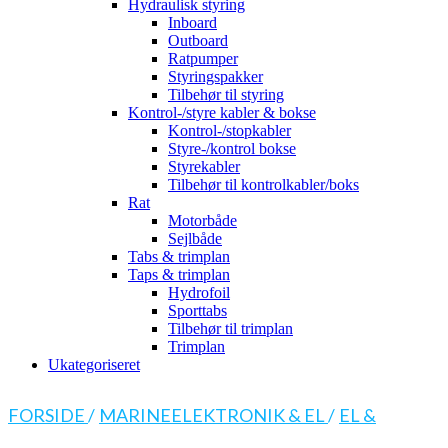
Hydraulisk styring
Inboard
Outboard
Ratpumper
Styringspakker
Tilbehør til styring
Kontrol-/styre kabler & bokse
Kontrol-/stopkabler
Styre-/kontrol bokse
Styrekabler
Tilbehør til kontrolkabler/boks
Rat
Motorbåde
Sejlbåde
Tabs & trimplan
Taps & trimplan
Hydrofoil
Sporttabs
Tilbehør til trimplan
Trimplan
Ukategoriseret
FORSIDE
/
MARINEELEKTRONIK & EL
/
EL &