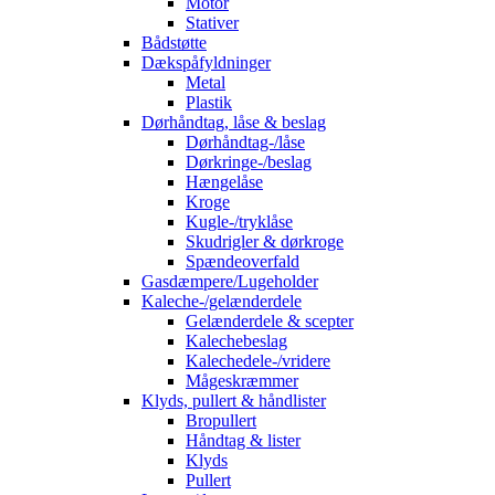
Motor
Stativer
Bådstøtte
Dækspåfyldninger
Metal
Plastik
Dørhåndtag, låse & beslag
Dørhåndtag-/låse
Dørkringe-/beslag
Hængelåse
Kroge
Kugle-/tryklåse
Skudrigler & dørkroge
Spændeoverfald
Gasdæmpere/Lugeholder
Kaleche-/gelænderdele
Gelænderdele & scepter
Kalechebeslag
Kalechedele-/vridere
Mågeskræmmer
Klyds, pullert & håndlister
Bropullert
Håndtag & lister
Klyds
Pullert