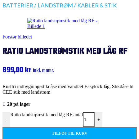
BATTERIER
/
LANDSTRØM
/
KABLER & STIK
Forstør billedet
RATIO LANDSTRØMSTIK MED LÅG RF
899,00
kr
inkl. moms
Rustfri indbygningsstikdåse med vandtæt Easylock låg. Stikdåse til
CEE stik med landstrøm
20 på lager
Ratio landstrømstik med låg RF antal
-
+
TILFØJ TIL KURV