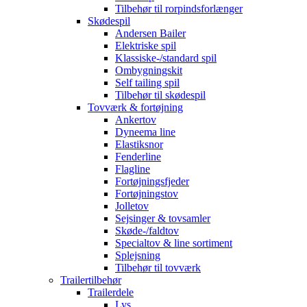
Tilbehør til rorpindsforlænger
Skødespil
Andersen Bailer
Elektriske spil
Klassiske-/standard spil
Ombygningskit
Self tailing spil
Tilbehør til skødespil
Tovværk & fortøjning
Ankertov
Dyneema line
Elastiksnor
Fenderline
Flagline
Fortøjningsfjeder
Fortøjningstov
Jolletov
Sejsinger & tovsamler
Skøde-/faldtov
Specialtov & line sortiment
Splejsning
Tilbehør til tovværk
Trailertilbehør
Trailerdele
Lys