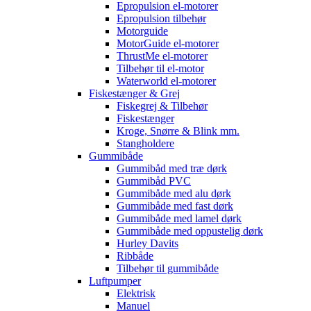
Epropulsion el-motorer
Epropulsion tilbehør
Motorguide
MotorGuide el-motorer
ThrustMe el-motorer
Tilbehør til el-motor
Waterworld el-motorer
Fiskestænger & Grej
Fiskegrej & Tilbehør
Fiskestænger
Kroge, Snørre & Blink mm.
Stangholdere
Gummibåde
Gummibåd med træ dørk
Gummibåd PVC
Gummibåde med alu dørk
Gummibåde med fast dørk
Gummibåde med lamel dørk
Gummibåde med oppustelig dørk
Hurley Davits
Ribbåde
Tilbehør til gummibåde
Luftpumper
Elektrisk
Manuel