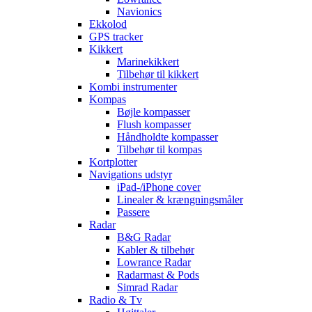
Navionics
Ekkolod
GPS tracker
Kikkert
Marinekikkert
Tilbehør til kikkert
Kombi instrumenter
Kompas
Bøjle kompasser
Flush kompasser
Håndholdte kompasser
Tilbehør til kompas
Kortplotter
Navigations udstyr
iPad-/iPhone cover
Linealer & krængningsmåler
Passere
Radar
B&G Radar
Kabler & tilbehør
Lowrance Radar
Radarmast & Pods
Simrad Radar
Radio & Tv