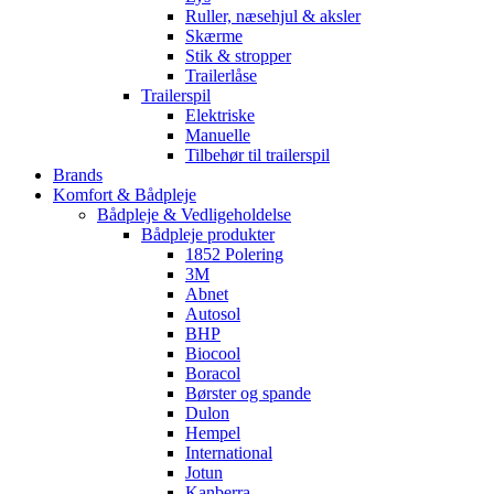
Ruller, næsehjul & aksler
Skærme
Stik & stropper
Trailerlåse
Trailerspil
Elektriske
Manuelle
Tilbehør til trailerspil
Brands
Komfort & Bådpleje
Bådpleje & Vedligeholdelse
Bådpleje produkter
1852 Polering
3M
Abnet
Autosol
BHP
Biocool
Boracol
Børster og spande
Dulon
Hempel
International
Jotun
Kanberra