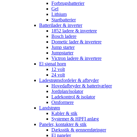
Forbrugsbatterier
Gel
Lithium
Startbatterier
Batterilader & inverter
1852 ladere & invertere
Bosch ladere
Dometic lader & invertere
Jump starter
Jumpstarter
Victron ladere & invertere
El signal horn
12 volt
24 volt
Ladestrømsfordeler & afbryder
Hovedafbryder & batterivælger
Jordplan/isolator
Ladekontrol & isolator
Omformere
Landstrøm
Kabler & stik
Systemer & HPFI anlæg
Paneler, kontakter & stik
Dæksstik & gennemføringer
El paneler