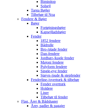
Biminitop
Solsejl
Targa Bøjler
Tilbehør til Noa
Fendere & Bøjer
Bøjer
Fortøjningsbøjer
Kapsejlladsbøjer
Fender
1852 fendere
Bådrulle
Bro-/plade fender
Dan-fendere
Jordbær-/kugle fender
Majoni fendere
Polyform fendere
Single-eye fender
Stævn-/pude & stepfender
Fenderline-/overtræk & tilbehør
Fender overtræk
Holdere
Liner
Tilbehør til fender
Flag, Årer & Bådshager
Årer, padler & pagajer