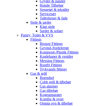
Gryder & pander
Hunde Tilbehør
Sengetøj & tekstiler
Servicesæt
Tallerkener & fade
Stole & sæder
Klap stole
Sæder & sofaer
Pantry, Toilet & VVS
Fittings
Bronze Fittings
Gevind-/fordelerrør
Komposit-/Plastik Fittings
Kuglehaner & ventiler
Messing Fittings
Rustfri Fittings
Trykvands fittings
Gas & grill
Brændsel
Cobb grill & tilbehør
Gas alarmer
Gas tilbehør
Kogeapparater
Komfur & ovne
Omnia ovn & tilbehør