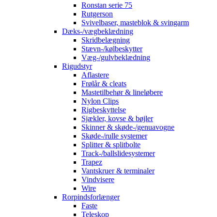
Ronstan serie 75
Rutgerson
Svivelbaser, masteblok & svingarm
Dæks-/vægbeklædning
Skridbelægning
Stævn-/kølbeskytter
Væg-/gulvbeklædning
Rigudstyr
Aflastere
Frølår & cleats
Mastetilbehør & lineløbere
Nylon Clips
Rigbeskyttelse
Sjækler, kovse & bøjler
Skinner & skøde-/genuavogne
Skøde-/rulle systemer
Splitter & splitbolte
Track-/ballslidesystemer
Trapez
Vantskruer & terminaler
Vindvisere
Wire
Rorpindsforlænger
Faste
Teleskop