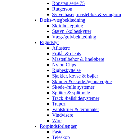
Ronstan serie 75
Rutgerson
Svivelbaser, masteblok & svingarm
Dæks-/vægbeklædning
Skridbelægning
Stævn-/kølbeskytter
Væg-/gulvbeklædning
Rigudstyr
Aflastere
Frølår & cleats
Mastetilbehør & lineløbere
Nylon Clips
Rigbeskyttelse
Sjækler, kovse & bøjler
Skinner & skøde-/genuavogne
Skøde-/rulle systemer
Splitter & splitbolte
Track-/ballslidesystemer
Trapez
Vantskruer & terminaler
Vindvisere
Wire
Rorpindsforlænger
Faste
Teleskop