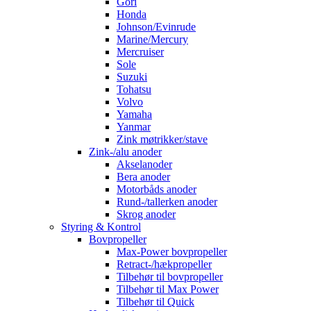
Gori
Honda
Johnson/Evinrude
Marine/Mercury
Mercruiser
Sole
Suzuki
Tohatsu
Volvo
Yamaha
Yanmar
Zink møtrikker/stave
Zink-/alu anoder
Akselanoder
Bera anoder
Motorbåds anoder
Rund-/tallerken anoder
Skrog anoder
Styring & Kontrol
Bovpropeller
Max-Power bovpropeller
Retract-/hækpropeller
Tilbehør til bovpropeller
Tilbehør til Max Power
Tilbehør til Quick