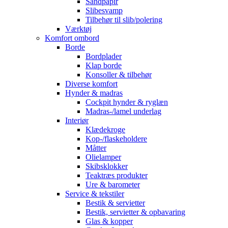
Sandpapir
Slibesvamp
Tilbehør til slib/polering
Værktøj
Komfort ombord
Borde
Bordplader
Klap borde
Konsoller & tilbehør
Diverse komfort
Hynder & madras
Cockpit hynder & ryglæn
Madras-/lamel underlag
Interiør
Klædekroge
Kop-/flaskeholdere
Måtter
Olielamper
Skibsklokker
Teaktræs produkter
Ure & barometer
Service & tekstiler
Bestik & servietter
Bestik, servietter & opbavaring
Glas & kopper