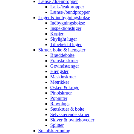
Lænse-/drænpropper
Læk-/teakpropper
Lænse-/bundpropper
Luger & indbygningsbokse
Indbygningsbokse
Inspektionsluger
Koøjer
Skylight luger
Tilbehør til luger
Skruer, bolte & hængsler
Bræddebolte
Franske skruer
Gevindstænger
Hængsler
Maskinskruer
Møtrikker
Øsken & kroge
Pinolskruer
Popnitter
Rawplugs
Sætskruer & bolte
Selvskærende skruer
Skiver & pyntehoveder
Splitter
Sol afskærmning