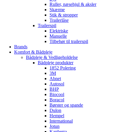
Ruller, næsehjul & aksler
Skærme
Stik & stropper
Trailerlåse
Trailerspil
Elektriske
Manuelle
Tilbehør til trailerspil
Brands
Komfort & Bådpleje
Bådpleje & Vedligeholdelse
Bådpleje produkter
1852 Polering
3M
Abnet
Autosol
BHP
Biocool
Boracol
Børster og spande
Dulon
Hempel
International
Jotun
Kanberra