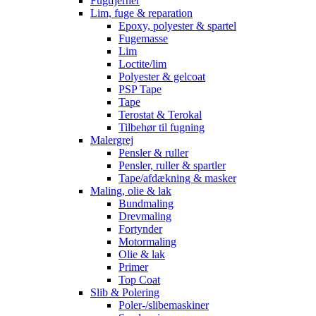
Fugtfjerner
Lim, fuge & reparation
Epoxy, polyester & spartel
Fugemasse
Lim
Loctite/lim
Polyester & gelcoat
PSP Tape
Tape
Terostat & Terokal
Tilbehør til fugning
Malergrej
Pensler & ruller
Pensler, ruller & spartler
Tape/afdækning & masker
Maling, olie & lak
Bundmaling
Drevmaling
Fortynder
Motormaling
Olie & lak
Primer
Top Coat
Slib & Polering
Poler-/slibemaskiner