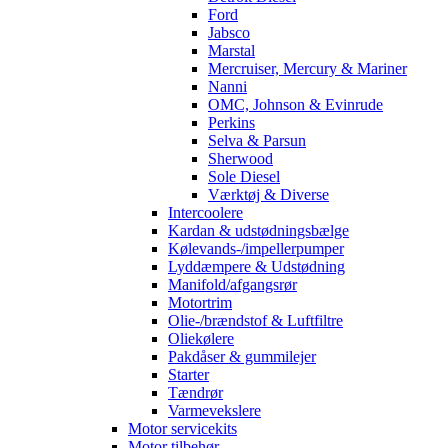
Ford
Jabsco
Marstal
Mercruiser, Mercury & Mariner
Nanni
OMC, Johnson & Evinrude
Perkins
Selva & Parsun
Sherwood
Sole Diesel
Værktøj & Diverse
Intercoolere
Kardan & udstødningsbælge
Kølevands-/impellerpumper
Lyddæmpere & Udstødning
Manifold/afgangsrør
Motortrim
Olie-/brændstof & Luftfiltre
Oliekølere
Pakdåser & gummilejer
Starter
Tændrør
Varmevekslere
Motor servicekits
Motor tilbehør