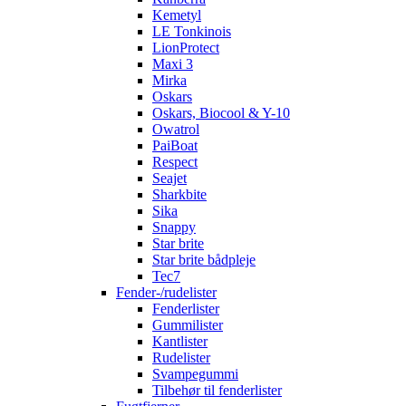
Kemetyl
LE Tonkinois
LionProtect
Maxi 3
Mirka
Oskars
Oskars, Biocool & Y-10
Owatrol
PaiBoat
Respect
Seajet
Sharkbite
Sika
Snappy
Star brite
Star brite bådpleje
Tec7
Fender-/rudelister
Fenderlister
Gummilister
Kantlister
Rudelister
Svampegummi
Tilbehør til fenderlister