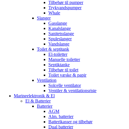
Tilbehør til pumper
Trykvandspumper
Whale
Slanger
Gasslange
Kanalslange
Sanitetsslange
Spuleslanger
Vandslange
Toilet & septitank
El-toiletter
Manuelle toiletter
Septiktanke
Tilbehør til toilet
Toilet væske & papir
Ventilation
Solcelle ventilator
Ventiler & ventilationsriste
Marineelektronik & El
El & Batterier
Batterier
AGM
Alm. batterier
Batterikasser og tilbehør
Dual batterier