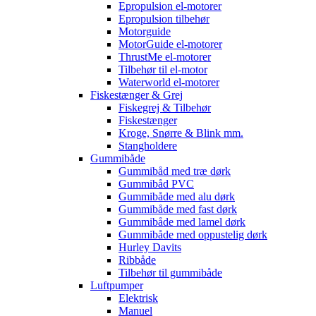
Epropulsion el-motorer
Epropulsion tilbehør
Motorguide
MotorGuide el-motorer
ThrustMe el-motorer
Tilbehør til el-motor
Waterworld el-motorer
Fiskestænger & Grej
Fiskegrej & Tilbehør
Fiskestænger
Kroge, Snørre & Blink mm.
Stangholdere
Gummibåde
Gummibåd med træ dørk
Gummibåd PVC
Gummibåde med alu dørk
Gummibåde med fast dørk
Gummibåde med lamel dørk
Gummibåde med oppustelig dørk
Hurley Davits
Ribbåde
Tilbehør til gummibåde
Luftpumper
Elektrisk
Manuel