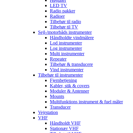
Højttaler
LED TV
Radio pakker
Radioer
Tilbehør til radio
Tilbehør til TV
Sejl-/motorbåds instrumenter
Håndholdte vindmålere
Lod instrumenter
Log instrumenter
Multi instrumenter
Repeater
Tilbehør & transducere
Vind instrumenter
Tilbehør til instrumenter
Fjernbetjening
Kabler, stik & covers
Moduler & Antenner
Mounts
Multifunktions instrument & fuel måler
Transducer
Vejrstation
VHF
Håndholdt VHF
Stationær VHF