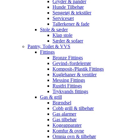
Gryder & pander
Hunde Tilbehør
Sengetøj & tekstiler
Servicesæt
Tallerkener & fade
Stole & sæder
Klap stole
Sæder & sofaer
Pantry, Toilet & VVS
Fittings
Bronze Fittings
Gevind-/fordelerrør
Komposit-/Plastik Fittings
Kuglehaner & ventiler
Messing Fittings
Rustfri Fittings
Trykvands fittings
Gas & grill
Brændsel
Cobb grill & tilbehør
Gas alarmer
Gas tilbehør
Kogeapparater
Komfur & ovne
Omnia ovn & tilbehør