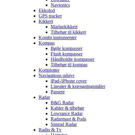
Navionics
Ekkolod
GPS tracker
Kikkert
Marinekikkert
Tilbehør til kikkert
Kombi instrumenter
Kompas
Bøjle kompasser
Flush kompasser
Håndholdte kompasser
Tilbehør til kompas
Kortplotter
Navigations udstyr
iPad-/iPhone cover
Linealer & krængningsmåler
Passere
Radar
B&G Radar
Kabler & tilbehør
Lowrance Radar
Radarmast & Pods
Simrad Radar
Radio & Tv