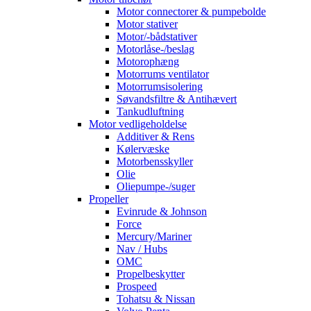
Motor connectorer & pumpebolde
Motor stativer
Motor/-bådstativer
Motorlåse-/beslag
Motorophæng
Motorrums ventilator
Motorrumsisolering
Søvandsfiltre & Antihævert
Tankudluftning
Motor vedligeholdelse
Additiver & Rens
Kølervæske
Motorbensskyller
Olie
Oliepumpe-/suger
Propeller
Evinrude & Johnson
Force
Mercury/Mariner
Nav / Hubs
OMC
Propelbeskytter
Prospeed
Tohatsu & Nissan