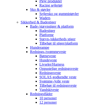
Pleje produkter
Racing sejlertøj
Sko & støvler
Sejlersko og gummistøvler
Waders
Sikkerhed & Badestiger
Bade-/stævnstiger & platform
Badestiger
Platforme
Stævn-/sikkerheds stiger
Tilbehør til stiger/platform
Hunderampe
Rednings-/svømmeveste
Børneveste
Hundeveste
Livseler/Harness
Oppustelige redningsveste
Redningsveste
SOLAS godkendte veste
Svømme-/jolle veste
Tilbehør til redningsveste
Vandskiveste
Redningsflåder
10 personer
12 personer