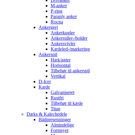
Drivanker
M-anker
P-ring
Paraply anker
Rocna
Ankergrej
Ankerkugler
Ankerruller-/holder
Ankersvivler
Kædeled-/markering
Ankerspil
Hæk/agter
Horisontal
Tilbehør til ankerspil
Vertikal
D-Icer
Kæde
Galvaniseret
Rustfri
Tilbehør til kæde
Titan
Dæks & Kalechedele
Bådpresenninger
Almindelige
Formsyet