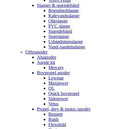
Volvo Penta
Slanger & spændebånd
Brændstofslange
Kølevandsslange
Olieslange
PVC slange
Spændebånd
Sugeslange
Udstødningsslange
Vand-/sanitetsslange
Offeranoder
Aluanoder
Anode kit
Mercury
Bovpropel anoder
Lewmar
Maxpower
QL
Quick bovpropel
Sidepower
Vetus
Propel, drev & motor-/anoder
Bennett
Bukh
Flexofold