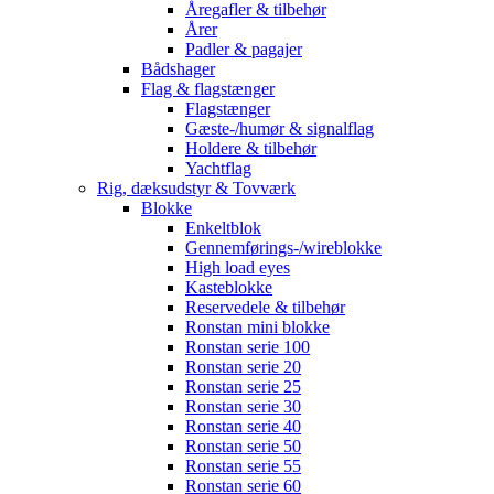
Åregafler & tilbehør
Årer
Padler & pagajer
Bådshager
Flag & flagstænger
Flagstænger
Gæste-/humør & signalflag
Holdere & tilbehør
Yachtflag
Rig, dæksudstyr & Tovværk
Blokke
Enkeltblok
Gennemførings-/wireblokke
High load eyes
Kasteblokke
Reservedele & tilbehør
Ronstan mini blokke
Ronstan serie 100
Ronstan serie 20
Ronstan serie 25
Ronstan serie 30
Ronstan serie 40
Ronstan serie 50
Ronstan serie 55
Ronstan serie 60