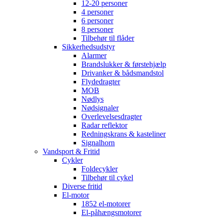
12-20 personer
4 personer
6 personer
8 personer
Tilbehør til flåder
Sikkerhedsudstyr
Alarmer
Brandslukker & førstehjælp
Drivanker & bådsmandstol
Flydedragter
MOB
Nødlys
Nødsignaler
Overlevelsesdragter
Radar reflektor
Redningskrans & kasteliner
Signalhorn
Vandsport & Fritid
Cykler
Foldecykler
Tilbehør til cykel
Diverse fritid
El-motor
1852 el-motorer
El-påhængsmotorer