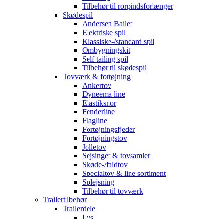
Tilbehør til rorpindsforlænger
Skødespil
Andersen Bailer
Elektriske spil
Klassiske-/standard spil
Ombygningskit
Self tailing spil
Tilbehør til skødespil
Tovværk & fortøjning
Ankertov
Dyneema line
Elastiksnor
Fenderline
Flagline
Fortøjningsfjeder
Fortøjningstov
Jolletov
Sejsinger & tovsamler
Skøde-/faldtov
Specialtov & line sortiment
Splejsning
Tilbehør til tovværk
Trailertilbehør
Trailerdele
Lys