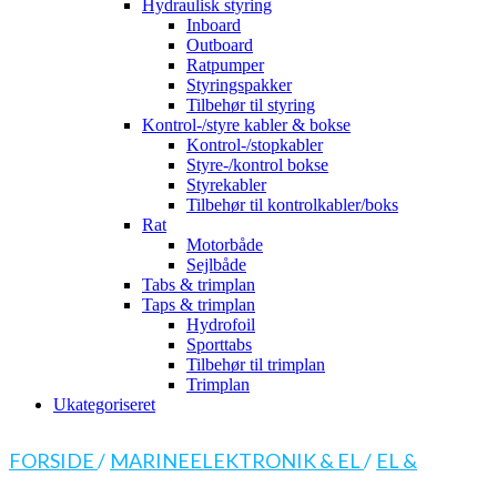
Hydraulisk styring
Inboard
Outboard
Ratpumper
Styringspakker
Tilbehør til styring
Kontrol-/styre kabler & bokse
Kontrol-/stopkabler
Styre-/kontrol bokse
Styrekabler
Tilbehør til kontrolkabler/boks
Rat
Motorbåde
Sejlbåde
Tabs & trimplan
Taps & trimplan
Hydrofoil
Sporttabs
Tilbehør til trimplan
Trimplan
Ukategoriseret
FORSIDE
/
MARINEELEKTRONIK & EL
/
EL &