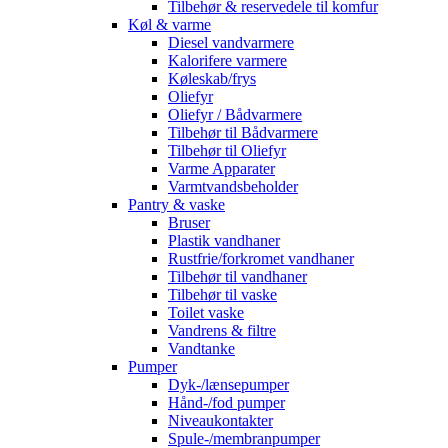
Tilbehør & reservedele til komfur
Køl & varme
Diesel vandvarmere
Kalorifere varmere
Køleskab/frys
Oliefyr
Oliefyr / Bådvarmere
Tilbehør til Bådvarmere
Tilbehør til Oliefyr
Varme Apparater
Varmtvandsbeholder
Pantry & vaske
Bruser
Plastik vandhaner
Rustfrie/forkromet vandhaner
Tilbehør til vandhaner
Tilbehør til vaske
Toilet vaske
Vandrens & filtre
Vandtanke
Pumper
Dyk-/lænsepumper
Hånd-/fod pumper
Niveaukontakter
Spule-/membranpumper