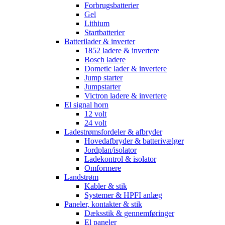
Forbrugsbatterier
Gel
Lithium
Startbatterier
Batterilader & inverter
1852 ladere & invertere
Bosch ladere
Dometic lader & invertere
Jump starter
Jumpstarter
Victron ladere & invertere
El signal horn
12 volt
24 volt
Ladestrømsfordeler & afbryder
Hovedafbryder & batterivælger
Jordplan/isolator
Ladekontrol & isolator
Omformere
Landstrøm
Kabler & stik
Systemer & HPFI anlæg
Paneler, kontakter & stik
Dæksstik & gennemføringer
El paneler