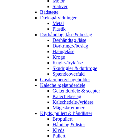
Motor
Stativer
Bådstøtte
Dækspåfyldninger
Metal
Plastik
Dørhåndtag, låse & beslag
Dørhåndtag-/låse
Dørkringe-/beslag
Hængelåse
Kroge
Kugle-/tryklåse
Skudrigler & dørkroge
Spændeoverfald
Gasdæmpere/Lugeholder
Kaleche-/gelænderdele
Gelænderdele & scepter
Kalechebeslag
Kalechedele-/vridere
Mågeskræmmer
Klyds, pullert & håndlister
Bropullert
Håndtag & lister
Klyds
Pullert