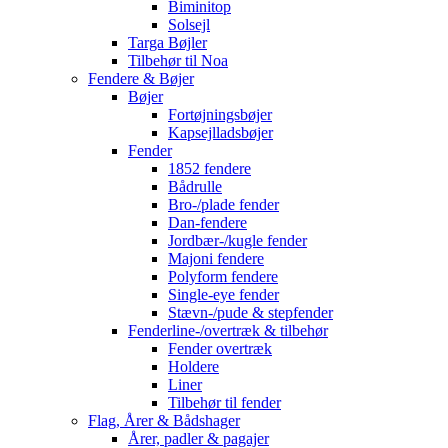
Biminitop
Solsejl
Targa Bøjler
Tilbehør til Noa
Fendere & Bøjer
Bøjer
Fortøjningsbøjer
Kapsejlladsbøjer
Fender
1852 fendere
Bådrulle
Bro-/plade fender
Dan-fendere
Jordbær-/kugle fender
Majoni fendere
Polyform fendere
Single-eye fender
Stævn-/pude & stepfender
Fenderline-/overtræk & tilbehør
Fender overtræk
Holdere
Liner
Tilbehør til fender
Flag, Årer & Bådshager
Årer, padler & pagajer