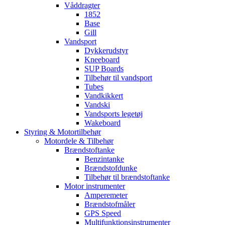
Våddragter
1852
Base
Gill
Vandsport
Dykkerudstyr
Kneeboard
SUP Boards
Tilbehør til vandsport
Tubes
Vandkikkert
Vandski
Vandsports legetøj
Wakeboard
Styring & Motortilbehør
Motordele & Tilbehør
Brændstoftanke
Benzintanke
Brændstofdunke
Tilbehør til brændstoftanke
Motor instrumenter
Amperemeter
Brændstofmåler
GPS Speed
Multifunktionsinstrumenter