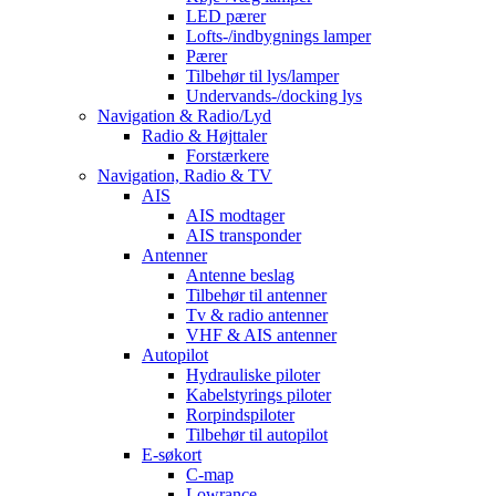
LED pærer
Lofts-/indbygnings lamper
Pærer
Tilbehør til lys/lamper
Undervands-/docking lys
Navigation & Radio/Lyd
Radio & Højttaler
Forstærkere
Navigation, Radio & TV
AIS
AIS modtager
AIS transponder
Antenner
Antenne beslag
Tilbehør til antenner
Tv & radio antenner
VHF & AIS antenner
Autopilot
Hydrauliske piloter
Kabelstyrings piloter
Rorpindspiloter
Tilbehør til autopilot
E-søkort
C-map
Lowrance