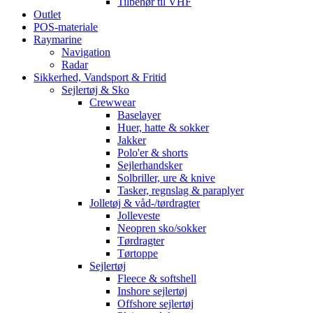
Tilbehør til VHF
Outlet
POS-materiale
Raymarine
Navigation
Radar
Sikkerhed, Vandsport & Fritid
Sejlertøj & Sko
Crewwear
Baselayer
Huer, hatte & sokker
Jakker
Polo'er & shorts
Sejlerhandsker
Solbriller, ure & knive
Tasker, regnslag & paraplyer
Jolletøj & våd-/tørdragter
Jolleveste
Neopren sko/sokker
Tørdragter
Tørtoppe
Sejlertøj
Fleece & softshell
Inshore sejlertøj
Offshore sejlertøj