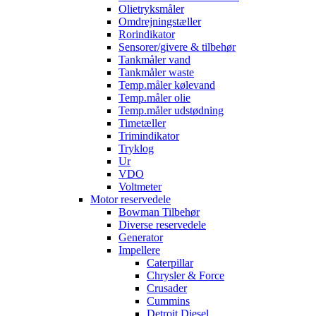
Olietryksmåler
Omdrejningstæller
Rorindikator
Sensorer/givere & tilbehør
Tankmåler vand
Tankmåler waste
Temp.måler kølevand
Temp.måler olie
Temp.måler udstødning
Timetæller
Trimindikator
Tryklog
Ur
VDO
Voltmeter
Motor reservedele
Bowman Tilbehør
Diverse reservedele
Generator
Impellere
Caterpillar
Chrysler & Force
Crusader
Cummins
Detroit Diesel