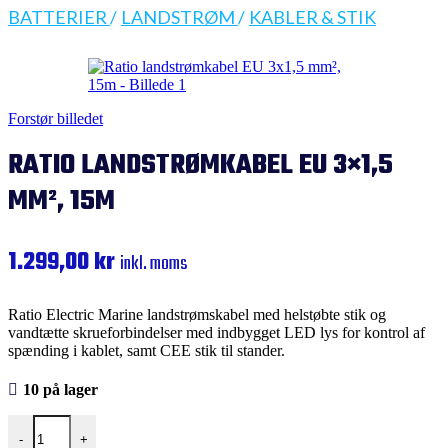
BATTERIER
/
LANDSTRØM
/
KABLER & STIK
Forstør billedet
RATIO LANDSTRØMKABEL EU 3×1,5
MM², 15M
1.299,00
kr
inkl. moms
Ratio Electric Marine landstrømskabel med helstøbte stik og
vandtætte skrueforbindelser med indbygget LED lys for kontrol af
spænding i kablet, samt CEE stik til stander.
10 på lager
Ratio landstrømkabel EU 3x1,5 mm², 15m antal
-
+