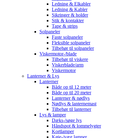
Ledning & Elkabler
Ledning & Kabler
Sikringer & holder
Stik & kontakter
Tape & strips
Solpaneler
Faste solpaneler
Fleksible solpaneler
Tilbehør til solpaneler
Viskermotor-/blade
Tilbehør til viskere
Viskerblade/arm
Viskermotor
Lanterner & Lys
Lanterner
Både op til 12 meter
Både op til 20 meter
Lanterner & nødlys
Nødlys & lanternemast
Tilbehør til lanterner
Lys & lamper
Dæks-/søge lys
Håndspot & lommelygter
Kortlamper
Køje-/væg lamper