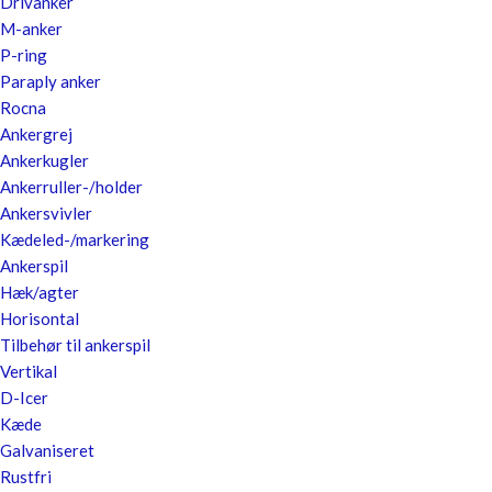
Drivanker
M-anker
P-ring
Paraply anker
Rocna
Ankergrej
Ankerkugler
Ankerruller-/holder
Ankersvivler
Kædeled-/markering
Ankerspil
Hæk/agter
Horisontal
Tilbehør til ankerspil
Vertikal
D-Icer
Kæde
Galvaniseret
Rustfri