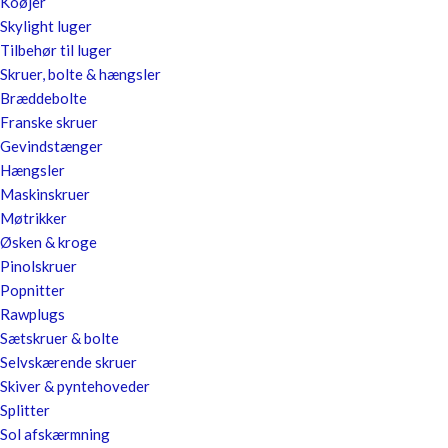
Koøjer
Skylight luger
Tilbehør til luger
Skruer, bolte & hængsler
Bræddebolte
Franske skruer
Gevindstænger
Hængsler
Maskinskruer
Møtrikker
Øsken & kroge
Pinolskruer
Popnitter
Rawplugs
Sætskruer & bolte
Selvskærende skruer
Skiver & pyntehoveder
Splitter
Sol afskærmning