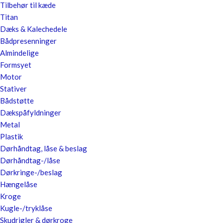
Tilbehør til kæde
Titan
Dæks & Kalechedele
Bådpresenninger
Almindelige
Formsyet
Motor
Stativer
Bådstøtte
Dækspåfyldninger
Metal
Plastik
Dørhåndtag, låse & beslag
Dørhåndtag-/låse
Dørkringe-/beslag
Hængelåse
Kroge
Kugle-/tryklåse
Skudrigler & dørkroge