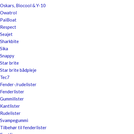
Oskars, Biocool & Y-10
Owatrol
PaiBoat
Respect
Seajet
Sharkbite
Sika
Snappy
Star brite
Star brite bådpleje
Tec7
Fender-/rudelister
Fenderlister
Gummilister
Kantlister
Rudelister
Svampegummi
Tilbehør til fenderlister