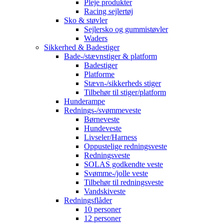
Pleje produkter
Racing sejlertøj
Sko & støvler
Sejlersko og gummistøvler
Waders
Sikkerhed & Badestiger
Bade-/stævnstiger & platform
Badestiger
Platforme
Stævn-/sikkerheds stiger
Tilbehør til stiger/platform
Hunderampe
Rednings-/svømmeveste
Børneveste
Hundeveste
Livseler/Harness
Oppustelige redningsveste
Redningsveste
SOLAS godkendte veste
Svømme-/jolle veste
Tilbehør til redningsveste
Vandskiveste
Redningsflåder
10 personer
12 personer