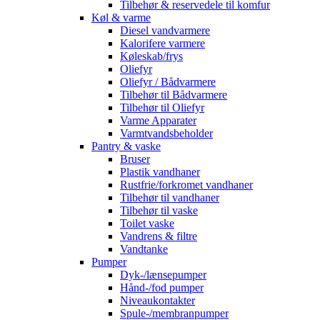
Tilbehør & reservedele til komfur
Køl & varme
Diesel vandvarmere
Kalorifere varmere
Køleskab/frys
Oliefyr
Oliefyr / Bådvarmere
Tilbehør til Bådvarmere
Tilbehør til Oliefyr
Varme Apparater
Varmtvandsbeholder
Pantry & vaske
Bruser
Plastik vandhaner
Rustfrie/forkromet vandhaner
Tilbehør til vandhaner
Tilbehør til vaske
Toilet vaske
Vandrens & filtre
Vandtanke
Pumper
Dyk-/lænsepumper
Hånd-/fod pumper
Niveaukontakter
Spule-/membranpumper