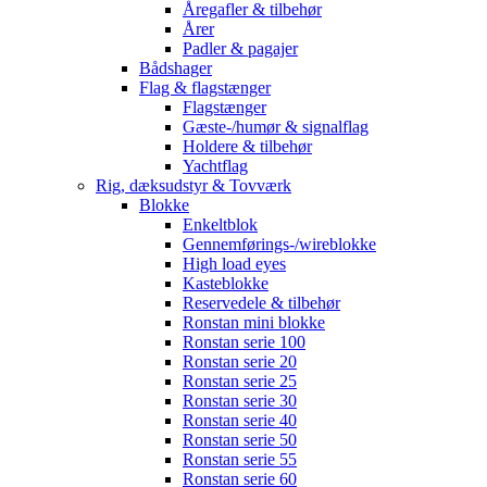
Åregafler & tilbehør
Årer
Padler & pagajer
Bådshager
Flag & flagstænger
Flagstænger
Gæste-/humør & signalflag
Holdere & tilbehør
Yachtflag
Rig, dæksudstyr & Tovværk
Blokke
Enkeltblok
Gennemførings-/wireblokke
High load eyes
Kasteblokke
Reservedele & tilbehør
Ronstan mini blokke
Ronstan serie 100
Ronstan serie 20
Ronstan serie 25
Ronstan serie 30
Ronstan serie 40
Ronstan serie 50
Ronstan serie 55
Ronstan serie 60