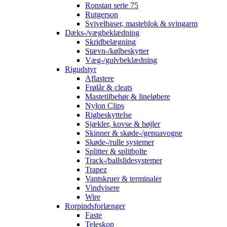
Ronstan serie 75
Rutgerson
Svivelbaser, masteblok & svingarm
Dæks-/vægbeklædning
Skridbelægning
Stævn-/kølbeskytter
Væg-/gulvbeklædning
Rigudstyr
Aflastere
Frølår & cleats
Mastetilbehør & lineløbere
Nylon Clips
Rigbeskyttelse
Sjækler, kovse & bøjler
Skinner & skøde-/genuavogne
Skøde-/rulle systemer
Splitter & splitbolte
Track-/ballslidesystemer
Trapez
Vantskruer & terminaler
Vindvisere
Wire
Rorpindsforlænger
Faste
Teleskop