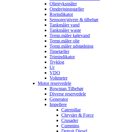
Olietryksmåler
Omdrejningstæller
Rorindikator
Sensorer/givere & tilbehør
Tankmåler vand
Tankmåler waste
Temp.måler kølevand
Temp.måler olie
Temp.måler udstødning
Timetæller
Trimindikator
Tryklog
Ur
VDO
Voltmeter
Motor reservedele
Bowman Tilbehør
Diverse reservedele
Generator
Impellere
Caterpillar
Chrysler & Force
Crusader
Cummins
Detroit Diesel