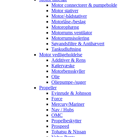
Motor connectorer & pumpebolde
Motor stativer
Motor/-bådstativer
Motorlåse-/beslag
Motorophæng
Motorrums ventilator
Motorrumsisolering
Søvandsfiltre & Antihævert
Tankudluftning
Motor vedligeholdelse
Additiver & Rens
Kølervæske
Motorbensskyller
Olie
Oliepumpe-/suger
Propeller
Evinrude & Johnson
Force
Mercury/Mariner
Nav / Hubs
OMC
Propelbeskytter
Prospeed
Tohatsu & Nissan