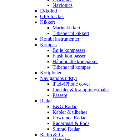
Navionics
Ekkolod
GPS tracker
Kikkert
Marinekikkert
Tilbehør til kikkert
Kombi instrumenter
Kompas
Bøjle kompasser
Flush kompasser
Håndholdte kompasser
Tilbehør til kompas
Kortplotter
Navigations udstyr
iPad-/iPhone cover
Linealer & krængningsmåler
Passere
Radar
B&G Radar
Kabler & tilbehør
Lowrance Radar
Radarmast & Pods
Simrad Radar
Radio & Tv