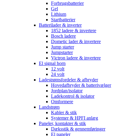
Forbrugsbatterier
Gel
Lithium
Startbatterier
Batterilader & inverter
1852 ladere & invertere
Bosch ladere
Dometic lader & invertere
Jump starter
Jumpstarter
Victron ladere & invertere
El signal horn
12 volt
24 volt
Ladestrømsfordeler & afbryder
Hovedafbryder & batterivælger
Jordplan/isolator
Ladekontrol & isolator
Omformere
Landstrøm
Kabler & stik
Systemer & HPFI anlæg
Paneler, kontakter & stik
Dæksstik & gennemføringer
El paneler