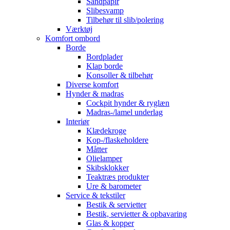
Sandpapir
Slibesvamp
Tilbehør til slib/polering
Værktøj
Komfort ombord
Borde
Bordplader
Klap borde
Konsoller & tilbehør
Diverse komfort
Hynder & madras
Cockpit hynder & ryglæn
Madras-/lamel underlag
Interiør
Klædekroge
Kop-/flaskeholdere
Måtter
Olielamper
Skibsklokker
Teaktræs produkter
Ure & barometer
Service & tekstiler
Bestik & servietter
Bestik, servietter & opbavaring
Glas & kopper