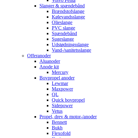
Volvo Penta
Slanger & spændebånd
Brændstofslange
Kølevandsslange
Olieslange
PVC slange
Spændebånd
Sugeslange
Udstødningsslange
Vand-/sanitetsslange
Offeranoder
Aluanoder
Anode kit
Mercury
Bovpropel anoder
Lewmar
Maxpower
QL
Quick bovpropel
Sidepower
Vetus
Propel, drev & motor-/anoder
Bennett
Bukh
Flexofold