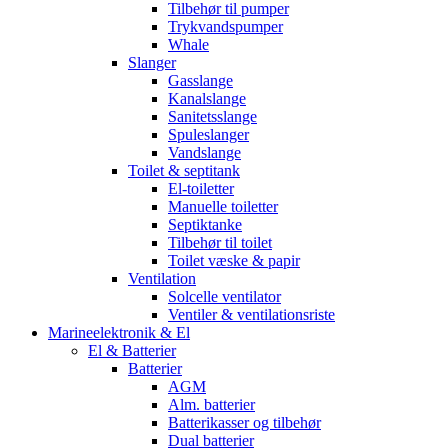
Tilbehør til pumper
Trykvandspumper
Whale
Slanger
Gasslange
Kanalslange
Sanitetsslange
Spuleslanger
Vandslange
Toilet & septitank
El-toiletter
Manuelle toiletter
Septiktanke
Tilbehør til toilet
Toilet væske & papir
Ventilation
Solcelle ventilator
Ventiler & ventilationsriste
Marineelektronik & El
El & Batterier
Batterier
AGM
Alm. batterier
Batterikasser og tilbehør
Dual batterier