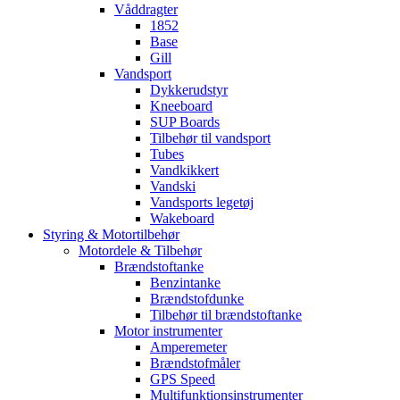
Våddragter
1852
Base
Gill
Vandsport
Dykkerudstyr
Kneeboard
SUP Boards
Tilbehør til vandsport
Tubes
Vandkikkert
Vandski
Vandsports legetøj
Wakeboard
Styring & Motortilbehør
Motordele & Tilbehør
Brændstoftanke
Benzintanke
Brændstofdunke
Tilbehør til brændstoftanke
Motor instrumenter
Amperemeter
Brændstofmåler
GPS Speed
Multifunktionsinstrumenter