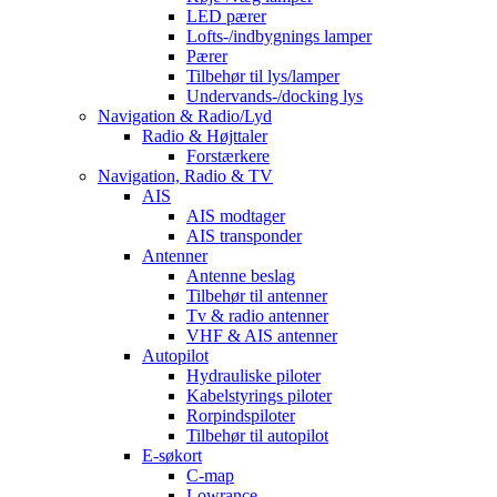
LED pærer
Lofts-/indbygnings lamper
Pærer
Tilbehør til lys/lamper
Undervands-/docking lys
Navigation & Radio/Lyd
Radio & Højttaler
Forstærkere
Navigation, Radio & TV
AIS
AIS modtager
AIS transponder
Antenner
Antenne beslag
Tilbehør til antenner
Tv & radio antenner
VHF & AIS antenner
Autopilot
Hydrauliske piloter
Kabelstyrings piloter
Rorpindspiloter
Tilbehør til autopilot
E-søkort
C-map
Lowrance