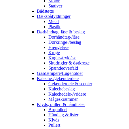
Motor
Stativer
Bådstøtte
Dækspåfyldninger
Metal
Plastik
Dørhåndtag, låse & beslag
Dørhåndtag-/låse
Dørkringe-/beslag
Hængelåse
Kroge
Kugle-/tryklåse
Skudrigler & dørkroge
Spændeoverfald
Gasdæmpere/Lugeholder
Kaleche-/gelænderdele
Gelænderdele & scepter
Kalechebeslag
Kalechedele-/vridere
Mågeskræmmer
Klyds, pullert & håndlister
Bropullert
Håndtag & lister
Klyds
Pullert