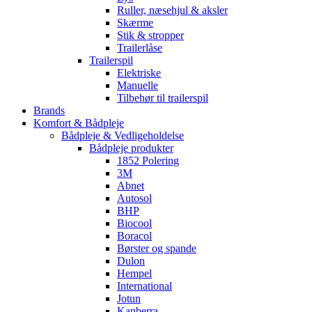
Ruller, næsehjul & aksler
Skærme
Stik & stropper
Trailerlåse
Trailerspil
Elektriske
Manuelle
Tilbehør til trailerspil
Brands
Komfort & Bådpleje
Bådpleje & Vedligeholdelse
Bådpleje produkter
1852 Polering
3M
Abnet
Autosol
BHP
Biocool
Boracol
Børster og spande
Dulon
Hempel
International
Jotun
Kanberra