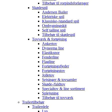
Tilbehør til rorpindsforlænger
Skødespil
Andersen Bailer
Elektriske spil
Klassiske-/standard spil
Ombygningskit
Self tailing spil
Tilbehør til skødespil
Tovværk & fortøjning
Ankertov
Dyneema line
Elastiksnor
Fenderline
Flagline
Fortøjningsfjeder
Fortøjningstov
Jolletov
Sejsinger & tovsamler
Skøde-/faldtov
Specialtov & line sortiment
Splejsning
Tilbehør til tovværk
Trailertilbehør
Trailerdele
Lys