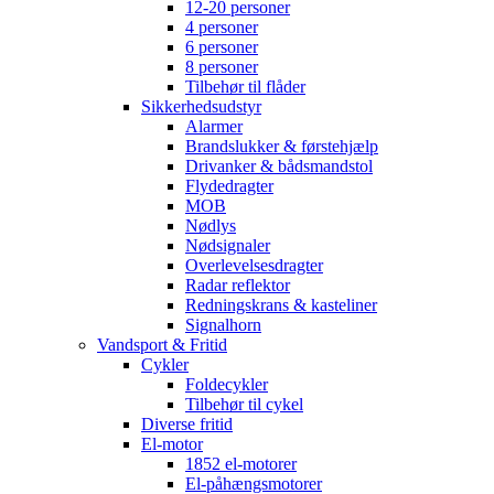
12-20 personer
4 personer
6 personer
8 personer
Tilbehør til flåder
Sikkerhedsudstyr
Alarmer
Brandslukker & førstehjælp
Drivanker & bådsmandstol
Flydedragter
MOB
Nødlys
Nødsignaler
Overlevelsesdragter
Radar reflektor
Redningskrans & kasteliner
Signalhorn
Vandsport & Fritid
Cykler
Foldecykler
Tilbehør til cykel
Diverse fritid
El-motor
1852 el-motorer
El-påhængsmotorer