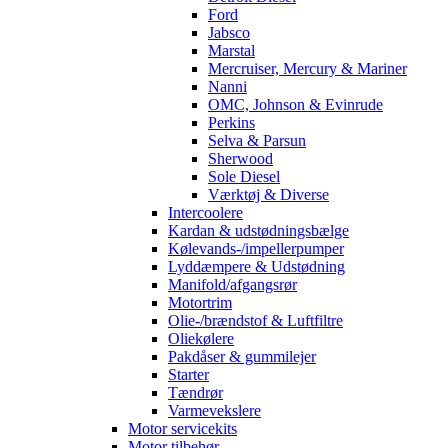
Ford
Jabsco
Marstal
Mercruiser, Mercury & Mariner
Nanni
OMC, Johnson & Evinrude
Perkins
Selva & Parsun
Sherwood
Sole Diesel
Værktøj & Diverse
Intercoolere
Kardan & udstødningsbælge
Kølevands-/impellerpumper
Lyddæmpere & Udstødning
Manifold/afgangsrør
Motortrim
Olie-/brændstof & Luftfiltre
Oliekølere
Pakdåser & gummilejer
Starter
Tændrør
Varmevekslere
Motor servicekits
Motor tilbehør