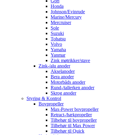
Gori
Honda
Johnson/Evinrude
Marine/Mercury
Mercruiser
Sole
Suzuki
Tohatsu
Volvo
Yamaha
Yanmar
Zink møtrikker/stave
Zink-/alu anoder
Akselanoder
Bera anoder
Motorbåds anoder
Rund-/tallerken anoder
Skrog anoder
Styring & Kontrol
Bovpropeller
Max-Power bovpropeller
Retract-/hækpropeller
Tilbehør til bovpropeller
Tilbehør til Max Power
Tilbehør til Quick