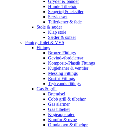
Gryder & pander
Hunde Tilbehør
Sengetøj & tekstiler
Servicesæt
Tallerkener & fade
Stole & sæder
Klap stole
Sæder & sofaer
Pantry, Toilet & VVS
Fittings
Bronze Fittings
Gevind-/fordelerrør
Komposit-/Plastik Fittings
Kuglehaner & ventiler
Messing Fittings
Rustfri Fittings
Trykvands fittings
Gas & grill
Brændsel
Cobb grill & tilbehør
Gas alarmer
Gas tilbehør
Kogeapparater
Komfur & ovne
Omnia ovn & tilbehør