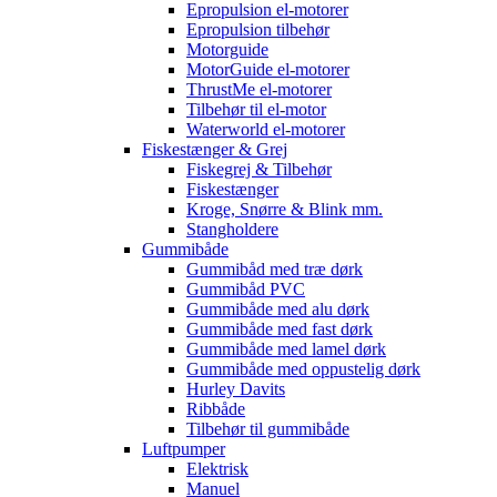
Epropulsion el-motorer
Epropulsion tilbehør
Motorguide
MotorGuide el-motorer
ThrustMe el-motorer
Tilbehør til el-motor
Waterworld el-motorer
Fiskestænger & Grej
Fiskegrej & Tilbehør
Fiskestænger
Kroge, Snørre & Blink mm.
Stangholdere
Gummibåde
Gummibåd med træ dørk
Gummibåd PVC
Gummibåde med alu dørk
Gummibåde med fast dørk
Gummibåde med lamel dørk
Gummibåde med oppustelig dørk
Hurley Davits
Ribbåde
Tilbehør til gummibåde
Luftpumper
Elektrisk
Manuel