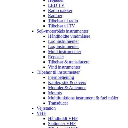
Højttaler
LED TV
Radio pakker
Radioer
Tilbehør til radio
Tilbehør til TV
Sejl-/motorbåds instrumenter
Håndholdte vindmålere
Lod instrumenter
Log instrumenter
Multi instrumenter
Repeater
Tilbehør & transducere
Vind instrumenter
Tilbehør til instrumenter
Fjernbetjening
Kabler, stik & covers
Moduler & Antenner
Mounts
Multifunktions instrument & fuel måler
Transducer
Vejrstation
VHF
Håndholdt VHF
Stationær VHF