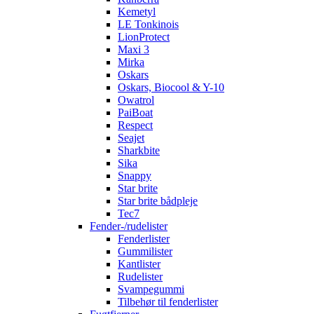
Kemetyl
LE Tonkinois
LionProtect
Maxi 3
Mirka
Oskars
Oskars, Biocool & Y-10
Owatrol
PaiBoat
Respect
Seajet
Sharkbite
Sika
Snappy
Star brite
Star brite bådpleje
Tec7
Fender-/rudelister
Fenderlister
Gummilister
Kantlister
Rudelister
Svampegummi
Tilbehør til fenderlister