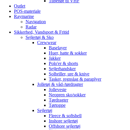
Tilbehør til VHF
Outlet
POS-materiale
Raymarine
Navigation
Radar
Sikkerhed, Vandsport & Fritid
Sejlertøj & Sko
Crewwear
Baselayer
Huer, hatte & sokker
Jakker
Polo'er & shorts
Sejlerhandsker
Solbriller, ure & knive
Tasker, regnslag & paraplyer
Jolletøj & våd-/tørdragter
Jolleveste
Neopren sko/sokker
Tørdragter
Tørtoppe
Sejlertøj
Fleece & softshell
Inshore sejlertøj
Offshore sejlertøj