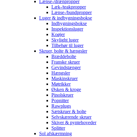
Lænse-/drænpropper
Læk-/teakpropper
Lænse-/bundpropper
Luger & indbygningsbokse
Indbygningsbokse
Inspektionsluger
Koøjer
Skylight luger
Tilbehør til luger
Skruer, bolte & hængsler
Bræddebolte
Franske skruer
Gevindstænger
Hængsler
Maskinskruer
Møtrikker
Øsken & kroge
Pinolskruer
Popnitter
Rawplugs
Sætskruer & bolte
Selvskærende skruer
Skiver & pyntehoveder
Splitter
Sol afskærmning