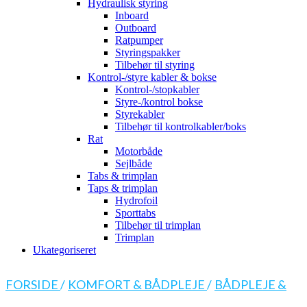
Hydraulisk styring
Inboard
Outboard
Ratpumper
Styringspakker
Tilbehør til styring
Kontrol-/styre kabler & bokse
Kontrol-/stopkabler
Styre-/kontrol bokse
Styrekabler
Tilbehør til kontrolkabler/boks
Rat
Motorbåde
Sejlbåde
Tabs & trimplan
Taps & trimplan
Hydrofoil
Sporttabs
Tilbehør til trimplan
Trimplan
Ukategoriseret
FORSIDE
/
KOMFORT & BÅDPLEJE
/
BÅDPLEJE &