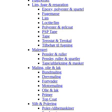
Fugtfjerner
Lim, fuge & reparation
Epoxy, polyester & spartel
Fugemasse
Lim
Loctite/lim
Polyester & gelcoat
PSP Tape
Tape
Terostat & Terokal
Tilbehør til fugning
Malergrej
Pensler & ruller
Pensler, ruller & spartler
Tape/afdækning & masker
Maling, olie & lak
Bundmaling
Drevmaling
Fortynder
Motormaling
Olie & lak
Primer
Top Coat
Slib & Polering
Poler-/slibemaskiner