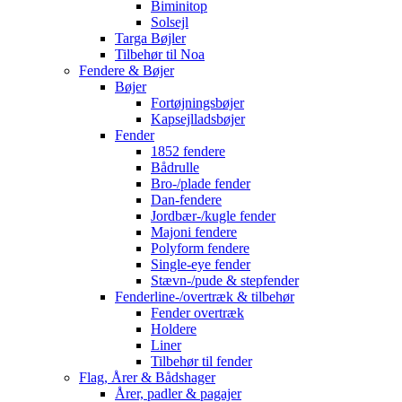
Biminitop
Solsejl
Targa Bøjler
Tilbehør til Noa
Fendere & Bøjer
Bøjer
Fortøjningsbøjer
Kapsejlladsbøjer
Fender
1852 fendere
Bådrulle
Bro-/plade fender
Dan-fendere
Jordbær-/kugle fender
Majoni fendere
Polyform fendere
Single-eye fender
Stævn-/pude & stepfender
Fenderline-/overtræk & tilbehør
Fender overtræk
Holdere
Liner
Tilbehør til fender
Flag, Årer & Bådshager
Årer, padler & pagajer