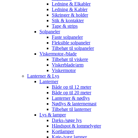
Ledning & Elkabler
Ledning & Kabler
Sikringer & holder
Stik & kontakter
Tape & strips
Solpaneler
Faste solpaneler
Fleksible solpaneler
Tilbehør til solpaneler
Viskermotor-/blade
Tilbehør til viskere
Viskerblade/arm
Viskermotor
Lanterner & Lys
Lanterner
Både op til 12 meter
Både op til 20 meter
Lanterner & nødlys
Nødlys & lanternemast
Tilbehør til lanterner
Lys & lamper
Dæks-/søge lys
Håndspot & lommelygter
Kortlamper
Køje-/væg lamper