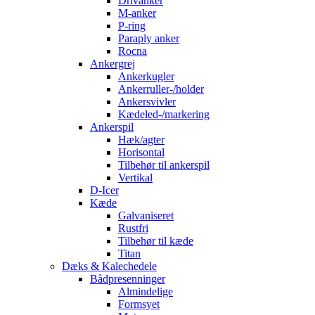
Drivanker
M-anker
P-ring
Paraply anker
Rocna
Ankergrej
Ankerkugler
Ankerruller-/holder
Ankersvivler
Kædeled-/markering
Ankerspil
Hæk/agter
Horisontal
Tilbehør til ankerspil
Vertikal
D-Icer
Kæde
Galvaniseret
Rustfri
Tilbehør til kæde
Titan
Dæks & Kalechedele
Bådpresenninger
Almindelige
Formsyet