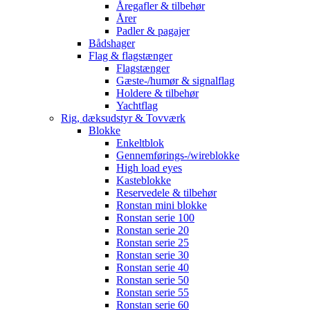
Åregafler & tilbehør
Årer
Padler & pagajer
Bådshager
Flag & flagstænger
Flagstænger
Gæste-/humør & signalflag
Holdere & tilbehør
Yachtflag
Rig, dæksudstyr & Tovværk
Blokke
Enkeltblok
Gennemførings-/wireblokke
High load eyes
Kasteblokke
Reservedele & tilbehør
Ronstan mini blokke
Ronstan serie 100
Ronstan serie 20
Ronstan serie 25
Ronstan serie 30
Ronstan serie 40
Ronstan serie 50
Ronstan serie 55
Ronstan serie 60