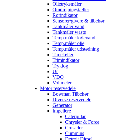
Olietryksmåler
Omdrejningstæller
Rorindikator
Sensorer/givere & tilbehør
Tankmåler vand
Tankmåler waste
Temp.måler kølevand
Temp.måler olie
Temp.måler udstødning
Timetæller
Trimindikator
Tryklog
Ur
VDO
Voltmeter
Motor reservedele
Bowman Tilbehør
Diverse reservedele
Generator
Impellere
Caterpillar
Chrysler & Force
Crusader
Cummins
Detroit Diesel