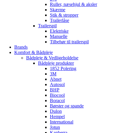
Ruller, næsehjul & aksler
Skærme
Stik & stropper
Trailerlåse
Trailerspil
Elektriske
Manuelle
Tilbehør til trailerspil
Brands
Komfort & Bådpleje
Bådpleje & Vedligeholdelse
Bådpleje produkter
1852 Polering
3M
Abnet
Autosol
BHP
Biocool
Boracol
Børster og spande
Dulon
Hempel
International
Jotun
Kanberra