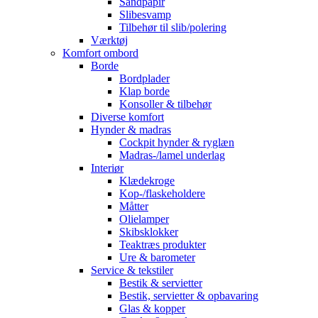
Sandpapir
Slibesvamp
Tilbehør til slib/polering
Værktøj
Komfort ombord
Borde
Bordplader
Klap borde
Konsoller & tilbehør
Diverse komfort
Hynder & madras
Cockpit hynder & ryglæn
Madras-/lamel underlag
Interiør
Klædekroge
Kop-/flaskeholdere
Måtter
Olielamper
Skibsklokker
Teaktræs produkter
Ure & barometer
Service & tekstiler
Bestik & servietter
Bestik, servietter & opbavaring
Glas & kopper