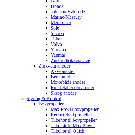
Gori
Honda
Johnson/Evinrude
Marine/Mercury
Mercruiser
Sole
Suzuki
Tohatsu
Volvo
Yamaha
Yanmar
Zink møtrikker/stave
Zink-/alu anoder
Akselanoder
Bera anoder
Motorbåds anoder
Rund-/tallerken anoder
Skrog anoder
Styring & Kontrol
Bovpropeller
Max-Power bovpropeller
Retract-/hækpropeller
Tilbehør til bovpropeller
Tilbehør til Max Power
Tilbehør til Quick