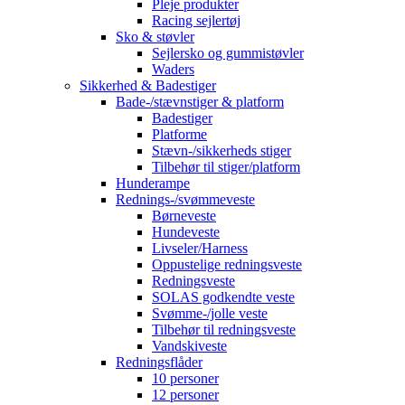
Pleje produkter
Racing sejlertøj
Sko & støvler
Sejlersko og gummistøvler
Waders
Sikkerhed & Badestiger
Bade-/stævnstiger & platform
Badestiger
Platforme
Stævn-/sikkerheds stiger
Tilbehør til stiger/platform
Hunderampe
Rednings-/svømmeveste
Børneveste
Hundeveste
Livseler/Harness
Oppustelige redningsveste
Redningsveste
SOLAS godkendte veste
Svømme-/jolle veste
Tilbehør til redningsveste
Vandskiveste
Redningsflåder
10 personer
12 personer