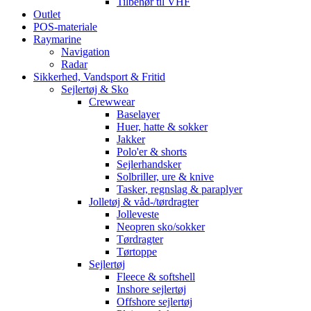
Tilbehør til VHF
Outlet
POS-materiale
Raymarine
Navigation
Radar
Sikkerhed, Vandsport & Fritid
Sejlertøj & Sko
Crewwear
Baselayer
Huer, hatte & sokker
Jakker
Polo'er & shorts
Sejlerhandsker
Solbriller, ure & knive
Tasker, regnslag & paraplyer
Jolletøj & våd-/tørdragter
Jolleveste
Neopren sko/sokker
Tørdragter
Tørtoppe
Sejlertøj
Fleece & softshell
Inshore sejlertøj
Offshore sejlertøj