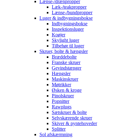
Lænse-/drænpropper
Læk-/teakpropper
Lænse-/bundpropper
Luger & indbygningsbokse
Indbygningsbokse
Inspektionsluger
Koøjer
Skylight luger
Tilbehør til luger
Skruer, bolte & hængsler
Bræddebolte
Franske skruer
Gevindstænger
Hængsler
Maskinskruer
Møtrikker
Øsken & kroge
Pinolskruer
Popnitter
Rawplugs
Sætskruer & bolte
Selvskærende skruer
Skiver & pyntehoveder
Splitter
Sol afskærmning