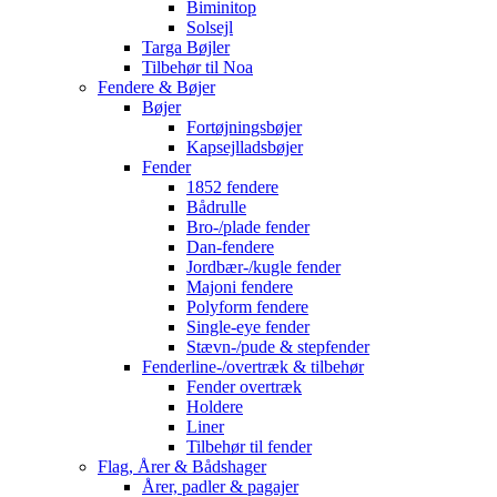
Biminitop
Solsejl
Targa Bøjler
Tilbehør til Noa
Fendere & Bøjer
Bøjer
Fortøjningsbøjer
Kapsejlladsbøjer
Fender
1852 fendere
Bådrulle
Bro-/plade fender
Dan-fendere
Jordbær-/kugle fender
Majoni fendere
Polyform fendere
Single-eye fender
Stævn-/pude & stepfender
Fenderline-/overtræk & tilbehør
Fender overtræk
Holdere
Liner
Tilbehør til fender
Flag, Årer & Bådshager
Årer, padler & pagajer