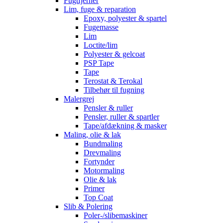
Fugtfjerner
Lim, fuge & reparation
Epoxy, polyester & spartel
Fugemasse
Lim
Loctite/lim
Polyester & gelcoat
PSP Tape
Tape
Terostat & Terokal
Tilbehør til fugning
Malergrej
Pensler & ruller
Pensler, ruller & spartler
Tape/afdækning & masker
Maling, olie & lak
Bundmaling
Drevmaling
Fortynder
Motormaling
Olie & lak
Primer
Top Coat
Slib & Polering
Poler-/slibemaskiner