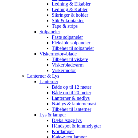
Ledning & Elkabler
Ledning & Kabler
Sikringer & holder
Stik & kontakter
Tape & strips
Solpaneler
Faste solpaneler
Fleksible solpaneler
Tilbehør til solpaneler
Viskermotor-/blade
Tilbehør til viskere
Viskerblade/arm
Viskermotor
Lanterner & Lys
Lanterner
Både op til 12 meter
Både op til 20 meter
Lanterner & nødlys
Nødlys & lanternemast
Tilbehør til lanterner
Lys & lamper
Dæks-/søge lys
Håndspot & lommelygter
Kortlamper
Køje-/væg lamper