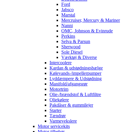
Ford
Jabsco
Marstal
Mercruiser, Mercury & Mariner
Nanni
OMC, Johnson & Evinrude
Perkins
Selva & Parsun
Sherwood
Sole Diesel
Værktøj & Diverse
Intercoolere
Kardan & udstødningsbælge
Kølevands-/impellerpumper
Lyddæmpere & Udstødning
Manifold/afgangsrør
Motortrim
Olie-/brændstof & Luftfiltre
Oliekølere
Pakdåser & gummilejer
Starter
Tændrør
Varmevekslere
Motor servicekits
Motor tilbehør