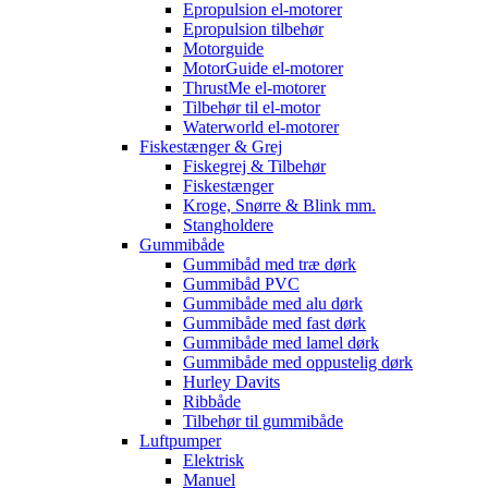
Epropulsion el-motorer
Epropulsion tilbehør
Motorguide
MotorGuide el-motorer
ThrustMe el-motorer
Tilbehør til el-motor
Waterworld el-motorer
Fiskestænger & Grej
Fiskegrej & Tilbehør
Fiskestænger
Kroge, Snørre & Blink mm.
Stangholdere
Gummibåde
Gummibåd med træ dørk
Gummibåd PVC
Gummibåde med alu dørk
Gummibåde med fast dørk
Gummibåde med lamel dørk
Gummibåde med oppustelig dørk
Hurley Davits
Ribbåde
Tilbehør til gummibåde
Luftpumper
Elektrisk
Manuel