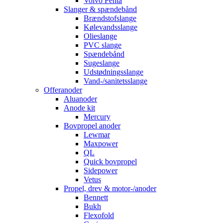
Volvo Penta
Slanger & spændebånd
Brændstofslange
Kølevandsslange
Olieslange
PVC slange
Spændebånd
Sugeslange
Udstødningsslange
Vand-/sanitetsslange
Offeranoder
Aluanoder
Anode kit
Mercury
Bovpropel anoder
Lewmar
Maxpower
QL
Quick bovpropel
Sidepower
Vetus
Propel, drev & motor-/anoder
Bennett
Bukh
Flexofold