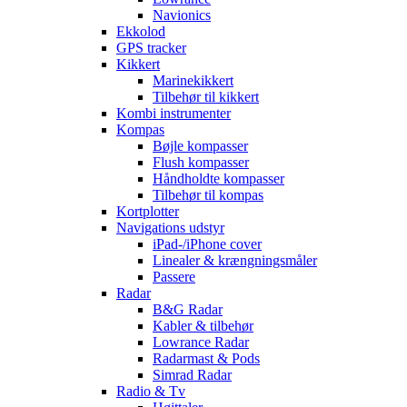
Navionics
Ekkolod
GPS tracker
Kikkert
Marinekikkert
Tilbehør til kikkert
Kombi instrumenter
Kompas
Bøjle kompasser
Flush kompasser
Håndholdte kompasser
Tilbehør til kompas
Kortplotter
Navigations udstyr
iPad-/iPhone cover
Linealer & krængningsmåler
Passere
Radar
B&G Radar
Kabler & tilbehør
Lowrance Radar
Radarmast & Pods
Simrad Radar
Radio & Tv