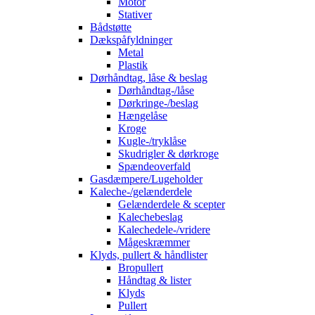
Motor
Stativer
Bådstøtte
Dækspåfyldninger
Metal
Plastik
Dørhåndtag, låse & beslag
Dørhåndtag-/låse
Dørkringe-/beslag
Hængelåse
Kroge
Kugle-/tryklåse
Skudrigler & dørkroge
Spændeoverfald
Gasdæmpere/Lugeholder
Kaleche-/gelænderdele
Gelænderdele & scepter
Kalechebeslag
Kalechedele-/vridere
Mågeskræmmer
Klyds, pullert & håndlister
Bropullert
Håndtag & lister
Klyds
Pullert