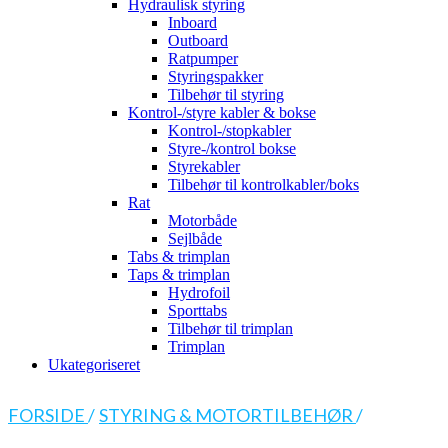
Hydraulisk styring
Inboard
Outboard
Ratpumper
Styringspakker
Tilbehør til styring
Kontrol-/styre kabler & bokse
Kontrol-/stopkabler
Styre-/kontrol bokse
Styrekabler
Tilbehør til kontrolkabler/boks
Rat
Motorbåde
Sejlbåde
Tabs & trimplan
Taps & trimplan
Hydrofoil
Sporttabs
Tilbehør til trimplan
Trimplan
Ukategoriseret
FORSIDE
/
STYRING & MOTORTILBEHØR
/