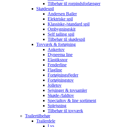
Tilbehør til rorpindsforlænger
Skødespil
Andersen Bailer
Elektriske spil
Klassiske-/standard spil
Ombygningskit
Self tailing spil
Tilbehør til skødespil
Tovværk & fortøjning
Ankertov
Dyneema line
Elastiksnor
Fenderline
Flagline
Fortøjningsfjeder
Fortøjningstov
Jolletov
Sejsinger & tovsamler
Skøde-/faldtov
Specialtov & line sortiment
Splejsning
Tilbehør til tovværk
Trailertilbehør
Trailerdele
Lys