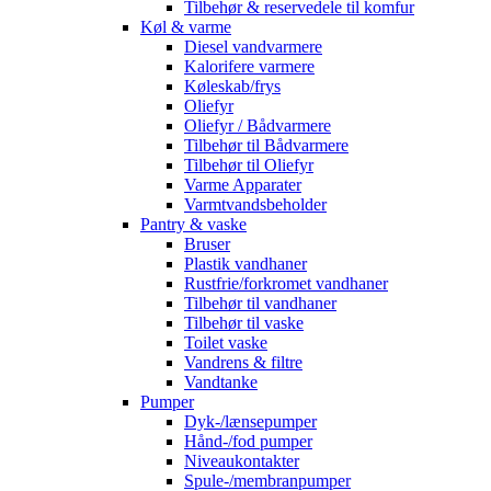
Tilbehør & reservedele til komfur
Køl & varme
Diesel vandvarmere
Kalorifere varmere
Køleskab/frys
Oliefyr
Oliefyr / Bådvarmere
Tilbehør til Bådvarmere
Tilbehør til Oliefyr
Varme Apparater
Varmtvandsbeholder
Pantry & vaske
Bruser
Plastik vandhaner
Rustfrie/forkromet vandhaner
Tilbehør til vandhaner
Tilbehør til vaske
Toilet vaske
Vandrens & filtre
Vandtanke
Pumper
Dyk-/lænsepumper
Hånd-/fod pumper
Niveaukontakter
Spule-/membranpumper