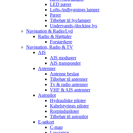
LED pærer
Lofts-/indbygnings lamper
Pærer
Tilbehør til lys/lamper
Undervands-/docking lys
Navigation & Radio/Lyd
Radio & Højttaler
Forstærkere
Navigation, Radio & TV
AIS
AIS modtager
AIS transponder
Antenner
Antenne beslag
Tilbehør til antenner
Tv & radio antenner
VHF & AIS antenner
Autopilot
Hydrauliske piloter
Kabelstyrings piloter
Rorpindspiloter
Tilbehør til autopilot
E-søkort
C-map
Lowrance