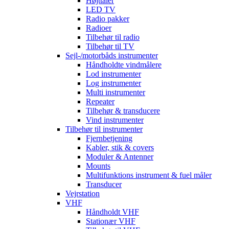
Højttaler
LED TV
Radio pakker
Radioer
Tilbehør til radio
Tilbehør til TV
Sejl-/motorbåds instrumenter
Håndholdte vindmålere
Lod instrumenter
Log instrumenter
Multi instrumenter
Repeater
Tilbehør & transducere
Vind instrumenter
Tilbehør til instrumenter
Fjernbetjening
Kabler, stik & covers
Moduler & Antenner
Mounts
Multifunktions instrument & fuel måler
Transducer
Vejrstation
VHF
Håndholdt VHF
Stationær VHF