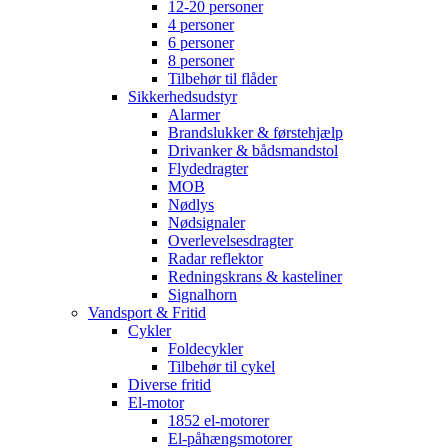
12-20 personer
4 personer
6 personer
8 personer
Tilbehør til flåder
Sikkerhedsudstyr
Alarmer
Brandslukker & førstehjælp
Drivanker & bådsmandstol
Flydedragter
MOB
Nødlys
Nødsignaler
Overlevelsesdragter
Radar reflektor
Redningskrans & kasteliner
Signalhorn
Vandsport & Fritid
Cykler
Foldecykler
Tilbehør til cykel
Diverse fritid
El-motor
1852 el-motorer
El-påhængsmotorer