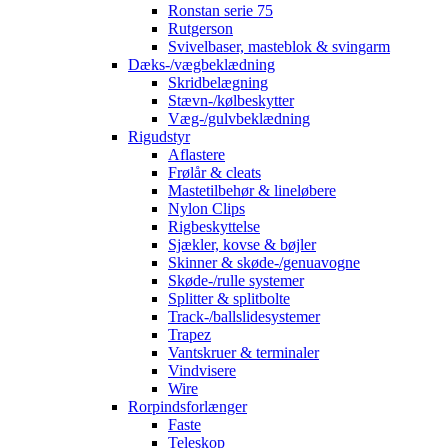
Ronstan serie 75
Rutgerson
Svivelbaser, masteblok & svingarm
Dæks-/vægbeklædning
Skridbelægning
Stævn-/kølbeskytter
Væg-/gulvbeklædning
Rigudstyr
Aflastere
Frølår & cleats
Mastetilbehør & lineløbere
Nylon Clips
Rigbeskyttelse
Sjækler, kovse & bøjler
Skinner & skøde-/genuavogne
Skøde-/rulle systemer
Splitter & splitbolte
Track-/ballslidesystemer
Trapez
Vantskruer & terminaler
Vindvisere
Wire
Rorpindsforlænger
Faste
Teleskop