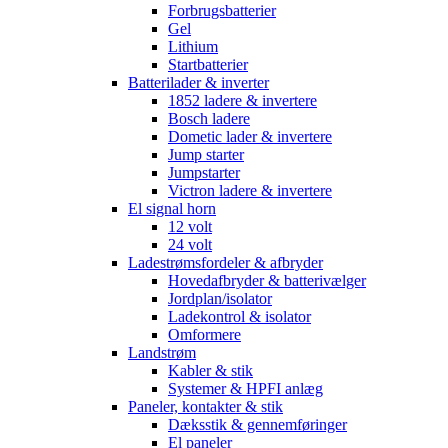
Forbrugsbatterier
Gel
Lithium
Startbatterier
Batterilader & inverter
1852 ladere & invertere
Bosch ladere
Dometic lader & invertere
Jump starter
Jumpstarter
Victron ladere & invertere
El signal horn
12 volt
24 volt
Ladestrømsfordeler & afbryder
Hovedafbryder & batterivælger
Jordplan/isolator
Ladekontrol & isolator
Omformere
Landstrøm
Kabler & stik
Systemer & HPFI anlæg
Paneler, kontakter & stik
Dæksstik & gennemføringer
El paneler