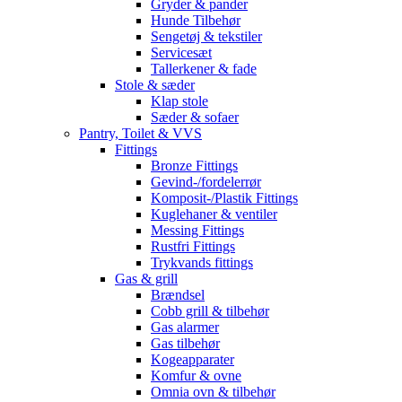
Gryder & pander
Hunde Tilbehør
Sengetøj & tekstiler
Servicesæt
Tallerkener & fade
Stole & sæder
Klap stole
Sæder & sofaer
Pantry, Toilet & VVS
Fittings
Bronze Fittings
Gevind-/fordelerrør
Komposit-/Plastik Fittings
Kuglehaner & ventiler
Messing Fittings
Rustfri Fittings
Trykvands fittings
Gas & grill
Brændsel
Cobb grill & tilbehør
Gas alarmer
Gas tilbehør
Kogeapparater
Komfur & ovne
Omnia ovn & tilbehør