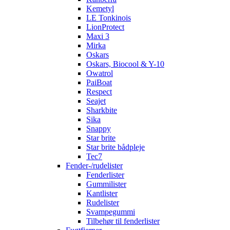
Kemetyl
LE Tonkinois
LionProtect
Maxi 3
Mirka
Oskars
Oskars, Biocool & Y-10
Owatrol
PaiBoat
Respect
Seajet
Sharkbite
Sika
Snappy
Star brite
Star brite bådpleje
Tec7
Fender-/rudelister
Fenderlister
Gummilister
Kantlister
Rudelister
Svampegummi
Tilbehør til fenderlister