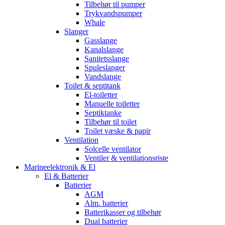
Tilbehør til pumper
Trykvandspumper
Whale
Slanger
Gasslange
Kanalslange
Sanitetsslange
Spuleslanger
Vandslange
Toilet & septitank
El-toiletter
Manuelle toiletter
Septiktanke
Tilbehør til toilet
Toilet væske & papir
Ventilation
Solcelle ventilator
Ventiler & ventilationsriste
Marineelektronik & El
El & Batterier
Batterier
AGM
Alm. batterier
Batterikasser og tilbehør
Dual batterier