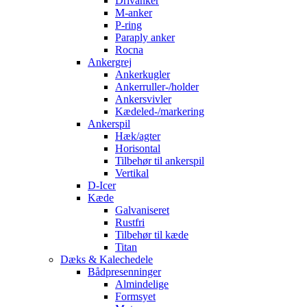
Drivanker
M-anker
P-ring
Paraply anker
Rocna
Ankergrej
Ankerkugler
Ankerruller-/holder
Ankersvivler
Kædeled-/markering
Ankerspil
Hæk/agter
Horisontal
Tilbehør til ankerspil
Vertikal
D-Icer
Kæde
Galvaniseret
Rustfri
Tilbehør til kæde
Titan
Dæks & Kalechedele
Bådpresenninger
Almindelige
Formsyet