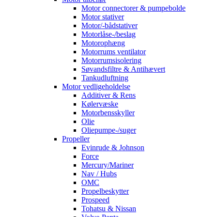
Motor connectorer & pumpebolde
Motor stativer
Motor/-bådstativer
Motorlåse-/beslag
Motorophæng
Motorrums ventilator
Motorrumsisolering
Søvandsfiltre & Antihævert
Tankudluftning
Motor vedligeholdelse
Additiver & Rens
Kølervæske
Motorbensskyller
Olie
Oliepumpe-/suger
Propeller
Evinrude & Johnson
Force
Mercury/Mariner
Nav / Hubs
OMC
Propelbeskytter
Prospeed
Tohatsu & Nissan