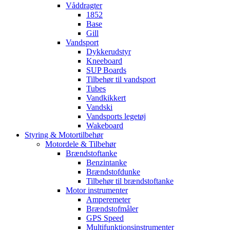
Våddragter
1852
Base
Gill
Vandsport
Dykkerudstyr
Kneeboard
SUP Boards
Tilbehør til vandsport
Tubes
Vandkikkert
Vandski
Vandsports legetøj
Wakeboard
Styring & Motortilbehør
Motordele & Tilbehør
Brændstoftanke
Benzintanke
Brændstofdunke
Tilbehør til brændstoftanke
Motor instrumenter
Amperemeter
Brændstofmåler
GPS Speed
Multifunktionsinstrumenter