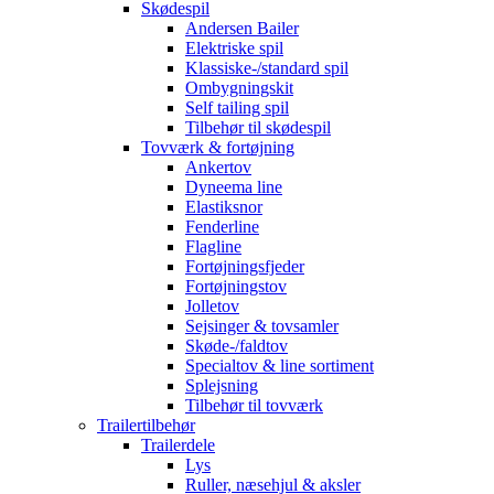
Skødespil
Andersen Bailer
Elektriske spil
Klassiske-/standard spil
Ombygningskit
Self tailing spil
Tilbehør til skødespil
Tovværk & fortøjning
Ankertov
Dyneema line
Elastiksnor
Fenderline
Flagline
Fortøjningsfjeder
Fortøjningstov
Jolletov
Sejsinger & tovsamler
Skøde-/faldtov
Specialtov & line sortiment
Splejsning
Tilbehør til tovværk
Trailertilbehør
Trailerdele
Lys
Ruller, næsehjul & aksler