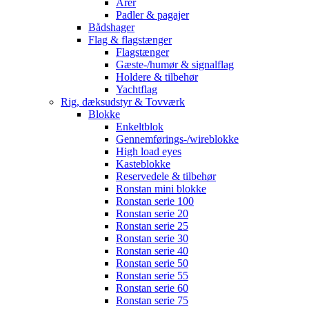
Årer
Padler & pagajer
Bådshager
Flag & flagstænger
Flagstænger
Gæste-/humør & signalflag
Holdere & tilbehør
Yachtflag
Rig, dæksudstyr & Tovværk
Blokke
Enkeltblok
Gennemførings-/wireblokke
High load eyes
Kasteblokke
Reservedele & tilbehør
Ronstan mini blokke
Ronstan serie 100
Ronstan serie 20
Ronstan serie 25
Ronstan serie 30
Ronstan serie 40
Ronstan serie 50
Ronstan serie 55
Ronstan serie 60
Ronstan serie 75