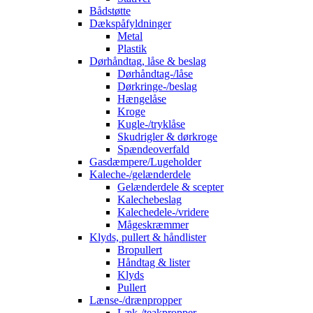
Bådstøtte
Dækspåfyldninger
Metal
Plastik
Dørhåndtag, låse & beslag
Dørhåndtag-/låse
Dørkringe-/beslag
Hængelåse
Kroge
Kugle-/tryklåse
Skudrigler & dørkroge
Spændeoverfald
Gasdæmpere/Lugeholder
Kaleche-/gelænderdele
Gelænderdele & scepter
Kalechebeslag
Kalechedele-/vridere
Mågeskræmmer
Klyds, pullert & håndlister
Bropullert
Håndtag & lister
Klyds
Pullert
Lænse-/drænpropper
Læk-/teakpropper