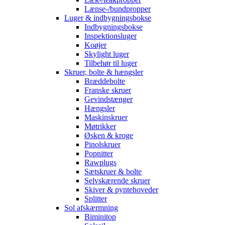
Lænse-/bundpropper
Luger & indbygningsbokse
Indbygningsbokse
Inspektionsluger
Koøjer
Skylight luger
Tilbehør til luger
Skruer, bolte & hængsler
Bræddebolte
Franske skruer
Gevindstænger
Hængsler
Maskinskruer
Møtrikker
Øsken & kroge
Pinolskruer
Popnitter
Rawplugs
Sætskruer & bolte
Selvskærende skruer
Skiver & pyntehoveder
Splitter
Sol afskærmning
Biminitop