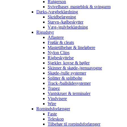
Rutgerson
Svivelbaser, masteblok & svingarm
Dæks-/vægbeklædning
Skridbelægning
Stævn-/kølbeskytter
Væg-/gulvbeklædning
Rigudstyr
Aflastere
Frølår & cleats
Mastetilbehør & lineløbere
Nylon Clips
Rigbeskyttelse
Sjækler, kovse & bøjler
Skinner & skøde-/genuavogne
Skøde-/rulle systemer
Splitter & splitbolte
Track-/ballslidesystemer
Trapez
Vantskruer & terminaler
Vindvisere
Wire
Rorpindsforlænger
Faste
Teleskop
Tilbehør til rorpindsforlænger