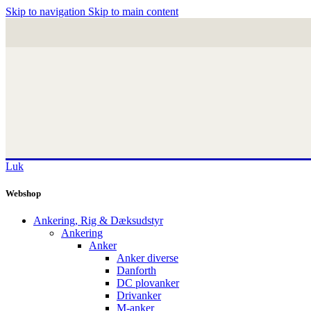
Skip to navigation
Skip to main content
Luk
Webshop
Ankering, Rig & Dæksudstyr
Ankering
Anker
Anker diverse
Danforth
DC plovanker
Drivanker
M-anker