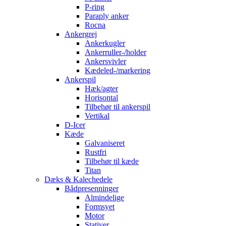
P-ring
Paraply anker
Rocna
Ankergrej
Ankerkugler
Ankerruller-/holder
Ankersvivler
Kædeled-/markering
Ankerspil
Hæk/agter
Horisontal
Tilbehør til ankerspil
Vertikal
D-Icer
Kæde
Galvaniseret
Rustfri
Tilbehør til kæde
Titan
Dæks & Kalechedele
Bådpresenninger
Almindelige
Formsyet
Motor
Stativer