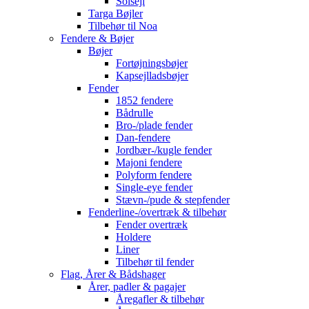
Solsejl
Targa Bøjler
Tilbehør til Noa
Fendere & Bøjer
Bøjer
Fortøjningsbøjer
Kapsejlladsbøjer
Fender
1852 fendere
Bådrulle
Bro-/plade fender
Dan-fendere
Jordbær-/kugle fender
Majoni fendere
Polyform fendere
Single-eye fender
Stævn-/pude & stepfender
Fenderline-/overtræk & tilbehør
Fender overtræk
Holdere
Liner
Tilbehør til fender
Flag, Årer & Bådshager
Årer, padler & pagajer
Åregafler & tilbehør