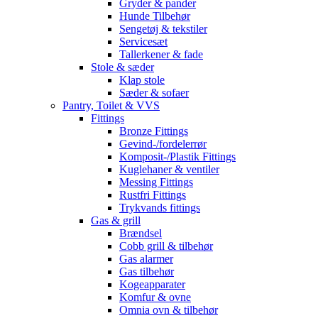
Gryder & pander
Hunde Tilbehør
Sengetøj & tekstiler
Servicesæt
Tallerkener & fade
Stole & sæder
Klap stole
Sæder & sofaer
Pantry, Toilet & VVS
Fittings
Bronze Fittings
Gevind-/fordelerrør
Komposit-/Plastik Fittings
Kuglehaner & ventiler
Messing Fittings
Rustfri Fittings
Trykvands fittings
Gas & grill
Brændsel
Cobb grill & tilbehør
Gas alarmer
Gas tilbehør
Kogeapparater
Komfur & ovne
Omnia ovn & tilbehør