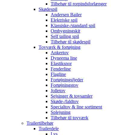
Tilbehør til rorpindsforlænger
Skødespil
Andersen Bailer
Elektriske spil
Klassiske-/standard spil
Ombygningskit
Self tailing spil
Tilbehør til skødespil
Tovværk & fortøjning
Ankertov
Dyneema line
Elastiksnor
Fenderline
Flagline
Fortøjningsfjeder
Fortøjningstov
Jolletov
Sejsinger & tovsamler
Skøde-/faldtov
Specialtov & line sortiment
Splejsning
Tilbehør til tovværk
Trailertilbehør
Trailerdele
Lys