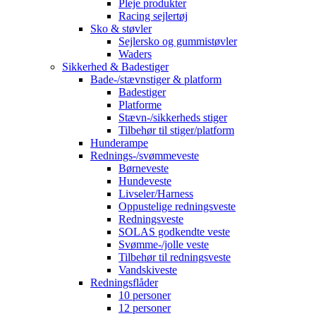
Pleje produkter
Racing sejlertøj
Sko & støvler
Sejlersko og gummistøvler
Waders
Sikkerhed & Badestiger
Bade-/stævnstiger & platform
Badestiger
Platforme
Stævn-/sikkerheds stiger
Tilbehør til stiger/platform
Hunderampe
Rednings-/svømmeveste
Børneveste
Hundeveste
Livseler/Harness
Oppustelige redningsveste
Redningsveste
SOLAS godkendte veste
Svømme-/jolle veste
Tilbehør til redningsveste
Vandskiveste
Redningsflåder
10 personer
12 personer