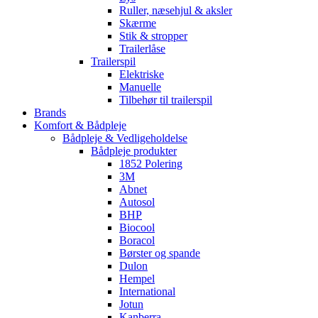
Ruller, næsehjul & aksler
Skærme
Stik & stropper
Trailerlåse
Trailerspil
Elektriske
Manuelle
Tilbehør til trailerspil
Brands
Komfort & Bådpleje
Bådpleje & Vedligeholdelse
Bådpleje produkter
1852 Polering
3M
Abnet
Autosol
BHP
Biocool
Boracol
Børster og spande
Dulon
Hempel
International
Jotun
Kanberra