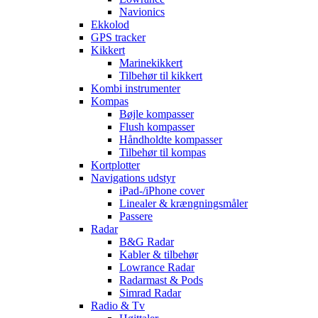
Navionics
Ekkolod
GPS tracker
Kikkert
Marinekikkert
Tilbehør til kikkert
Kombi instrumenter
Kompas
Bøjle kompasser
Flush kompasser
Håndholdte kompasser
Tilbehør til kompas
Kortplotter
Navigations udstyr
iPad-/iPhone cover
Linealer & krængningsmåler
Passere
Radar
B&G Radar
Kabler & tilbehør
Lowrance Radar
Radarmast & Pods
Simrad Radar
Radio & Tv