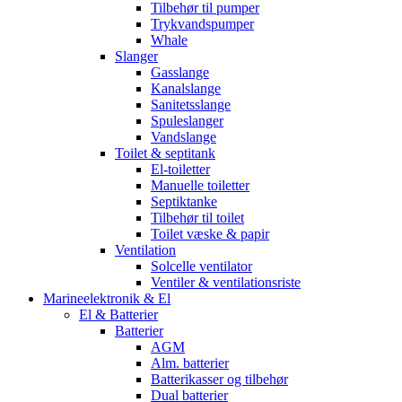
Tilbehør til pumper
Trykvandspumper
Whale
Slanger
Gasslange
Kanalslange
Sanitetsslange
Spuleslanger
Vandslange
Toilet & septitank
El-toiletter
Manuelle toiletter
Septiktanke
Tilbehør til toilet
Toilet væske & papir
Ventilation
Solcelle ventilator
Ventiler & ventilationsriste
Marineelektronik & El
El & Batterier
Batterier
AGM
Alm. batterier
Batterikasser og tilbehør
Dual batterier