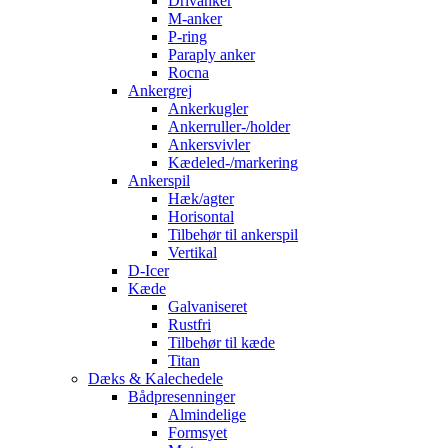
Drivanker
M-anker
P-ring
Paraply anker
Rocna
Ankergrej
Ankerkugler
Ankerruller-/holder
Ankersvivler
Kædeled-/markering
Ankerspil
Hæk/agter
Horisontal
Tilbehør til ankerspil
Vertikal
D-Icer
Kæde
Galvaniseret
Rustfri
Tilbehør til kæde
Titan
Dæks & Kalechedele
Bådpresenninger
Almindelige
Formsyet