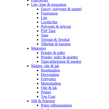
Fugtfjerner
Lim, fuge & reparation
Epoxy, polyester & spartel
Fugemasse
Lim
Loctite/lim
Polyester & gelcoat
PSP Tape
Tape
Terostat & Terokal
Tilbehør til fugning
Malergrej
Pensler & ruller
Pensler, ruller & spartler
Tape/afdækning & masker
Maling, olie & lak
Bundmaling
Drevmaling
Fortynder
Motormaling
Olie & lak
Primer
Top Coat
Slib & Polering
Poler-/slibemaskiner