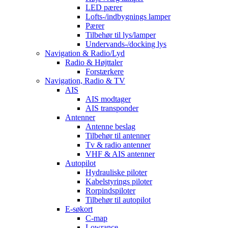
LED pærer
Lofts-/indbygnings lamper
Pærer
Tilbehør til lys/lamper
Undervands-/docking lys
Navigation & Radio/Lyd
Radio & Højttaler
Forstærkere
Navigation, Radio & TV
AIS
AIS modtager
AIS transponder
Antenner
Antenne beslag
Tilbehør til antenner
Tv & radio antenner
VHF & AIS antenner
Autopilot
Hydrauliske piloter
Kabelstyrings piloter
Rorpindspiloter
Tilbehør til autopilot
E-søkort
C-map
Lowrance