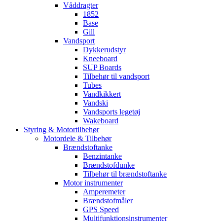
Våddragter
1852
Base
Gill
Vandsport
Dykkerudstyr
Kneeboard
SUP Boards
Tilbehør til vandsport
Tubes
Vandkikkert
Vandski
Vandsports legetøj
Wakeboard
Styring & Motortilbehør
Motordele & Tilbehør
Brændstoftanke
Benzintanke
Brændstofdunke
Tilbehør til brændstoftanke
Motor instrumenter
Amperemeter
Brændstofmåler
GPS Speed
Multifunktionsinstrumenter