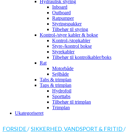
Hydraulisk styring
Inboard
Outboard
Ratpumper
Styringspakker
Tilbehør til styring
Kontrol-/styre kabler & bokse
Kontrol-/stopkabler
Styre-/kontrol bokse
Styrekabler
Tilbehør til kontrolkabler/boks
Rat
Motorbåde
Sejlbåde
Tabs & trimplan
Taps & trimplan
Hydrofoil
Sporttabs
Tilbehør til trimplan
Trimplan
Ukategoriseret
FORSIDE
/
SIKKERHED, VANDSPORT & FRITID
/