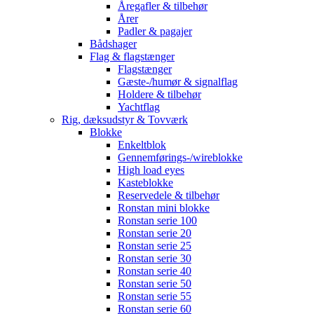
Åregafler & tilbehør
Årer
Padler & pagajer
Bådshager
Flag & flagstænger
Flagstænger
Gæste-/humør & signalflag
Holdere & tilbehør
Yachtflag
Rig, dæksudstyr & Tovværk
Blokke
Enkeltblok
Gennemførings-/wireblokke
High load eyes
Kasteblokke
Reservedele & tilbehør
Ronstan mini blokke
Ronstan serie 100
Ronstan serie 20
Ronstan serie 25
Ronstan serie 30
Ronstan serie 40
Ronstan serie 50
Ronstan serie 55
Ronstan serie 60