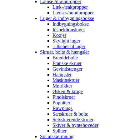
Lænse-/drænpropper
Læk-/teakpropper
Lænse-/bundpropper
Luger & indbygningsbokse
Indbygningsbokse
Inspektionsluger
Koøjer
Skylight luger
Tilbehør til luger
Skruer, bolte & hængsler
Bræddebolte
Franske skruer
Gevindstænger
Hængsler
Maskinskruer
Møtrikker
Øsken & kroge
Pinolskruer
Popnitter
Rawplugs
Sætskruer & bolte
Selvskærende skruer
Skiver & pyntehoveder
Splitter
Sol afskærmning