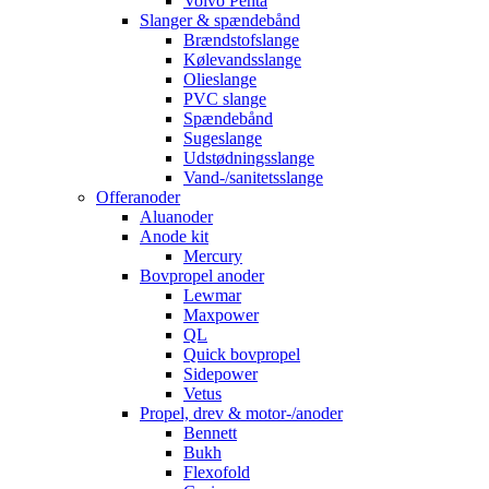
Volvo Penta
Slanger & spændebånd
Brændstofslange
Kølevandsslange
Olieslange
PVC slange
Spændebånd
Sugeslange
Udstødningsslange
Vand-/sanitetsslange
Offeranoder
Aluanoder
Anode kit
Mercury
Bovpropel anoder
Lewmar
Maxpower
QL
Quick bovpropel
Sidepower
Vetus
Propel, drev & motor-/anoder
Bennett
Bukh
Flexofold