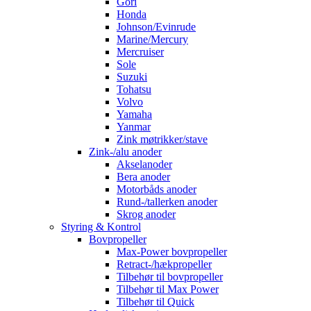
Gori
Honda
Johnson/Evinrude
Marine/Mercury
Mercruiser
Sole
Suzuki
Tohatsu
Volvo
Yamaha
Yanmar
Zink møtrikker/stave
Zink-/alu anoder
Akselanoder
Bera anoder
Motorbåds anoder
Rund-/tallerken anoder
Skrog anoder
Styring & Kontrol
Bovpropeller
Max-Power bovpropeller
Retract-/hækpropeller
Tilbehør til bovpropeller
Tilbehør til Max Power
Tilbehør til Quick