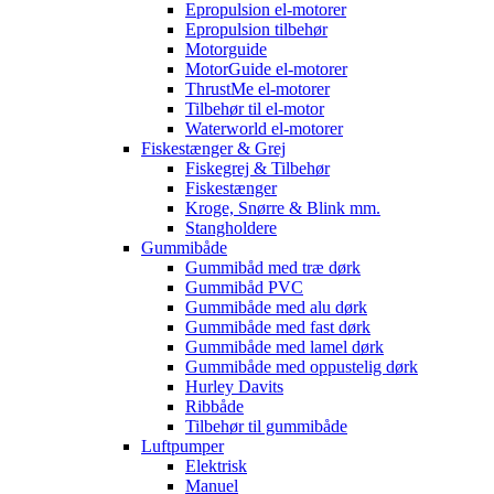
Epropulsion el-motorer
Epropulsion tilbehør
Motorguide
MotorGuide el-motorer
ThrustMe el-motorer
Tilbehør til el-motor
Waterworld el-motorer
Fiskestænger & Grej
Fiskegrej & Tilbehør
Fiskestænger
Kroge, Snørre & Blink mm.
Stangholdere
Gummibåde
Gummibåd med træ dørk
Gummibåd PVC
Gummibåde med alu dørk
Gummibåde med fast dørk
Gummibåde med lamel dørk
Gummibåde med oppustelig dørk
Hurley Davits
Ribbåde
Tilbehør til gummibåde
Luftpumper
Elektrisk
Manuel