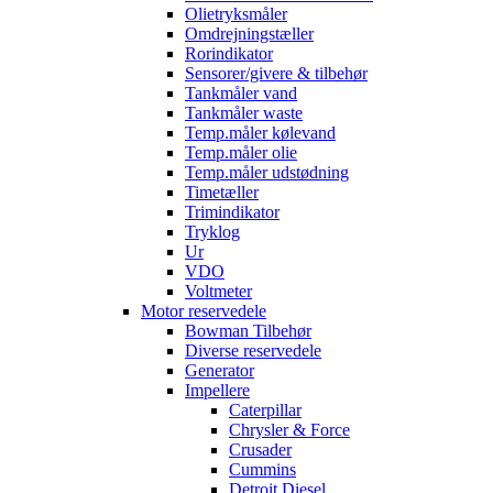
Olietryksmåler
Omdrejningstæller
Rorindikator
Sensorer/givere & tilbehør
Tankmåler vand
Tankmåler waste
Temp.måler kølevand
Temp.måler olie
Temp.måler udstødning
Timetæller
Trimindikator
Tryklog
Ur
VDO
Voltmeter
Motor reservedele
Bowman Tilbehør
Diverse reservedele
Generator
Impellere
Caterpillar
Chrysler & Force
Crusader
Cummins
Detroit Diesel