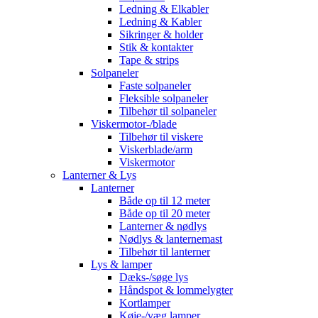
Ledning & Elkabler
Ledning & Kabler
Sikringer & holder
Stik & kontakter
Tape & strips
Solpaneler
Faste solpaneler
Fleksible solpaneler
Tilbehør til solpaneler
Viskermotor-/blade
Tilbehør til viskere
Viskerblade/arm
Viskermotor
Lanterner & Lys
Lanterner
Både op til 12 meter
Både op til 20 meter
Lanterner & nødlys
Nødlys & lanternemast
Tilbehør til lanterner
Lys & lamper
Dæks-/søge lys
Håndspot & lommelygter
Kortlamper
Køje-/væg lamper