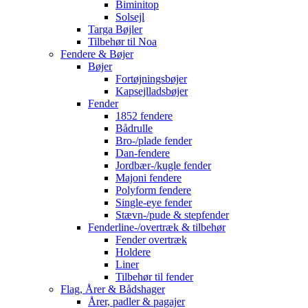
Biminitop
Solsejl
Targa Bøjler
Tilbehør til Noa
Fendere & Bøjer
Bøjer
Fortøjningsbøjer
Kapsejlladsbøjer
Fender
1852 fendere
Bådrulle
Bro-/plade fender
Dan-fendere
Jordbær-/kugle fender
Majoni fendere
Polyform fendere
Single-eye fender
Stævn-/pude & stepfender
Fenderline-/overtræk & tilbehør
Fender overtræk
Holdere
Liner
Tilbehør til fender
Flag, Årer & Bådshager
Årer, padler & pagajer