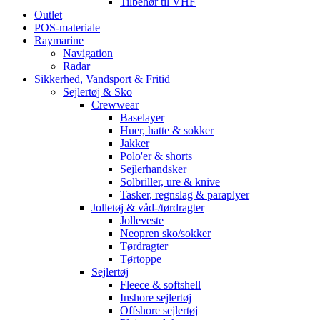
Tilbehør til VHF
Outlet
POS-materiale
Raymarine
Navigation
Radar
Sikkerhed, Vandsport & Fritid
Sejlertøj & Sko
Crewwear
Baselayer
Huer, hatte & sokker
Jakker
Polo'er & shorts
Sejlerhandsker
Solbriller, ure & knive
Tasker, regnslag & paraplyer
Jolletøj & våd-/tørdragter
Jolleveste
Neopren sko/sokker
Tørdragter
Tørtoppe
Sejlertøj
Fleece & softshell
Inshore sejlertøj
Offshore sejlertøj