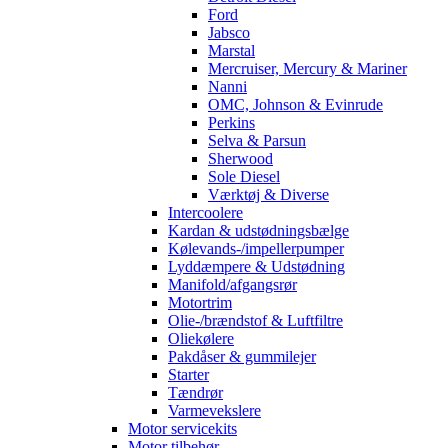
Ford
Jabsco
Marstal
Mercruiser, Mercury & Mariner
Nanni
OMC, Johnson & Evinrude
Perkins
Selva & Parsun
Sherwood
Sole Diesel
Værktøj & Diverse
Intercoolere
Kardan & udstødningsbælge
Kølevands-/impellerpumper
Lyddæmpere & Udstødning
Manifold/afgangsrør
Motortrim
Olie-/brændstof & Luftfiltre
Oliekølere
Pakdåser & gummilejer
Starter
Tændrør
Varmevekslere
Motor servicekits
Motor tilbehør