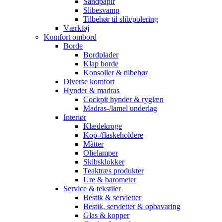
Sandpapir
Slibesvamp
Tilbehør til slib/polering
Værktøj
Komfort ombord
Borde
Bordplader
Klap borde
Konsoller & tilbehør
Diverse komfort
Hynder & madras
Cockpit hynder & ryglæn
Madras-/lamel underlag
Interiør
Klædekroge
Kop-/flaskeholdere
Måtter
Olielamper
Skibsklokker
Teaktræs produkter
Ure & barometer
Service & tekstiler
Bestik & servietter
Bestik, servietter & opbavaring
Glas & kopper