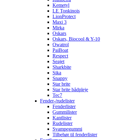
Kemetyl
LE Tonkinois
LionProtect
Maxi 3
Mirka
Oskars
Oskars, Biocool & Y-10
Owatrol
PaiBoat
Respect
Seajet
Sharkbite
Sika
Snappy
Star brite
Star brite bådpleje
Tec7
Fender-/rudelister
Fenderlister
Gummilister
Kantlister
Rudelister
Svampegummi
Tilbehør til fenderlister