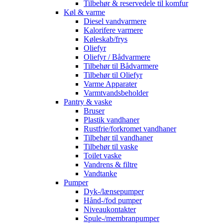
Tilbehør & reservedele til komfur
Køl & varme
Diesel vandvarmere
Kalorifere varmere
Køleskab/frys
Oliefyr
Oliefyr / Bådvarmere
Tilbehør til Bådvarmere
Tilbehør til Oliefyr
Varme Apparater
Varmtvandsbeholder
Pantry & vaske
Bruser
Plastik vandhaner
Rustfrie/forkromet vandhaner
Tilbehør til vandhaner
Tilbehør til vaske
Toilet vaske
Vandrens & filtre
Vandtanke
Pumper
Dyk-/lænsepumper
Hånd-/fod pumper
Niveaukontakter
Spule-/membranpumper