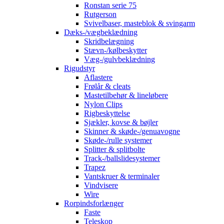
Ronstan serie 75
Rutgerson
Svivelbaser, masteblok & svingarm
Dæks-/vægbeklædning
Skridbelægning
Stævn-/kølbeskytter
Væg-/gulvbeklædning
Rigudstyr
Aflastere
Frølår & cleats
Mastetilbehør & lineløbere
Nylon Clips
Rigbeskyttelse
Sjækler, kovse & bøjler
Skinner & skøde-/genuavogne
Skøde-/rulle systemer
Splitter & splitbolte
Track-/ballslidesystemer
Trapez
Vantskruer & terminaler
Vindvisere
Wire
Rorpindsforlænger
Faste
Teleskop