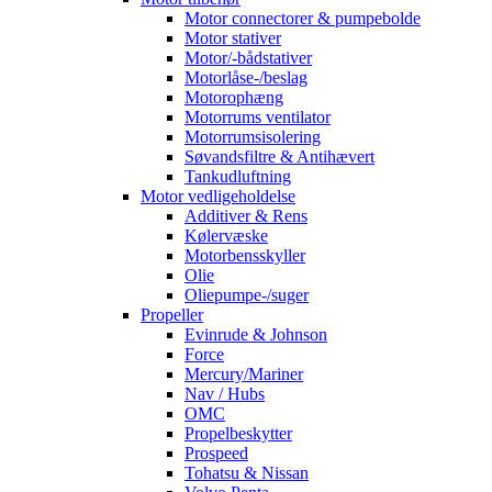
Motor connectorer & pumpebolde
Motor stativer
Motor/-bådstativer
Motorlåse-/beslag
Motorophæng
Motorrums ventilator
Motorrumsisolering
Søvandsfiltre & Antihævert
Tankudluftning
Motor vedligeholdelse
Additiver & Rens
Kølervæske
Motorbensskyller
Olie
Oliepumpe-/suger
Propeller
Evinrude & Johnson
Force
Mercury/Mariner
Nav / Hubs
OMC
Propelbeskytter
Prospeed
Tohatsu & Nissan