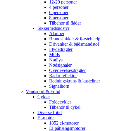
12-20 personer
4 personer
6 personer
8 personer
Tilbehør til flåder
Sikkerhedsudstyr
Alarmer
Brandslukker & førstehjælp
Drivanker & bådsmandstol
Flydedragter
MOB
Nødlys
Nødsignaler
Overlevelsesdragter
Radar reflektor
Redningskrans & kasteliner
Signalhorn
Vandsport & Fritid
Cykler
Foldecykler
Tilbehør til cykel
Diverse fritid
El-motor
1852 el-motorer
El-påhængsmotorer