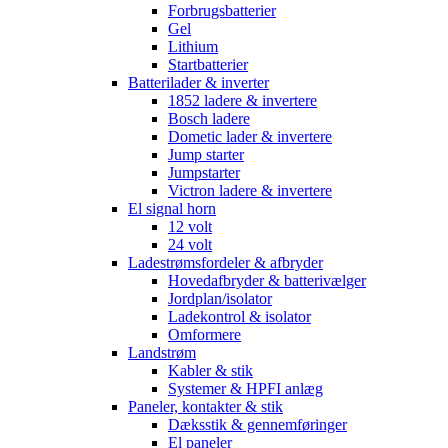
Forbrugsbatterier
Gel
Lithium
Startbatterier
Batterilader & inverter
1852 ladere & invertere
Bosch ladere
Dometic lader & invertere
Jump starter
Jumpstarter
Victron ladere & invertere
El signal horn
12 volt
24 volt
Ladestrømsfordeler & afbryder
Hovedafbryder & batterivælger
Jordplan/isolator
Ladekontrol & isolator
Omformere
Landstrøm
Kabler & stik
Systemer & HPFI anlæg
Paneler, kontakter & stik
Dæksstik & gennemføringer
El paneler