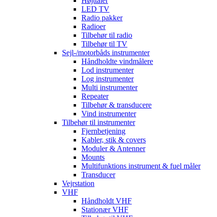
Højttaler
LED TV
Radio pakker
Radioer
Tilbehør til radio
Tilbehør til TV
Sejl-/motorbåds instrumenter
Håndholdte vindmålere
Lod instrumenter
Log instrumenter
Multi instrumenter
Repeater
Tilbehør & transducere
Vind instrumenter
Tilbehør til instrumenter
Fjernbetjening
Kabler, stik & covers
Moduler & Antenner
Mounts
Multifunktions instrument & fuel måler
Transducer
Vejrstation
VHF
Håndholdt VHF
Stationær VHF