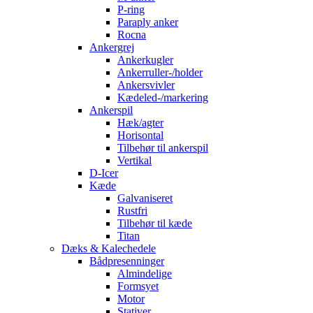
P-ring
Paraply anker
Rocna
Ankergrej
Ankerkugler
Ankerruller-/holder
Ankersvivler
Kædeled-/markering
Ankerspil
Hæk/agter
Horisontal
Tilbehør til ankerspil
Vertikal
D-Icer
Kæde
Galvaniseret
Rustfri
Tilbehør til kæde
Titan
Dæks & Kalechedele
Bådpresenninger
Almindelige
Formsyet
Motor
Stativer