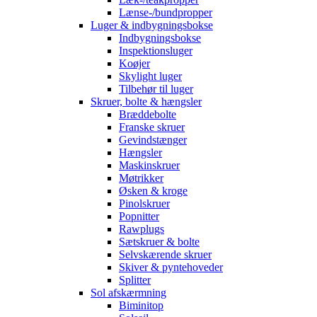
Lænse-/bundpropper
Luger & indbygningsbokse
Indbygningsbokse
Inspektionsluger
Koøjer
Skylight luger
Tilbehør til luger
Skruer, bolte & hængsler
Bræddebolte
Franske skruer
Gevindstænger
Hængsler
Maskinskruer
Møtrikker
Øsken & kroge
Pinolskruer
Popnitter
Rawplugs
Sætskruer & bolte
Selvskærende skruer
Skiver & pyntehoveder
Splitter
Sol afskærmning
Biminitop