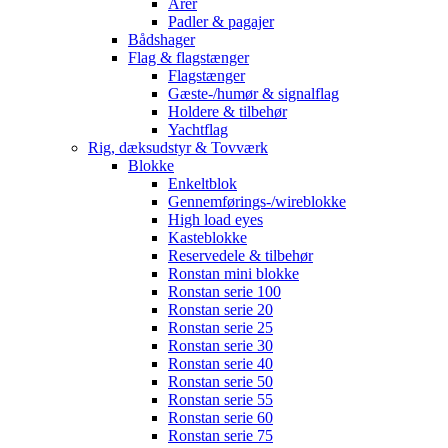
Årer
Padler & pagajer
Bådshager
Flag & flagstænger
Flagstænger
Gæste-/humør & signalflag
Holdere & tilbehør
Yachtflag
Rig, dæksudstyr & Tovværk
Blokke
Enkeltblok
Gennemførings-/wireblokke
High load eyes
Kasteblokke
Reservedele & tilbehør
Ronstan mini blokke
Ronstan serie 100
Ronstan serie 20
Ronstan serie 25
Ronstan serie 30
Ronstan serie 40
Ronstan serie 50
Ronstan serie 55
Ronstan serie 60
Ronstan serie 75