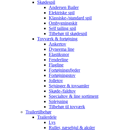
Skødespil
Andersen Bailer
Elektriske spil
Klassiske-/standard spil
Ombygningskit
Self tailing spil
Tilbehør til skødespil
Tovværk & fortøjning
Ankertov
Dyneema line
Elastiksnor
Fenderline
Flagline
Fortøjningsfjeder
Fortøjningstov
Jolletov
Sejsinger & tovsamler
Skøde-/faldtov
Specialtov & line sortiment
Splejsning
Tilbehør til tovværk
Trailertilbehør
Trailerdele
Lys
Ruller, næsehjul & aksler