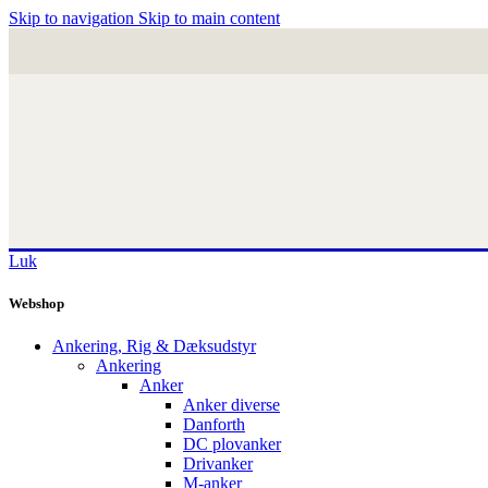
Skip to navigation
Skip to main content
Luk
Webshop
Ankering, Rig & Dæksudstyr
Ankering
Anker
Anker diverse
Danforth
DC plovanker
Drivanker
M-anker