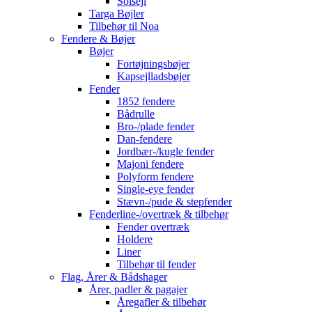
Solsejl
Targa Bøjler
Tilbehør til Noa
Fendere & Bøjer
Bøjer
Fortøjningsbøjer
Kapsejlladsbøjer
Fender
1852 fendere
Bådrulle
Bro-/plade fender
Dan-fendere
Jordbær-/kugle fender
Majoni fendere
Polyform fendere
Single-eye fender
Stævn-/pude & stepfender
Fenderline-/overtræk & tilbehør
Fender overtræk
Holdere
Liner
Tilbehør til fender
Flag, Årer & Bådshager
Årer, padler & pagajer
Åregafler & tilbehør