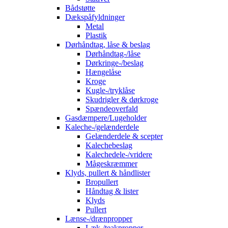
Bådstøtte
Dækspåfyldninger
Metal
Plastik
Dørhåndtag, låse & beslag
Dørhåndtag-/låse
Dørkringe-/beslag
Hængelåse
Kroge
Kugle-/tryklåse
Skudrigler & dørkroge
Spændeoverfald
Gasdæmpere/Lugeholder
Kaleche-/gelænderdele
Gelænderdele & scepter
Kalechebeslag
Kalechedele-/vridere
Mågeskræmmer
Klyds, pullert & håndlister
Bropullert
Håndtag & lister
Klyds
Pullert
Lænse-/drænpropper
Læk-/teakpropper