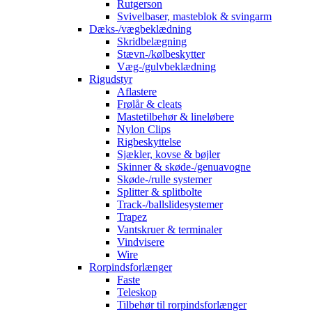
Rutgerson
Svivelbaser, masteblok & svingarm
Dæks-/vægbeklædning
Skridbelægning
Stævn-/kølbeskytter
Væg-/gulvbeklædning
Rigudstyr
Aflastere
Frølår & cleats
Mastetilbehør & lineløbere
Nylon Clips
Rigbeskyttelse
Sjækler, kovse & bøjler
Skinner & skøde-/genuavogne
Skøde-/rulle systemer
Splitter & splitbolte
Track-/ballslidesystemer
Trapez
Vantskruer & terminaler
Vindvisere
Wire
Rorpindsforlænger
Faste
Teleskop
Tilbehør til rorpindsforlænger