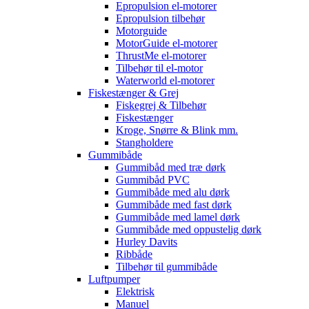
Epropulsion el-motorer
Epropulsion tilbehør
Motorguide
MotorGuide el-motorer
ThrustMe el-motorer
Tilbehør til el-motor
Waterworld el-motorer
Fiskestænger & Grej
Fiskegrej & Tilbehør
Fiskestænger
Kroge, Snørre & Blink mm.
Stangholdere
Gummibåde
Gummibåd med træ dørk
Gummibåd PVC
Gummibåde med alu dørk
Gummibåde med fast dørk
Gummibåde med lamel dørk
Gummibåde med oppustelig dørk
Hurley Davits
Ribbåde
Tilbehør til gummibåde
Luftpumper
Elektrisk
Manuel