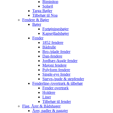
Biminitop
Solsejl
Targa Bøjler
Tilbehør til Noa
Fendere & Bøjer
Bøjer
Fortøjningsbøjer
Kapsejlladsbøjer
Fender
1852 fendere
Bådrulle
Bro-/plade fender
Dan-fendere
Jordbær-/kugle fender
Majoni fendere
Polyform fendere
Single-eye fender
Stævn-/pude & stepfender
Fenderline-/overtræk & tilbehør
Fender overtræk
Holdere
Liner
Tilbehør til fender
Flag, Årer & Bådshager
Årer, padler & pagajer