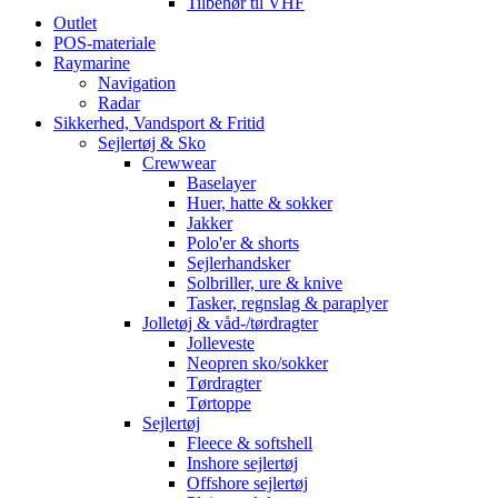
Tilbehør til VHF
Outlet
POS-materiale
Raymarine
Navigation
Radar
Sikkerhed, Vandsport & Fritid
Sejlertøj & Sko
Crewwear
Baselayer
Huer, hatte & sokker
Jakker
Polo'er & shorts
Sejlerhandsker
Solbriller, ure & knive
Tasker, regnslag & paraplyer
Jolletøj & våd-/tørdragter
Jolleveste
Neopren sko/sokker
Tørdragter
Tørtoppe
Sejlertøj
Fleece & softshell
Inshore sejlertøj
Offshore sejlertøj