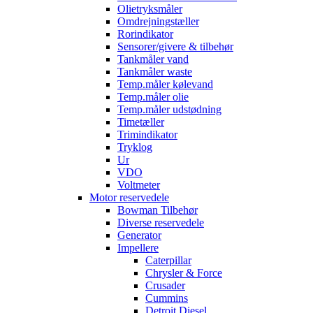
Olietryksmåler
Omdrejningstæller
Rorindikator
Sensorer/givere & tilbehør
Tankmåler vand
Tankmåler waste
Temp.måler kølevand
Temp.måler olie
Temp.måler udstødning
Timetæller
Trimindikator
Tryklog
Ur
VDO
Voltmeter
Motor reservedele
Bowman Tilbehør
Diverse reservedele
Generator
Impellere
Caterpillar
Chrysler & Force
Crusader
Cummins
Detroit Diesel