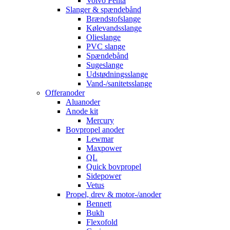
Volvo Penta
Slanger & spændebånd
Brændstofslange
Kølevandsslange
Olieslange
PVC slange
Spændebånd
Sugeslange
Udstødningsslange
Vand-/sanitetsslange
Offeranoder
Aluanoder
Anode kit
Mercury
Bovpropel anoder
Lewmar
Maxpower
QL
Quick bovpropel
Sidepower
Vetus
Propel, drev & motor-/anoder
Bennett
Bukh
Flexofold