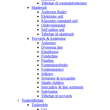
Tilbehør til rorpindsforlænger
Skødespil
Andersen Bailer
Elektriske spil
Klassiske-/standard spil
Ombygningskit
Self tailing spil
Tilbehør til skødespil
Tovværk & fortøjning
Ankertov
Dyneema line
Elastiksnor
Fenderline
Flagline
Fortøjningsfjeder
Fortøjningstov
Jolletov
Sejsinger & tovsamler
Skøde-/faldtov
Specialtov & line sortiment
Splejsning
Tilbehør til tovværk
Trailertilbehør
Trailerdele
Lys