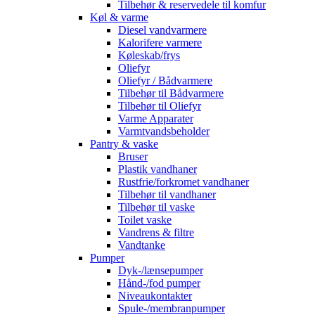
Tilbehør & reservedele til komfur
Køl & varme
Diesel vandvarmere
Kalorifere varmere
Køleskab/frys
Oliefyr
Oliefyr / Bådvarmere
Tilbehør til Bådvarmere
Tilbehør til Oliefyr
Varme Apparater
Varmtvandsbeholder
Pantry & vaske
Bruser
Plastik vandhaner
Rustfrie/forkromet vandhaner
Tilbehør til vandhaner
Tilbehør til vaske
Toilet vaske
Vandrens & filtre
Vandtanke
Pumper
Dyk-/lænsepumper
Hånd-/fod pumper
Niveaukontakter
Spule-/membranpumper