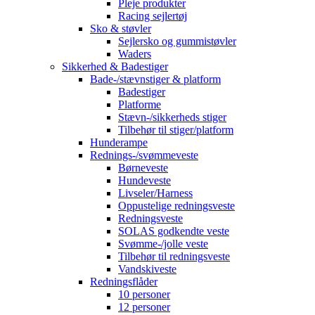
Pleje produkter
Racing sejlertøj
Sko & støvler
Sejlersko og gummistøvler
Waders
Sikkerhed & Badestiger
Bade-/stævnstiger & platform
Badestiger
Platforme
Stævn-/sikkerheds stiger
Tilbehør til stiger/platform
Hunderampe
Rednings-/svømmeveste
Børneveste
Hundeveste
Livseler/Harness
Oppustelige redningsveste
Redningsveste
SOLAS godkendte veste
Svømme-/jolle veste
Tilbehør til redningsveste
Vandskiveste
Redningsflåder
10 personer
12 personer