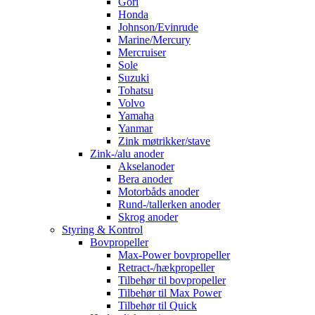
Gori
Honda
Johnson/Evinrude
Marine/Mercury
Mercruiser
Sole
Suzuki
Tohatsu
Volvo
Yamaha
Yanmar
Zink møtrikker/stave
Zink-/alu anoder
Akselanoder
Bera anoder
Motorbåds anoder
Rund-/tallerken anoder
Skrog anoder
Styring & Kontrol
Bovpropeller
Max-Power bovpropeller
Retract-/hækpropeller
Tilbehør til bovpropeller
Tilbehør til Max Power
Tilbehør til Quick