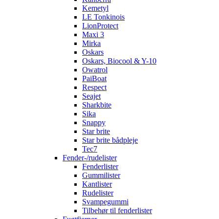
Kemetyl
LE Tonkinois
LionProtect
Maxi 3
Mirka
Oskars
Oskars, Biocool & Y-10
Owatrol
PaiBoat
Respect
Seajet
Sharkbite
Sika
Snappy
Star brite
Star brite bådpleje
Tec7
Fender-/rudelister
Fenderlister
Gummilister
Kantlister
Rudelister
Svampegummi
Tilbehør til fenderlister