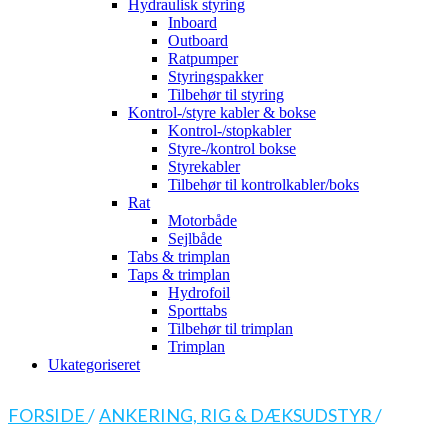
Hydraulisk styring
Inboard
Outboard
Ratpumper
Styringspakker
Tilbehør til styring
Kontrol-/styre kabler & bokse
Kontrol-/stopkabler
Styre-/kontrol bokse
Styrekabler
Tilbehør til kontrolkabler/boks
Rat
Motorbåde
Sejlbåde
Tabs & trimplan
Taps & trimplan
Hydrofoil
Sporttabs
Tilbehør til trimplan
Trimplan
Ukategoriseret
FORSIDE
/
ANKERING, RIG & DÆKSUDSTYR
/