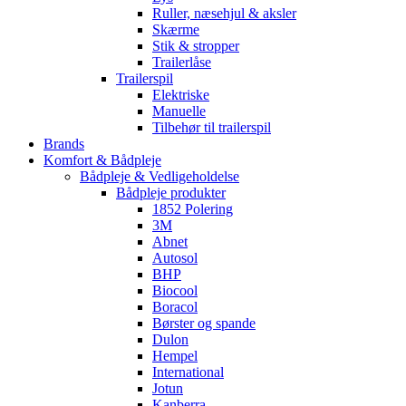
Ruller, næsehjul & aksler
Skærme
Stik & stropper
Trailerlåse
Trailerspil
Elektriske
Manuelle
Tilbehør til trailerspil
Brands
Komfort & Bådpleje
Bådpleje & Vedligeholdelse
Bådpleje produkter
1852 Polering
3M
Abnet
Autosol
BHP
Biocool
Boracol
Børster og spande
Dulon
Hempel
International
Jotun
Kanberra