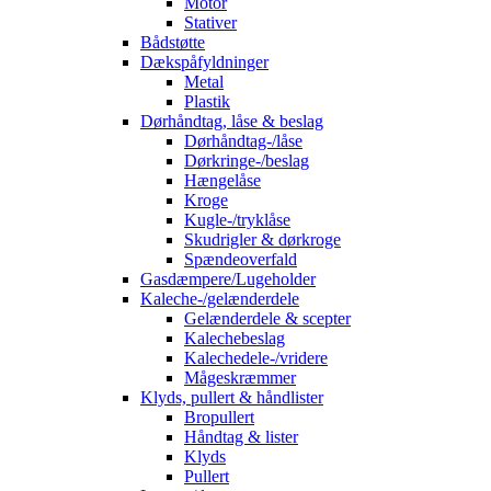
Motor
Stativer
Bådstøtte
Dækspåfyldninger
Metal
Plastik
Dørhåndtag, låse & beslag
Dørhåndtag-/låse
Dørkringe-/beslag
Hængelåse
Kroge
Kugle-/tryklåse
Skudrigler & dørkroge
Spændeoverfald
Gasdæmpere/Lugeholder
Kaleche-/gelænderdele
Gelænderdele & scepter
Kalechebeslag
Kalechedele-/vridere
Mågeskræmmer
Klyds, pullert & håndlister
Bropullert
Håndtag & lister
Klyds
Pullert