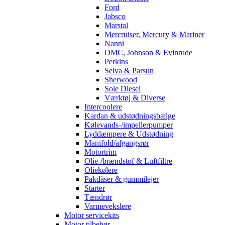
Ford
Jabsco
Marstal
Mercruiser, Mercury & Mariner
Nanni
OMC, Johnson & Evinrude
Perkins
Selva & Parsun
Sherwood
Sole Diesel
Værktøj & Diverse
Intercoolere
Kardan & udstødningsbælge
Kølevands-/impellerpumper
Lyddæmpere & Udstødning
Manifold/afgangsrør
Motortrim
Olie-/brændstof & Luftfiltre
Oliekølere
Pakdåser & gummilejer
Starter
Tændrør
Varmevekslere
Motor servicekits
Motor tilbehør