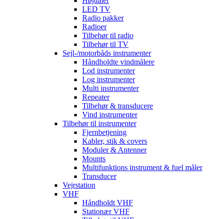
Højttaler
LED TV
Radio pakker
Radioer
Tilbehør til radio
Tilbehør til TV
Sejl-/motorbåds instrumenter
Håndholdte vindmålere
Lod instrumenter
Log instrumenter
Multi instrumenter
Repeater
Tilbehør & transducere
Vind instrumenter
Tilbehør til instrumenter
Fjernbetjening
Kabler, stik & covers
Moduler & Antenner
Mounts
Multifunktions instrument & fuel måler
Transducer
Vejrstation
VHF
Håndholdt VHF
Stationær VHF