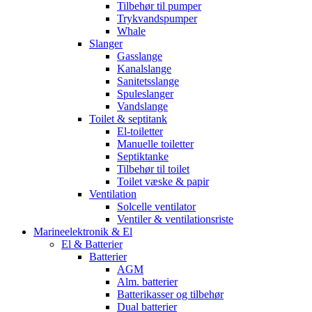
Tilbehør til pumper
Trykvandspumper
Whale
Slanger
Gasslange
Kanalslange
Sanitetsslange
Spuleslanger
Vandslange
Toilet & septitank
El-toiletter
Manuelle toiletter
Septiktanke
Tilbehør til toilet
Toilet væske & papir
Ventilation
Solcelle ventilator
Ventiler & ventilationsriste
Marineelektronik & El
El & Batterier
Batterier
AGM
Alm. batterier
Batterikasser og tilbehør
Dual batterier