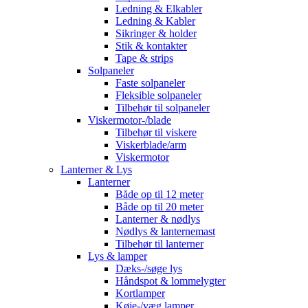
Ledning & Elkabler
Ledning & Kabler
Sikringer & holder
Stik & kontakter
Tape & strips
Solpaneler
Faste solpaneler
Fleksible solpaneler
Tilbehør til solpaneler
Viskermotor-/blade
Tilbehør til viskere
Viskerblade/arm
Viskermotor
Lanterner & Lys
Lanterner
Både op til 12 meter
Både op til 20 meter
Lanterner & nødlys
Nødlys & lanternemast
Tilbehør til lanterner
Lys & lamper
Dæks-/søge lys
Håndspot & lommelygter
Kortlamper
Køje-/væg lamper