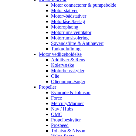
Motor connectorer & pumpebolde
Motor stativer
Motor/-bådstativer
Motorlåse-/beslag
Motorophæng
Motorrums ventilator
Motorrumsisolering
Søvandsfiltre & Antihævert
Tankudluftning
Motor vedligeholdelse
Additiver & Rens
Kølervæske
Motorbensskyller
Olie
Oliepumpe-/suger
Propeller
Evinrude & Johnson
Force
Mercury/Mariner
Nav / Hubs
OMC
Propelbeskytter
Prospeed
Tohatsu & Nissan