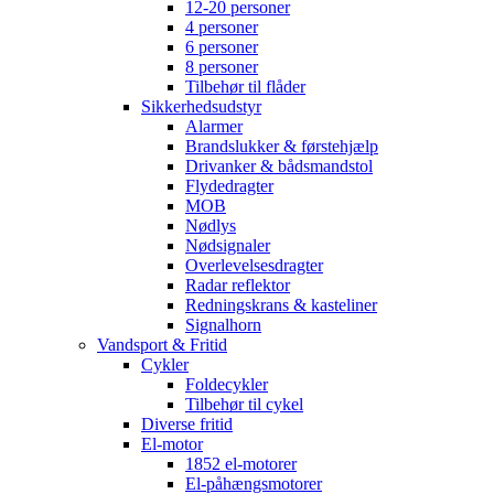
12-20 personer
4 personer
6 personer
8 personer
Tilbehør til flåder
Sikkerhedsudstyr
Alarmer
Brandslukker & førstehjælp
Drivanker & bådsmandstol
Flydedragter
MOB
Nødlys
Nødsignaler
Overlevelsesdragter
Radar reflektor
Redningskrans & kasteliner
Signalhorn
Vandsport & Fritid
Cykler
Foldecykler
Tilbehør til cykel
Diverse fritid
El-motor
1852 el-motorer
El-påhængsmotorer