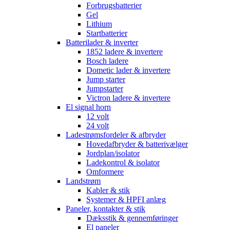
Forbrugsbatterier
Gel
Lithium
Startbatterier
Batterilader & inverter
1852 ladere & invertere
Bosch ladere
Dometic lader & invertere
Jump starter
Jumpstarter
Victron ladere & invertere
El signal horn
12 volt
24 volt
Ladestrømsfordeler & afbryder
Hovedafbryder & batterivælger
Jordplan/isolator
Ladekontrol & isolator
Omformere
Landstrøm
Kabler & stik
Systemer & HPFI anlæg
Paneler, kontakter & stik
Dæksstik & gennemføringer
El paneler