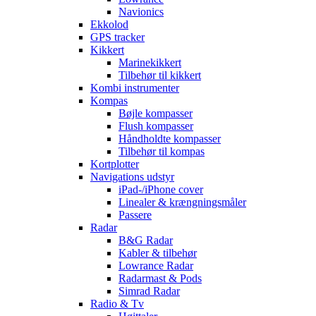
Navionics
Ekkolod
GPS tracker
Kikkert
Marinekikkert
Tilbehør til kikkert
Kombi instrumenter
Kompas
Bøjle kompasser
Flush kompasser
Håndholdte kompasser
Tilbehør til kompas
Kortplotter
Navigations udstyr
iPad-/iPhone cover
Linealer & krængningsmåler
Passere
Radar
B&G Radar
Kabler & tilbehør
Lowrance Radar
Radarmast & Pods
Simrad Radar
Radio & Tv