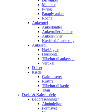
Drivanker
M-anker
P-ring
Paraply anker
Rocna
Ankergrej
Ankerkugler
Ankerruller-/holder
Ankersvivler
Kædeled-/markering
Ankerspil
Hæk/agter
Horisontal
Tilbehør til ankerspil
Vertikal
D-Icer
Kæde
Galvaniseret
Rustfri
Tilbehør til kæde
Titan
Dæks & Kalechedele
Bådpresenninger
Almindelige
Formsyet