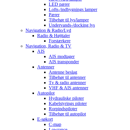
LED pærer
Lofts-/indbygnings lamper
Pærer
Tilbehør til lys/lamper
Undervands-/docking lys
Navigation & Radio/Lyd
Radio & Højttaler
Forstærkere
Navigation, Radio & TV
AIS
AIS modtager
AIS transponder
Antenner
Antenne beslag
Tilbehør til antenner
Tv & radio antenner
VHF & AIS antenner
Autopilot
Hydrauliske piloter
Kabelstyrings piloter
Rorpindspiloter
Tilbehør til autopilot
E-søkort
C-map
Lowrance