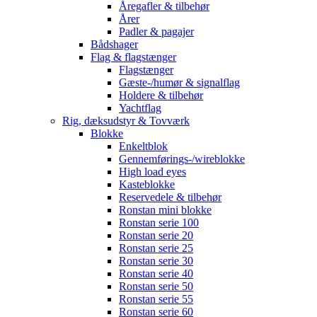
Åregafler & tilbehør
Årer
Padler & pagajer
Bådshager
Flag & flagstænger
Flagstænger
Gæste-/humør & signalflag
Holdere & tilbehør
Yachtflag
Rig, dæksudstyr & Tovværk
Blokke
Enkeltblok
Gennemførings-/wireblokke
High load eyes
Kasteblokke
Reservedele & tilbehør
Ronstan mini blokke
Ronstan serie 100
Ronstan serie 20
Ronstan serie 25
Ronstan serie 30
Ronstan serie 40
Ronstan serie 50
Ronstan serie 55
Ronstan serie 60