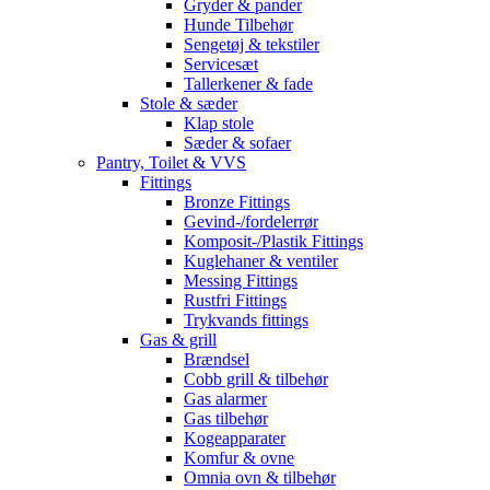
Gryder & pander
Hunde Tilbehør
Sengetøj & tekstiler
Servicesæt
Tallerkener & fade
Stole & sæder
Klap stole
Sæder & sofaer
Pantry, Toilet & VVS
Fittings
Bronze Fittings
Gevind-/fordelerrør
Komposit-/Plastik Fittings
Kuglehaner & ventiler
Messing Fittings
Rustfri Fittings
Trykvands fittings
Gas & grill
Brændsel
Cobb grill & tilbehør
Gas alarmer
Gas tilbehør
Kogeapparater
Komfur & ovne
Omnia ovn & tilbehør