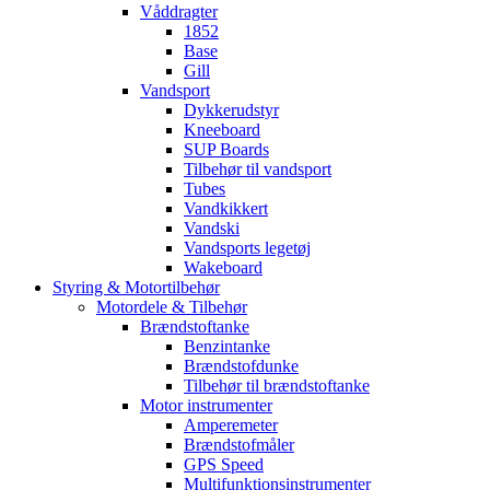
Våddragter
1852
Base
Gill
Vandsport
Dykkerudstyr
Kneeboard
SUP Boards
Tilbehør til vandsport
Tubes
Vandkikkert
Vandski
Vandsports legetøj
Wakeboard
Styring & Motortilbehør
Motordele & Tilbehør
Brændstoftanke
Benzintanke
Brændstofdunke
Tilbehør til brændstoftanke
Motor instrumenter
Amperemeter
Brændstofmåler
GPS Speed
Multifunktionsinstrumenter