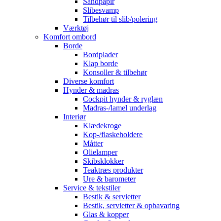
Sandpapir
Slibesvamp
Tilbehør til slib/polering
Værktøj
Komfort ombord
Borde
Bordplader
Klap borde
Konsoller & tilbehør
Diverse komfort
Hynder & madras
Cockpit hynder & ryglæn
Madras-/lamel underlag
Interiør
Klædekroge
Kop-/flaskeholdere
Måtter
Olielamper
Skibsklokker
Teaktræs produkter
Ure & barometer
Service & tekstiler
Bestik & servietter
Bestik, servietter & opbavaring
Glas & kopper