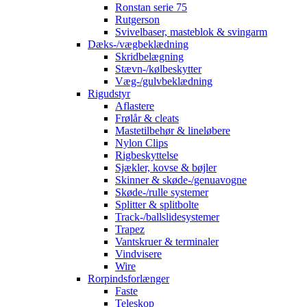
Ronstan serie 75
Rutgerson
Svivelbaser, masteblok & svingarm
Dæks-/vægbeklædning
Skridbelægning
Stævn-/kølbeskytter
Væg-/gulvbeklædning
Rigudstyr
Aflastere
Frølår & cleats
Mastetilbehør & lineløbere
Nylon Clips
Rigbeskyttelse
Sjækler, kovse & bøjler
Skinner & skøde-/genuavogne
Skøde-/rulle systemer
Splitter & splitbolte
Track-/ballslidesystemer
Trapez
Vantskruer & terminaler
Vindvisere
Wire
Rorpindsforlænger
Faste
Teleskop