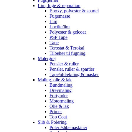
Fugtfjerner
Lim, fuge & reparation
Epoxy, polyester & spartel
Fugemasse
Lim
Loctite/lim
Polyester & gelcoat
PSP Tape
Tape
Terostat & Terokal
Tilbehør til fugning
Malergrej
Pensler & ruller
Pensler, ruller & spartler
Tape/afdækning & masker
Maling, olie & lak
Bundmaling
Drevmaling
Fortynder
Motormaling
Olie & lak
Primer
Top Coat
Slib & Polering
Poler-/slibemaskiner