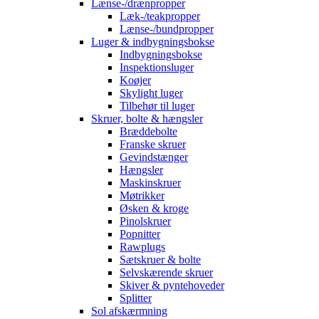
Lænse-/drænpropper
Læk-/teakpropper
Lænse-/bundpropper
Luger & indbygningsbokse
Indbygningsbokse
Inspektionsluger
Koøjer
Skylight luger
Tilbehør til luger
Skruer, bolte & hængsler
Bræddebolte
Franske skruer
Gevindstænger
Hængsler
Maskinskruer
Møtrikker
Øsken & kroge
Pinolskruer
Popnitter
Rawplugs
Sætskruer & bolte
Selvskærende skruer
Skiver & pyntehoveder
Splitter
Sol afskærmning