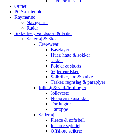
Tilbehør til VHF
Outlet
POS-materiale
Raymarine
Navigation
Radar
Sikkerhed, Vandsport & Fritid
Sejlertøj & Sko
Crewwear
Baselayer
Huer, hatte & sokker
Jakker
Polo'er & shorts
Sejlerhandsker
Solbriller, ure & knive
Tasker, regnslag & paraplyer
Jolletøj & våd-/tørdragter
Jolleveste
Neopren sko/sokker
Tørdragter
Tørtoppe
Sejlertøj
Fleece & softshell
Inshore sejlertøj
Offshore sejlertøj