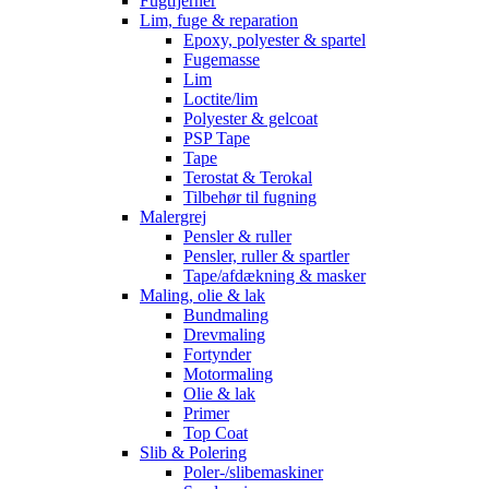
Fugtfjerner
Lim, fuge & reparation
Epoxy, polyester & spartel
Fugemasse
Lim
Loctite/lim
Polyester & gelcoat
PSP Tape
Tape
Terostat & Terokal
Tilbehør til fugning
Malergrej
Pensler & ruller
Pensler, ruller & spartler
Tape/afdækning & masker
Maling, olie & lak
Bundmaling
Drevmaling
Fortynder
Motormaling
Olie & lak
Primer
Top Coat
Slib & Polering
Poler-/slibemaskiner