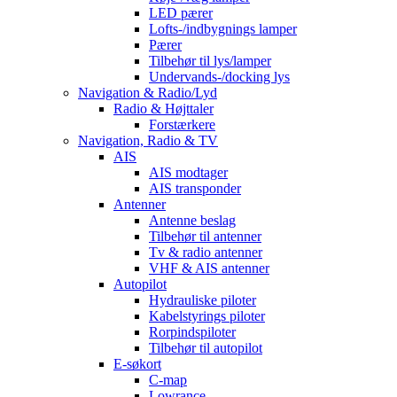
LED pærer
Lofts-/indbygnings lamper
Pærer
Tilbehør til lys/lamper
Undervands-/docking lys
Navigation & Radio/Lyd
Radio & Højttaler
Forstærkere
Navigation, Radio & TV
AIS
AIS modtager
AIS transponder
Antenner
Antenne beslag
Tilbehør til antenner
Tv & radio antenner
VHF & AIS antenner
Autopilot
Hydrauliske piloter
Kabelstyrings piloter
Rorpindspiloter
Tilbehør til autopilot
E-søkort
C-map
Lowrance