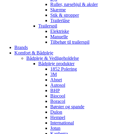
Ruller, næsehjul & aksler
Skærme
Stik & stropper
Trailerlåse
Trailerspil
Elektriske
Manuelle
Tilbehør til trailerspil
Brands
Komfort & Bådpleje
Bådpleje & Vedligeholdelse
Bådpleje produkter
1852 Polering
3M
Abnet
Autosol
BHP
Biocool
Boracol
Børster og spande
Dulon
Hempel
International
Jotun
Kanberra