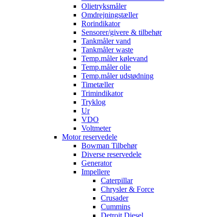
Olietryksmåler
Omdrejningstæller
Rorindikator
Sensorer/givere & tilbehør
Tankmåler vand
Tankmåler waste
Temp.måler kølevand
Temp.måler olie
Temp.måler udstødning
Timetæller
Trimindikator
Tryklog
Ur
VDO
Voltmeter
Motor reservedele
Bowman Tilbehør
Diverse reservedele
Generator
Impellere
Caterpillar
Chrysler & Force
Crusader
Cummins
Detroit Diesel