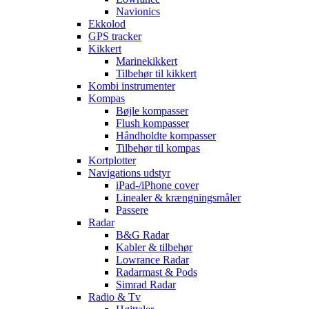
Navionics
Ekkolod
GPS tracker
Kikkert
Marinekikkert
Tilbehør til kikkert
Kombi instrumenter
Kompas
Bøjle kompasser
Flush kompasser
Håndholdte kompasser
Tilbehør til kompas
Kortplotter
Navigations udstyr
iPad-/iPhone cover
Linealer & krængningsmåler
Passere
Radar
B&G Radar
Kabler & tilbehør
Lowrance Radar
Radarmast & Pods
Simrad Radar
Radio & Tv