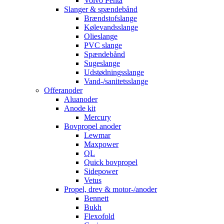
Volvo Penta
Slanger & spændebånd
Brændstofslange
Kølevandsslange
Olieslange
PVC slange
Spændebånd
Sugeslange
Udstødningsslange
Vand-/sanitetsslange
Offeranoder
Aluanoder
Anode kit
Mercury
Bovpropel anoder
Lewmar
Maxpower
QL
Quick bovpropel
Sidepower
Vetus
Propel, drev & motor-/anoder
Bennett
Bukh
Flexofold