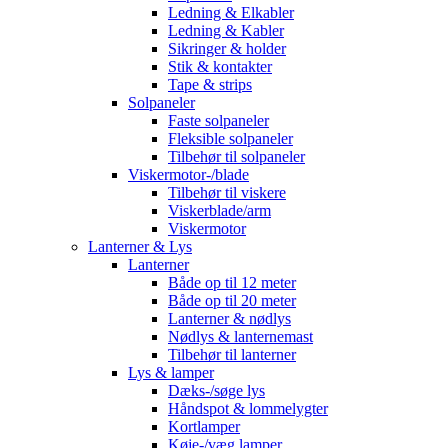
Ledning & Elkabler
Ledning & Kabler
Sikringer & holder
Stik & kontakter
Tape & strips
Solpaneler
Faste solpaneler
Fleksible solpaneler
Tilbehør til solpaneler
Viskermotor-/blade
Tilbehør til viskere
Viskerblade/arm
Viskermotor
Lanterner & Lys
Lanterner
Både op til 12 meter
Både op til 20 meter
Lanterner & nødlys
Nødlys & lanternemast
Tilbehør til lanterner
Lys & lamper
Dæks-/søge lys
Håndspot & lommelygter
Kortlamper
Køje-/væg lamper