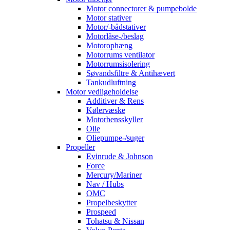
Motor connectorer & pumpebolde
Motor stativer
Motor/-bådstativer
Motorlåse-/beslag
Motorophæng
Motorrums ventilator
Motorrumsisolering
Søvandsfiltre & Antihævert
Tankudluftning
Motor vedligeholdelse
Additiver & Rens
Kølervæske
Motorbensskyller
Olie
Oliepumpe-/suger
Propeller
Evinrude & Johnson
Force
Mercury/Mariner
Nav / Hubs
OMC
Propelbeskytter
Prospeed
Tohatsu & Nissan