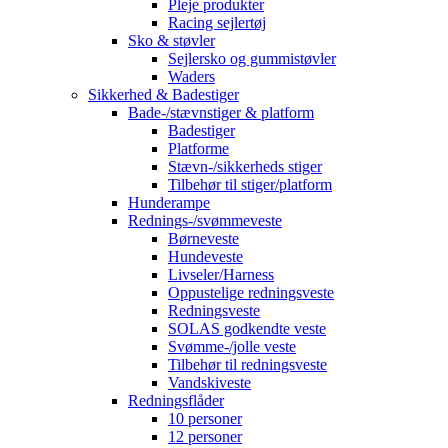
Pleje produkter
Racing sejlertøj
Sko & støvler
Sejlersko og gummistøvler
Waders
Sikkerhed & Badestiger
Bade-/stævnstiger & platform
Badestiger
Platforme
Stævn-/sikkerheds stiger
Tilbehør til stiger/platform
Hunderampe
Rednings-/svømmeveste
Børneveste
Hundeveste
Livseler/Harness
Oppustelige redningsveste
Redningsveste
SOLAS godkendte veste
Svømme-/jolle veste
Tilbehør til redningsveste
Vandskiveste
Redningsflåder
10 personer
12 personer