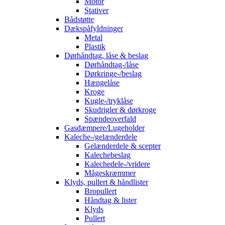
Motor
Stativer
Bådstøtte
Dækspåfyldninger
Metal
Plastik
Dørhåndtag, låse & beslag
Dørhåndtag-/låse
Dørkringe-/beslag
Hængelåse
Kroge
Kugle-/tryklåse
Skudrigler & dørkroge
Spændeoverfald
Gasdæmpere/Lugeholder
Kaleche-/gelænderdele
Gelænderdele & scepter
Kalechebeslag
Kalechedele-/vridere
Mågeskræmmer
Klyds, pullert & håndlister
Bropullert
Håndtag & lister
Klyds
Pullert