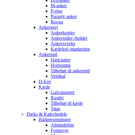
Drivanker
M-anker
P-ring
Paraply anker
Rocna
Ankergrej
Ankerkugler
Ankerruller-/holder
Ankersvivler
Kædeled-/markering
Ankerspil
Hæk/agter
Horisontal
Tilbehør til ankerspil
Vertikal
D-Icer
Kæde
Galvaniseret
Rustfri
Tilbehør til kæde
Titan
Dæks & Kalechedele
Bådpresenninger
Almindelige
Formsyet