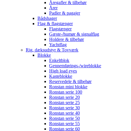
Åregafler & tilbehør
Årer
Padler & pagajer
Bådshager
Flag & flagstænger
Flagstænger
Gæste-/humør & signalflag
Holdere & tilbehør
Yachtflag
Rig, dæksudstyr & Tovværk
Blokke
Enkeltblok
Gennemførings-/wireblokke
High load eyes
Kasteblokke
Reservedele & tilbehør
Ronstan mini blokke
Ronstan serie 100
Ronstan serie 20
Ronstan serie 25
Ronstan serie 30
Ronstan serie 40
Ronstan serie 50
Ronstan serie 55
Ronstan serie 60