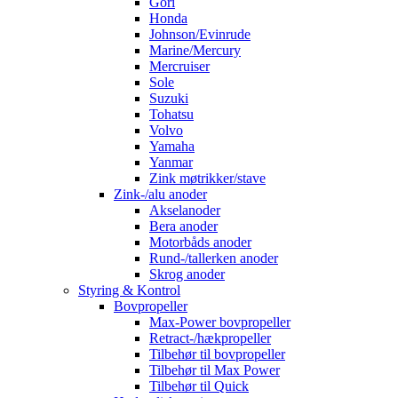
Gori
Honda
Johnson/Evinrude
Marine/Mercury
Mercruiser
Sole
Suzuki
Tohatsu
Volvo
Yamaha
Yanmar
Zink møtrikker/stave
Zink-/alu anoder
Akselanoder
Bera anoder
Motorbåds anoder
Rund-/tallerken anoder
Skrog anoder
Styring & Kontrol
Bovpropeller
Max-Power bovpropeller
Retract-/hækpropeller
Tilbehør til bovpropeller
Tilbehør til Max Power
Tilbehør til Quick