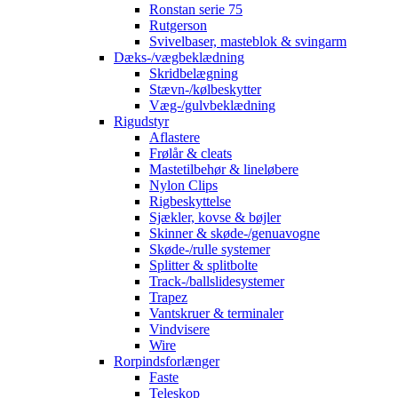
Ronstan serie 75
Rutgerson
Svivelbaser, masteblok & svingarm
Dæks-/vægbeklædning
Skridbelægning
Stævn-/kølbeskytter
Væg-/gulvbeklædning
Rigudstyr
Aflastere
Frølår & cleats
Mastetilbehør & lineløbere
Nylon Clips
Rigbeskyttelse
Sjækler, kovse & bøjler
Skinner & skøde-/genuavogne
Skøde-/rulle systemer
Splitter & splitbolte
Track-/ballslidesystemer
Trapez
Vantskruer & terminaler
Vindvisere
Wire
Rorpindsforlænger
Faste
Teleskop