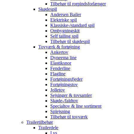
Tilbehør til rorpindsforlænger
Skødespil
Andersen Bailer
Elektriske spil
Klassiske-/standard spil
Ombygningskit
Self tailing spil
Tilbehør til skødespil
Tovværk & fortøjning
Ankertov
Dyneema line
Elastiksnor
Fenderline
Flagline
Fortøjningsfjeder
Fortøjningstov
Jolletov
Sejsinger & tovsamler
Skøde-/faldtov
Specialtov & line sortiment
Splejsning
Tilbehør til tovværk
Trailertilbehør
Trailerdele
Lys