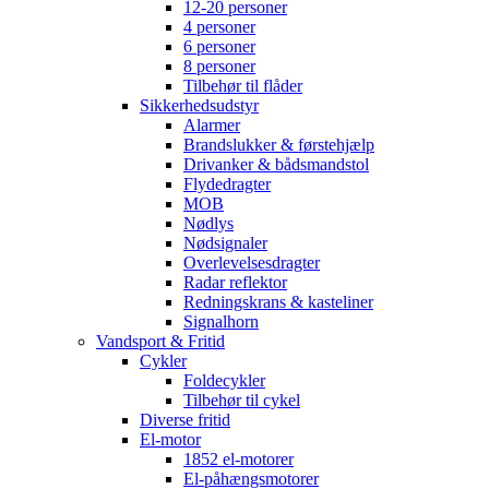
12-20 personer
4 personer
6 personer
8 personer
Tilbehør til flåder
Sikkerhedsudstyr
Alarmer
Brandslukker & førstehjælp
Drivanker & bådsmandstol
Flydedragter
MOB
Nødlys
Nødsignaler
Overlevelsesdragter
Radar reflektor
Redningskrans & kasteliner
Signalhorn
Vandsport & Fritid
Cykler
Foldecykler
Tilbehør til cykel
Diverse fritid
El-motor
1852 el-motorer
El-påhængsmotorer