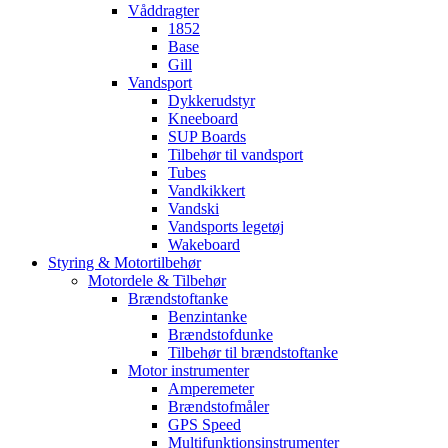
Våddragter
1852
Base
Gill
Vandsport
Dykkerudstyr
Kneeboard
SUP Boards
Tilbehør til vandsport
Tubes
Vandkikkert
Vandski
Vandsports legetøj
Wakeboard
Styring & Motortilbehør
Motordele & Tilbehør
Brændstoftanke
Benzintanke
Brændstofdunke
Tilbehør til brændstoftanke
Motor instrumenter
Amperemeter
Brændstofmåler
GPS Speed
Multifunktionsinstrumenter