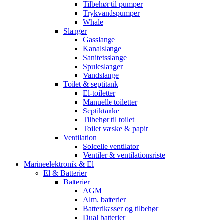
Tilbehør til pumper
Trykvandspumper
Whale
Slanger
Gasslange
Kanalslange
Sanitetsslange
Spuleslanger
Vandslange
Toilet & septitank
El-toiletter
Manuelle toiletter
Septiktanke
Tilbehør til toilet
Toilet væske & papir
Ventilation
Solcelle ventilator
Ventiler & ventilationsriste
Marineelektronik & El
El & Batterier
Batterier
AGM
Alm. batterier
Batterikasser og tilbehør
Dual batterier