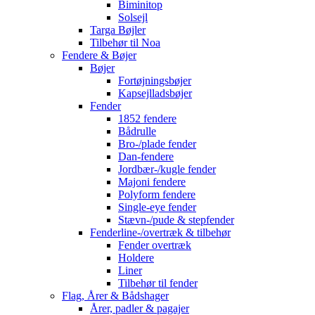
Biminitop
Solsejl
Targa Bøjler
Tilbehør til Noa
Fendere & Bøjer
Bøjer
Fortøjningsbøjer
Kapsejlladsbøjer
Fender
1852 fendere
Bådrulle
Bro-/plade fender
Dan-fendere
Jordbær-/kugle fender
Majoni fendere
Polyform fendere
Single-eye fender
Stævn-/pude & stepfender
Fenderline-/overtræk & tilbehør
Fender overtræk
Holdere
Liner
Tilbehør til fender
Flag, Årer & Bådshager
Årer, padler & pagajer