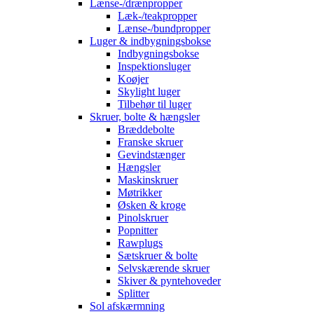
Lænse-/drænpropper
Læk-/teakpropper
Lænse-/bundpropper
Luger & indbygningsbokse
Indbygningsbokse
Inspektionsluger
Koøjer
Skylight luger
Tilbehør til luger
Skruer, bolte & hængsler
Bræddebolte
Franske skruer
Gevindstænger
Hængsler
Maskinskruer
Møtrikker
Øsken & kroge
Pinolskruer
Popnitter
Rawplugs
Sætskruer & bolte
Selvskærende skruer
Skiver & pyntehoveder
Splitter
Sol afskærmning