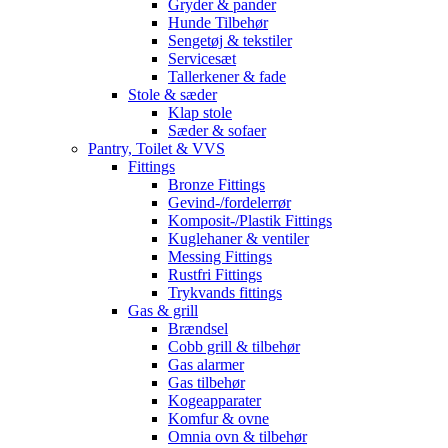
Gryder & pander
Hunde Tilbehør
Sengetøj & tekstiler
Servicesæt
Tallerkener & fade
Stole & sæder
Klap stole
Sæder & sofaer
Pantry, Toilet & VVS
Fittings
Bronze Fittings
Gevind-/fordelerrør
Komposit-/Plastik Fittings
Kuglehaner & ventiler
Messing Fittings
Rustfri Fittings
Trykvands fittings
Gas & grill
Brændsel
Cobb grill & tilbehør
Gas alarmer
Gas tilbehør
Kogeapparater
Komfur & ovne
Omnia ovn & tilbehør