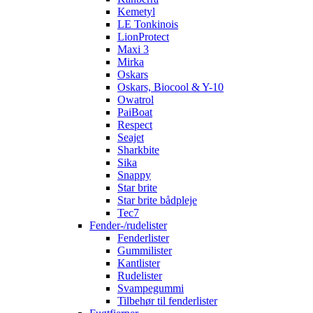
Kemetyl
LE Tonkinois
LionProtect
Maxi 3
Mirka
Oskars
Oskars, Biocool & Y-10
Owatrol
PaiBoat
Respect
Seajet
Sharkbite
Sika
Snappy
Star brite
Star brite bådpleje
Tec7
Fender-/rudelister
Fenderlister
Gummilister
Kantlister
Rudelister
Svampegummi
Tilbehør til fenderlister