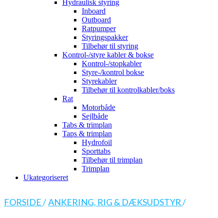
Hydraulisk styring
Inboard
Outboard
Ratpumper
Styringspakker
Tilbehør til styring
Kontrol-/styre kabler & bokse
Kontrol-/stopkabler
Styre-/kontrol bokse
Styrekabler
Tilbehør til kontrolkabler/boks
Rat
Motorbåde
Sejlbåde
Tabs & trimplan
Taps & trimplan
Hydrofoil
Sporttabs
Tilbehør til trimplan
Trimplan
Ukategoriseret
FORSIDE
/
ANKERING, RIG & DÆKSUDSTYR
/