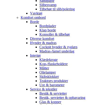
Sandpapir
Slibesvamp
Tilbehør til slib/polering
Værktøj
Komfort ombord
Borde
Bordplader
Klap borde
Konsoller & tilbehør
Diverse komfort
Hynder & madras
Cockpit hynder & ryglæn
Madras-/lamel underlag
Interiør
Klædekroge
Kop-/flaskeholdere
Måtter
Olielamper
Skibsklokker
Teaktræs produkter
Ure & barometer
Service & tekstiler
Bestik & servietter
Bestik, servietter & opbavaring
Glas & kopper