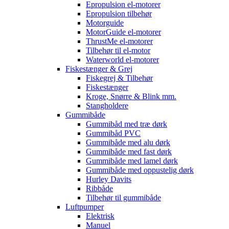
Epropulsion el-motorer
Epropulsion tilbehør
Motorguide
MotorGuide el-motorer
ThrustMe el-motorer
Tilbehør til el-motor
Waterworld el-motorer
Fiskestænger & Grej
Fiskegrej & Tilbehør
Fiskestænger
Kroge, Snørre & Blink mm.
Stangholdere
Gummibåde
Gummibåd med træ dørk
Gummibåd PVC
Gummibåde med alu dørk
Gummibåde med fast dørk
Gummibåde med lamel dørk
Gummibåde med oppustelig dørk
Hurley Davits
Ribbåde
Tilbehør til gummibåde
Luftpumper
Elektrisk
Manuel