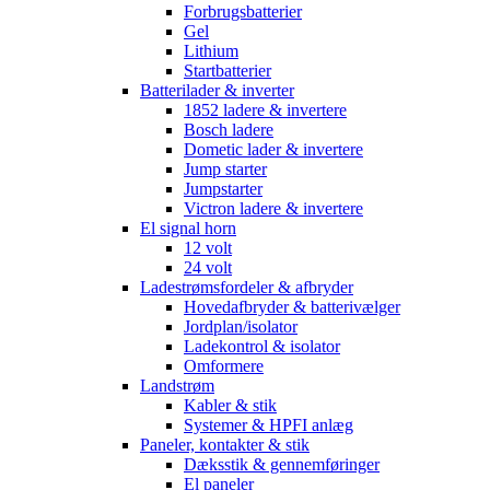
Forbrugsbatterier
Gel
Lithium
Startbatterier
Batterilader & inverter
1852 ladere & invertere
Bosch ladere
Dometic lader & invertere
Jump starter
Jumpstarter
Victron ladere & invertere
El signal horn
12 volt
24 volt
Ladestrømsfordeler & afbryder
Hovedafbryder & batterivælger
Jordplan/isolator
Ladekontrol & isolator
Omformere
Landstrøm
Kabler & stik
Systemer & HPFI anlæg
Paneler, kontakter & stik
Dæksstik & gennemføringer
El paneler