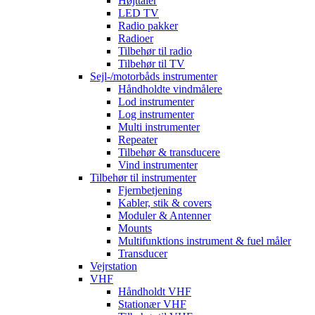
Højttaler
LED TV
Radio pakker
Radioer
Tilbehør til radio
Tilbehør til TV
Sejl-/motorbåds instrumenter
Håndholdte vindmålere
Lod instrumenter
Log instrumenter
Multi instrumenter
Repeater
Tilbehør & transducere
Vind instrumenter
Tilbehør til instrumenter
Fjernbetjening
Kabler, stik & covers
Moduler & Antenner
Mounts
Multifunktions instrument & fuel måler
Transducer
Vejrstation
VHF
Håndholdt VHF
Stationær VHF