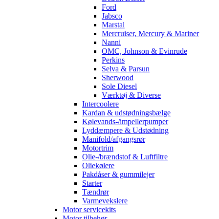
Ford
Jabsco
Marstal
Mercruiser, Mercury & Mariner
Nanni
OMC, Johnson & Evinrude
Perkins
Selva & Parsun
Sherwood
Sole Diesel
Værktøj & Diverse
Intercoolere
Kardan & udstødningsbælge
Kølevands-/impellerpumper
Lyddæmpere & Udstødning
Manifold/afgangsrør
Motortrim
Olie-/brændstof & Luftfiltre
Oliekølere
Pakdåser & gummilejer
Starter
Tændrør
Varmevekslere
Motor servicekits
Motor tilbehør