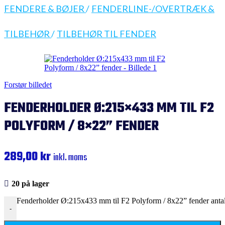
FENDERE & BØJER
/
FENDERLINE-/OVERTRÆK &
TILBEHØR
/
TILBEHØR TIL FENDER
Forstør billedet
FENDERHOLDER Ø:215×433 MM TIL F2
POLYFORM / 8×22” FENDER
289,00
kr
inkl. moms
20 på lager
Fenderholder Ø:215x433 mm til F2 Polyform / 8x22” fender anta
-