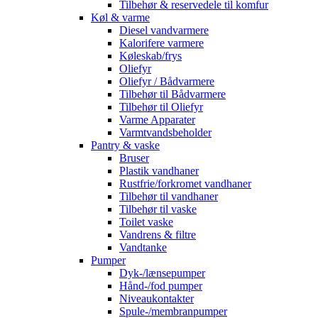
Tilbehør & reservedele til komfur
Køl & varme
Diesel vandvarmere
Kalorifere varmere
Køleskab/frys
Oliefyr
Oliefyr / Bådvarmere
Tilbehør til Bådvarmere
Tilbehør til Oliefyr
Varme Apparater
Varmtvandsbeholder
Pantry & vaske
Bruser
Plastik vandhaner
Rustfrie/forkromet vandhaner
Tilbehør til vandhaner
Tilbehør til vaske
Toilet vaske
Vandrens & filtre
Vandtanke
Pumper
Dyk-/lænsepumper
Hånd-/fod pumper
Niveaukontakter
Spule-/membranpumper