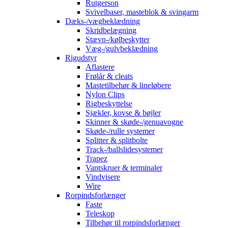
Rutgerson
Svivelbaser, masteblok & svingarm
Dæks-/vægbeklædning
Skridbelægning
Stævn-/kølbeskytter
Væg-/gulvbeklædning
Rigudstyr
Aflastere
Frølår & cleats
Mastetilbehør & lineløbere
Nylon Clips
Rigbeskyttelse
Sjækler, kovse & bøjler
Skinner & skøde-/genuavogne
Skøde-/rulle systemer
Splitter & splitbolte
Track-/ballslidesystemer
Trapez
Vantskruer & terminaler
Vindvisere
Wire
Rorpindsforlænger
Faste
Teleskop
Tilbehør til rorpindsforlænger