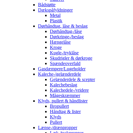
Bådstøtte
Dækspåfyldninger
Metal
Plastik
Dørhåndtag, låse & beslag
Dørhåndtag-/låse
Dørkringe-/beslag
Hængelåse
Kroge
Kugle-/tryklåse
Skudrigler & dørkroge
Spændeoverfald
Gasdæmpere/Lugeholder
Kaleche-/gelænderdele
Gelænderdele & scepter
Kalechebeslag
Kalechedele-/vridere
Mågeskræmmer
Klyds, pullert & håndlister
Bropullert
Håndtag & lister
Klyds
Pullert
Lænse-/drænpropper
Læk-/teakpropper