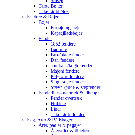
Solsejl
Targa Bøjler
Tilbehør til Noa
Fendere & Bøjer
Bøjer
Fortøjningsbøjer
Kapsejlladsbøjer
Fender
1852 fendere
Bådrulle
Bro-/plade fender
Dan-fendere
Jordbær-/kugle fender
Majoni fendere
Polyform fendere
Single-eye fender
Stævn-/pude & stepfender
Fenderline-/overtræk & tilbehør
Fender overtræk
Holdere
Liner
Tilbehør til fender
Flag, Årer & Bådshager
Årer, padler & pagajer
Åregafler & tilbehør