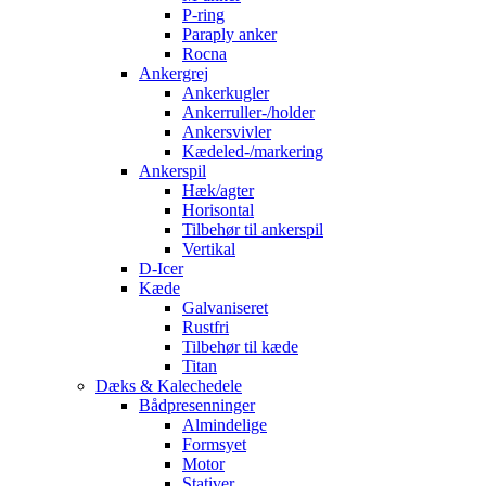
P-ring
Paraply anker
Rocna
Ankergrej
Ankerkugler
Ankerruller-/holder
Ankersvivler
Kædeled-/markering
Ankerspil
Hæk/agter
Horisontal
Tilbehør til ankerspil
Vertikal
D-Icer
Kæde
Galvaniseret
Rustfri
Tilbehør til kæde
Titan
Dæks & Kalechedele
Bådpresenninger
Almindelige
Formsyet
Motor
Stativer