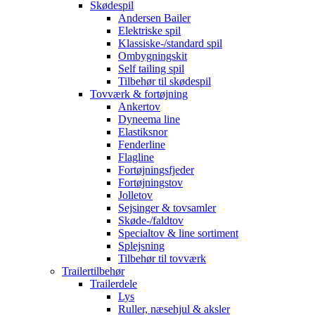
Skødespil
Andersen Bailer
Elektriske spil
Klassiske-/standard spil
Ombygningskit
Self tailing spil
Tilbehør til skødespil
Tovværk & fortøjning
Ankertov
Dyneema line
Elastiksnor
Fenderline
Flagline
Fortøjningsfjeder
Fortøjningstov
Jolletov
Sejsinger & tovsamler
Skøde-/faldtov
Specialtov & line sortiment
Splejsning
Tilbehør til tovværk
Trailertilbehør
Trailerdele
Lys
Ruller, næsehjul & aksler