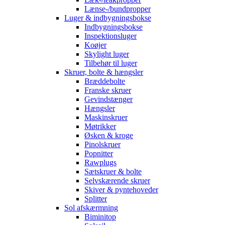
Lænse-/bundpropper
Luger & indbygningsbokse
Indbygningsbokse
Inspektionsluger
Koøjer
Skylight luger
Tilbehør til luger
Skruer, bolte & hængsler
Bræddebolte
Franske skruer
Gevindstænger
Hængsler
Maskinskruer
Møtrikker
Øsken & kroge
Pinolskruer
Popnitter
Rawplugs
Sætskruer & bolte
Selvskærende skruer
Skiver & pyntehoveder
Splitter
Sol afskærmning
Biminitop