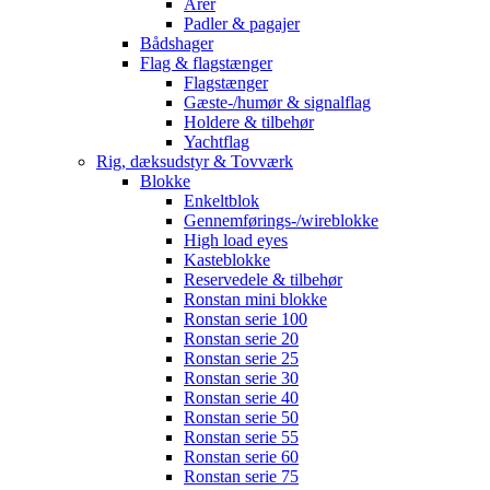
Årer
Padler & pagajer
Bådshager
Flag & flagstænger
Flagstænger
Gæste-/humør & signalflag
Holdere & tilbehør
Yachtflag
Rig, dæksudstyr & Tovværk
Blokke
Enkeltblok
Gennemførings-/wireblokke
High load eyes
Kasteblokke
Reservedele & tilbehør
Ronstan mini blokke
Ronstan serie 100
Ronstan serie 20
Ronstan serie 25
Ronstan serie 30
Ronstan serie 40
Ronstan serie 50
Ronstan serie 55
Ronstan serie 60
Ronstan serie 75