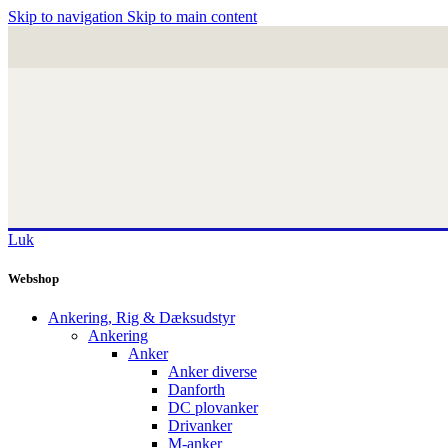
Skip to navigation
Skip to main content
Luk
Webshop
Ankering, Rig & Dæksudstyr
Ankering
Anker
Anker diverse
Danforth
DC plovanker
Drivanker
M-anker