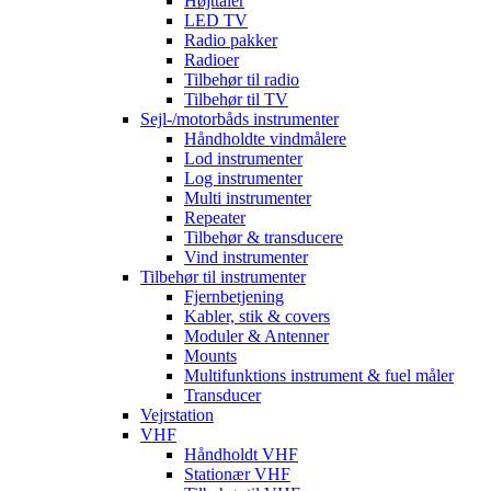
Højttaler
LED TV
Radio pakker
Radioer
Tilbehør til radio
Tilbehør til TV
Sejl-/motorbåds instrumenter
Håndholdte vindmålere
Lod instrumenter
Log instrumenter
Multi instrumenter
Repeater
Tilbehør & transducere
Vind instrumenter
Tilbehør til instrumenter
Fjernbetjening
Kabler, stik & covers
Moduler & Antenner
Mounts
Multifunktions instrument & fuel måler
Transducer
Vejrstation
VHF
Håndholdt VHF
Stationær VHF