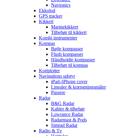
Navionics
Ekkolod
GPS tracker
Kikkert
Marinekikkert
Tilbehør til kikkert
Kombi instrumenter
Kompas
Bøjle kompasser
Flush kompasser
Håndholdte kompasser
Tilbehør til kompas
Kortplotter
Navigations udstyr
iPad-/iPhone cover
Linealer & krængningsmåler
Passere
Radar
B&G Radar
Kabler & tilbehør
Lowrance Radar
Radarmast & Pods
Simrad Radar
Radio & Tv