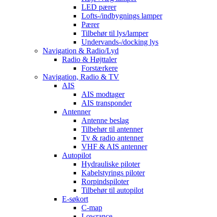
LED pærer
Lofts-/indbygnings lamper
Pærer
Tilbehør til lys/lamper
Undervands-/docking lys
Navigation & Radio/Lyd
Radio & Højttaler
Forstærkere
Navigation, Radio & TV
AIS
AIS modtager
AIS transponder
Antenner
Antenne beslag
Tilbehør til antenner
Tv & radio antenner
VHF & AIS antenner
Autopilot
Hydrauliske piloter
Kabelstyrings piloter
Rorpindspiloter
Tilbehør til autopilot
E-søkort
C-map
Lowrance