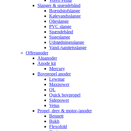
Volvo Penta
Slanger & spændebånd
Brændstofslange
Kølevandsslange
Olieslange
PVC slange
Spændebånd
Sugeslange
Udstødningsslange
Vand-/sanitetsslange
Offeranoder
Aluanoder
Anode kit
Mercury
Bovpropel anoder
Lewmar
Maxpower
QL
Quick bovpropel
Sidepower
Vetus
Propel, drev & motor-/anoder
Bennett
Bukh
Flexofold