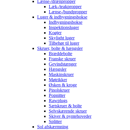
Lænse-/drænpropper
Læk-/teakpropper
Lænse-/bundpropper
Luger & indbygningsbokse
Indbygningsbokse
Inspektionsluger
Koøjer
Skylight luger
Tilbehør til luger
Skruer, bolte & hængsler
Bræddebolte
Franske skruer
Gevindstænger
Hængsler
Maskinskruer
Møtrikker
Øsken & kroge
Pinolskruer
Popnitter
Rawplugs
Sætskruer & bolte
Selvskærende skruer
Skiver & pyntehoveder
Splitter
Sol afskærmning