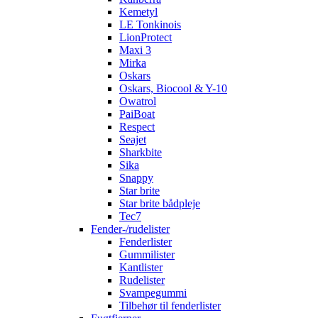
Kemetyl
LE Tonkinois
LionProtect
Maxi 3
Mirka
Oskars
Oskars, Biocool & Y-10
Owatrol
PaiBoat
Respect
Seajet
Sharkbite
Sika
Snappy
Star brite
Star brite bådpleje
Tec7
Fender-/rudelister
Fenderlister
Gummilister
Kantlister
Rudelister
Svampegummi
Tilbehør til fenderlister