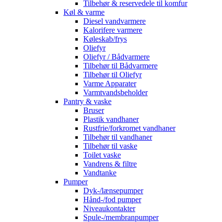
Tilbehør & reservedele til komfur
Køl & varme
Diesel vandvarmere
Kalorifere varmere
Køleskab/frys
Oliefyr
Oliefyr / Bådvarmere
Tilbehør til Bådvarmere
Tilbehør til Oliefyr
Varme Apparater
Varmtvandsbeholder
Pantry & vaske
Bruser
Plastik vandhaner
Rustfrie/forkromet vandhaner
Tilbehør til vandhaner
Tilbehør til vaske
Toilet vaske
Vandrens & filtre
Vandtanke
Pumper
Dyk-/lænsepumper
Hånd-/fod pumper
Niveaukontakter
Spule-/membranpumper