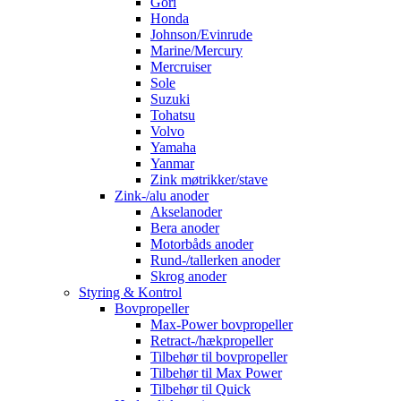
Gori
Honda
Johnson/Evinrude
Marine/Mercury
Mercruiser
Sole
Suzuki
Tohatsu
Volvo
Yamaha
Yanmar
Zink møtrikker/stave
Zink-/alu anoder
Akselanoder
Bera anoder
Motorbåds anoder
Rund-/tallerken anoder
Skrog anoder
Styring & Kontrol
Bovpropeller
Max-Power bovpropeller
Retract-/hækpropeller
Tilbehør til bovpropeller
Tilbehør til Max Power
Tilbehør til Quick