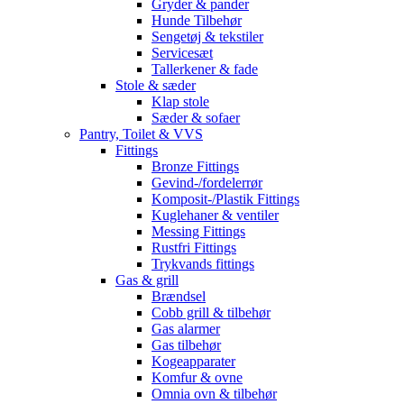
Gryder & pander
Hunde Tilbehør
Sengetøj & tekstiler
Servicesæt
Tallerkener & fade
Stole & sæder
Klap stole
Sæder & sofaer
Pantry, Toilet & VVS
Fittings
Bronze Fittings
Gevind-/fordelerrør
Komposit-/Plastik Fittings
Kuglehaner & ventiler
Messing Fittings
Rustfri Fittings
Trykvands fittings
Gas & grill
Brændsel
Cobb grill & tilbehør
Gas alarmer
Gas tilbehør
Kogeapparater
Komfur & ovne
Omnia ovn & tilbehør