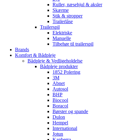
Ruller, næsehjul & aksler
Skærme
Stik & stropper
Trailerlåse
Trailerspil
Elektriske
Manuelle
Tilbehør til trailerspil
Brands
Komfort & Bådpleje
Bådpleje & Vedligeholdelse
Bådpleje produkter
1852 Polering
3M
Abnet
Autosol
BHP
Biocool
Boracol
Børster og spande
Dulon
Hempel
International
Jotun
Kanberra