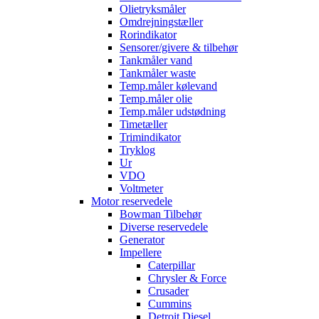
Olietryksmåler
Omdrejningstæller
Rorindikator
Sensorer/givere & tilbehør
Tankmåler vand
Tankmåler waste
Temp.måler kølevand
Temp.måler olie
Temp.måler udstødning
Timetæller
Trimindikator
Tryklog
Ur
VDO
Voltmeter
Motor reservedele
Bowman Tilbehør
Diverse reservedele
Generator
Impellere
Caterpillar
Chrysler & Force
Crusader
Cummins
Detroit Diesel