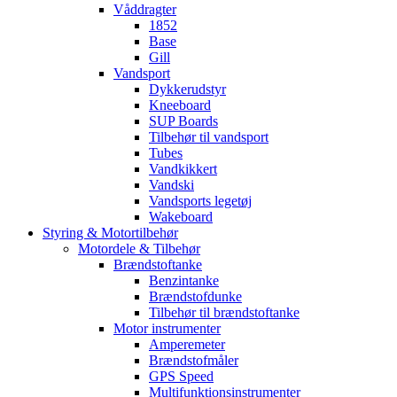
Våddragter
1852
Base
Gill
Vandsport
Dykkerudstyr
Kneeboard
SUP Boards
Tilbehør til vandsport
Tubes
Vandkikkert
Vandski
Vandsports legetøj
Wakeboard
Styring & Motortilbehør
Motordele & Tilbehør
Brændstoftanke
Benzintanke
Brændstofdunke
Tilbehør til brændstoftanke
Motor instrumenter
Amperemeter
Brændstofmåler
GPS Speed
Multifunktionsinstrumenter