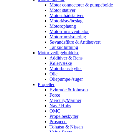
Motor connectorer & pumpebolde
Motor stativer
Motor/-bådstativer
Motorlåse-/beslag
Motorophæng
Motorrums ventilator
Motorrumsisolering
Søvandsfiltre & Antihævert
Tankudluftning
Motor vedligeholdelse
Additiver & Rens
Kølervæske
Motorbensskyller
Olie
Oliepumpe-/suger
Propeller
Evinrude & Johnson
Force
Mercury/Mariner
Nav / Hubs
OMC
Propelbeskytter
Prospeed
Tohatsu & Nissan