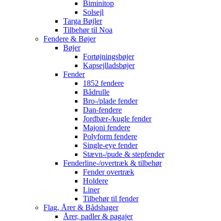
Biminitop
Solsejl
Targa Bøjler
Tilbehør til Noa
Fendere & Bøjer
Bøjer
Fortøjningsbøjer
Kapsejlladsbøjer
Fender
1852 fendere
Bådrulle
Bro-/plade fender
Dan-fendere
Jordbær-/kugle fender
Majoni fendere
Polyform fendere
Single-eye fender
Stævn-/pude & stepfender
Fenderline-/overtræk & tilbehør
Fender overtræk
Holdere
Liner
Tilbehør til fender
Flag, Årer & Bådshager
Årer, padler & pagajer