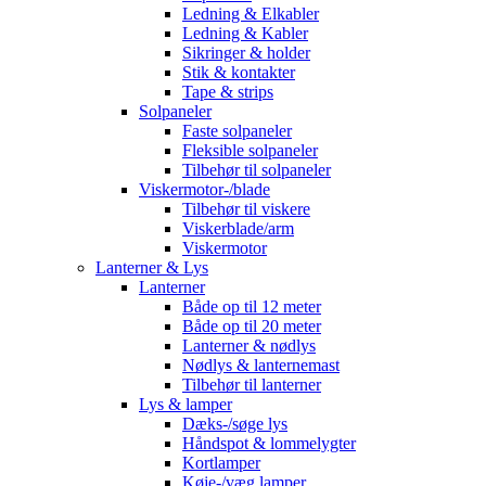
Ledning & Elkabler
Ledning & Kabler
Sikringer & holder
Stik & kontakter
Tape & strips
Solpaneler
Faste solpaneler
Fleksible solpaneler
Tilbehør til solpaneler
Viskermotor-/blade
Tilbehør til viskere
Viskerblade/arm
Viskermotor
Lanterner & Lys
Lanterner
Både op til 12 meter
Både op til 20 meter
Lanterner & nødlys
Nødlys & lanternemast
Tilbehør til lanterner
Lys & lamper
Dæks-/søge lys
Håndspot & lommelygter
Kortlamper
Køje-/væg lamper