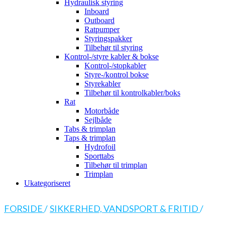
Hydraulisk styring
Inboard
Outboard
Ratpumper
Styringspakker
Tilbehør til styring
Kontrol-/styre kabler & bokse
Kontrol-/stopkabler
Styre-/kontrol bokse
Styrekabler
Tilbehør til kontrolkabler/boks
Rat
Motorbåde
Sejlbåde
Tabs & trimplan
Taps & trimplan
Hydrofoil
Sporttabs
Tilbehør til trimplan
Trimplan
Ukategoriseret
FORSIDE
/
SIKKERHED, VANDSPORT & FRITID
/