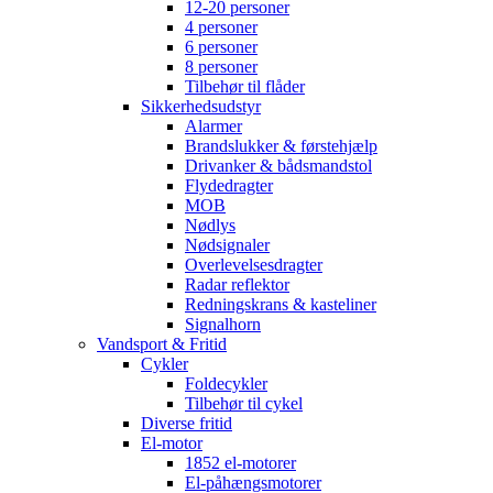
12-20 personer
4 personer
6 personer
8 personer
Tilbehør til flåder
Sikkerhedsudstyr
Alarmer
Brandslukker & førstehjælp
Drivanker & bådsmandstol
Flydedragter
MOB
Nødlys
Nødsignaler
Overlevelsesdragter
Radar reflektor
Redningskrans & kasteliner
Signalhorn
Vandsport & Fritid
Cykler
Foldecykler
Tilbehør til cykel
Diverse fritid
El-motor
1852 el-motorer
El-påhængsmotorer