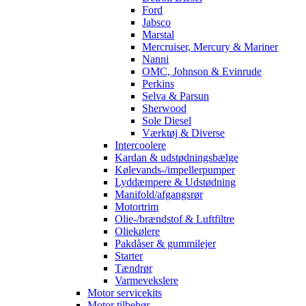
Ford
Jabsco
Marstal
Mercruiser, Mercury & Mariner
Nanni
OMC, Johnson & Evinrude
Perkins
Selva & Parsun
Sherwood
Sole Diesel
Værktøj & Diverse
Intercoolere
Kardan & udstødningsbælge
Kølevands-/impellerpumper
Lyddæmpere & Udstødning
Manifold/afgangsrør
Motortrim
Olie-/brændstof & Luftfiltre
Oliekølere
Pakdåser & gummilejer
Starter
Tændrør
Varmevekslere
Motor servicekits
Motor tilbehør