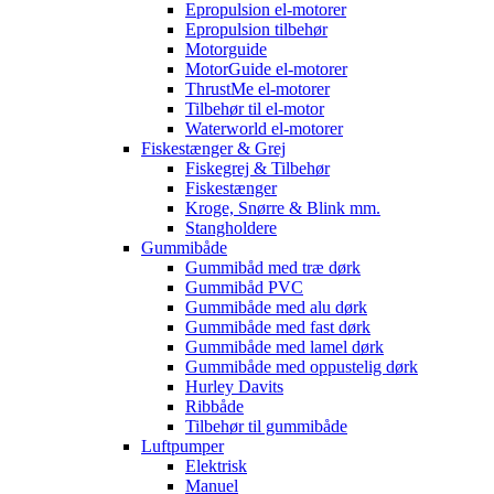
Epropulsion el-motorer
Epropulsion tilbehør
Motorguide
MotorGuide el-motorer
ThrustMe el-motorer
Tilbehør til el-motor
Waterworld el-motorer
Fiskestænger & Grej
Fiskegrej & Tilbehør
Fiskestænger
Kroge, Snørre & Blink mm.
Stangholdere
Gummibåde
Gummibåd med træ dørk
Gummibåd PVC
Gummibåde med alu dørk
Gummibåde med fast dørk
Gummibåde med lamel dørk
Gummibåde med oppustelig dørk
Hurley Davits
Ribbåde
Tilbehør til gummibåde
Luftpumper
Elektrisk
Manuel