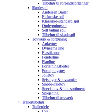
Tilbehør til rorpindsforlænger
Skødespil
Andersen Bailer
Elektriske spil
Klassiske-/standard spil
Ombygningskit
Self tailing spil
Tilbehør til skødespil
Tovværk & fortøjning
Ankertov
Dyneema line
Elastiksnor
Fenderline
Flagline
Fortøjningsfjeder
Fortøjningstov
Jolletov
Sejsinger & tovsamler
Skøde-/faldtov
Specialtov & line sortiment
Splejsning
Tilbehør til tovværk
Trailertilbehør
Trailerdele
Lys