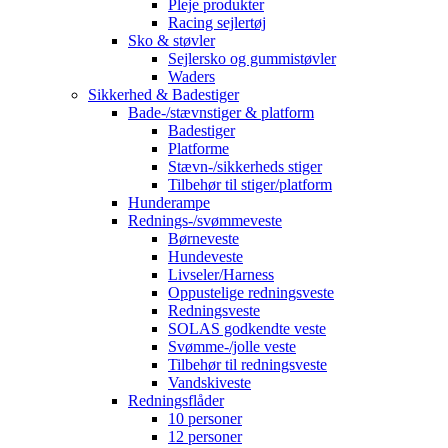
Pleje produkter
Racing sejlertøj
Sko & støvler
Sejlersko og gummistøvler
Waders
Sikkerhed & Badestiger
Bade-/stævnstiger & platform
Badestiger
Platforme
Stævn-/sikkerheds stiger
Tilbehør til stiger/platform
Hunderampe
Rednings-/svømmeveste
Børneveste
Hundeveste
Livseler/Harness
Oppustelige redningsveste
Redningsveste
SOLAS godkendte veste
Svømme-/jolle veste
Tilbehør til redningsveste
Vandskiveste
Redningsflåder
10 personer
12 personer