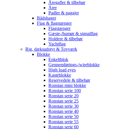
Åregafler & tilbehør
Årer
Padler & pagajer
Bådshager
Flag & flagstænger
Flagstænger
Gæste-/humør & signalflag
Holdere & tilbehør
Yachtflag
Rig, dæksudstyr & Tovværk
Blokke
Enkeltblok
Gennemførings-/wireblokke
High load eyes
Kasteblokke
Reservedele & tilbehør
Ronstan mini blokke
Ronstan serie 100
Ronstan serie 20
Ronstan serie 25
Ronstan serie 30
Ronstan serie 40
Ronstan serie 50
Ronstan serie 55
Ronstan serie 60