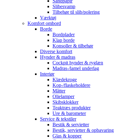
Sandpapir
Slibesvamp
Tilbehør til slib/polering
Værktøj
Komfort ombord
Borde
Bordplader
Klap borde
Konsoller & tilbehør
Diverse komfort
Hynder & madras
Cockpit hynder & ryglæn
Madras-/lamel underlag
Interiør
Klædekroge
Kop-/flaskeholdere
Måtter
Olielamper
Skibsklokker
Teaktræs produkter
Ure & barometer
Service & tekstiler
Bestik & servietter
Bestik, servietter & opbavaring
Glas & kopper