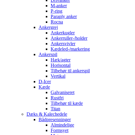
Drivanker
M-anker
P-ring
Paraply anker
Rocna
Ankergrej
Ankerkugler
Ankerruller-/holder
Ankersvivler
Kædeled-/markering
Ankerspil
Hæk/agter
Horisontal
Tilbehør til ankerspil
Vertikal
D-Icer
Kæde
Galvaniseret
Rustfri
Tilbehør til kæde
Titan
Dæks & Kalechedele
Bådpresenninger
Almindelige
Formsyet