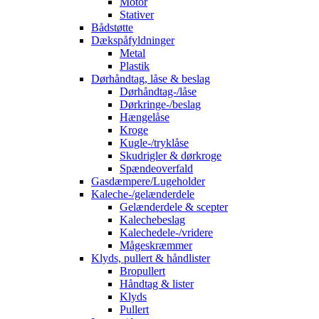
Motor
Stativer
Bådstøtte
Dækspåfyldninger
Metal
Plastik
Dørhåndtag, låse & beslag
Dørhåndtag-/låse
Dørkringe-/beslag
Hængelåse
Kroge
Kugle-/tryklåse
Skudrigler & dørkroge
Spændeoverfald
Gasdæmpere/Lugeholder
Kaleche-/gelænderdele
Gelænderdele & scepter
Kalechebeslag
Kalechedele-/vridere
Mågeskræmmer
Klyds, pullert & håndlister
Bropullert
Håndtag & lister
Klyds
Pullert