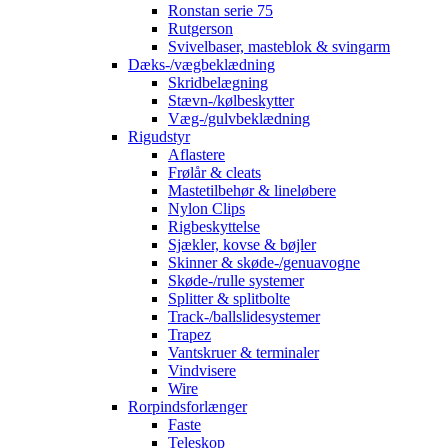
Ronstan serie 75
Rutgerson
Svivelbaser, masteblok & svingarm
Dæks-/vægbeklædning
Skridbelægning
Stævn-/kølbeskytter
Væg-/gulvbeklædning
Rigudstyr
Aflastere
Frølår & cleats
Mastetilbehør & lineløbere
Nylon Clips
Rigbeskyttelse
Sjækler, kovse & bøjler
Skinner & skøde-/genuavogne
Skøde-/rulle systemer
Splitter & splitbolte
Track-/ballslidesystemer
Trapez
Vantskruer & terminaler
Vindvisere
Wire
Rorpindsforlænger
Faste
Teleskop