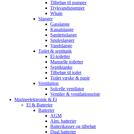
Tilbehør til pumper
Trykvandspumper
Whale
Slanger
Gasslange
Kanalslange
Sanitetsslange
Spuleslanger
Vandslange
Toilet & septitank
El-toiletter
Manuelle toiletter
Septiktanke
Tilbehør til toilet
Toilet væske & papir
Ventilation
Solcelle ventilator
Ventiler & ventilationsriste
Marineelektronik & El
El & Batterier
Batterier
AGM
Alm. batterier
Batterikasser og tilbehør
Dual batterier