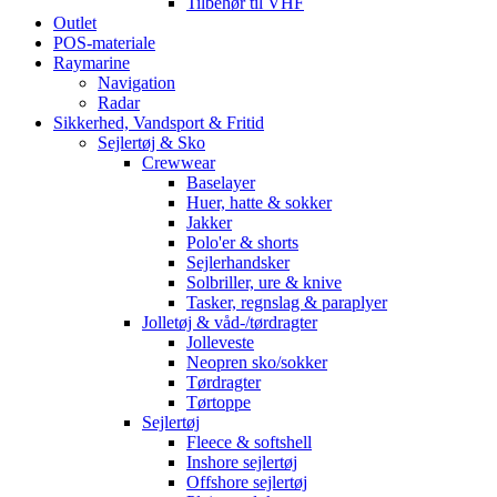
Tilbehør til VHF
Outlet
POS-materiale
Raymarine
Navigation
Radar
Sikkerhed, Vandsport & Fritid
Sejlertøj & Sko
Crewwear
Baselayer
Huer, hatte & sokker
Jakker
Polo'er & shorts
Sejlerhandsker
Solbriller, ure & knive
Tasker, regnslag & paraplyer
Jolletøj & våd-/tørdragter
Jolleveste
Neopren sko/sokker
Tørdragter
Tørtoppe
Sejlertøj
Fleece & softshell
Inshore sejlertøj
Offshore sejlertøj