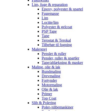
Fugtfjerner
Lim, fuge & reparation
Epoxy, polyester & spartel
Fugemasse
Lim
Loctite/lim
Polyester & gelcoat
PSP Tape
Tape
Terostat & Terokal
Tilbehør til fugning
Malergrej
Pensler & ruller
Pensler, ruller & spartler
Tape/afdækning & masker
Maling, olie & lak
Bundmaling
Drevmaling
Fortynder
Motormaling
Olie & lak
Primer
Top Coat
Slib & Polering
Poler-/slibemaskiner