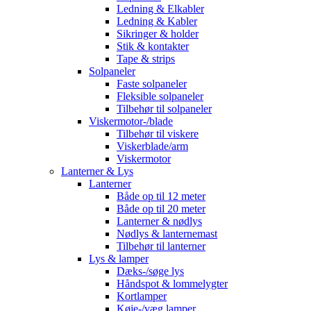
Ledning & Elkabler
Ledning & Kabler
Sikringer & holder
Stik & kontakter
Tape & strips
Solpaneler
Faste solpaneler
Fleksible solpaneler
Tilbehør til solpaneler
Viskermotor-/blade
Tilbehør til viskere
Viskerblade/arm
Viskermotor
Lanterner & Lys
Lanterner
Både op til 12 meter
Både op til 20 meter
Lanterner & nødlys
Nødlys & lanternemast
Tilbehør til lanterner
Lys & lamper
Dæks-/søge lys
Håndspot & lommelygter
Kortlamper
Køje-/væg lamper