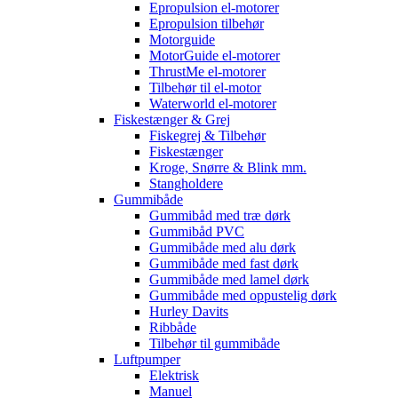
Epropulsion el-motorer
Epropulsion tilbehør
Motorguide
MotorGuide el-motorer
ThrustMe el-motorer
Tilbehør til el-motor
Waterworld el-motorer
Fiskestænger & Grej
Fiskegrej & Tilbehør
Fiskestænger
Kroge, Snørre & Blink mm.
Stangholdere
Gummibåde
Gummibåd med træ dørk
Gummibåd PVC
Gummibåde med alu dørk
Gummibåde med fast dørk
Gummibåde med lamel dørk
Gummibåde med oppustelig dørk
Hurley Davits
Ribbåde
Tilbehør til gummibåde
Luftpumper
Elektrisk
Manuel