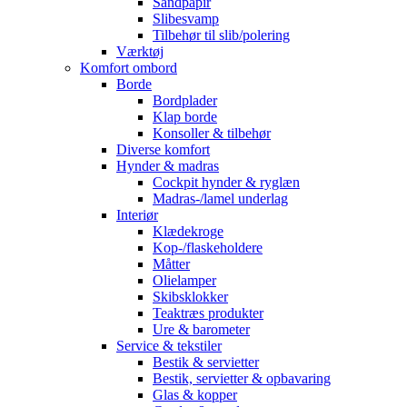
Sandpapir
Slibesvamp
Tilbehør til slib/polering
Værktøj
Komfort ombord
Borde
Bordplader
Klap borde
Konsoller & tilbehør
Diverse komfort
Hynder & madras
Cockpit hynder & ryglæn
Madras-/lamel underlag
Interiør
Klædekroge
Kop-/flaskeholdere
Måtter
Olielamper
Skibsklokker
Teaktræs produkter
Ure & barometer
Service & tekstiler
Bestik & servietter
Bestik, servietter & opbavaring
Glas & kopper