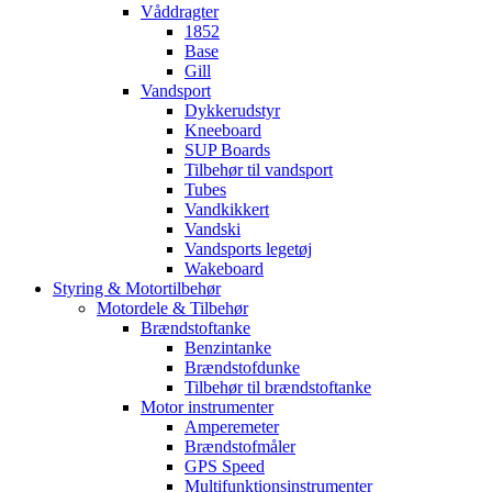
Våddragter
1852
Base
Gill
Vandsport
Dykkerudstyr
Kneeboard
SUP Boards
Tilbehør til vandsport
Tubes
Vandkikkert
Vandski
Vandsports legetøj
Wakeboard
Styring & Motortilbehør
Motordele & Tilbehør
Brændstoftanke
Benzintanke
Brændstofdunke
Tilbehør til brændstoftanke
Motor instrumenter
Amperemeter
Brændstofmåler
GPS Speed
Multifunktionsinstrumenter