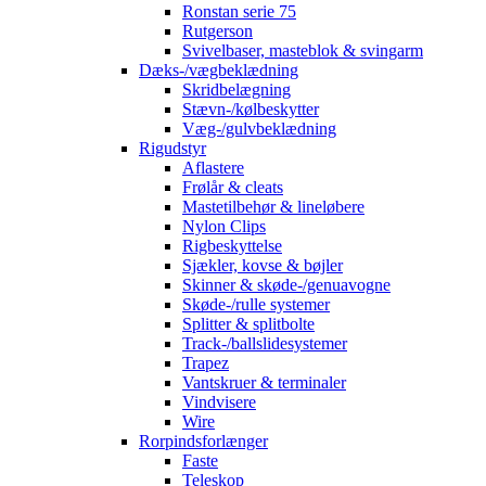
Ronstan serie 75
Rutgerson
Svivelbaser, masteblok & svingarm
Dæks-/vægbeklædning
Skridbelægning
Stævn-/kølbeskytter
Væg-/gulvbeklædning
Rigudstyr
Aflastere
Frølår & cleats
Mastetilbehør & lineløbere
Nylon Clips
Rigbeskyttelse
Sjækler, kovse & bøjler
Skinner & skøde-/genuavogne
Skøde-/rulle systemer
Splitter & splitbolte
Track-/ballslidesystemer
Trapez
Vantskruer & terminaler
Vindvisere
Wire
Rorpindsforlænger
Faste
Teleskop