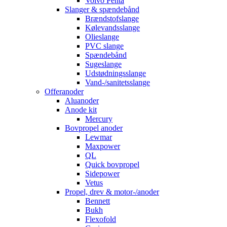
Volvo Penta
Slanger & spændebånd
Brændstofslange
Kølevandsslange
Olieslange
PVC slange
Spændebånd
Sugeslange
Udstødningsslange
Vand-/sanitetsslange
Offeranoder
Aluanoder
Anode kit
Mercury
Bovpropel anoder
Lewmar
Maxpower
QL
Quick bovpropel
Sidepower
Vetus
Propel, drev & motor-/anoder
Bennett
Bukh
Flexofold