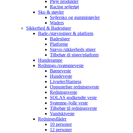
Pleje produkter
Racing sejlertøj
Sko & støvler
Sejlersko og gummistøvler
Waders
Sikkerhed & Badestiger
Bade-/stævnstiger & platform
Badestiger
Platforme
Stævn-/sikkerheds stiger
Tilbehør til stiger/platform
Hunderampe
Rednings-/svømmeveste
Børneveste
Hundeveste
Livseler/Harness
Oppustelige redningsveste
Redningsveste
SOLAS godkendte veste
Svømme-/jolle veste
Tilbehør til redningsveste
Vandskiveste
Redningsflåder
10 personer
12 personer