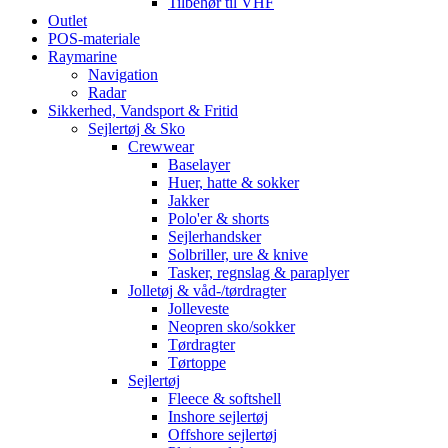
Tilbehør til VHF
Outlet
POS-materiale
Raymarine
Navigation
Radar
Sikkerhed, Vandsport & Fritid
Sejlertøj & Sko
Crewwear
Baselayer
Huer, hatte & sokker
Jakker
Polo'er & shorts
Sejlerhandsker
Solbriller, ure & knive
Tasker, regnslag & paraplyer
Jolletøj & våd-/tørdragter
Jolleveste
Neopren sko/sokker
Tørdragter
Tørtoppe
Sejlertøj
Fleece & softshell
Inshore sejlertøj
Offshore sejlertøj