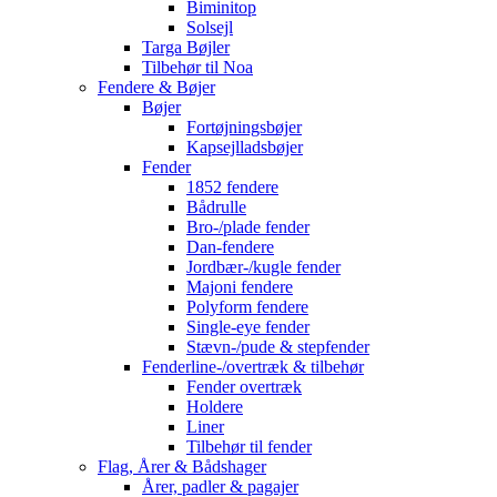
Biminitop
Solsejl
Targa Bøjler
Tilbehør til Noa
Fendere & Bøjer
Bøjer
Fortøjningsbøjer
Kapsejlladsbøjer
Fender
1852 fendere
Bådrulle
Bro-/plade fender
Dan-fendere
Jordbær-/kugle fender
Majoni fendere
Polyform fendere
Single-eye fender
Stævn-/pude & stepfender
Fenderline-/overtræk & tilbehør
Fender overtræk
Holdere
Liner
Tilbehør til fender
Flag, Årer & Bådshager
Årer, padler & pagajer