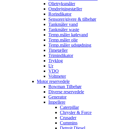
Olietryksmåler
Omdrejningstæller
Rorindikator
Sensorer/givere & tilbehør
Tankmåler vand
Tankmåler waste
Temp.måler kølevand
Temp.måler olie
Temp.måler udstødning
Timetæller
Trimindikator
Tryklog
Ur
VDO
Voltmeter
Motor reservedele
Bowman Tilbehør
Diverse reservedele
Generator
Impellere
Caterpillar
Chrysler & Force
Crusader
Cummins
Detroit Diesel