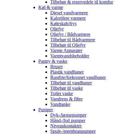
Tilbehør & reservedele til komfur
Køl & varme
Diesel vandvarmere
Kalorifere varmere
Køleskab/frys
Oliefyr
Oliefyr / Bådvarmere
Tilbehør til Bådvarmere
Tilbehør til Oliefyr
Varme Apparater
Varmtvandsbeholder
Pantry & vaske
Bruser
Plastik vandhaner
Rustfrie/forkromet vandhaner
Tilbehør til vandhaner
Tilbehør til vaske
Toilet vaske
Vandrens & filtre
Vandtanke
Pumper
Dyk-/lænsepumper
Hånd-/fod pumper
Niveaukontakter
Spule-/membranpumper