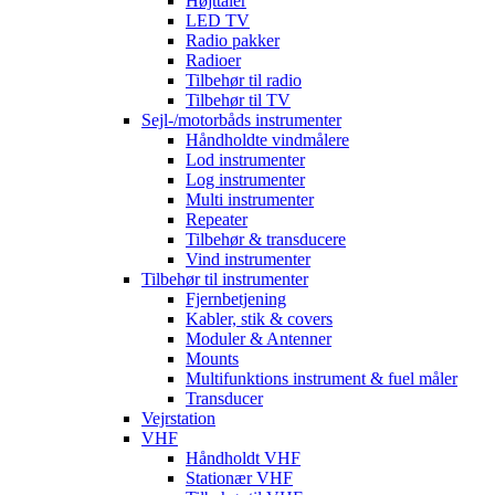
Højttaler
LED TV
Radio pakker
Radioer
Tilbehør til radio
Tilbehør til TV
Sejl-/motorbåds instrumenter
Håndholdte vindmålere
Lod instrumenter
Log instrumenter
Multi instrumenter
Repeater
Tilbehør & transducere
Vind instrumenter
Tilbehør til instrumenter
Fjernbetjening
Kabler, stik & covers
Moduler & Antenner
Mounts
Multifunktions instrument & fuel måler
Transducer
Vejrstation
VHF
Håndholdt VHF
Stationær VHF