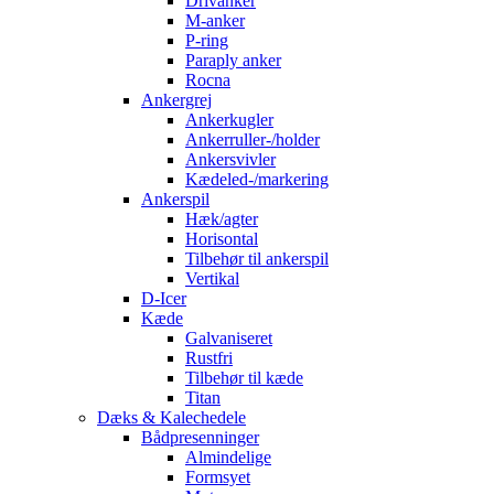
Drivanker
M-anker
P-ring
Paraply anker
Rocna
Ankergrej
Ankerkugler
Ankerruller-/holder
Ankersvivler
Kædeled-/markering
Ankerspil
Hæk/agter
Horisontal
Tilbehør til ankerspil
Vertikal
D-Icer
Kæde
Galvaniseret
Rustfri
Tilbehør til kæde
Titan
Dæks & Kalechedele
Bådpresenninger
Almindelige
Formsyet