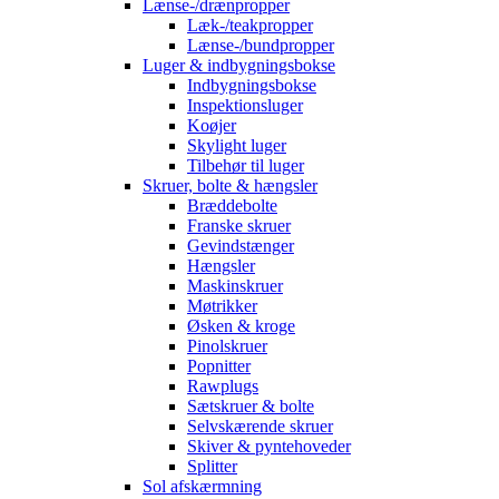
Lænse-/drænpropper
Læk-/teakpropper
Lænse-/bundpropper
Luger & indbygningsbokse
Indbygningsbokse
Inspektionsluger
Koøjer
Skylight luger
Tilbehør til luger
Skruer, bolte & hængsler
Bræddebolte
Franske skruer
Gevindstænger
Hængsler
Maskinskruer
Møtrikker
Øsken & kroge
Pinolskruer
Popnitter
Rawplugs
Sætskruer & bolte
Selvskærende skruer
Skiver & pyntehoveder
Splitter
Sol afskærmning