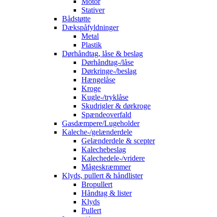
Motor
Stativer
Bådstøtte
Dækspåfyldninger
Metal
Plastik
Dørhåndtag, låse & beslag
Dørhåndtag-/låse
Dørkringe-/beslag
Hængelåse
Kroge
Kugle-/tryklåse
Skudrigler & dørkroge
Spændeoverfald
Gasdæmpere/Lugeholder
Kaleche-/gelænderdele
Gelænderdele & scepter
Kalechebeslag
Kalechedele-/vridere
Mågeskræmmer
Klyds, pullert & håndlister
Bropullert
Håndtag & lister
Klyds
Pullert