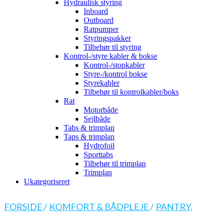
Hydraulisk styring
Inboard
Outboard
Ratpumper
Styringspakker
Tilbehør til styring
Kontrol-/styre kabler & bokse
Kontrol-/stopkabler
Styre-/kontrol bokse
Styrekabler
Tilbehør til kontrolkabler/boks
Rat
Motorbåde
Sejlbåde
Tabs & trimplan
Taps & trimplan
Hydrofoil
Sporttabs
Tilbehør til trimplan
Trimplan
Ukategoriseret
FORSIDE
/
KOMFORT & BÅDPLEJE
/
PANTRY,