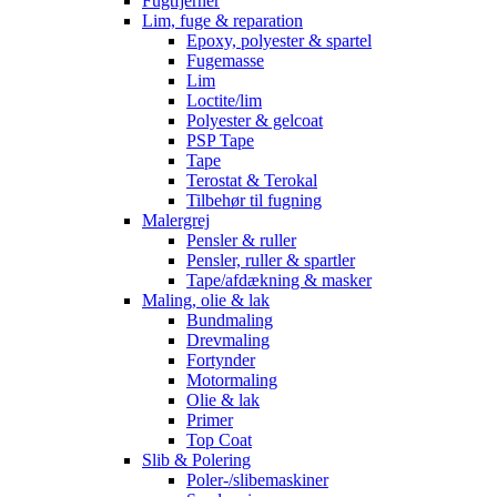
Fugtfjerner
Lim, fuge & reparation
Epoxy, polyester & spartel
Fugemasse
Lim
Loctite/lim
Polyester & gelcoat
PSP Tape
Tape
Terostat & Terokal
Tilbehør til fugning
Malergrej
Pensler & ruller
Pensler, ruller & spartler
Tape/afdækning & masker
Maling, olie & lak
Bundmaling
Drevmaling
Fortynder
Motormaling
Olie & lak
Primer
Top Coat
Slib & Polering
Poler-/slibemaskiner