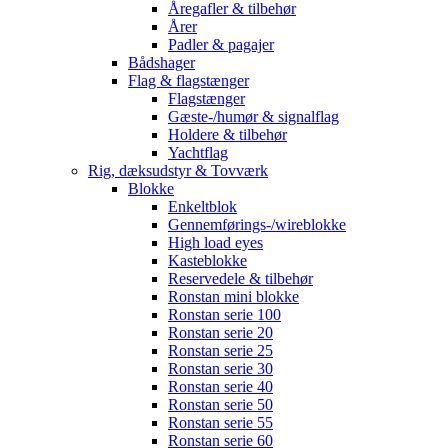
Åregafler & tilbehør
Årer
Padler & pagajer
Bådshager
Flag & flagstænger
Flagstænger
Gæste-/humør & signalflag
Holdere & tilbehør
Yachtflag
Rig, dæksudstyr & Tovværk
Blokke
Enkeltblok
Gennemførings-/wireblokke
High load eyes
Kasteblokke
Reservedele & tilbehør
Ronstan mini blokke
Ronstan serie 100
Ronstan serie 20
Ronstan serie 25
Ronstan serie 30
Ronstan serie 40
Ronstan serie 50
Ronstan serie 55
Ronstan serie 60