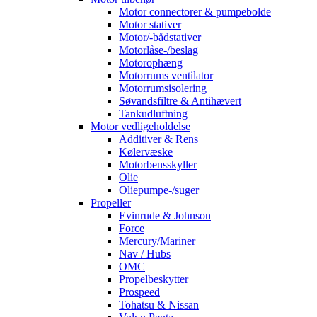
Motor connectorer & pumpebolde
Motor stativer
Motor/-bådstativer
Motorlåse-/beslag
Motorophæng
Motorrums ventilator
Motorrumsisolering
Søvandsfiltre & Antihævert
Tankudluftning
Motor vedligeholdelse
Additiver & Rens
Kølervæske
Motorbensskyller
Olie
Oliepumpe-/suger
Propeller
Evinrude & Johnson
Force
Mercury/Mariner
Nav / Hubs
OMC
Propelbeskytter
Prospeed
Tohatsu & Nissan