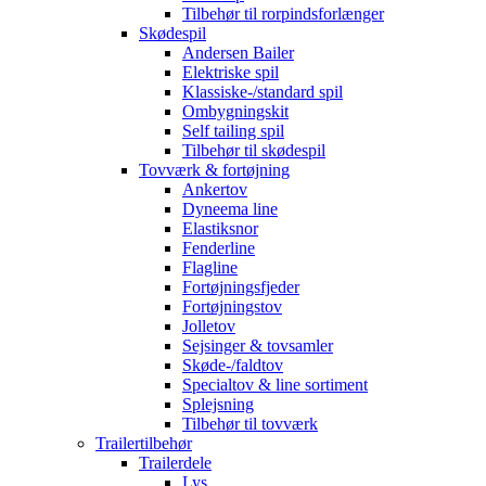
Tilbehør til rorpindsforlænger
Skødespil
Andersen Bailer
Elektriske spil
Klassiske-/standard spil
Ombygningskit
Self tailing spil
Tilbehør til skødespil
Tovværk & fortøjning
Ankertov
Dyneema line
Elastiksnor
Fenderline
Flagline
Fortøjningsfjeder
Fortøjningstov
Jolletov
Sejsinger & tovsamler
Skøde-/faldtov
Specialtov & line sortiment
Splejsning
Tilbehør til tovværk
Trailertilbehør
Trailerdele
Lys