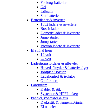
Forbrugsbatterier
Gel
Lithium
Startbatterier
Batterilader & inverter
1852 ladere & invertere
Bosch ladere
Dometic lader & invertere
Jump starter
Jumpstarter
Victron ladere & invertere
El signal horn
12 volt
24 volt
Ladestrømsfordeler & afbryder
Hovedafbryder & batterivælger
Jordplan/isolator
Ladekontrol & isolator
Omformere
Landstrøm
Kabler & stik
Systemer & HPFI anlæg
Paneler, kontakter & stik
Dæksstik & gennemføringer
El paneler