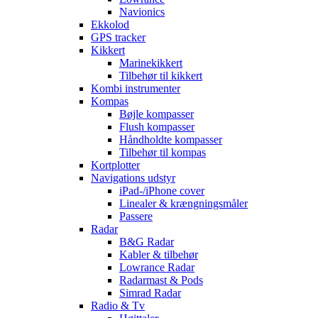
Navionics
Ekkolod
GPS tracker
Kikkert
Marinekikkert
Tilbehør til kikkert
Kombi instrumenter
Kompas
Bøjle kompasser
Flush kompasser
Håndholdte kompasser
Tilbehør til kompas
Kortplotter
Navigations udstyr
iPad-/iPhone cover
Linealer & krængningsmåler
Passere
Radar
B&G Radar
Kabler & tilbehør
Lowrance Radar
Radarmast & Pods
Simrad Radar
Radio & Tv