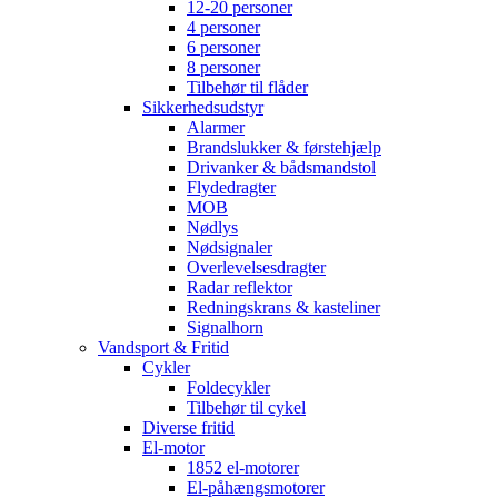
12-20 personer
4 personer
6 personer
8 personer
Tilbehør til flåder
Sikkerhedsudstyr
Alarmer
Brandslukker & førstehjælp
Drivanker & bådsmandstol
Flydedragter
MOB
Nødlys
Nødsignaler
Overlevelsesdragter
Radar reflektor
Redningskrans & kasteliner
Signalhorn
Vandsport & Fritid
Cykler
Foldecykler
Tilbehør til cykel
Diverse fritid
El-motor
1852 el-motorer
El-påhængsmotorer