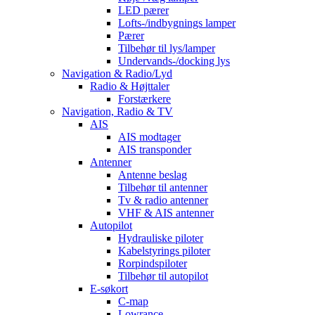
LED pærer
Lofts-/indbygnings lamper
Pærer
Tilbehør til lys/lamper
Undervands-/docking lys
Navigation & Radio/Lyd
Radio & Højttaler
Forstærkere
Navigation, Radio & TV
AIS
AIS modtager
AIS transponder
Antenner
Antenne beslag
Tilbehør til antenner
Tv & radio antenner
VHF & AIS antenner
Autopilot
Hydrauliske piloter
Kabelstyrings piloter
Rorpindspiloter
Tilbehør til autopilot
E-søkort
C-map
Lowrance