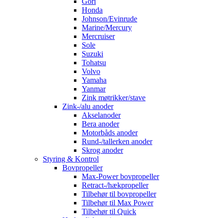
Gori
Honda
Johnson/Evinrude
Marine/Mercury
Mercruiser
Sole
Suzuki
Tohatsu
Volvo
Yamaha
Yanmar
Zink møtrikker/stave
Zink-/alu anoder
Akselanoder
Bera anoder
Motorbåds anoder
Rund-/tallerken anoder
Skrog anoder
Styring & Kontrol
Bovpropeller
Max-Power bovpropeller
Retract-/hækpropeller
Tilbehør til bovpropeller
Tilbehør til Max Power
Tilbehør til Quick