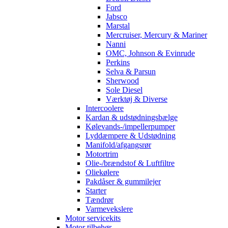
Ford
Jabsco
Marstal
Mercruiser, Mercury & Mariner
Nanni
OMC, Johnson & Evinrude
Perkins
Selva & Parsun
Sherwood
Sole Diesel
Værktøj & Diverse
Intercoolere
Kardan & udstødningsbælge
Kølevands-/impellerpumper
Lyddæmpere & Udstødning
Manifold/afgangsrør
Motortrim
Olie-/brændstof & Luftfiltre
Oliekølere
Pakdåser & gummilejer
Starter
Tændrør
Varmevekslere
Motor servicekits
Motor tilbehør