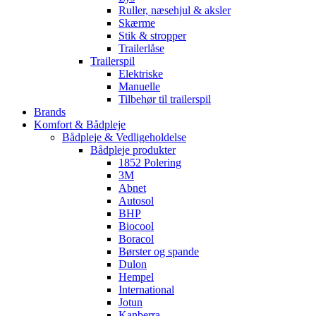
Ruller, næsehjul & aksler
Skærme
Stik & stropper
Trailerlåse
Trailerspil
Elektriske
Manuelle
Tilbehør til trailerspil
Brands
Komfort & Bådpleje
Bådpleje & Vedligeholdelse
Bådpleje produkter
1852 Polering
3M
Abnet
Autosol
BHP
Biocool
Boracol
Børster og spande
Dulon
Hempel
International
Jotun
Kanberra