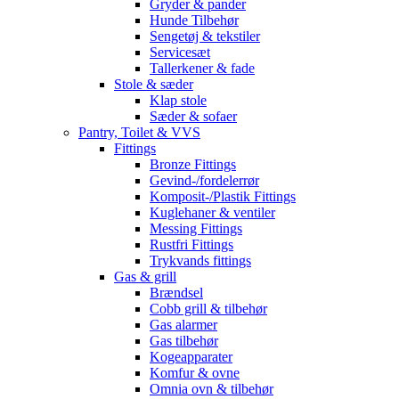
Gryder & pander
Hunde Tilbehør
Sengetøj & tekstiler
Servicesæt
Tallerkener & fade
Stole & sæder
Klap stole
Sæder & sofaer
Pantry, Toilet & VVS
Fittings
Bronze Fittings
Gevind-/fordelerrør
Komposit-/Plastik Fittings
Kuglehaner & ventiler
Messing Fittings
Rustfri Fittings
Trykvands fittings
Gas & grill
Brændsel
Cobb grill & tilbehør
Gas alarmer
Gas tilbehør
Kogeapparater
Komfur & ovne
Omnia ovn & tilbehør