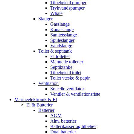
Tilbehør til pumper
Trykvandspumper
Whale
Slanger
Gasslange
Kanalslange
Sanitetsslange
Spuleslanger
Vandslange
Toilet & septitank
El-toiletter
Manuelle toiletter
Septiktanke
Tilbehør til toilet
Toilet væske & papir
Ventilation
Solcelle ventilator
Ventiler & ventilationsriste
Marineelektronik & El
El & Batterier
Batterier
AGM
Alm. batterier
Batterikasser og tilbehør
Dual batterier