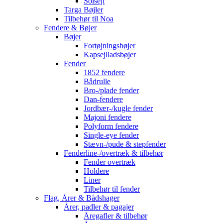
Solsejl
Targa Bøjler
Tilbehør til Noa
Fendere & Bøjer
Bøjer
Fortøjningsbøjer
Kapsejlladsbøjer
Fender
1852 fendere
Bådrulle
Bro-/plade fender
Dan-fendere
Jordbær-/kugle fender
Majoni fendere
Polyform fendere
Single-eye fender
Stævn-/pude & stepfender
Fenderline-/overtræk & tilbehør
Fender overtræk
Holdere
Liner
Tilbehør til fender
Flag, Årer & Bådshager
Årer, padler & pagajer
Åregafler & tilbehør