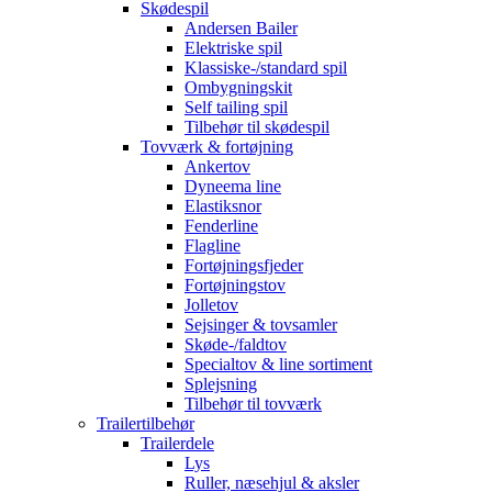
Skødespil
Andersen Bailer
Elektriske spil
Klassiske-/standard spil
Ombygningskit
Self tailing spil
Tilbehør til skødespil
Tovværk & fortøjning
Ankertov
Dyneema line
Elastiksnor
Fenderline
Flagline
Fortøjningsfjeder
Fortøjningstov
Jolletov
Sejsinger & tovsamler
Skøde-/faldtov
Specialtov & line sortiment
Splejsning
Tilbehør til tovværk
Trailertilbehør
Trailerdele
Lys
Ruller, næsehjul & aksler