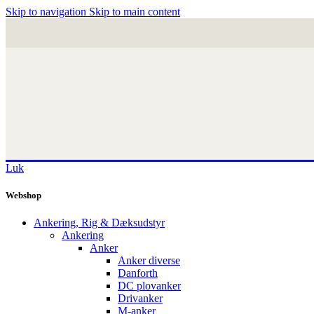
Skip to navigation
Skip to main content
Luk
Webshop
Ankering, Rig & Dæksudstyr
Ankering
Anker
Anker diverse
Danforth
DC plovanker
Drivanker
M-anker