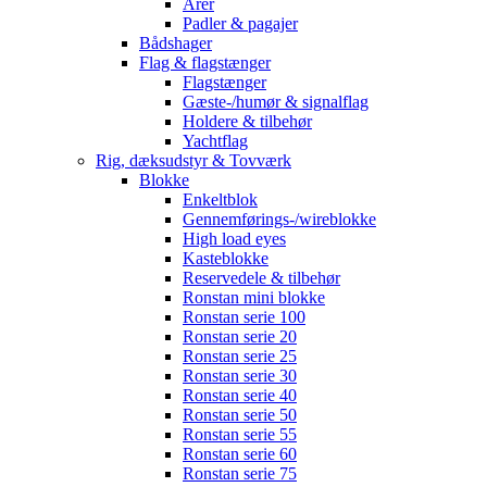
Årer
Padler & pagajer
Bådshager
Flag & flagstænger
Flagstænger
Gæste-/humør & signalflag
Holdere & tilbehør
Yachtflag
Rig, dæksudstyr & Tovværk
Blokke
Enkeltblok
Gennemførings-/wireblokke
High load eyes
Kasteblokke
Reservedele & tilbehør
Ronstan mini blokke
Ronstan serie 100
Ronstan serie 20
Ronstan serie 25
Ronstan serie 30
Ronstan serie 40
Ronstan serie 50
Ronstan serie 55
Ronstan serie 60
Ronstan serie 75