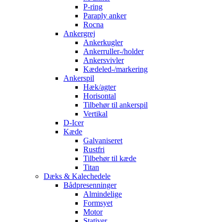
P-ring
Paraply anker
Rocna
Ankergrej
Ankerkugler
Ankerruller-/holder
Ankersvivler
Kædeled-/markering
Ankerspil
Hæk/agter
Horisontal
Tilbehør til ankerspil
Vertikal
D-Icer
Kæde
Galvaniseret
Rustfri
Tilbehør til kæde
Titan
Dæks & Kalechedele
Bådpresenninger
Almindelige
Formsyet
Motor
Stativer