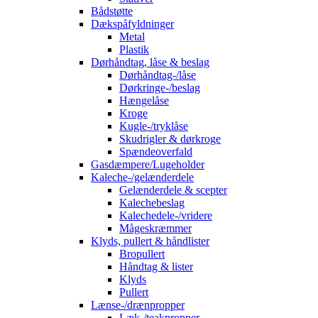
Bådstøtte
Dækspåfyldninger
Metal
Plastik
Dørhåndtag, låse & beslag
Dørhåndtag-/låse
Dørkringe-/beslag
Hængelåse
Kroge
Kugle-/tryklåse
Skudrigler & dørkroge
Spændeoverfald
Gasdæmpere/Lugeholder
Kaleche-/gelænderdele
Gelænderdele & scepter
Kalechebeslag
Kalechedele-/vridere
Mågeskræmmer
Klyds, pullert & håndlister
Bropullert
Håndtag & lister
Klyds
Pullert
Lænse-/drænpropper
Læk-/teakpropper