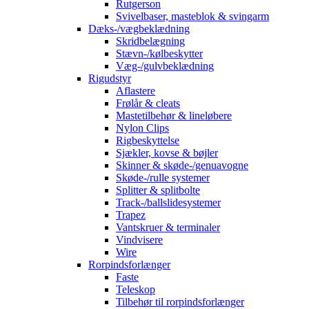
Rutgerson
Svivelbaser, masteblok & svingarm
Dæks-/vægbeklædning
Skridbelægning
Stævn-/kølbeskytter
Væg-/gulvbeklædning
Rigudstyr
Aflastere
Frølår & cleats
Mastetilbehør & lineløbere
Nylon Clips
Rigbeskyttelse
Sjækler, kovse & bøjler
Skinner & skøde-/genuavogne
Skøde-/rulle systemer
Splitter & splitbolte
Track-/ballslidesystemer
Trapez
Vantskruer & terminaler
Vindvisere
Wire
Rorpindsforlænger
Faste
Teleskop
Tilbehør til rorpindsforlænger