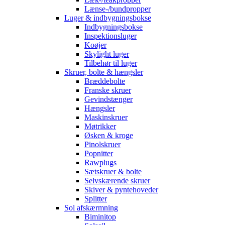
Lænse-/bundpropper
Luger & indbygningsbokse
Indbygningsbokse
Inspektionsluger
Koøjer
Skylight luger
Tilbehør til luger
Skruer, bolte & hængsler
Bræddebolte
Franske skruer
Gevindstænger
Hængsler
Maskinskruer
Møtrikker
Øsken & kroge
Pinolskruer
Popnitter
Rawplugs
Sætskruer & bolte
Selvskærende skruer
Skiver & pyntehoveder
Splitter
Sol afskærmning
Biminitop