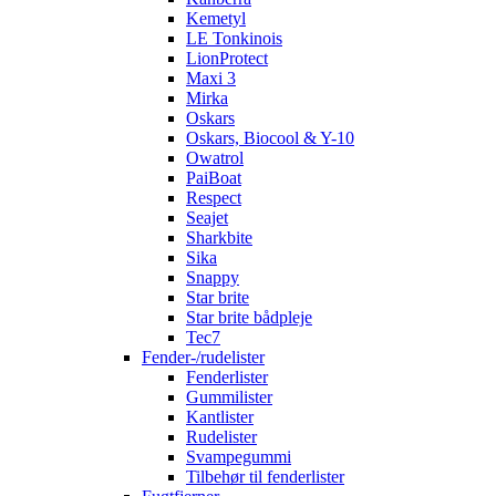
Kemetyl
LE Tonkinois
LionProtect
Maxi 3
Mirka
Oskars
Oskars, Biocool & Y-10
Owatrol
PaiBoat
Respect
Seajet
Sharkbite
Sika
Snappy
Star brite
Star brite bådpleje
Tec7
Fender-/rudelister
Fenderlister
Gummilister
Kantlister
Rudelister
Svampegummi
Tilbehør til fenderlister