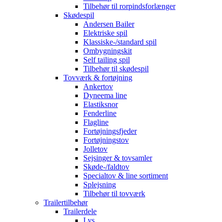
Tilbehør til rorpindsforlænger
Skødespil
Andersen Bailer
Elektriske spil
Klassiske-/standard spil
Ombygningskit
Self tailing spil
Tilbehør til skødespil
Tovværk & fortøjning
Ankertov
Dyneema line
Elastiksnor
Fenderline
Flagline
Fortøjningsfjeder
Fortøjningstov
Jolletov
Sejsinger & tovsamler
Skøde-/faldtov
Specialtov & line sortiment
Splejsning
Tilbehør til tovværk
Trailertilbehør
Trailerdele
Lys