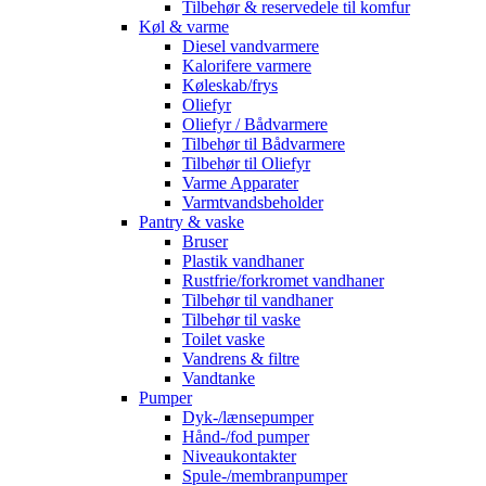
Tilbehør & reservedele til komfur
Køl & varme
Diesel vandvarmere
Kalorifere varmere
Køleskab/frys
Oliefyr
Oliefyr / Bådvarmere
Tilbehør til Bådvarmere
Tilbehør til Oliefyr
Varme Apparater
Varmtvandsbeholder
Pantry & vaske
Bruser
Plastik vandhaner
Rustfrie/forkromet vandhaner
Tilbehør til vandhaner
Tilbehør til vaske
Toilet vaske
Vandrens & filtre
Vandtanke
Pumper
Dyk-/lænsepumper
Hånd-/fod pumper
Niveaukontakter
Spule-/membranpumper