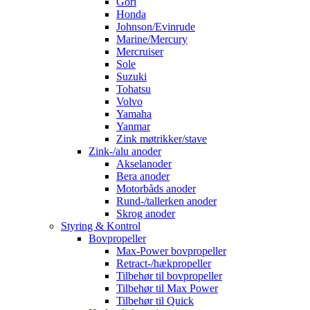
Gori
Honda
Johnson/Evinrude
Marine/Mercury
Mercruiser
Sole
Suzuki
Tohatsu
Volvo
Yamaha
Yanmar
Zink møtrikker/stave
Zink-/alu anoder
Akselanoder
Bera anoder
Motorbåds anoder
Rund-/tallerken anoder
Skrog anoder
Styring & Kontrol
Bovpropeller
Max-Power bovpropeller
Retract-/hækpropeller
Tilbehør til bovpropeller
Tilbehør til Max Power
Tilbehør til Quick