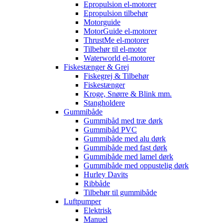
Epropulsion el-motorer
Epropulsion tilbehør
Motorguide
MotorGuide el-motorer
ThrustMe el-motorer
Tilbehør til el-motor
Waterworld el-motorer
Fiskestænger & Grej
Fiskegrej & Tilbehør
Fiskestænger
Kroge, Snørre & Blink mm.
Stangholdere
Gummibåde
Gummibåd med træ dørk
Gummibåd PVC
Gummibåde med alu dørk
Gummibåde med fast dørk
Gummibåde med lamel dørk
Gummibåde med oppustelig dørk
Hurley Davits
Ribbåde
Tilbehør til gummibåde
Luftpumper
Elektrisk
Manuel