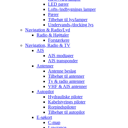
LED pærer
Lofts-/indbygnings lamper
Pærer
Tilbehør til lys/lamper
Undervands-/docking lys
Navigation & Radio/Lyd
Radio & Højttaler
Forstærkere
Navigation, Radio & TV
AIS
AIS modtager
AIS transponder
Antenner
Antenne beslag
Tilbehør til antenner
Tv & radio antenner
VHF & AIS antenner
Autopilot
Hydrauliske piloter
Kabelstyrings piloter
Rorpindspiloter
Tilbehør til autopilot
E-søkort
C-map
Lowrance