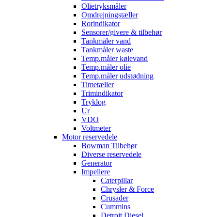
Olietryksmåler
Omdrejningstæller
Rorindikator
Sensorer/givere & tilbehør
Tankmåler vand
Tankmåler waste
Temp.måler kølevand
Temp.måler olie
Temp.måler udstødning
Timetæller
Trimindikator
Tryklog
Ur
VDO
Voltmeter
Motor reservedele
Bowman Tilbehør
Diverse reservedele
Generator
Impellere
Caterpillar
Chrysler & Force
Crusader
Cummins
Detroit Diesel