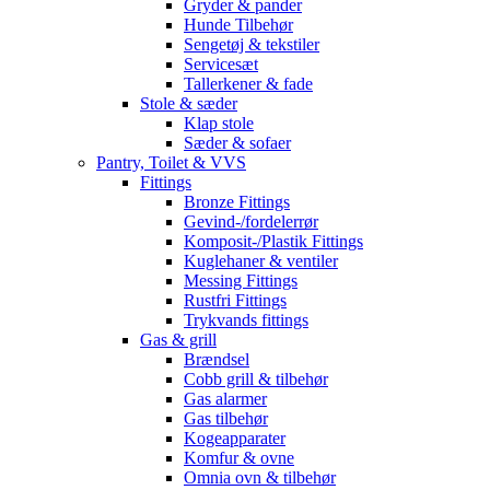
Gryder & pander
Hunde Tilbehør
Sengetøj & tekstiler
Servicesæt
Tallerkener & fade
Stole & sæder
Klap stole
Sæder & sofaer
Pantry, Toilet & VVS
Fittings
Bronze Fittings
Gevind-/fordelerrør
Komposit-/Plastik Fittings
Kuglehaner & ventiler
Messing Fittings
Rustfri Fittings
Trykvands fittings
Gas & grill
Brændsel
Cobb grill & tilbehør
Gas alarmer
Gas tilbehør
Kogeapparater
Komfur & ovne
Omnia ovn & tilbehør