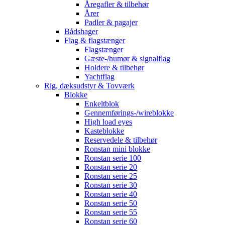
Åregafler & tilbehør
Årer
Padler & pagajer
Bådshager
Flag & flagstænger
Flagstænger
Gæste-/humør & signalflag
Holdere & tilbehør
Yachtflag
Rig, dæksudstyr & Tovværk
Blokke
Enkeltblok
Gennemførings-/wireblokke
High load eyes
Kasteblokke
Reservedele & tilbehør
Ronstan mini blokke
Ronstan serie 100
Ronstan serie 20
Ronstan serie 25
Ronstan serie 30
Ronstan serie 40
Ronstan serie 50
Ronstan serie 55
Ronstan serie 60