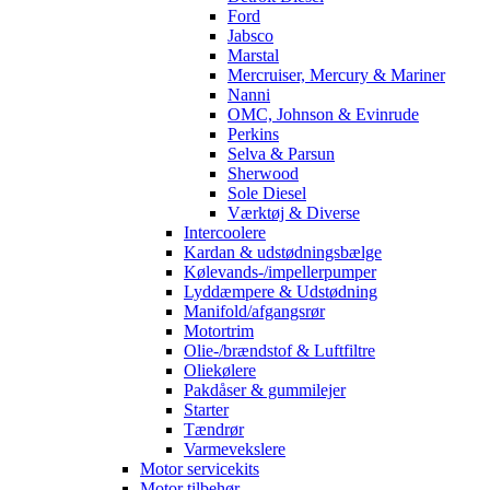
Ford
Jabsco
Marstal
Mercruiser, Mercury & Mariner
Nanni
OMC, Johnson & Evinrude
Perkins
Selva & Parsun
Sherwood
Sole Diesel
Værktøj & Diverse
Intercoolere
Kardan & udstødningsbælge
Kølevands-/impellerpumper
Lyddæmpere & Udstødning
Manifold/afgangsrør
Motortrim
Olie-/brændstof & Luftfiltre
Oliekølere
Pakdåser & gummilejer
Starter
Tændrør
Varmevekslere
Motor servicekits
Motor tilbehør