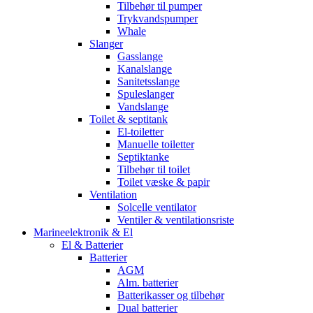
Tilbehør til pumper
Trykvandspumper
Whale
Slanger
Gasslange
Kanalslange
Sanitetsslange
Spuleslanger
Vandslange
Toilet & septitank
El-toiletter
Manuelle toiletter
Septiktanke
Tilbehør til toilet
Toilet væske & papir
Ventilation
Solcelle ventilator
Ventiler & ventilationsriste
Marineelektronik & El
El & Batterier
Batterier
AGM
Alm. batterier
Batterikasser og tilbehør
Dual batterier