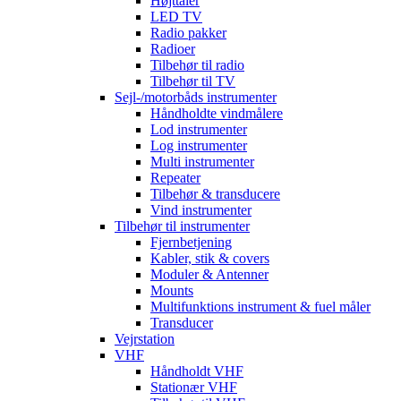
Højttaler
LED TV
Radio pakker
Radioer
Tilbehør til radio
Tilbehør til TV
Sejl-/motorbåds instrumenter
Håndholdte vindmålere
Lod instrumenter
Log instrumenter
Multi instrumenter
Repeater
Tilbehør & transducere
Vind instrumenter
Tilbehør til instrumenter
Fjernbetjening
Kabler, stik & covers
Moduler & Antenner
Mounts
Multifunktions instrument & fuel måler
Transducer
Vejrstation
VHF
Håndholdt VHF
Stationær VHF