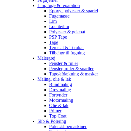
Fugtfjerner
Lim, fuge & reparation
Epoxy, polyester & spartel
Fugemasse
Lim
Loctite/lim
Polyester & gelcoat
PSP Tape
Tape
Terostat & Terokal
Tilbehør til fugning
Malergrej
Pensler & ruller
Pensler, ruller & spartler
Tape/afdækning & masker
Maling, olie & lak
Bundmaling
Drevmaling
Fortynder
Motormaling
Olie & lak
Primer
Top Coat
Slib & Polering
Poler-/slibemaskiner