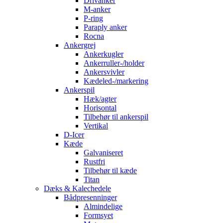
Drivanker
M-anker
P-ring
Paraply anker
Rocna
Ankergrej
Ankerkugler
Ankerruller-/holder
Ankersvivler
Kædeled-/markering
Ankerspil
Hæk/agter
Horisontal
Tilbehør til ankerspil
Vertikal
D-Icer
Kæde
Galvaniseret
Rustfri
Tilbehør til kæde
Titan
Dæks & Kalechedele
Bådpresenninger
Almindelige
Formsyet