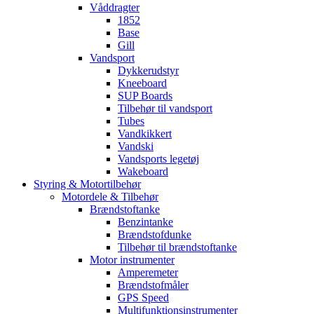
Våddragter
1852
Base
Gill
Vandsport
Dykkerudstyr
Kneeboard
SUP Boards
Tilbehør til vandsport
Tubes
Vandkikkert
Vandski
Vandsports legetøj
Wakeboard
Styring & Motortilbehør
Motordele & Tilbehør
Brændstoftanke
Benzintanke
Brændstofdunke
Tilbehør til brændstoftanke
Motor instrumenter
Amperemeter
Brændstofmåler
GPS Speed
Multifunktionsinstrumenter