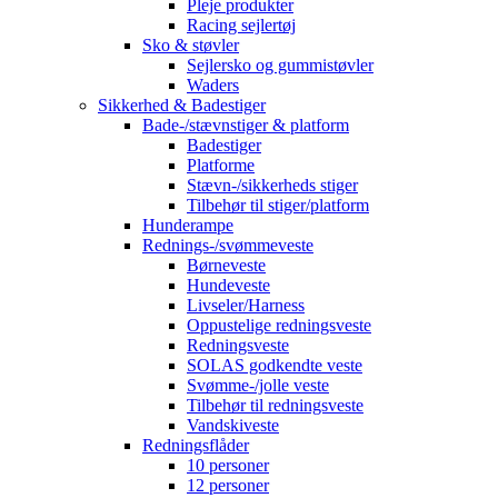
Pleje produkter
Racing sejlertøj
Sko & støvler
Sejlersko og gummistøvler
Waders
Sikkerhed & Badestiger
Bade-/stævnstiger & platform
Badestiger
Platforme
Stævn-/sikkerheds stiger
Tilbehør til stiger/platform
Hunderampe
Rednings-/svømmeveste
Børneveste
Hundeveste
Livseler/Harness
Oppustelige redningsveste
Redningsveste
SOLAS godkendte veste
Svømme-/jolle veste
Tilbehør til redningsveste
Vandskiveste
Redningsflåder
10 personer
12 personer