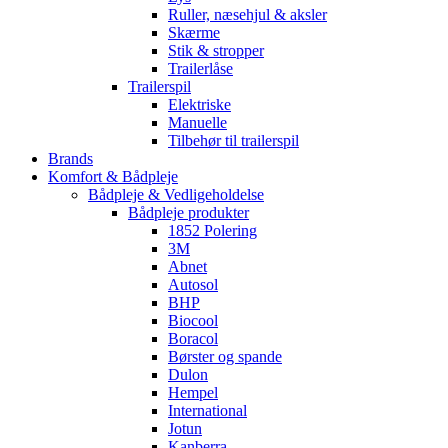
Ruller, næsehjul & aksler
Skærme
Stik & stropper
Trailerlåse
Trailerspil
Elektriske
Manuelle
Tilbehør til trailerspil
Brands
Komfort & Bådpleje
Bådpleje & Vedligeholdelse
Bådpleje produkter
1852 Polering
3M
Abnet
Autosol
BHP
Biocool
Boracol
Børster og spande
Dulon
Hempel
International
Jotun
Kanberra