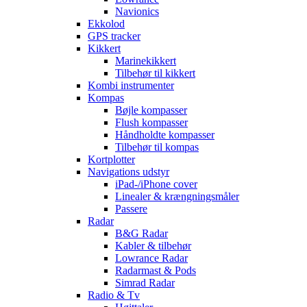
Navionics
Ekkolod
GPS tracker
Kikkert
Marinekikkert
Tilbehør til kikkert
Kombi instrumenter
Kompas
Bøjle kompasser
Flush kompasser
Håndholdte kompasser
Tilbehør til kompas
Kortplotter
Navigations udstyr
iPad-/iPhone cover
Linealer & krængningsmåler
Passere
Radar
B&G Radar
Kabler & tilbehør
Lowrance Radar
Radarmast & Pods
Simrad Radar
Radio & Tv