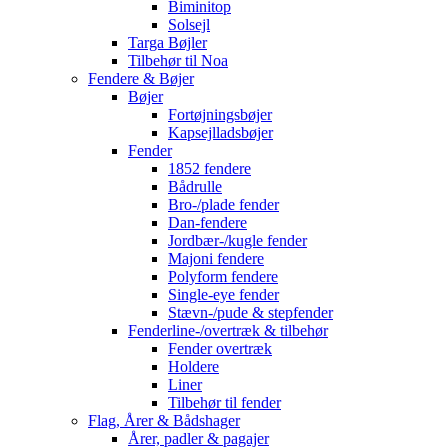
Biminitop
Solsejl
Targa Bøjler
Tilbehør til Noa
Fendere & Bøjer
Bøjer
Fortøjningsbøjer
Kapsejlladsbøjer
Fender
1852 fendere
Bådrulle
Bro-/plade fender
Dan-fendere
Jordbær-/kugle fender
Majoni fendere
Polyform fendere
Single-eye fender
Stævn-/pude & stepfender
Fenderline-/overtræk & tilbehør
Fender overtræk
Holdere
Liner
Tilbehør til fender
Flag, Årer & Bådshager
Årer, padler & pagajer