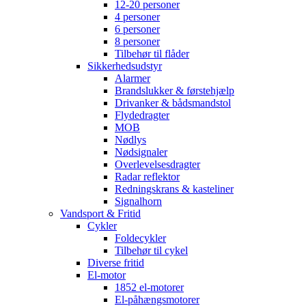
12-20 personer
4 personer
6 personer
8 personer
Tilbehør til flåder
Sikkerhedsudstyr
Alarmer
Brandslukker & førstehjælp
Drivanker & bådsmandstol
Flydedragter
MOB
Nødlys
Nødsignaler
Overlevelsesdragter
Radar reflektor
Redningskrans & kasteliner
Signalhorn
Vandsport & Fritid
Cykler
Foldecykler
Tilbehør til cykel
Diverse fritid
El-motor
1852 el-motorer
El-påhængsmotorer