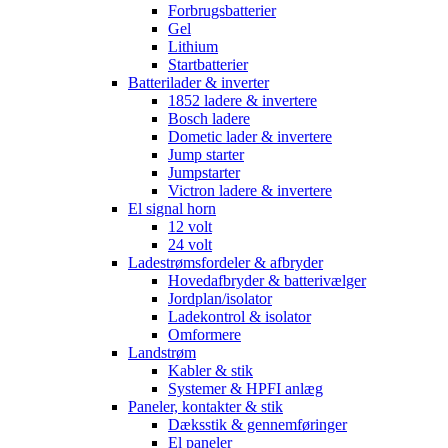
Forbrugsbatterier
Gel
Lithium
Startbatterier
Batterilader & inverter
1852 ladere & invertere
Bosch ladere
Dometic lader & invertere
Jump starter
Jumpstarter
Victron ladere & invertere
El signal horn
12 volt
24 volt
Ladestrømsfordeler & afbryder
Hovedafbryder & batterivælger
Jordplan/isolator
Ladekontrol & isolator
Omformere
Landstrøm
Kabler & stik
Systemer & HPFI anlæg
Paneler, kontakter & stik
Dæksstik & gennemføringer
El paneler