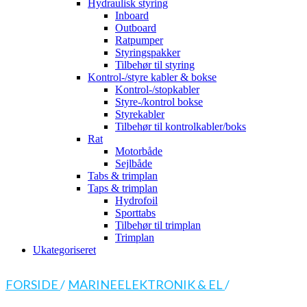
Hydraulisk styring
Inboard
Outboard
Ratpumper
Styringspakker
Tilbehør til styring
Kontrol-/styre kabler & bokse
Kontrol-/stopkabler
Styre-/kontrol bokse
Styrekabler
Tilbehør til kontrolkabler/boks
Rat
Motorbåde
Sejlbåde
Tabs & trimplan
Taps & trimplan
Hydrofoil
Sporttabs
Tilbehør til trimplan
Trimplan
Ukategoriseret
FORSIDE
/
MARINEELEKTRONIK & EL
/