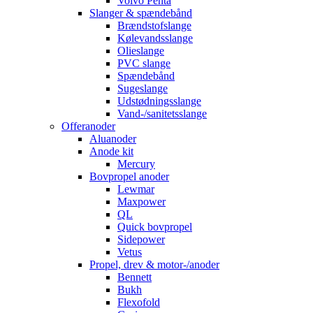
Volvo Penta
Slanger & spændebånd
Brændstofslange
Kølevandsslange
Olieslange
PVC slange
Spændebånd
Sugeslange
Udstødningsslange
Vand-/sanitetsslange
Offeranoder
Aluanoder
Anode kit
Mercury
Bovpropel anoder
Lewmar
Maxpower
QL
Quick bovpropel
Sidepower
Vetus
Propel, drev & motor-/anoder
Bennett
Bukh
Flexofold