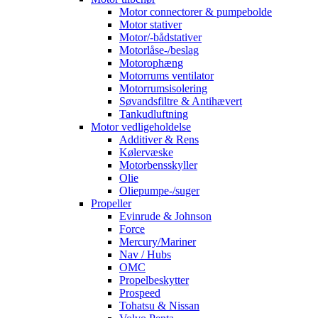
Motor connectorer & pumpebolde
Motor stativer
Motor/-bådstativer
Motorlåse-/beslag
Motorophæng
Motorrums ventilator
Motorrumsisolering
Søvandsfiltre & Antihævert
Tankudluftning
Motor vedligeholdelse
Additiver & Rens
Kølervæske
Motorbensskyller
Olie
Oliepumpe-/suger
Propeller
Evinrude & Johnson
Force
Mercury/Mariner
Nav / Hubs
OMC
Propelbeskytter
Prospeed
Tohatsu & Nissan