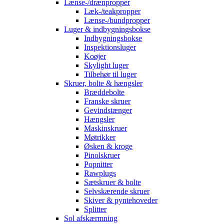
Lænse-/drænpropper
Læk-/teakpropper
Lænse-/bundpropper
Luger & indbygningsbokse
Indbygningsbokse
Inspektionsluger
Koøjer
Skylight luger
Tilbehør til luger
Skruer, bolte & hængsler
Bræddebolte
Franske skruer
Gevindstænger
Hængsler
Maskinskruer
Møtrikker
Øsken & kroge
Pinolskruer
Popnitter
Rawplugs
Sætskruer & bolte
Selvskærende skruer
Skiver & pyntehoveder
Splitter
Sol afskærmning