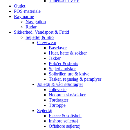
Tilbehør til VHF
Outlet
POS-materiale
Raymarine
Navigation
Radar
Sikkerhed, Vandsport & Fritid
Sejlertøj & Sko
Crewwear
Baselayer
Huer, hatte & sokker
Jakker
Polo'er & shorts
Sejlerhandsker
Solbriller, ure & knive
Tasker, regnslag & paraplyer
Jolletøj & våd-/tørdragter
Jolleveste
Neopren sko/sokker
Tørdragter
Tørtoppe
Sejlertøj
Fleece & softshell
Inshore sejlertøj
Offshore sejlertøj