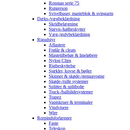
Ronstan serie 75
Rutgerson
Svivelbaser, masteblok & svingarm
Dæks-/vægbeklædning
Skridbelægning
Stævn-/kølbeskytter
Væg-/gulvbeklædning
Rigudstyr
Aflastere
Frølår & cleats
Mastetilbehør & lineløbere
Nylon Clips
Rigbeskyttelse
Sjækler, kovse & bøjler
Skinner & skøde-/genuavogne
Skøde-/rulle systemer
Splitter & splitbolte
Track-/ballslidesystemer
Trapez
Vantskruer & terminaler
Vindvisere
Wire
Rorpindsforlænger
Faste
Teleskop