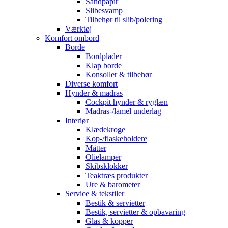
Sandpapir
Slibesvamp
Tilbehør til slib/polering
Værktøj
Komfort ombord
Borde
Bordplader
Klap borde
Konsoller & tilbehør
Diverse komfort
Hynder & madras
Cockpit hynder & ryglæn
Madras-/lamel underlag
Interiør
Klædekroge
Kop-/flaskeholdere
Måtter
Olielamper
Skibsklokker
Teaktræs produkter
Ure & barometer
Service & tekstiler
Bestik & servietter
Bestik, servietter & opbavaring
Glas & kopper