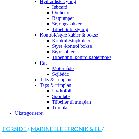
Hydraulisk styring
Inboard
Outboard
Ratpumper
Styringspakker
Tilbehør til styring
Kontrol-/styre kabler & bokse
Kontrol-/stopkabler
Styre-/kontrol bokse
Styrekabler
Tilbehør til kontrolkabler/boks
Rat
Motorbåde
Sejlbåde
Tabs & trimplan
Taps & trimplan
Hydrofoil
Sporttabs
Tilbehør til trimplan
Trimplan
Ukategoriseret
FORSIDE
/
MARINEELEKTRONIK & EL
/