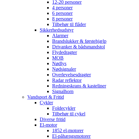
12-20 personer
4 personer
6 personer
8 personer
Tilbehør til flåder
Sikkerhedsudstyr
Alarmer
Brandslukker & førstehjælp
Drivanker & bådsmandstol
Flydedragter
MOB
Nødlys
Nødsignaler
Overlevelsesdragter
Radar reflektor
Redningskrans & kasteliner
Signalhorn
Vandsport & Fritid
Cykler
Foldecykler
Tilbehør til cykel
Diverse fritid
El-motor
1852 el-motorer
El-påhængsmotorer