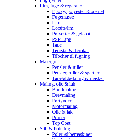
Fugtfjerner
Lim, fuge & reparation
Epoxy, polyester & spartel
Fugemasse
Lim
Loctite/lim
Polyester & gelcoat
PSP Tape
Tape
Terostat & Terokal
Tilbehør til fugning
Malergrej
Pensler & ruller
Pensler, ruller & spartler
Tape/afdækning & masker
Maling, olie & lak
Bundmaling
Drevmaling
Fortynder
Motormaling
Olie & lak
Primer
Top Coat
Slib & Polering
Poler-/slibemaskiner