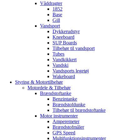
Våddragter
1852
Base
Gill
Vandsport
Dykkerudstyr
Kneeboard
SUP Boards
Tilbehør til vandsport
Tubes
Vandkikkert
Vandski
Vandsports legetøj
Wakeboard
Styring & Motortilbehør
Motordele & Tilbehør
Brændstoftanke
Benzintanke
Brændstofdunke
Tilbehør til brændstoftanke
Motor instrumenter
Amperemeter
Brændstofmåler
GPS Speed
Multifunktionsinstrumenter