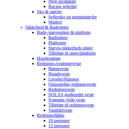
Pleje produkter
Racing sejlertøj
Sko & støvler
Sejlersko og gummistøvler
Waders
Sikkerhed & Badestiger
Bade-/stævnstiger & platform
Badestiger
Platforme
Stævn-/sikkerheds stiger
Tilbehør til stiger/platform
Hunderampe
Rednings-/svømmeveste
Børneveste
Hundeveste
Livseler/Harness
Oppustelige redningsveste
Redningsveste
SOLAS godkendte veste
Svømme-/jolle veste
Tilbehør til redningsveste
Vandskiveste
Redningsflåder
10 personer
12 personer