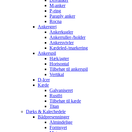
Drivanker
M-anker
P-ring
Paraply anker
Rocna
Ankergrej
Ankerkugler
Ankerruller-/holder
Ankersvivler
Kædeled-/markering
Ankerspil
Hæk/agter
Horisontal
Tilbehør til ankerspil
Vertikal
D-Icer
Kæde
Galvaniseret
Rustfri
Tilbehør til kæde
Titan
Dæks & Kalechedele
Bådpresenninger
Almindelige
Formsyet