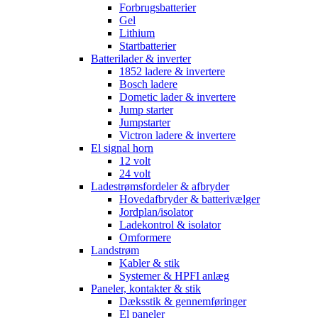
Forbrugsbatterier
Gel
Lithium
Startbatterier
Batterilader & inverter
1852 ladere & invertere
Bosch ladere
Dometic lader & invertere
Jump starter
Jumpstarter
Victron ladere & invertere
El signal horn
12 volt
24 volt
Ladestrømsfordeler & afbryder
Hovedafbryder & batterivælger
Jordplan/isolator
Ladekontrol & isolator
Omformere
Landstrøm
Kabler & stik
Systemer & HPFI anlæg
Paneler, kontakter & stik
Dæksstik & gennemføringer
El paneler