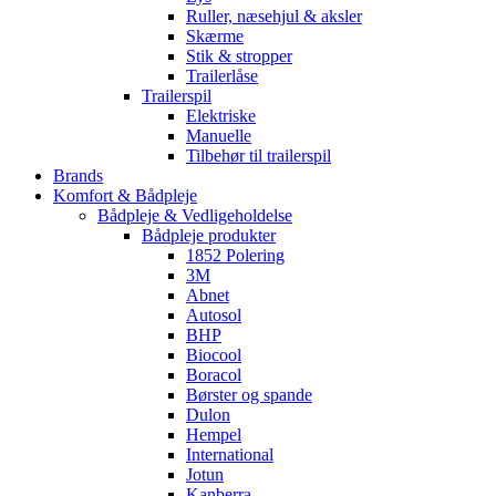
Ruller, næsehjul & aksler
Skærme
Stik & stropper
Trailerlåse
Trailerspil
Elektriske
Manuelle
Tilbehør til trailerspil
Brands
Komfort & Bådpleje
Bådpleje & Vedligeholdelse
Bådpleje produkter
1852 Polering
3M
Abnet
Autosol
BHP
Biocool
Boracol
Børster og spande
Dulon
Hempel
International
Jotun
Kanberra