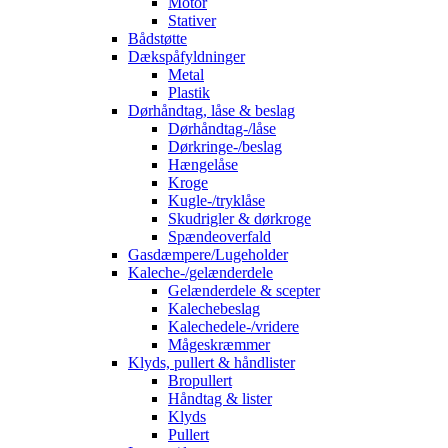
Motor
Stativer
Bådstøtte
Dækspåfyldninger
Metal
Plastik
Dørhåndtag, låse & beslag
Dørhåndtag-/låse
Dørkringe-/beslag
Hængelåse
Kroge
Kugle-/tryklåse
Skudrigler & dørkroge
Spændeoverfald
Gasdæmpere/Lugeholder
Kaleche-/gelænderdele
Gelænderdele & scepter
Kalechebeslag
Kalechedele-/vridere
Mågeskræmmer
Klyds, pullert & håndlister
Bropullert
Håndtag & lister
Klyds
Pullert