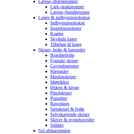
Lænse-/drænpropper
Læk-/teakpropper
Lænse-/bundpropper
Luger & indbygningsbokse
Indbygningsbokse
Inspektionsluger
Koøjer
Skylight luger
Tilbehør til luger
Skruer, bolte & hængsler
Bræddebolte
Franske skruer
Gevindstænger
Hængsler
Maskinskruer
Møtrikker
Øsken & kroge
Pinolskruer
Popnitter
Rawplugs
Sætskruer & bolte
Selvskærende skruer
Skiver & pyntehoveder
Splitter
Sol afskærmning