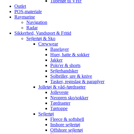
Tilbehør til VHF
Outlet
POS-materiale
Raymarine
Navigation
Radar
Sikkerhed, Vandsport & Fritid
Sejlertøj & Sko
Crewwear
Baselayer
Huer, hatte & sokker
Jakker
Polo'er & shorts
Sejlerhandsker
Solbriller, ure & knive
Tasker, regnslag & paraplyer
Jolletøj & våd-/tørdragter
Jolleveste
Neopren sko/sokker
Tørdragter
Tørtoppe
Sejlertøj
Fleece & softshell
Inshore sejlertøj
Offshore sejlertøj