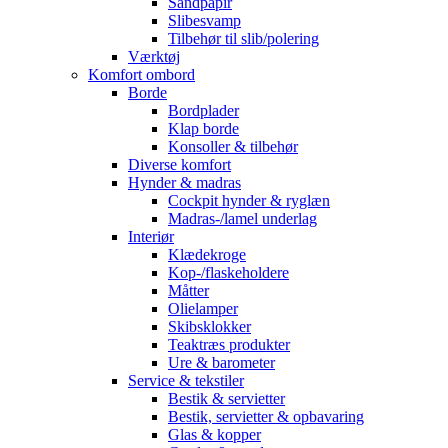
Sandpapir
Slibesvamp
Tilbehør til slib/polering
Værktøj
Komfort ombord
Borde
Bordplader
Klap borde
Konsoller & tilbehør
Diverse komfort
Hynder & madras
Cockpit hynder & ryglæn
Madras-/lamel underlag
Interiør
Klædekroge
Kop-/flaskeholdere
Måtter
Olielamper
Skibsklokker
Teaktræs produkter
Ure & barometer
Service & tekstiler
Bestik & servietter
Bestik, servietter & opbavaring
Glas & kopper