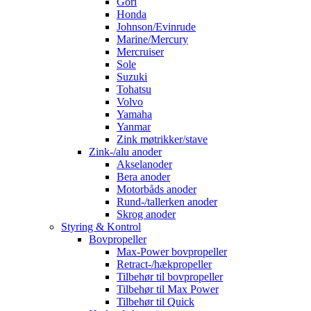
Gori
Honda
Johnson/Evinrude
Marine/Mercury
Mercruiser
Sole
Suzuki
Tohatsu
Volvo
Yamaha
Yanmar
Zink møtrikker/stave
Zink-/alu anoder
Akselanoder
Bera anoder
Motorbåds anoder
Rund-/tallerken anoder
Skrog anoder
Styring & Kontrol
Bovpropeller
Max-Power bovpropeller
Retract-/hækpropeller
Tilbehør til bovpropeller
Tilbehør til Max Power
Tilbehør til Quick