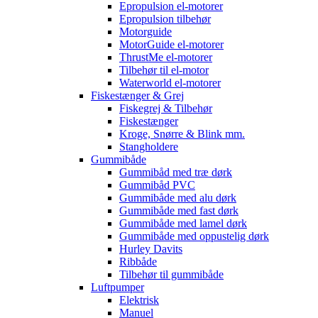
Epropulsion el-motorer
Epropulsion tilbehør
Motorguide
MotorGuide el-motorer
ThrustMe el-motorer
Tilbehør til el-motor
Waterworld el-motorer
Fiskestænger & Grej
Fiskegrej & Tilbehør
Fiskestænger
Kroge, Snørre & Blink mm.
Stangholdere
Gummibåde
Gummibåd med træ dørk
Gummibåd PVC
Gummibåde med alu dørk
Gummibåde med fast dørk
Gummibåde med lamel dørk
Gummibåde med oppustelig dørk
Hurley Davits
Ribbåde
Tilbehør til gummibåde
Luftpumper
Elektrisk
Manuel