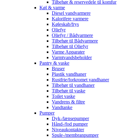
Tilbehør & reservedele til komfur
Køl & varme
Diesel vandvarmere
Kalorifere varmere
Køleskab/frys
Oliefyr
Oliefyr / Bådvarmere
Tilbehør til Bådvarmere
Tilbehør til Oliefyr
Varme Apparater
Varmtvandsbeholder
Pantry & vaske
Bruser
Plastik vandhaner
Rustfrie/forkromet vandhaner
Tilbehør til vandhaner
Tilbehør til vaske
Toilet vaske
Vandrens & filtre
Vandtanke
Pumper
Dyk-/lænsepumper
Hånd-/fod pumper
Niveaukontakter
Spule-/membranpumper