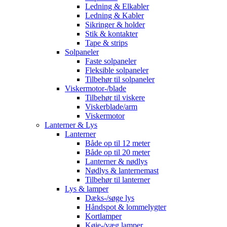
Ledning & Elkabler
Ledning & Kabler
Sikringer & holder
Stik & kontakter
Tape & strips
Solpaneler
Faste solpaneler
Fleksible solpaneler
Tilbehør til solpaneler
Viskermotor-/blade
Tilbehør til viskere
Viskerblade/arm
Viskermotor
Lanterner & Lys
Lanterner
Både op til 12 meter
Både op til 20 meter
Lanterner & nødlys
Nødlys & lanternemast
Tilbehør til lanterner
Lys & lamper
Dæks-/søge lys
Håndspot & lommelygter
Kortlamper
Køje-/væg lamper