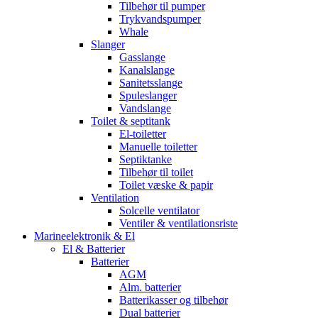
Tilbehør til pumper
Trykvandspumper
Whale
Slanger
Gasslange
Kanalslange
Sanitetsslange
Spuleslanger
Vandslange
Toilet & septitank
El-toiletter
Manuelle toiletter
Septiktanke
Tilbehør til toilet
Toilet væske & papir
Ventilation
Solcelle ventilator
Ventiler & ventilationsriste
Marineelektronik & El
El & Batterier
Batterier
AGM
Alm. batterier
Batterikasser og tilbehør
Dual batterier