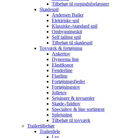
Tilbehør til rorpindsforlænger
Skødespil
Andersen Bailer
Elektriske spil
Klassiske-/standard spil
Ombygningskit
Self tailing spil
Tilbehør til skødespil
Tovværk & fortøjning
Ankertov
Dyneema line
Elastiksnor
Fenderline
Flagline
Fortøjningsfjeder
Fortøjningstov
Jolletov
Sejsinger & tovsamler
Skøde-/faldtov
Specialtov & line sortiment
Splejsning
Tilbehør til tovværk
Trailertilbehør
Trailerdele
Lys