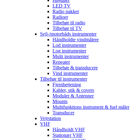
Højttaler
LED TV
Radio pakker
Radioer
Tilbehør til radio
Tilbehør til TV
Sejl-/motorbåds instrumenter
Håndholdte vindmålere
Lod instrumenter
Log instrumenter
Multi instrumenter
Repeater
Tilbehør & transducere
Vind instrumenter
Tilbehør til instrumenter
Fjernbetjening
Kabler, stik & covers
Moduler & Antenner
Mounts
Multifunktions instrument & fuel måler
Transducer
Vejrstation
VHF
Håndholdt VHF
Stationær VHF