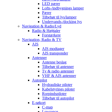
LED pærer
Lofts-/indbygnings lamper
Pærer
Tilbehør til lys/lamper
Undervands-/docking lys
Navigation & Radio/Lyd
Radio & Højttaler
Forstærkere
Navigation, Radio & TV
AIS
AIS modtager
AIS transponder
Antenner
Antenne beslag
Tilbehør til antenner
Tv & radio antenner
VHF & AIS antenner
Autopilot
Hydrauliske piloter
Kabelstyrings piloter
Rorpindspiloter
Tilbehør til autopilot
E-søkort
C-map
Lowrance