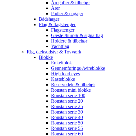
Åregafler & tilbehør
Årer
Padler & pagajer
Bådshager
Flag & flagstænger
Flagstænger
Gæste-/humør & signalflag
Holdere & tilbehør
Yachtflag
Rig, dæksudstyr & Tovværk
Blokke
Enkeltblok
Gennemførings-/wireblokke
High load eyes
Kasteblokke
Reservedele & tilbehør
Ronstan mini blokke
Ronstan serie 100
Ronstan serie 20
Ronstan serie 25
Ronstan serie 30
Ronstan serie 40
Ronstan serie 50
Ronstan serie 55
Ronstan serie 60