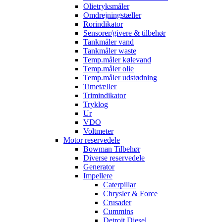
Olietryksmåler
Omdrejningstæller
Rorindikator
Sensorer/givere & tilbehør
Tankmåler vand
Tankmåler waste
Temp.måler kølevand
Temp.måler olie
Temp.måler udstødning
Timetæller
Trimindikator
Tryklog
Ur
VDO
Voltmeter
Motor reservedele
Bowman Tilbehør
Diverse reservedele
Generator
Impellere
Caterpillar
Chrysler & Force
Crusader
Cummins
Detroit Diesel