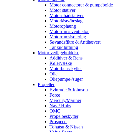
Motor connectorer & pumpebolde
Motor stativer
Motor/-bådstativer
Motorlåse-/beslag
Motorophæng
Motorrums ventilator
Motorrumsisolering
Søvandsfiltre & Antihævert
Tankudluftning
Motor vedligeholdelse
Additiver & Rens
Kølervæske
Motorbensskyller
Olie
Oliepumpe-/suger
Propeller
Evinrude & Johnson
Force
Mercury/Mariner
Nav / Hubs
OMC
Propelbeskytter
Prospeed
Tohatsu & Nissan