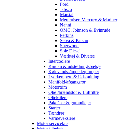
Ford
Jabsco
Marstal
Mercruiser, Mercury & Mariner
Nanni
OMC, Johnson & Evinrude
Perkins
Selva & Parsun
Sherwood
Sole Diesel
Værktøj & Diverse
Intercoolere
Kardan & udstødningsbælge
Kølevands-/impellerpumper
Lyddæmpere & Udstødning
Manifold/afgangsrør
Motortrim
Olie-/brændstof & Luftfiltre
Oliekølere
Pakdåser & gummilejer
Starter
Tændrør
Varmevekslere
Motor servicekits
Motor tilbehør