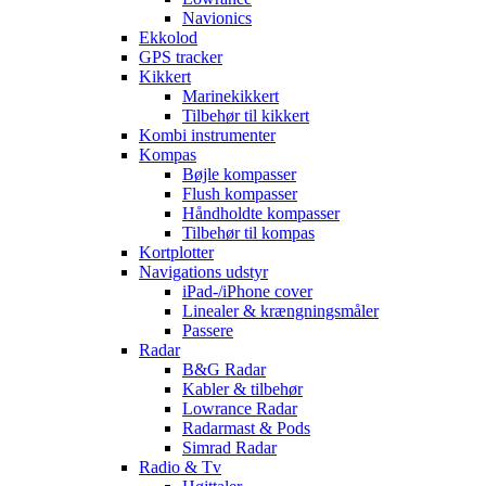
Navionics
Ekkolod
GPS tracker
Kikkert
Marinekikkert
Tilbehør til kikkert
Kombi instrumenter
Kompas
Bøjle kompasser
Flush kompasser
Håndholdte kompasser
Tilbehør til kompas
Kortplotter
Navigations udstyr
iPad-/iPhone cover
Linealer & krængningsmåler
Passere
Radar
B&G Radar
Kabler & tilbehør
Lowrance Radar
Radarmast & Pods
Simrad Radar
Radio & Tv