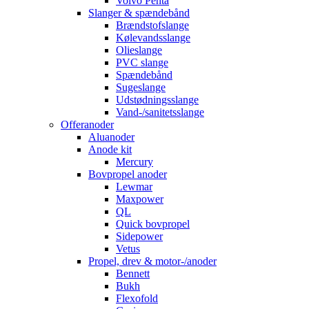
Volvo Penta
Slanger & spændebånd
Brændstofslange
Kølevandsslange
Olieslange
PVC slange
Spændebånd
Sugeslange
Udstødningsslange
Vand-/sanitetsslange
Offeranoder
Aluanoder
Anode kit
Mercury
Bovpropel anoder
Lewmar
Maxpower
QL
Quick bovpropel
Sidepower
Vetus
Propel, drev & motor-/anoder
Bennett
Bukh
Flexofold