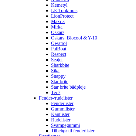
Kemetyl
LE Tonkinois
LionProtect
Maxi 3
Mirka
Oskars
Oskars, Biocool & Y-10
Owatrol
PaiBoat
Respect
Seajet
Sharkbite
Sika
Snappy
Star brite
Star brite bådpleje
Tec7
Fender-/rudelister
Fenderlister
Gummilister
Kantlister
Rudelister
Svampegummi
Tilbehør til fenderlister