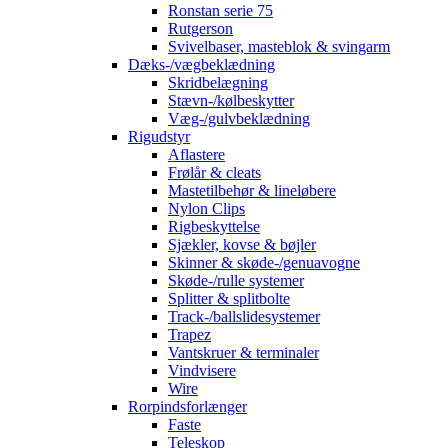
Ronstan serie 75
Rutgerson
Svivelbaser, masteblok & svingarm
Dæks-/vægbeklædning
Skridbelægning
Stævn-/kølbeskytter
Væg-/gulvbeklædning
Rigudstyr
Aflastere
Frølår & cleats
Mastetilbehør & lineløbere
Nylon Clips
Rigbeskyttelse
Sjækler, kovse & bøjler
Skinner & skøde-/genuavogne
Skøde-/rulle systemer
Splitter & splitbolte
Track-/ballslidesystemer
Trapez
Vantskruer & terminaler
Vindvisere
Wire
Rorpindsforlænger
Faste
Teleskop