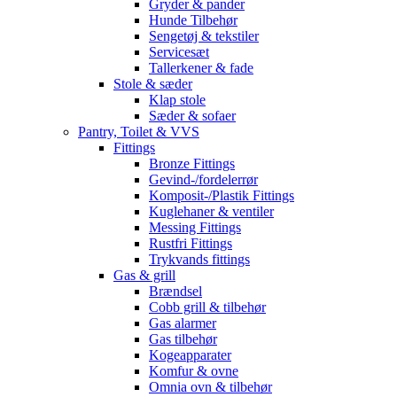
Gryder & pander
Hunde Tilbehør
Sengetøj & tekstiler
Servicesæt
Tallerkener & fade
Stole & sæder
Klap stole
Sæder & sofaer
Pantry, Toilet & VVS
Fittings
Bronze Fittings
Gevind-/fordelerrør
Komposit-/Plastik Fittings
Kuglehaner & ventiler
Messing Fittings
Rustfri Fittings
Trykvands fittings
Gas & grill
Brændsel
Cobb grill & tilbehør
Gas alarmer
Gas tilbehør
Kogeapparater
Komfur & ovne
Omnia ovn & tilbehør