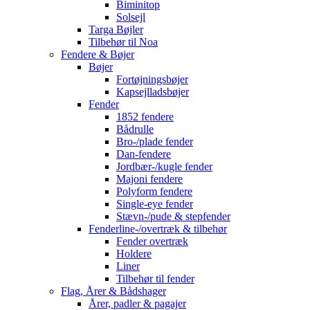
Biminitop
Solsejl
Targa Bøjler
Tilbehør til Noa
Fendere & Bøjer
Bøjer
Fortøjningsbøjer
Kapsejlladsbøjer
Fender
1852 fendere
Bådrulle
Bro-/plade fender
Dan-fendere
Jordbær-/kugle fender
Majoni fendere
Polyform fendere
Single-eye fender
Stævn-/pude & stepfender
Fenderline-/overtræk & tilbehør
Fender overtræk
Holdere
Liner
Tilbehør til fender
Flag, Årer & Bådshager
Årer, padler & pagajer