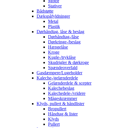
Motor
Stativer
Bådstøtte
Dækspåfyldninger
Metal
Plastik
Dørhåndtag, låse & beslag
Dørhåndtag-/låse
Dørkringe-/beslag
Hængelåse
Kroge
Kugle-/tryklåse
Skudrigler & dørkroge
Spændeoverfald
Gasdæmpere/Lugeholder
Kaleche-/gelænderdele
Gelænderdele & scepter
Kalechebeslag
Kalechedele-/vridere
Mågeskræmmer
Klyds, pullert & håndlister
Bropullert
Håndtag & lister
Klyds
Pullert