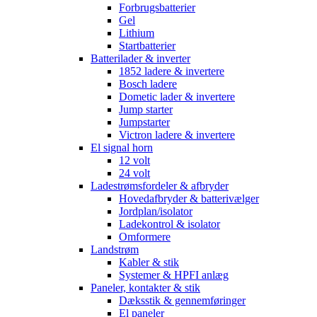
Forbrugsbatterier
Gel
Lithium
Startbatterier
Batterilader & inverter
1852 ladere & invertere
Bosch ladere
Dometic lader & invertere
Jump starter
Jumpstarter
Victron ladere & invertere
El signal horn
12 volt
24 volt
Ladestrømsfordeler & afbryder
Hovedafbryder & batterivælger
Jordplan/isolator
Ladekontrol & isolator
Omformere
Landstrøm
Kabler & stik
Systemer & HPFI anlæg
Paneler, kontakter & stik
Dæksstik & gennemføringer
El paneler