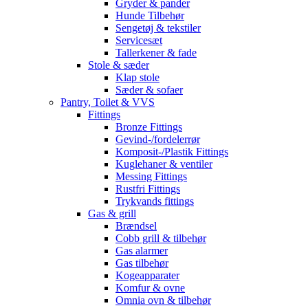
Gryder & pander
Hunde Tilbehør
Sengetøj & tekstiler
Servicesæt
Tallerkener & fade
Stole & sæder
Klap stole
Sæder & sofaer
Pantry, Toilet & VVS
Fittings
Bronze Fittings
Gevind-/fordelerrør
Komposit-/Plastik Fittings
Kuglehaner & ventiler
Messing Fittings
Rustfri Fittings
Trykvands fittings
Gas & grill
Brændsel
Cobb grill & tilbehør
Gas alarmer
Gas tilbehør
Kogeapparater
Komfur & ovne
Omnia ovn & tilbehør