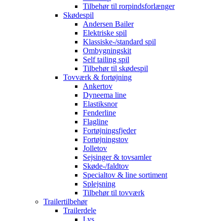
Tilbehør til rorpindsforlænger
Skødespil
Andersen Bailer
Elektriske spil
Klassiske-/standard spil
Ombygningskit
Self tailing spil
Tilbehør til skødespil
Tovværk & fortøjning
Ankertov
Dyneema line
Elastiksnor
Fenderline
Flagline
Fortøjningsfjeder
Fortøjningstov
Jolletov
Sejsinger & tovsamler
Skøde-/faldtov
Specialtov & line sortiment
Splejsning
Tilbehør til tovværk
Trailertilbehør
Trailerdele
Lys