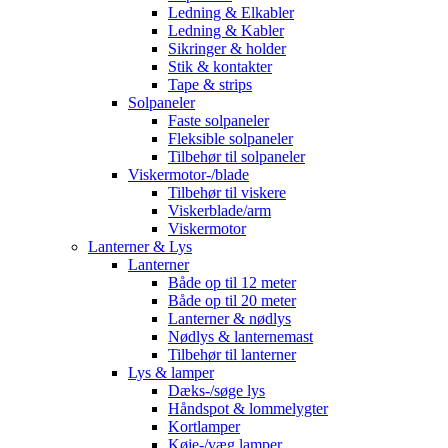
Ledning & Elkabler
Ledning & Kabler
Sikringer & holder
Stik & kontakter
Tape & strips
Solpaneler
Faste solpaneler
Fleksible solpaneler
Tilbehør til solpaneler
Viskermotor-/blade
Tilbehør til viskere
Viskerblade/arm
Viskermotor
Lanterner & Lys
Lanterner
Både op til 12 meter
Både op til 20 meter
Lanterner & nødlys
Nødlys & lanternemast
Tilbehør til lanterner
Lys & lamper
Dæks-/søge lys
Håndspot & lommelygter
Kortlamper
Køje-/væg lamper