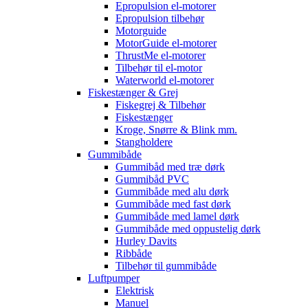
Epropulsion el-motorer
Epropulsion tilbehør
Motorguide
MotorGuide el-motorer
ThrustMe el-motorer
Tilbehør til el-motor
Waterworld el-motorer
Fiskestænger & Grej
Fiskegrej & Tilbehør
Fiskestænger
Kroge, Snørre & Blink mm.
Stangholdere
Gummibåde
Gummibåd med træ dørk
Gummibåd PVC
Gummibåde med alu dørk
Gummibåde med fast dørk
Gummibåde med lamel dørk
Gummibåde med oppustelig dørk
Hurley Davits
Ribbåde
Tilbehør til gummibåde
Luftpumper
Elektrisk
Manuel