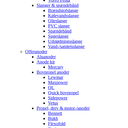
Volvo Penta
Slanger & spændebånd
Brændstofslange
Kølevandsslange
Olieslange
PVC slange
Spændebånd
Sugeslange
Udstødningsslange
Vand-/sanitetsslange
Offeranoder
Aluanoder
Anode kit
Mercury
Bovpropel anoder
Lewmar
Maxpower
QL
Quick bovpropel
Sidepower
Vetus
Propel, drev & motor-/anoder
Bennett
Bukh
Flexofold