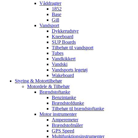
Våddragter
1852
Base
Gill
Vandsport
Dykkerudstyr
Kneeboard
SUP Boards
Tilbehør til vandsport
Tubes
Vandkikkert
Vandski
Vandsports legetøj
Wakeboard
Styring & Motortilbehør
Motordele & Tilbehør
Brændstoftanke
Benzintanke
Brændstofdunke
Tilbehør til brændstoftanke
Motor instrumenter
Amperemeter
Brændstofmåler
GPS Speed
Multifunktionsinstrumenter