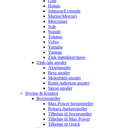
Gori
Honda
Johnson/Evinrude
Marine/Mercury
Mercruiser
Sole
Suzuki
Tohatsu
Volvo
Yamaha
Yanmar
Zink møtrikker/stave
Zink-/alu anoder
Akselanoder
Bera anoder
Motorbåds anoder
Rund-/tallerken anoder
Skrog anoder
Styring & Kontrol
Bovpropeller
Max-Power bovpropeller
Retract-/hækpropeller
Tilbehør til bovpropeller
Tilbehør til Max Power
Tilbehør til Quick