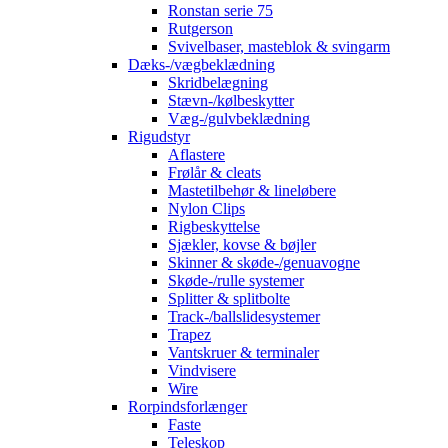
Ronstan serie 75
Rutgerson
Svivelbaser, masteblok & svingarm
Dæks-/vægbeklædning
Skridbelægning
Stævn-/kølbeskytter
Væg-/gulvbeklædning
Rigudstyr
Aflastere
Frølår & cleats
Mastetilbehør & lineløbere
Nylon Clips
Rigbeskyttelse
Sjækler, kovse & bøjler
Skinner & skøde-/genuavogne
Skøde-/rulle systemer
Splitter & splitbolte
Track-/ballslidesystemer
Trapez
Vantskruer & terminaler
Vindvisere
Wire
Rorpindsforlænger
Faste
Teleskop