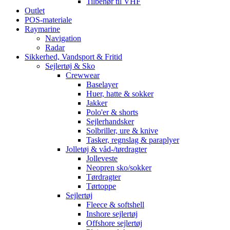
Tilbehør til VHF
Outlet
POS-materiale
Raymarine
Navigation
Radar
Sikkerhed, Vandsport & Fritid
Sejlertøj & Sko
Crewwear
Baselayer
Huer, hatte & sokker
Jakker
Polo'er & shorts
Sejlerhandsker
Solbriller, ure & knive
Tasker, regnslag & paraplyer
Jolletøj & våd-/tørdragter
Jolleveste
Neopren sko/sokker
Tørdragter
Tørtoppe
Sejlertøj
Fleece & softshell
Inshore sejlertøj
Offshore sejlertøj