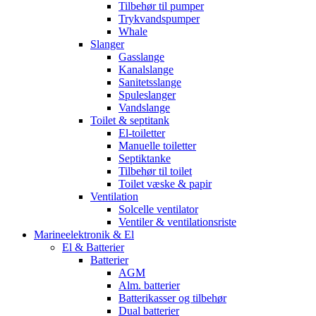
Tilbehør til pumper
Trykvandspumper
Whale
Slanger
Gasslange
Kanalslange
Sanitetsslange
Spuleslanger
Vandslange
Toilet & septitank
El-toiletter
Manuelle toiletter
Septiktanke
Tilbehør til toilet
Toilet væske & papir
Ventilation
Solcelle ventilator
Ventiler & ventilationsriste
Marineelektronik & El
El & Batterier
Batterier
AGM
Alm. batterier
Batterikasser og tilbehør
Dual batterier