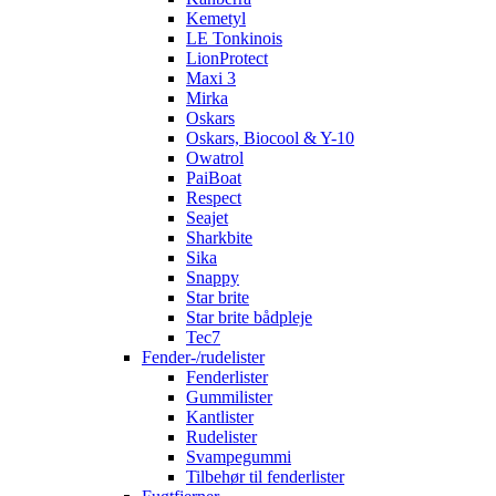
Kemetyl
LE Tonkinois
LionProtect
Maxi 3
Mirka
Oskars
Oskars, Biocool & Y-10
Owatrol
PaiBoat
Respect
Seajet
Sharkbite
Sika
Snappy
Star brite
Star brite bådpleje
Tec7
Fender-/rudelister
Fenderlister
Gummilister
Kantlister
Rudelister
Svampegummi
Tilbehør til fenderlister