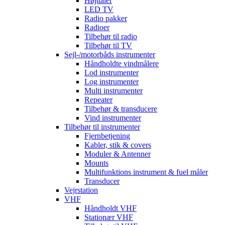
Højttaler
LED TV
Radio pakker
Radioer
Tilbehør til radio
Tilbehør til TV
Sejl-/motorbåds instrumenter
Håndholdte vindmålere
Lod instrumenter
Log instrumenter
Multi instrumenter
Repeater
Tilbehør & transducere
Vind instrumenter
Tilbehør til instrumenter
Fjernbetjening
Kabler, stik & covers
Moduler & Antenner
Mounts
Multifunktions instrument & fuel måler
Transducer
Vejrstation
VHF
Håndholdt VHF
Stationær VHF