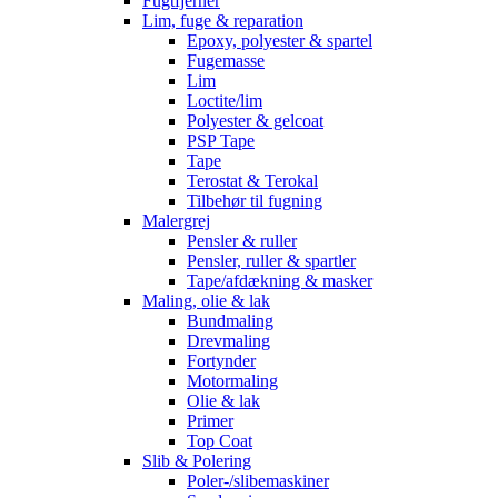
Fugtfjerner
Lim, fuge & reparation
Epoxy, polyester & spartel
Fugemasse
Lim
Loctite/lim
Polyester & gelcoat
PSP Tape
Tape
Terostat & Terokal
Tilbehør til fugning
Malergrej
Pensler & ruller
Pensler, ruller & spartler
Tape/afdækning & masker
Maling, olie & lak
Bundmaling
Drevmaling
Fortynder
Motormaling
Olie & lak
Primer
Top Coat
Slib & Polering
Poler-/slibemaskiner