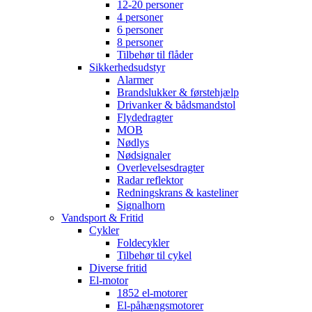
12-20 personer
4 personer
6 personer
8 personer
Tilbehør til flåder
Sikkerhedsudstyr
Alarmer
Brandslukker & førstehjælp
Drivanker & bådsmandstol
Flydedragter
MOB
Nødlys
Nødsignaler
Overlevelsesdragter
Radar reflektor
Redningskrans & kasteliner
Signalhorn
Vandsport & Fritid
Cykler
Foldecykler
Tilbehør til cykel
Diverse fritid
El-motor
1852 el-motorer
El-påhængsmotorer