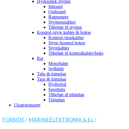
Hydraulisk styring
Inboard
Outboard
Ratpumper
Styringspakker
Tilbehør til styring
Kontrol-/styre kabler & bokse
Kontrol-/stopkabler
Styre-/kontrol bokse
Styrekabler
Tilbehør til kontrolkabler/boks
Rat
Motorbåde
Sejlbåde
Tabs & trimplan
Taps & trimplan
Hydrofoil
Sporttabs
Tilbehør til trimplan
Trimplan
Ukategoriseret
FORSIDE
/
MARINEELEKTRONIK & EL
/