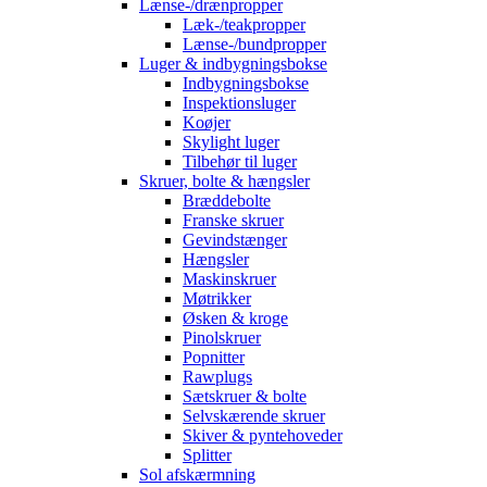
Lænse-/drænpropper
Læk-/teakpropper
Lænse-/bundpropper
Luger & indbygningsbokse
Indbygningsbokse
Inspektionsluger
Koøjer
Skylight luger
Tilbehør til luger
Skruer, bolte & hængsler
Bræddebolte
Franske skruer
Gevindstænger
Hængsler
Maskinskruer
Møtrikker
Øsken & kroge
Pinolskruer
Popnitter
Rawplugs
Sætskruer & bolte
Selvskærende skruer
Skiver & pyntehoveder
Splitter
Sol afskærmning