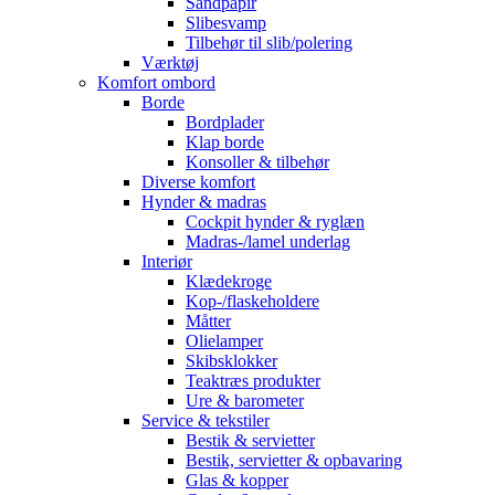
Sandpapir
Slibesvamp
Tilbehør til slib/polering
Værktøj
Komfort ombord
Borde
Bordplader
Klap borde
Konsoller & tilbehør
Diverse komfort
Hynder & madras
Cockpit hynder & ryglæn
Madras-/lamel underlag
Interiør
Klædekroge
Kop-/flaskeholdere
Måtter
Olielamper
Skibsklokker
Teaktræs produkter
Ure & barometer
Service & tekstiler
Bestik & servietter
Bestik, servietter & opbavaring
Glas & kopper