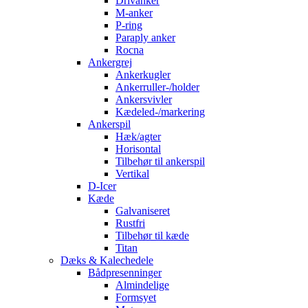
Drivanker
M-anker
P-ring
Paraply anker
Rocna
Ankergrej
Ankerkugler
Ankerruller-/holder
Ankersvivler
Kædeled-/markering
Ankerspil
Hæk/agter
Horisontal
Tilbehør til ankerspil
Vertikal
D-Icer
Kæde
Galvaniseret
Rustfri
Tilbehør til kæde
Titan
Dæks & Kalechedele
Bådpresenninger
Almindelige
Formsyet