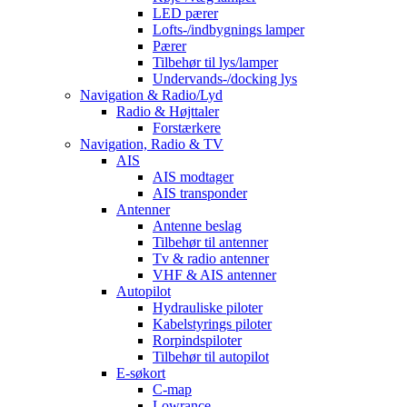
LED pærer
Lofts-/indbygnings lamper
Pærer
Tilbehør til lys/lamper
Undervands-/docking lys
Navigation & Radio/Lyd
Radio & Højttaler
Forstærkere
Navigation, Radio & TV
AIS
AIS modtager
AIS transponder
Antenner
Antenne beslag
Tilbehør til antenner
Tv & radio antenner
VHF & AIS antenner
Autopilot
Hydrauliske piloter
Kabelstyrings piloter
Rorpindspiloter
Tilbehør til autopilot
E-søkort
C-map
Lowrance