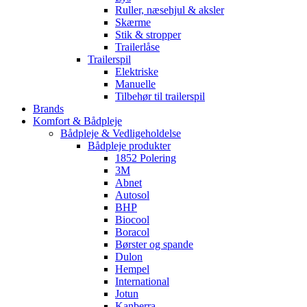
Ruller, næsehjul & aksler
Skærme
Stik & stropper
Trailerlåse
Trailerspil
Elektriske
Manuelle
Tilbehør til trailerspil
Brands
Komfort & Bådpleje
Bådpleje & Vedligeholdelse
Bådpleje produkter
1852 Polering
3M
Abnet
Autosol
BHP
Biocool
Boracol
Børster og spande
Dulon
Hempel
International
Jotun
Kanberra