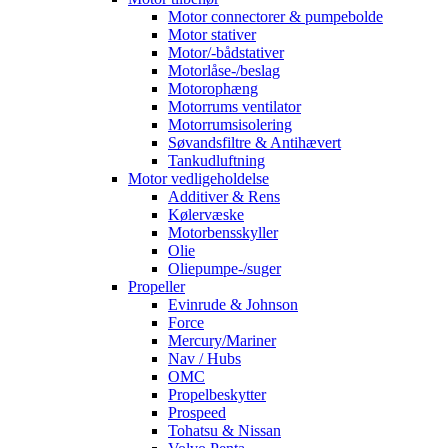
Motor connectorer & pumpebolde
Motor stativer
Motor/-bådstativer
Motorlåse-/beslag
Motorophæng
Motorrums ventilator
Motorrumsisolering
Søvandsfiltre & Antihævert
Tankudluftning
Motor vedligeholdelse
Additiver & Rens
Kølervæske
Motorbensskyller
Olie
Oliepumpe-/suger
Propeller
Evinrude & Johnson
Force
Mercury/Mariner
Nav / Hubs
OMC
Propelbeskytter
Prospeed
Tohatsu & Nissan