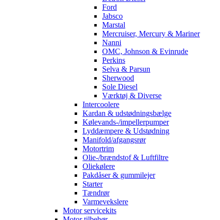
Ford
Jabsco
Marstal
Mercruiser, Mercury & Mariner
Nanni
OMC, Johnson & Evinrude
Perkins
Selva & Parsun
Sherwood
Sole Diesel
Værktøj & Diverse
Intercoolere
Kardan & udstødningsbælge
Kølevands-/impellerpumper
Lyddæmpere & Udstødning
Manifold/afgangsrør
Motortrim
Olie-/brændstof & Luftfiltre
Oliekølere
Pakdåser & gummilejer
Starter
Tændrør
Varmevekslere
Motor servicekits
Motor tilbehør