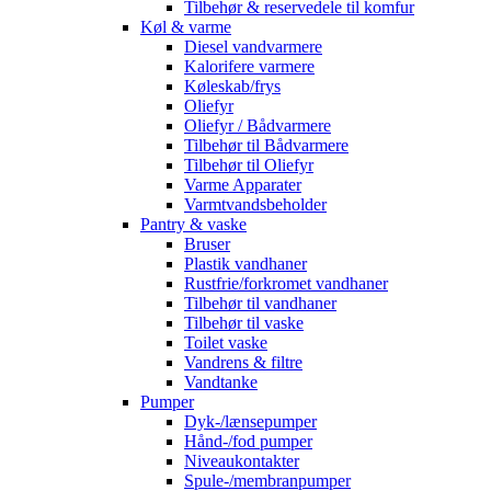
Tilbehør & reservedele til komfur
Køl & varme
Diesel vandvarmere
Kalorifere varmere
Køleskab/frys
Oliefyr
Oliefyr / Bådvarmere
Tilbehør til Bådvarmere
Tilbehør til Oliefyr
Varme Apparater
Varmtvandsbeholder
Pantry & vaske
Bruser
Plastik vandhaner
Rustfrie/forkromet vandhaner
Tilbehør til vandhaner
Tilbehør til vaske
Toilet vaske
Vandrens & filtre
Vandtanke
Pumper
Dyk-/lænsepumper
Hånd-/fod pumper
Niveaukontakter
Spule-/membranpumper