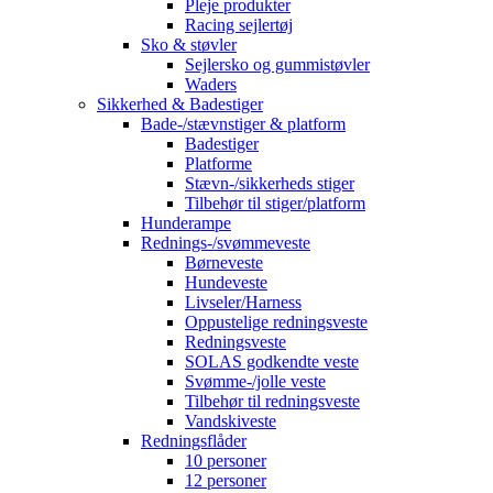
Pleje produkter
Racing sejlertøj
Sko & støvler
Sejlersko og gummistøvler
Waders
Sikkerhed & Badestiger
Bade-/stævnstiger & platform
Badestiger
Platforme
Stævn-/sikkerheds stiger
Tilbehør til stiger/platform
Hunderampe
Rednings-/svømmeveste
Børneveste
Hundeveste
Livseler/Harness
Oppustelige redningsveste
Redningsveste
SOLAS godkendte veste
Svømme-/jolle veste
Tilbehør til redningsveste
Vandskiveste
Redningsflåder
10 personer
12 personer