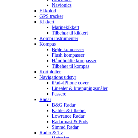
Navionics
Ekkolod
GPS tracker
Kikkert
Marinekikkert
Tilbehør til kikkert
Kombi instrumenter
Kompas
Bøjle kompasser
Flush kompasser
Håndholdte kompasser
Tilbehør til kompas
Kortplotter
Navigations udstyr
iPad-/iPhone cover
Linealer & krængningsmåler
Passere
Radar
B&G Radar
Kabler & tilbehør
Lowrance Radar
Radarmast & Pods
Simrad Radar
Radio & Tv