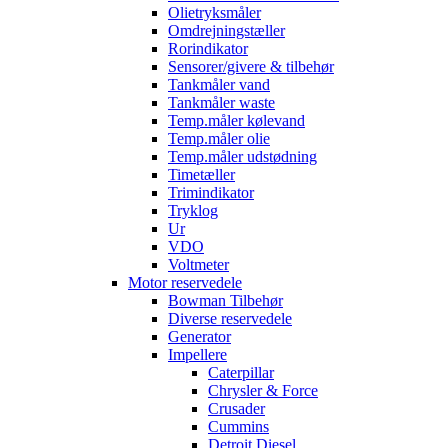
Olietryksmåler
Omdrejningstæller
Rorindikator
Sensorer/givere & tilbehør
Tankmåler vand
Tankmåler waste
Temp.måler kølevand
Temp.måler olie
Temp.måler udstødning
Timetæller
Trimindikator
Tryklog
Ur
VDO
Voltmeter
Motor reservedele
Bowman Tilbehør
Diverse reservedele
Generator
Impellere
Caterpillar
Chrysler & Force
Crusader
Cummins
Detroit Diesel