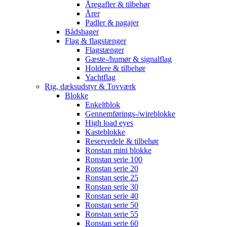
Åregafler & tilbehør
Årer
Padler & pagajer
Bådshager
Flag & flagstænger
Flagstænger
Gæste-/humør & signalflag
Holdere & tilbehør
Yachtflag
Rig, dæksudstyr & Tovværk
Blokke
Enkeltblok
Gennemførings-/wireblokke
High load eyes
Kasteblokke
Reservedele & tilbehør
Ronstan mini blokke
Ronstan serie 100
Ronstan serie 20
Ronstan serie 25
Ronstan serie 30
Ronstan serie 40
Ronstan serie 50
Ronstan serie 55
Ronstan serie 60