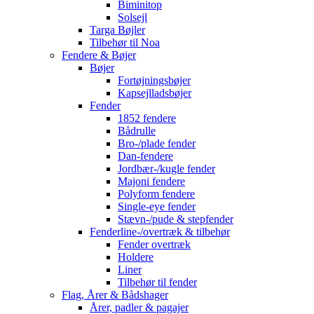
Biminitop
Solsejl
Targa Bøjler
Tilbehør til Noa
Fendere & Bøjer
Bøjer
Fortøjningsbøjer
Kapsejlladsbøjer
Fender
1852 fendere
Bådrulle
Bro-/plade fender
Dan-fendere
Jordbær-/kugle fender
Majoni fendere
Polyform fendere
Single-eye fender
Stævn-/pude & stepfender
Fenderline-/overtræk & tilbehør
Fender overtræk
Holdere
Liner
Tilbehør til fender
Flag, Årer & Bådshager
Årer, padler & pagajer