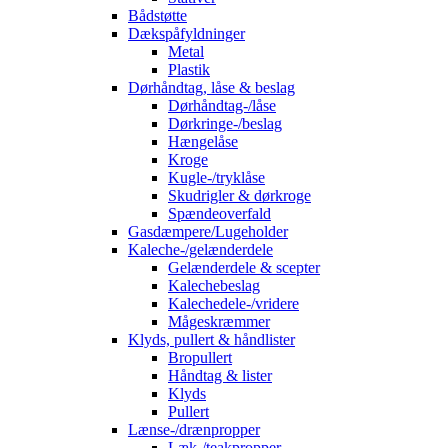
Bådstøtte
Dækspåfyldninger
Metal
Plastik
Dørhåndtag, låse & beslag
Dørhåndtag-/låse
Dørkringe-/beslag
Hængelåse
Kroge
Kugle-/tryklåse
Skudrigler & dørkroge
Spændeoverfald
Gasdæmpere/Lugeholder
Kaleche-/gelænderdele
Gelænderdele & scepter
Kalechebeslag
Kalechedele-/vridere
Mågeskræmmer
Klyds, pullert & håndlister
Bropullert
Håndtag & lister
Klyds
Pullert
Lænse-/drænpropper
Læk-/teakpropper