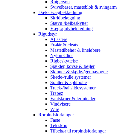
Rutgerson
Svivelbaser, masteblok & svingarm
Dæks-/vægbeklædning
Skridbelægning
Stævn-/kølbeskytter
Væg-/gulvbeklædning
Rigudstyr
Aflastere
Frølår & cleats
Mastetilbehør & lineløbere
Nylon Clips
Rigbeskyttelse
Sjækler, kovse & bøjler
Skinner & skøde-/genuavogne
Skøde-/rulle systemer
Splitter & splitbolte
Track-/ballslidesystemer
Trapez
Vantskruer & terminaler
Vindvisere
Wire
Rorpindsforlænger
Faste
Teleskop
Tilbehør til rorpindsforlænger