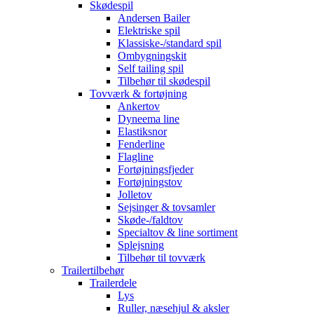
Skødespil
Andersen Bailer
Elektriske spil
Klassiske-/standard spil
Ombygningskit
Self tailing spil
Tilbehør til skødespil
Tovværk & fortøjning
Ankertov
Dyneema line
Elastiksnor
Fenderline
Flagline
Fortøjningsfjeder
Fortøjningstov
Jolletov
Sejsinger & tovsamler
Skøde-/faldtov
Specialtov & line sortiment
Splejsning
Tilbehør til tovværk
Trailertilbehør
Trailerdele
Lys
Ruller, næsehjul & aksler