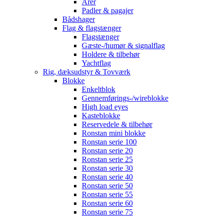
Årer
Padler & pagajer
Bådshager
Flag & flagstænger
Flagstænger
Gæste-/humør & signalflag
Holdere & tilbehør
Yachtflag
Rig, dæksudstyr & Tovværk
Blokke
Enkeltblok
Gennemførings-/wireblokke
High load eyes
Kasteblokke
Reservedele & tilbehør
Ronstan mini blokke
Ronstan serie 100
Ronstan serie 20
Ronstan serie 25
Ronstan serie 30
Ronstan serie 40
Ronstan serie 50
Ronstan serie 55
Ronstan serie 60
Ronstan serie 75