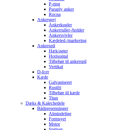
P-ring
Paraply anker
Rocna
Ankergrej
Ankerkugler
Ankerruller-/holder
Ankersvivler
Kædeled-/markering
Ankerspil
Hæk/agter
Horisontal
Tilbehør til ankerspil
Vertikal
D-Icer
Kæde
Galvaniseret
Rustfri
Tilbehør til kæde
Titan
Dæks & Kalechedele
Bådpresenninger
Almindelige
Formsyet
Motor
Stativer