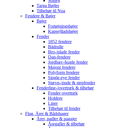
Solsejl
Targa Bøjler
Tilbehør til Noa
Fendere & Bøjer
Bøjer
Fortøjningsbøjer
Kapsejlladsbøjer
Fender
1852 fendere
Bådrulle
Bro-/plade fender
Dan-fendere
Jordbær-/kugle fender
Majoni fendere
Polyform fendere
Single-eye fender
Stævn-/pude & stepfender
Fenderline-/overtræk & tilbehør
Fender overtræk
Holdere
Liner
Tilbehør til fender
Flag, Årer & Bådshager
Årer, padler & pagajer
Åregafler & tilbehør