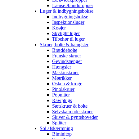
Lænse-/bundpropper
Luger & indbygningsbokse
Indbygningsbokse
Inspektionsluger
Koøjer
Skylight luger
Tilbehør til luger
Skruer, bolte & hængsler
Bræddebolte
Franske skruer
Gevindstænger
Hængsler
Maskinskruer
Møtrikker
Øsken & kroge
Pinolskruer
Popnitter
Rawplugs
Sætskruer & bolte
Selvskærende skruer
Skiver & pyntehoveder
Splitter
Sol afskærmning
Biminitop