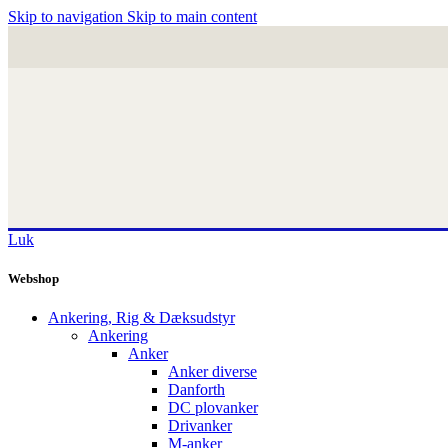
Skip to navigation
Skip to main content
Luk
Webshop
Ankering, Rig & Dæksudstyr
Ankering
Anker
Anker diverse
Danforth
DC plovanker
Drivanker
M-anker