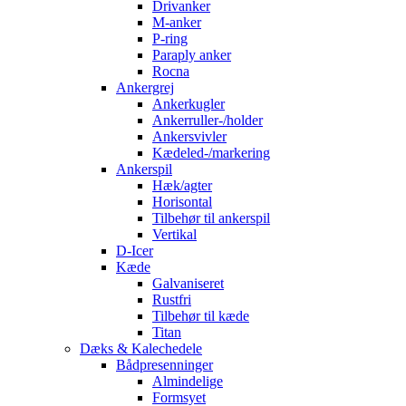
Drivanker
M-anker
P-ring
Paraply anker
Rocna
Ankergrej
Ankerkugler
Ankerruller-/holder
Ankersvivler
Kædeled-/markering
Ankerspil
Hæk/agter
Horisontal
Tilbehør til ankerspil
Vertikal
D-Icer
Kæde
Galvaniseret
Rustfri
Tilbehør til kæde
Titan
Dæks & Kalechedele
Bådpresenninger
Almindelige
Formsyet