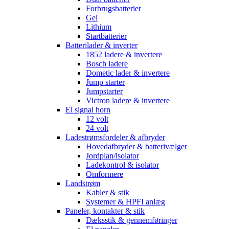
Forbrugsbatterier
Gel
Lithium
Startbatterier
Batterilader & inverter
1852 ladere & invertere
Bosch ladere
Dometic lader & invertere
Jump starter
Jumpstarter
Victron ladere & invertere
El signal horn
12 volt
24 volt
Ladestrømsfordeler & afbryder
Hovedafbryder & batterivælger
Jordplan/isolator
Ladekontrol & isolator
Omformere
Landstrøm
Kabler & stik
Systemer & HPFI anlæg
Paneler, kontakter & stik
Dæksstik & gennemføringer