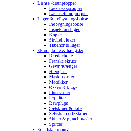
Lænse-/drænpropper
Læk-/teakpropper
Lænse-/bundpropper
Luger & indbygningsbokse
Indbygningsbokse
Inspektionsluger
Koøjer
Skylight luger
Tilbehør til luger
Skruer, bolte & hængsler
Bræddebolte
Franske skruer
Gevindstænger
Hængsler
Maskinskruer
Møtrikker
Øsken & kroge
Pinolskruer
Popnitter
Rawplugs
Sætskruer & bolte
Selvskærende skruer
Skiver & pyntehoveder
Splitter
Sol afskærmning