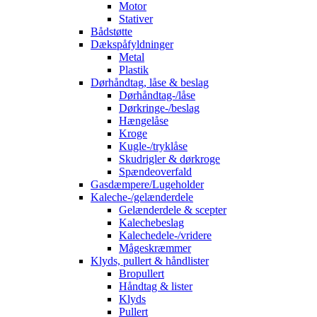
Motor
Stativer
Bådstøtte
Dækspåfyldninger
Metal
Plastik
Dørhåndtag, låse & beslag
Dørhåndtag-/låse
Dørkringe-/beslag
Hængelåse
Kroge
Kugle-/tryklåse
Skudrigler & dørkroge
Spændeoverfald
Gasdæmpere/Lugeholder
Kaleche-/gelænderdele
Gelænderdele & scepter
Kalechebeslag
Kalechedele-/vridere
Mågeskræmmer
Klyds, pullert & håndlister
Bropullert
Håndtag & lister
Klyds
Pullert