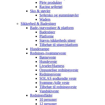
Pleje produkter
Racing sejlertøj
Sko & støvler
Sejlersko og gummistøvler
Waders
Sikkerhed & Badestiger
Bade-/stævnstiger & platform
Badestiger
Platforme
Stævn-/sikkerheds stiger
Tilbehør til stiger/platform
Hunderampe
Rednings-/svømmeveste
Børneveste
Hundeveste
Livseler/Harness
Oppustelige redningsveste
Redningsveste
SOLAS godkendte veste
Svømme-/jolle veste
Tilbehør til redningsveste
Vandskiveste
Redningsflåder
10 personer
12 personer