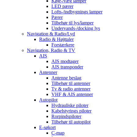
Køje-/væg lamper
LED pærer
Lofts-/indbygnings lamper
Pærer
Tilbehør til lys/lamper
Undervands-/docking lys
Navigation & Radio/Lyd
Radio & Højttaler
Forstærkere
Navigation, Radio & TV
AIS
AIS modtager
AIS transponder
Antenner
Antenne beslag
Tilbehør til antenner
Tv & radio antenner
VHF & AIS antenner
Autopilot
Hydrauliske piloter
Kabelstyrings piloter
Rorpindspiloter
Tilbehør til autopilot
E-søkort
C-map