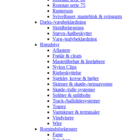
Ronstan serie 75
Rutgerson
Svivelbaser, masteblok & svingarm
Dæks-/vægbeklædning
Skridbelægning
Stævn-/kølbeskytter
Væg-/gulvbeklædning
Rigudstyr
Aflastere
Frølår & cleats
Mastetilbehør & lineløbere
Nylon Clips
Rigbeskyttelse
Sjækler, kovse & bøjler
Skinner & skøde-/genuavogne
Skøde-/rulle systemer
Splitter & splitbolte
Track-/ballslidesystemer
Trapez
Vantskruer & terminaler
Vindvisere
Wire
Rorpindsforlænger
Faste