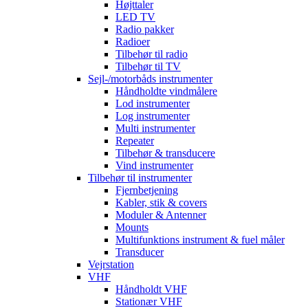
Højttaler
LED TV
Radio pakker
Radioer
Tilbehør til radio
Tilbehør til TV
Sejl-/motorbåds instrumenter
Håndholdte vindmålere
Lod instrumenter
Log instrumenter
Multi instrumenter
Repeater
Tilbehør & transducere
Vind instrumenter
Tilbehør til instrumenter
Fjernbetjening
Kabler, stik & covers
Moduler & Antenner
Mounts
Multifunktions instrument & fuel måler
Transducer
Vejrstation
VHF
Håndholdt VHF
Stationær VHF