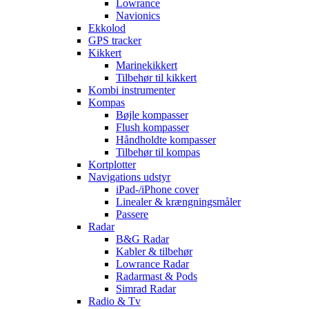
Lowrance
Navionics
Ekkolod
GPS tracker
Kikkert
Marinekikkert
Tilbehør til kikkert
Kombi instrumenter
Kompas
Bøjle kompasser
Flush kompasser
Håndholdte kompasser
Tilbehør til kompas
Kortplotter
Navigations udstyr
iPad-/iPhone cover
Linealer & krængningsmåler
Passere
Radar
B&G Radar
Kabler & tilbehør
Lowrance Radar
Radarmast & Pods
Simrad Radar
Radio & Tv