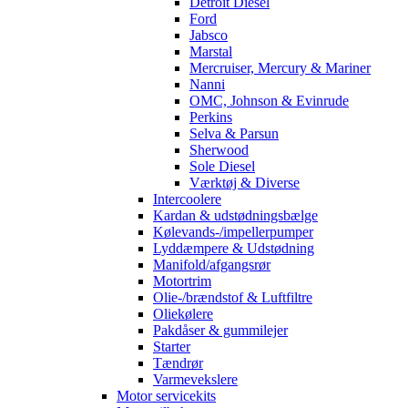
Detroit Diesel
Ford
Jabsco
Marstal
Mercruiser, Mercury & Mariner
Nanni
OMC, Johnson & Evinrude
Perkins
Selva & Parsun
Sherwood
Sole Diesel
Værktøj & Diverse
Intercoolere
Kardan & udstødningsbælge
Kølevands-/impellerpumper
Lyddæmpere & Udstødning
Manifold/afgangsrør
Motortrim
Olie-/brændstof & Luftfiltre
Oliekølere
Pakdåser & gummilejer
Starter
Tændrør
Varmevekslere
Motor servicekits