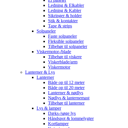
El paneler
Ledning & Elkabler
Ledning & Kabler
Sikringer & holder
Stik & kontakter
Tape & strips
Solpaneler
Faste solpaneler
Fleksible solpaneler
Tilbehør til solpaneler
Viskermotor-/blade
Tilbehør til viskere
Viskerblade/arm
Viskermotor
Lanterner & Lys
Lanterner
Både op til 12 meter
Både op til 20 meter
Lanterner & nødlys
Nødlys & lanternemast
Tilbehør til lanterner
Lys & lamper
Dæks-/søge lys
Håndspot & lommelygter
Kortlamper