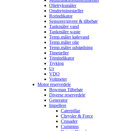
Multifunktionsinstrumenter
Olietryksmåler
Omdrejningstæller
Rorindikator
Sensorer/givere & tilbehør
Tankmåler vand
Tankmåler waste
Temp.måler kølevand
Temp.måler olie
Temp.måler udstødning
Timetæller
Trimindikator
Tryklog
Ur
VDO
Voltmeter
Motor reservedele
Bowman Tilbehør
Diverse reservedele
Generator
Impellere
Caterpillar
Chrysler & Force
Crusader
Cummins