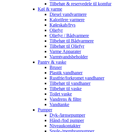
Tilbehør & reservedele til komfur
Køl & varme
Diesel vandvarmere
Kalorifere varmere
Køleskab/frys
Oliefyr
Oliefyr / Bådvarmere
Tilbehør til Bådvarmere
Tilbehør til Oliefyr
Varme Apparater
Varmtvandsbeholder
Pantry & vaske
Bruser
Plastik vandhaner
Rustfrie/forkromet vandhaner
Tilbehør til vandhaner
Tilbehør til vaske
Toilet vaske
Vandrens & filtre
Vandtanke
Pumper
Dyk-/lænsepumper
Hånd-/fod pumper
Niveaukontakter
Spule-/membranpumper