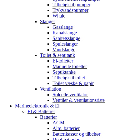
Tilbehør til pumper
Trykvandspumper
Whale
Slanger
Gasslange
Kanalslange
Sanitetsslange
Spuleslanger
Vandslange
Toilet & septitank
El-toiletter
Manuelle toiletter
Septiktanke
Tilbehør til toilet
Toilet væske & papir
Ventilation
Solcelle ventilator
Ventiler & ventilationsriste
Marineelektronik & El
El & Batterier
Batterier
AGM
Alm. batterier
Batterikasser og tilbehør
Dual batterier