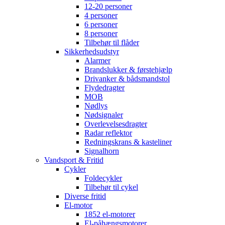
12-20 personer
4 personer
6 personer
8 personer
Tilbehør til flåder
Sikkerhedsudstyr
Alarmer
Brandslukker & førstehjælp
Drivanker & bådsmandstol
Flydedragter
MOB
Nødlys
Nødsignaler
Overlevelsesdragter
Radar reflektor
Redningskrans & kasteliner
Signalhorn
Vandsport & Fritid
Cykler
Foldecykler
Tilbehør til cykel
Diverse fritid
El-motor
1852 el-motorer
El-påhængsmotorer