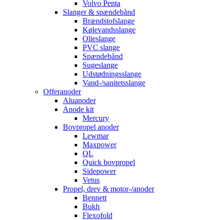
Volvo Penta
Slanger & spændebånd
Brændstofslange
Kølevandsslange
Olieslange
PVC slange
Spændebånd
Sugeslange
Udstødningsslange
Vand-/sanitetsslange
Offeranoder
Aluanoder
Anode kit
Mercury
Bovpropel anoder
Lewmar
Maxpower
QL
Quick bovpropel
Sidepower
Vetus
Propel, drev & motor-/anoder
Bennett
Bukh
Flexofold