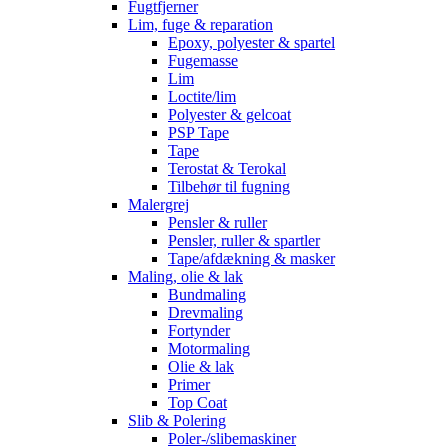
Fugtfjerner
Lim, fuge & reparation
Epoxy, polyester & spartel
Fugemasse
Lim
Loctite/lim
Polyester & gelcoat
PSP Tape
Tape
Terostat & Terokal
Tilbehør til fugning
Malergrej
Pensler & ruller
Pensler, ruller & spartler
Tape/afdækning & masker
Maling, olie & lak
Bundmaling
Drevmaling
Fortynder
Motormaling
Olie & lak
Primer
Top Coat
Slib & Polering
Poler-/slibemaskiner