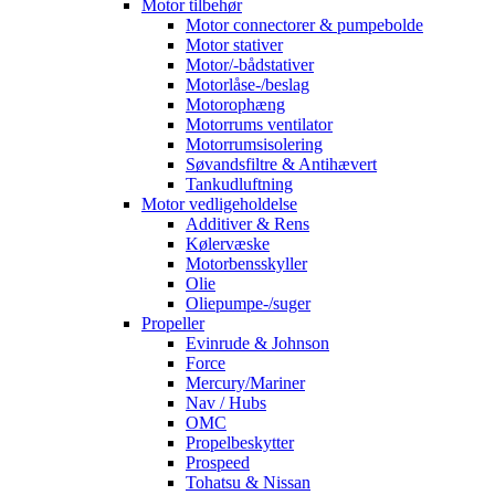
Motor tilbehør
Motor connectorer & pumpebolde
Motor stativer
Motor/-bådstativer
Motorlåse-/beslag
Motorophæng
Motorrums ventilator
Motorrumsisolering
Søvandsfiltre & Antihævert
Tankudluftning
Motor vedligeholdelse
Additiver & Rens
Kølervæske
Motorbensskyller
Olie
Oliepumpe-/suger
Propeller
Evinrude & Johnson
Force
Mercury/Mariner
Nav / Hubs
OMC
Propelbeskytter
Prospeed
Tohatsu & Nissan