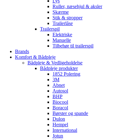
Lys
Ruller, næsehjul & aksler
Skærme
Stik & stropper
Trailerlåse
Trailerspil
Elektriske
Manuelle
Tilbehør til trailerspil
Brands
Komfort & Bådpleje
Bådpleje & Vedligeholdelse
Bådpleje produkter
1852 Polering
3M
Abnet
Autosol
BHP
Biocool
Boracol
Børster og spande
Dulon
Hempel
International
Jotun