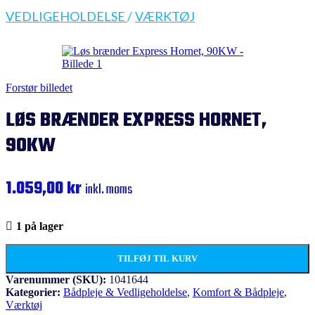
VEDLIGEHOLDELSE
/
VÆRKTØJ
Forstør billedet
LØS BRÆNDER EXPRESS HORNET,
90KW
1.059,00
kr
inkl. moms
1 på lager
TILFØJ TIL KURV
Varenummer (SKU):
1041644
Kategorier:
Bådpleje & Vedligeholdelse
,
Komfort & Bådpleje
,
Værktøj