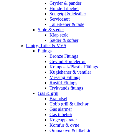
Gryder & pander
Hunde Tilbehør
Sengetøj & tekstiler
Servicesæt
Tallerkener & fade
Stole & sæder
Klap stole
Sæder & sofaer
Pantry, Toilet & VVS
Fittings
Bronze Fittings
Gevind-/fordelerrør
Komposit-/Plastik Fittings
Kuglehaner & ventiler
Messing Fittings
Rustfri Fittings
Trykvands fittings
Gas & grill
Brændsel
Cobb grill & tilbehør
Gas alarmer
Gas tilbehør
Kogeapparater
Komfur & ovne
Omnia ovn & tilbehør