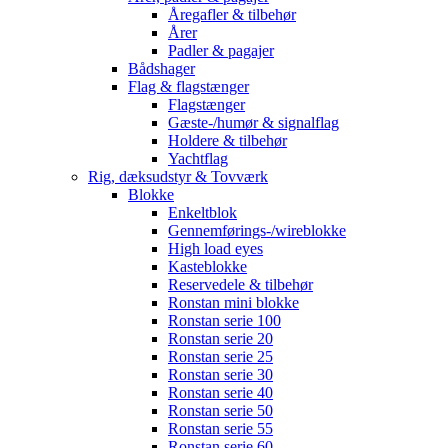
Åregafler & tilbehør
Årer
Padler & pagajer
Bådshager
Flag & flagstænger
Flagstænger
Gæste-/humør & signalflag
Holdere & tilbehør
Yachtflag
Rig, dæksudstyr & Tovværk
Blokke
Enkeltblok
Gennemførings-/wireblokke
High load eyes
Kasteblokke
Reservedele & tilbehør
Ronstan mini blokke
Ronstan serie 100
Ronstan serie 20
Ronstan serie 25
Ronstan serie 30
Ronstan serie 40
Ronstan serie 50
Ronstan serie 55
Ronstan serie 60