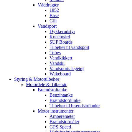
Våddragter
1852
Base
Gill
Vandsport
Dykkerudstyr
Kneeboard
SUP Boards
Tilbehør til vandsport
Tubes
Vandkikkert
Vandski
Vandsports legetøj
Wakeboard
Styring & Motortilbehør
Motordele & Tilbehør
Brændstoftanke
Benzintanke
Brændstofdunke
Tilbehør til brændstoftanke
Motor instrumenter
Amperemeter
Brændstofmåler
GPS Speed