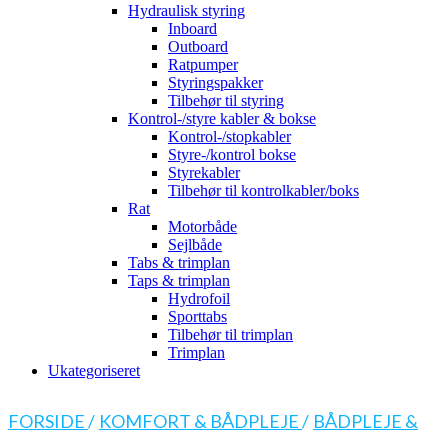
Hydraulisk styring
Inboard
Outboard
Ratpumper
Styringspakker
Tilbehør til styring
Kontrol-/styre kabler & bokse
Kontrol-/stopkabler
Styre-/kontrol bokse
Styrekabler
Tilbehør til kontrolkabler/boks
Rat
Motorbåde
Sejlbåde
Tabs & trimplan
Taps & trimplan
Hydrofoil
Sporttabs
Tilbehør til trimplan
Trimplan
Ukategoriseret
FORSIDE
/
KOMFORT & BÅDPLEJE
/
BÅDPLEJE &