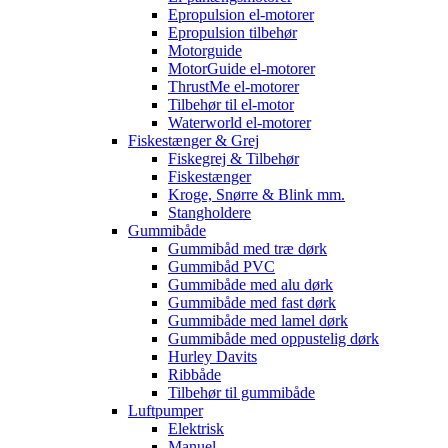
Epropulsion el-motorer
Epropulsion tilbehør
Motorguide
MotorGuide el-motorer
ThrustMe el-motorer
Tilbehør til el-motor
Waterworld el-motorer
Fiskestænger & Grej
Fiskegrej & Tilbehør
Fiskestænger
Kroge, Snørre & Blink mm.
Stangholdere
Gummibåde
Gummibåd med træ dørk
Gummibåd PVC
Gummibåde med alu dørk
Gummibåde med fast dørk
Gummibåde med lamel dørk
Gummibåde med oppustelig dørk
Hurley Davits
Ribbåde
Tilbehør til gummibåde
Luftpumper
Elektrisk
Manuel