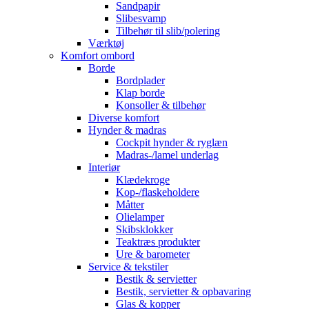
Sandpapir
Slibesvamp
Tilbehør til slib/polering
Værktøj
Komfort ombord
Borde
Bordplader
Klap borde
Konsoller & tilbehør
Diverse komfort
Hynder & madras
Cockpit hynder & ryglæn
Madras-/lamel underlag
Interiør
Klædekroge
Kop-/flaskeholdere
Måtter
Olielamper
Skibsklokker
Teaktræs produkter
Ure & barometer
Service & tekstiler
Bestik & servietter
Bestik, servietter & opbavaring
Glas & kopper