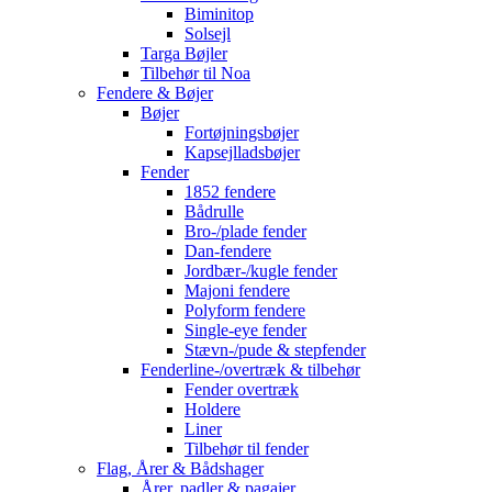
Biminitop
Solsejl
Targa Bøjler
Tilbehør til Noa
Fendere & Bøjer
Bøjer
Fortøjningsbøjer
Kapsejlladsbøjer
Fender
1852 fendere
Bådrulle
Bro-/plade fender
Dan-fendere
Jordbær-/kugle fender
Majoni fendere
Polyform fendere
Single-eye fender
Stævn-/pude & stepfender
Fenderline-/overtræk & tilbehør
Fender overtræk
Holdere
Liner
Tilbehør til fender
Flag, Årer & Bådshager
Årer, padler & pagajer