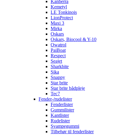
Kanberra
Kemetyl
LE Tonkinois
LionProtect
Maxi 3
Mirka
Oskars
Oskars, Biocool & Y-10
Owatrol
PaiBoat
Respect
Seajet
Sharkbite
Sika
Snappy
Star brite
Star brite bådpleje
Tec7
Fender-/rudelister
Fenderlister
Gummilister
Kantlister
Rudelister
Svampegummi
Tilbehør til fenderlister