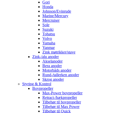
Gori
Honda
Johnson/Evinrude
Marine/Mercury
Mercruiser
Sole
Suzuki
Tohatsu
Volvo
Yamaha
Yanmar
Zink møtrikker/stave
Zink-/alu anoder
Akselanoder
Bera anoder
Motorbåds anoder
Rund-/tallerken anoder
Skrog anoder
Styring & Kontrol
Bovpropeller
Max-Power bovpropeller
Retract-/hækpropeller
Tilbehør til bovpropeller
Tilbehør til Max Power
Tilbehør til Quick