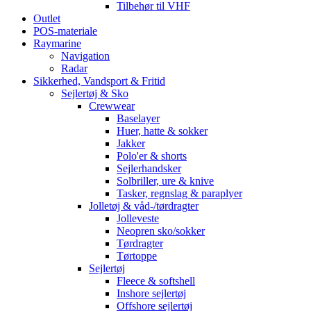
Tilbehør til VHF
Outlet
POS-materiale
Raymarine
Navigation
Radar
Sikkerhed, Vandsport & Fritid
Sejlertøj & Sko
Crewwear
Baselayer
Huer, hatte & sokker
Jakker
Polo'er & shorts
Sejlerhandsker
Solbriller, ure & knive
Tasker, regnslag & paraplyer
Jolletøj & våd-/tørdragter
Jolleveste
Neopren sko/sokker
Tørdragter
Tørtoppe
Sejlertøj
Fleece & softshell
Inshore sejlertøj
Offshore sejlertøj