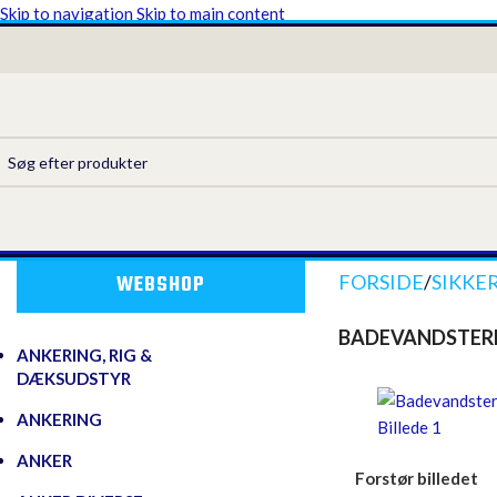
Skip to navigation
Skip to main content
WEBSHOP
FORSIDE
/
SIKKE
BADEVANDSTER
ANKERING, RIG &
DÆKSUDSTYR
ANKERING
ANKER
Forstør billedet