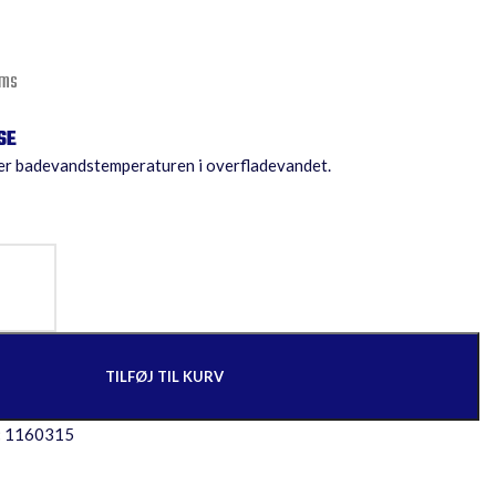
oms
r badevandstemperaturen i overfladevandet.
TILFØJ TIL KURV
:
1160315