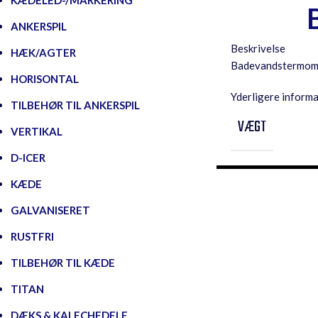
KÆDELED-/MARKERING
ANKERSPIL
Beskrivelse
HÆK/AGTER
Badevandstermomet
HORISONTAL
Yderligere inform
TILBEHØR TIL ANKERSPIL
VÆGT
VERTIKAL
D-ICER
KÆDE
GALVANISERET
RUSTFRI
TILBEHØR TIL KÆDE
TITAN
DÆKS & KALECHEDELE