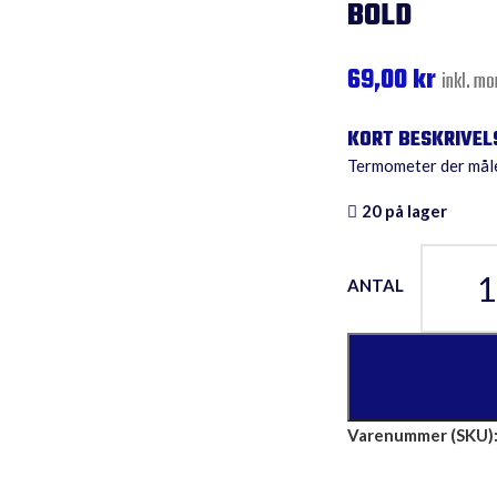
BOLD
69,00
kr
inkl. m
Termometer der måle
20 på lager
Varenummer (SKU)