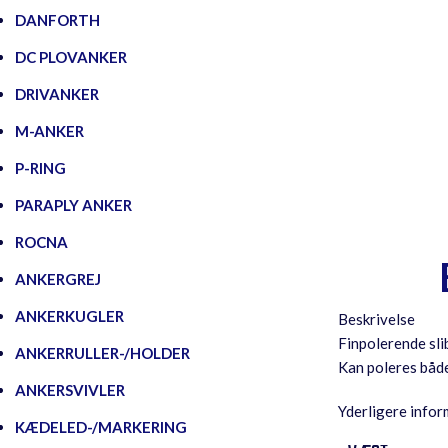
DANFORTH
DC PLOVANKER
DRIVANKER
M-ANKER
P-RING
PARAPLY ANKER
ROCNA
ANKERGREJ
ANKERKUGLER
Beskrivelse
Finpolerende slib
ANKERRULLER-/HOLDER
Kan poleres både
ANKERSVIVLER
Yderligere infor
KÆDELED-/MARKERING