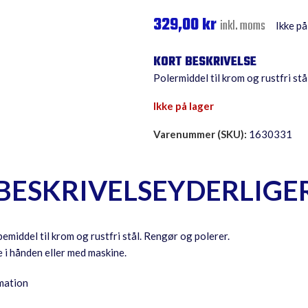
329,00
kr
inkl. moms
Ikke på
Polermiddel til krom og rustfri stål
Ikke på lager
Varenummer (SKU):
1630331
BESKRIVELSE
YDERLIGE
emiddel til krom og rustfri stål. Rengør og polerer.
 i hånden eller med maskine.
mation