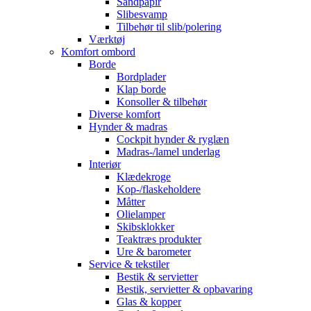
Sandpapir
Slibesvamp
Tilbehør til slib/polering
Værktøj
Komfort ombord
Borde
Bordplader
Klap borde
Konsoller & tilbehør
Diverse komfort
Hynder & madras
Cockpit hynder & ryglæn
Madras-/lamel underlag
Interiør
Klædekroge
Kop-/flaskeholdere
Måtter
Olielamper
Skibsklokker
Teaktræs produkter
Ure & barometer
Service & tekstiler
Bestik & servietter
Bestik, servietter & opbavaring
Glas & kopper