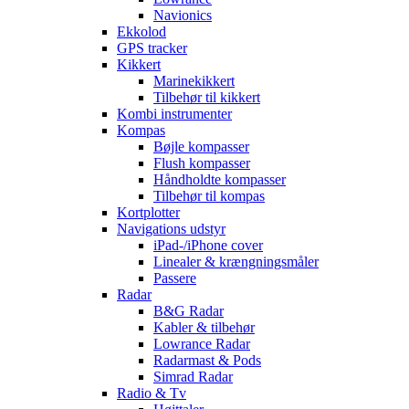
Navionics
Ekkolod
GPS tracker
Kikkert
Marinekikkert
Tilbehør til kikkert
Kombi instrumenter
Kompas
Bøjle kompasser
Flush kompasser
Håndholdte kompasser
Tilbehør til kompas
Kortplotter
Navigations udstyr
iPad-/iPhone cover
Linealer & krængningsmåler
Passere
Radar
B&G Radar
Kabler & tilbehør
Lowrance Radar
Radarmast & Pods
Simrad Radar
Radio & Tv