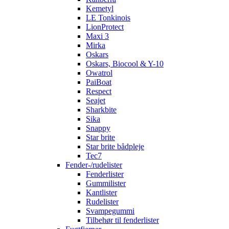
Kemetyl
LE Tonkinois
LionProtect
Maxi 3
Mirka
Oskars
Oskars, Biocool & Y-10
Owatrol
PaiBoat
Respect
Seajet
Sharkbite
Sika
Snappy
Star brite
Star brite bådpleje
Tec7
Fender-/rudelister
Fenderlister
Gummilister
Kantlister
Rudelister
Svampegummi
Tilbehør til fenderlister