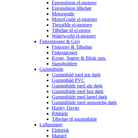
Epropulsion el-motorer
Epropulsion tilbehør
Motorguide
MotorGuide el-motorer
ThrustMe el-motorer
Tilbehør til el-motor
Waterworld el-motorer
Fiskestænger & Grej
Fiskegrej & Tilbehør
Fiskestænger
Kroge, Snørre & Blink mm.
Stangholdere
Gummibåde
Gummibåd med træ dørk
Gummibåd PVC
Gummibåde med alu dørk
Gummibåde med fast dørk
Gummibåde med lamel dørk
Gummibåde med oppustelig dørk
Hurley Davits
Ribbåde
Tilbehør til gummibåde
Luftpumper
Elektrisk
Manuel