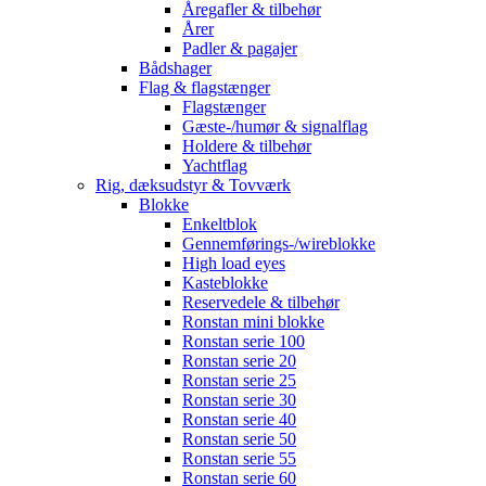
Åregafler & tilbehør
Årer
Padler & pagajer
Bådshager
Flag & flagstænger
Flagstænger
Gæste-/humør & signalflag
Holdere & tilbehør
Yachtflag
Rig, dæksudstyr & Tovværk
Blokke
Enkeltblok
Gennemførings-/wireblokke
High load eyes
Kasteblokke
Reservedele & tilbehør
Ronstan mini blokke
Ronstan serie 100
Ronstan serie 20
Ronstan serie 25
Ronstan serie 30
Ronstan serie 40
Ronstan serie 50
Ronstan serie 55
Ronstan serie 60