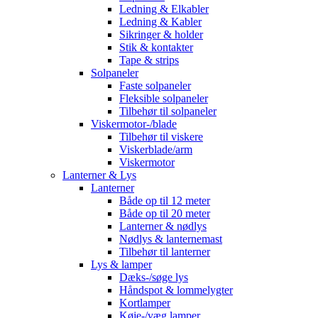
Ledning & Elkabler
Ledning & Kabler
Sikringer & holder
Stik & kontakter
Tape & strips
Solpaneler
Faste solpaneler
Fleksible solpaneler
Tilbehør til solpaneler
Viskermotor-/blade
Tilbehør til viskere
Viskerblade/arm
Viskermotor
Lanterner & Lys
Lanterner
Både op til 12 meter
Både op til 20 meter
Lanterner & nødlys
Nødlys & lanternemast
Tilbehør til lanterner
Lys & lamper
Dæks-/søge lys
Håndspot & lommelygter
Kortlamper
Køje-/væg lamper