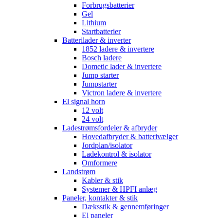
Forbrugsbatterier
Gel
Lithium
Startbatterier
Batterilader & inverter
1852 ladere & invertere
Bosch ladere
Dometic lader & invertere
Jump starter
Jumpstarter
Victron ladere & invertere
El signal horn
12 volt
24 volt
Ladestrømsfordeler & afbryder
Hovedafbryder & batterivælger
Jordplan/isolator
Ladekontrol & isolator
Omformere
Landstrøm
Kabler & stik
Systemer & HPFI anlæg
Paneler, kontakter & stik
Dæksstik & gennemføringer
El paneler