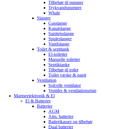
Tilbehør til pumper
Trykvandspumper
Whale
Slanger
Gasslange
Kanalslange
Sanitetsslange
Spuleslanger
Vandslange
Toilet & septitank
El-toiletter
Manuelle toiletter
Septiktanke
Tilbehør til toilet
Toilet væske & papir
Ventilation
Solcelle ventilator
Ventiler & ventilationsriste
Marineelektronik & El
El & Batterier
Batterier
AGM
Alm. batterier
Batterikasser og tilbehør
Dual batterier