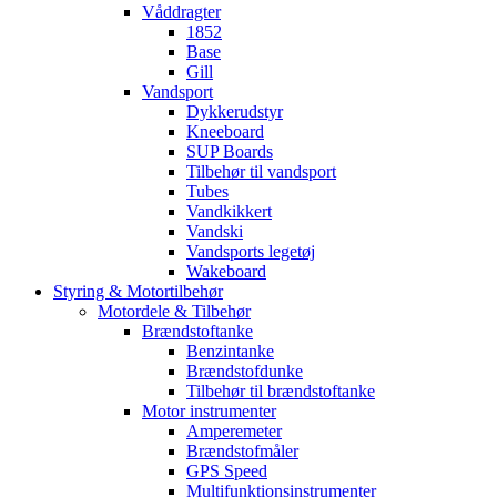
Våddragter
1852
Base
Gill
Vandsport
Dykkerudstyr
Kneeboard
SUP Boards
Tilbehør til vandsport
Tubes
Vandkikkert
Vandski
Vandsports legetøj
Wakeboard
Styring & Motortilbehør
Motordele & Tilbehør
Brændstoftanke
Benzintanke
Brændstofdunke
Tilbehør til brændstoftanke
Motor instrumenter
Amperemeter
Brændstofmåler
GPS Speed
Multifunktionsinstrumenter