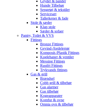
Gryder & pander
Hunde Tilbehør
Sengetøj & tekstiler
Servicesæt
Tallerkener & fade
Stole & sæder
Klap stole
Sæder & sofaer
Pantry, Toilet & VVS
Fittings
Bronze Fittings
Gevind-/fordelerrør
Komposit-/Plastik Fittings
Kuglehaner & ventiler
Messing Fittings
Rustfri Fittings
Trykvands fittings
Gas & grill
Brændsel
Cobb grill & tilbehør
Gas alarmer
Gas tilbehør
Kogeapparater
Komfur & ovne
Omnia ovn & tilbehør