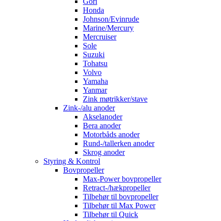
Gori
Honda
Johnson/Evinrude
Marine/Mercury
Mercruiser
Sole
Suzuki
Tohatsu
Volvo
Yamaha
Yanmar
Zink møtrikker/stave
Zink-/alu anoder
Akselanoder
Bera anoder
Motorbåds anoder
Rund-/tallerken anoder
Skrog anoder
Styring & Kontrol
Bovpropeller
Max-Power bovpropeller
Retract-/hækpropeller
Tilbehør til bovpropeller
Tilbehør til Max Power
Tilbehør til Quick