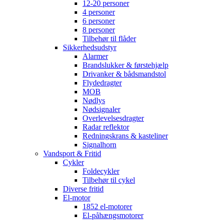
12-20 personer
4 personer
6 personer
8 personer
Tilbehør til flåder
Sikkerhedsudstyr
Alarmer
Brandslukker & førstehjælp
Drivanker & bådsmandstol
Flydedragter
MOB
Nødlys
Nødsignaler
Overlevelsesdragter
Radar reflektor
Redningskrans & kasteliner
Signalhorn
Vandsport & Fritid
Cykler
Foldecykler
Tilbehør til cykel
Diverse fritid
El-motor
1852 el-motorer
El-påhængsmotorer