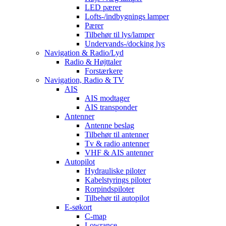
LED pærer
Lofts-/indbygnings lamper
Pærer
Tilbehør til lys/lamper
Undervands-/docking lys
Navigation & Radio/Lyd
Radio & Højttaler
Forstærkere
Navigation, Radio & TV
AIS
AIS modtager
AIS transponder
Antenner
Antenne beslag
Tilbehør til antenner
Tv & radio antenner
VHF & AIS antenner
Autopilot
Hydrauliske piloter
Kabelstyrings piloter
Rorpindspiloter
Tilbehør til autopilot
E-søkort
C-map
Lowrance