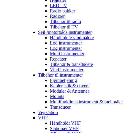
Højttaler
LED TV
Radio pakker
Radioer
Tilbehør til radio
Tilbehør til TV
Sejl-/motorbåds instrumenter
Håndholdte vindmålere
Lod instrumenter
Log instrumenter
Multi instrumenter
Repeater
Tilbehør & transducere
Vind instrumenter
Tilbehør til instrumenter
Fjernbetjening
Kabler, stik & covers
Moduler & Antenner
Mounts
Multifunktions instrument & fuel måler
Transducer
Vejrstation
VHF
Håndholdt VHF
Stationær VHF