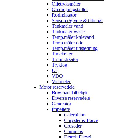
Olietryksmåler
Omdrejningstæller
Rorindikator
Sensorer/givere & tilbehør
Tankmåler vand
Tankmåler waste
Temp.måler kølevand
Temp.måler olie
Temp.måler udstødning
Timetæller
Trimindikator
Tryklog
Ur
VDO
Voltmeter
Motor reservedele
Bowman Tilbehør
Diverse reservedele
Generator
Impellere
Caterpillar
Chrysler & Force
Crusader
Cummins
Detroit Diesel