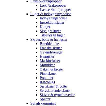
Lænse-/drænpropper
Læk-/teakpropper
Lænse-/bundpropper
Luger & indbygningsbokse
Indbygningsbokse
Inspektionsluger
Koøjer
Skylight luger
Tilbehør til luger
Skruer, bolte & hængsler
Bræddebolte
Franske skruer
Gevindstænger
Hængsler
Maskinskruer
Møtrikker
Øsken & kroge
Pinolskruer
Popnitter
Rawplugs
Sætskruer & bolte
Selvskærende skruer
Skiver & pyntehoveder
Splitter
Sol afskærmning