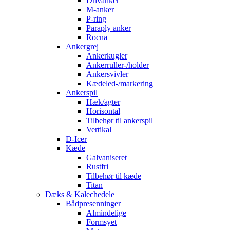
Drivanker
M-anker
P-ring
Paraply anker
Rocna
Ankergrej
Ankerkugler
Ankerruller-/holder
Ankersvivler
Kædeled-/markering
Ankerspil
Hæk/agter
Horisontal
Tilbehør til ankerspil
Vertikal
D-Icer
Kæde
Galvaniseret
Rustfri
Tilbehør til kæde
Titan
Dæks & Kalechedele
Bådpresenninger
Almindelige
Formsyet