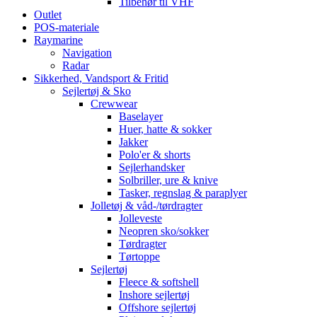
Tilbehør til VHF
Outlet
POS-materiale
Raymarine
Navigation
Radar
Sikkerhed, Vandsport & Fritid
Sejlertøj & Sko
Crewwear
Baselayer
Huer, hatte & sokker
Jakker
Polo'er & shorts
Sejlerhandsker
Solbriller, ure & knive
Tasker, regnslag & paraplyer
Jolletøj & våd-/tørdragter
Jolleveste
Neopren sko/sokker
Tørdragter
Tørtoppe
Sejlertøj
Fleece & softshell
Inshore sejlertøj
Offshore sejlertøj