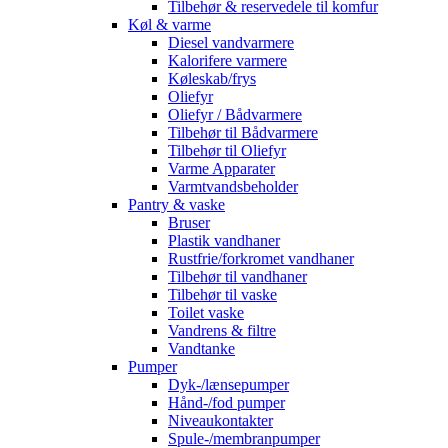
Tilbehør & reservedele til komfur
Køl & varme
Diesel vandvarmere
Kalorifere varmere
Køleskab/frys
Oliefyr
Oliefyr / Bådvarmere
Tilbehør til Bådvarmere
Tilbehør til Oliefyr
Varme Apparater
Varmtvandsbeholder
Pantry & vaske
Bruser
Plastik vandhaner
Rustfrie/forkromet vandhaner
Tilbehør til vandhaner
Tilbehør til vaske
Toilet vaske
Vandrens & filtre
Vandtanke
Pumper
Dyk-/lænsepumper
Hånd-/fod pumper
Niveaukontakter
Spule-/membranpumper