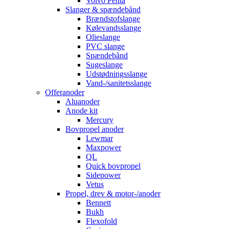
Volvo Penta
Slanger & spændebånd
Brændstofslange
Kølevandsslange
Olieslange
PVC slange
Spændebånd
Sugeslange
Udstødningsslange
Vand-/sanitetsslange
Offeranoder
Aluanoder
Anode kit
Mercury
Bovpropel anoder
Lewmar
Maxpower
QL
Quick bovpropel
Sidepower
Vetus
Propel, drev & motor-/anoder
Bennett
Bukh
Flexofold