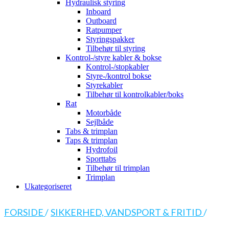
Hydraulisk styring
Inboard
Outboard
Ratpumper
Styringspakker
Tilbehør til styring
Kontrol-/styre kabler & bokse
Kontrol-/stopkabler
Styre-/kontrol bokse
Styrekabler
Tilbehør til kontrolkabler/boks
Rat
Motorbåde
Sejlbåde
Tabs & trimplan
Taps & trimplan
Hydrofoil
Sporttabs
Tilbehør til trimplan
Trimplan
Ukategoriseret
FORSIDE
/
SIKKERHED, VANDSPORT & FRITID
/