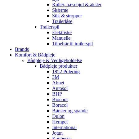
Ruller, næsehjul & aksler
Skærme
Stik & stropper
Trailerlåse
Trailerspil
Elektriske
Manuelle
Tilbehør til trailerspil
Brands
Komfort & Bådpleje
Bådpleje & Vedligeholdelse
Bådpleje produkter
1852 Polering
3M
Abnet
Autosol
BHP
Biocool
Boracol
Børster og spande
Dulon
Hempel
International
Jotun
Kanberra