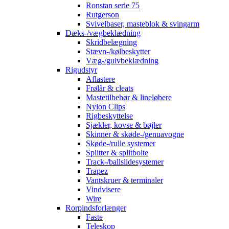
Ronstan serie 75
Rutgerson
Svivelbaser, masteblok & svingarm
Dæks-/vægbeklædning
Skridbelægning
Stævn-/kølbeskytter
Væg-/gulvbeklædning
Rigudstyr
Aflastere
Frølår & cleats
Mastetilbehør & lineløbere
Nylon Clips
Rigbeskyttelse
Sjækler, kovse & bøjler
Skinner & skøde-/genuavogne
Skøde-/rulle systemer
Splitter & splitbolte
Track-/ballslidesystemer
Trapez
Vantskruer & terminaler
Vindvisere
Wire
Rorpindsforlænger
Faste
Teleskop