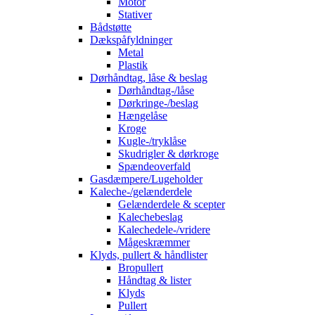
Motor
Stativer
Bådstøtte
Dækspåfyldninger
Metal
Plastik
Dørhåndtag, låse & beslag
Dørhåndtag-/låse
Dørkringe-/beslag
Hængelåse
Kroge
Kugle-/tryklåse
Skudrigler & dørkroge
Spændeoverfald
Gasdæmpere/Lugeholder
Kaleche-/gelænderdele
Gelænderdele & scepter
Kalechebeslag
Kalechedele-/vridere
Mågeskræmmer
Klyds, pullert & håndlister
Bropullert
Håndtag & lister
Klyds
Pullert