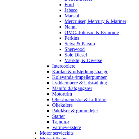
Ford
Jabsco
Marstal
Mercruiser, Mercury & Mariner
Nanni
OMC, Johnson & Evinrude
Perkins
Selva & Parsun
Sherwood
Sole Diesel
Værktøj & Diverse
Intercoolere
Kardan & udstødningsbælge
Kølevands-/impellerpumper
Lyddæmpere & Udstødning
Manifold/afgangsrør
Motortrim
Olie-/brændstof & Luftfiltre
Oliekølere
Pakdåser & gummilejer
Starter
Tændrør
Varmevekslere
Motor servicekits
Motor tilbehør