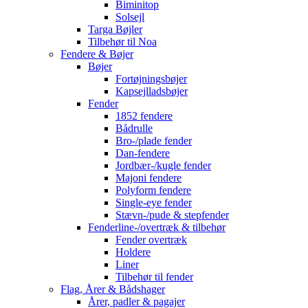
Biminitop
Solsejl
Targa Bøjler
Tilbehør til Noa
Fendere & Bøjer
Bøjer
Fortøjningsbøjer
Kapsejlladsbøjer
Fender
1852 fendere
Bådrulle
Bro-/plade fender
Dan-fendere
Jordbær-/kugle fender
Majoni fendere
Polyform fendere
Single-eye fender
Stævn-/pude & stepfender
Fenderline-/overtræk & tilbehør
Fender overtræk
Holdere
Liner
Tilbehør til fender
Flag, Årer & Bådshager
Årer, padler & pagajer