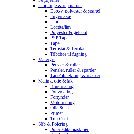
Fugtfjerner
Lim, fuge & reparation
Epoxy, polyester & spartel
Fugemasse
Lim
Loctite/lim
Polyester & gelcoat
PSP Tape
Tape
Terostat & Terokal
Tilbehør til fugning
Malergrej
Pensler & ruller
Pensler, ruller & spartler
Tape/afdækning & masker
Maling, olie & lak
Bundmaling
Drevmaling
Fortynder
Motormaling
Olie & lak
Primer
Top Coat
Slib & Polering
Poler-/slibemaskiner