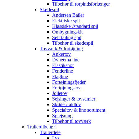
Tilbehør til rorpindsforlænger
Skødespil
Andersen Bailer
Elektriske spil
Klassiske-/standard spil
Ombygningskit
Self tailing spil
Tilbehør til skødespil
Tovværk & fortøjning
Ankertov
Dyneema line
Elastiksnor
Fenderline
Flagline
Fortøjningsfjeder
Fortøjningstov
Jolletov
Sejsinger & tovsamler
Skøde-/faldtov
Specialtov & line sortiment
Splejsning
Tilbehør til tovværk
Trailertilbehør
Trailerdele
Lys