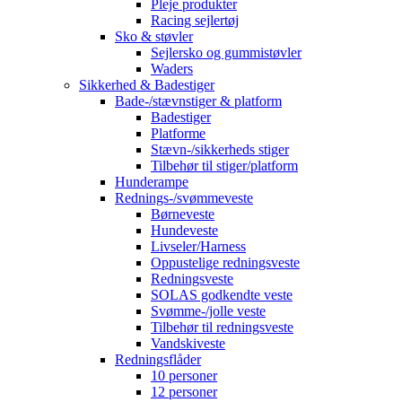
Pleje produkter
Racing sejlertøj
Sko & støvler
Sejlersko og gummistøvler
Waders
Sikkerhed & Badestiger
Bade-/stævnstiger & platform
Badestiger
Platforme
Stævn-/sikkerheds stiger
Tilbehør til stiger/platform
Hunderampe
Rednings-/svømmeveste
Børneveste
Hundeveste
Livseler/Harness
Oppustelige redningsveste
Redningsveste
SOLAS godkendte veste
Svømme-/jolle veste
Tilbehør til redningsveste
Vandskiveste
Redningsflåder
10 personer
12 personer