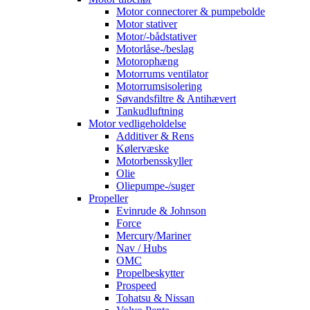
Motor connectorer & pumpebolde
Motor stativer
Motor/-bådstativer
Motorlåse-/beslag
Motorophæng
Motorrums ventilator
Motorrumsisolering
Søvandsfiltre & Antihævert
Tankudluftning
Motor vedligeholdelse
Additiver & Rens
Kølervæske
Motorbensskyller
Olie
Oliepumpe-/suger
Propeller
Evinrude & Johnson
Force
Mercury/Mariner
Nav / Hubs
OMC
Propelbeskytter
Prospeed
Tohatsu & Nissan