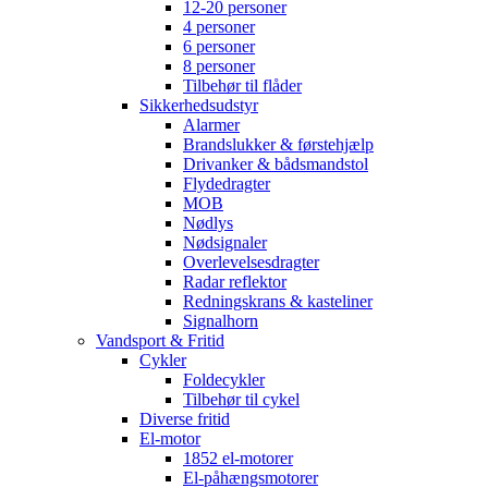
12-20 personer
4 personer
6 personer
8 personer
Tilbehør til flåder
Sikkerhedsudstyr
Alarmer
Brandslukker & førstehjælp
Drivanker & bådsmandstol
Flydedragter
MOB
Nødlys
Nødsignaler
Overlevelsesdragter
Radar reflektor
Redningskrans & kasteliner
Signalhorn
Vandsport & Fritid
Cykler
Foldecykler
Tilbehør til cykel
Diverse fritid
El-motor
1852 el-motorer
El-påhængsmotorer