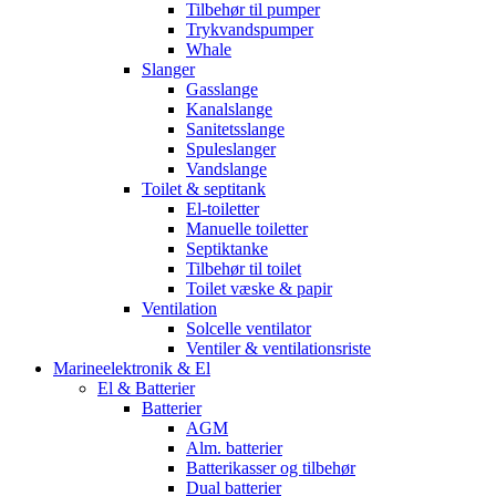
Tilbehør til pumper
Trykvandspumper
Whale
Slanger
Gasslange
Kanalslange
Sanitetsslange
Spuleslanger
Vandslange
Toilet & septitank
El-toiletter
Manuelle toiletter
Septiktanke
Tilbehør til toilet
Toilet væske & papir
Ventilation
Solcelle ventilator
Ventiler & ventilationsriste
Marineelektronik & El
El & Batterier
Batterier
AGM
Alm. batterier
Batterikasser og tilbehør
Dual batterier