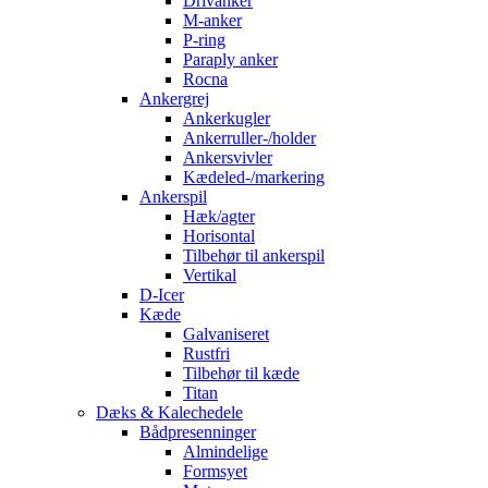
Drivanker
M-anker
P-ring
Paraply anker
Rocna
Ankergrej
Ankerkugler
Ankerruller-/holder
Ankersvivler
Kædeled-/markering
Ankerspil
Hæk/agter
Horisontal
Tilbehør til ankerspil
Vertikal
D-Icer
Kæde
Galvaniseret
Rustfri
Tilbehør til kæde
Titan
Dæks & Kalechedele
Bådpresenninger
Almindelige
Formsyet