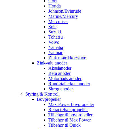
Gori
Honda
Johnson/Evinrude
Marine/Mercury
Mercruiser
Sole
Suzuki
Tohatsu
Volvo
Yamaha
Yanmar
Zink møtrikker/stave
Zink-/alu anoder
Akselanoder
Bera anoder
Motorbåds anoder
Rund-/tallerken anoder
Skrog anoder
Styring & Kontrol
Bovpropeller
Max-Power bovpropeller
Retract-/hækpropeller
Tilbehør til bovpropeller
Tilbehør til Max Power
Tilbehør til Quick