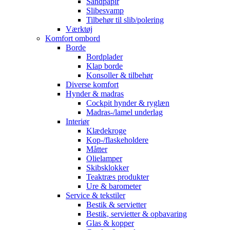
Sandpapir
Slibesvamp
Tilbehør til slib/polering
Værktøj
Komfort ombord
Borde
Bordplader
Klap borde
Konsoller & tilbehør
Diverse komfort
Hynder & madras
Cockpit hynder & ryglæn
Madras-/lamel underlag
Interiør
Klædekroge
Kop-/flaskeholdere
Måtter
Olielamper
Skibsklokker
Teaktræs produkter
Ure & barometer
Service & tekstiler
Bestik & servietter
Bestik, servietter & opbavaring
Glas & kopper