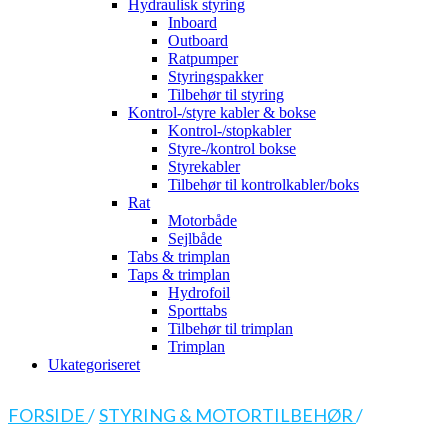
Hydraulisk styring
Inboard
Outboard
Ratpumper
Styringspakker
Tilbehør til styring
Kontrol-/styre kabler & bokse
Kontrol-/stopkabler
Styre-/kontrol bokse
Styrekabler
Tilbehør til kontrolkabler/boks
Rat
Motorbåde
Sejlbåde
Tabs & trimplan
Taps & trimplan
Hydrofoil
Sporttabs
Tilbehør til trimplan
Trimplan
Ukategoriseret
FORSIDE
/
STYRING & MOTORTILBEHØR
/