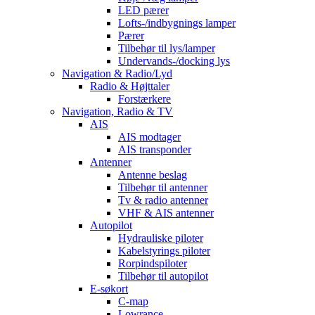
LED pærer
Lofts-/indbygnings lamper
Pærer
Tilbehør til lys/lamper
Undervands-/docking lys
Navigation & Radio/Lyd
Radio & Højttaler
Forstærkere
Navigation, Radio & TV
AIS
AIS modtager
AIS transponder
Antenner
Antenne beslag
Tilbehør til antenner
Tv & radio antenner
VHF & AIS antenner
Autopilot
Hydrauliske piloter
Kabelstyrings piloter
Rorpindspiloter
Tilbehør til autopilot
E-søkort
C-map
Lowrance