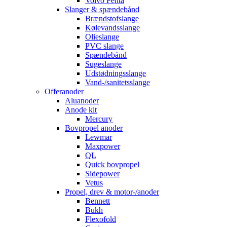
Volvo Penta
Slanger & spændebånd
Brændstofslange
Kølevandsslange
Olieslange
PVC slange
Spændebånd
Sugeslange
Udstødningsslange
Vand-/sanitetsslange
Offeranoder
Aluanoder
Anode kit
Mercury
Bovpropel anoder
Lewmar
Maxpower
QL
Quick bovpropel
Sidepower
Vetus
Propel, drev & motor-/anoder
Bennett
Bukh
Flexofold