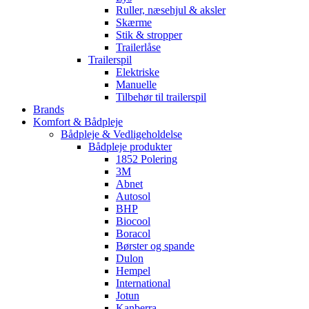
Ruller, næsehjul & aksler
Skærme
Stik & stropper
Trailerlåse
Trailerspil
Elektriske
Manuelle
Tilbehør til trailerspil
Brands
Komfort & Bådpleje
Bådpleje & Vedligeholdelse
Bådpleje produkter
1852 Polering
3M
Abnet
Autosol
BHP
Biocool
Boracol
Børster og spande
Dulon
Hempel
International
Jotun
Kanberra