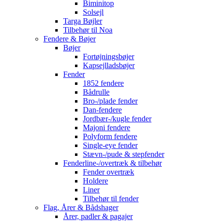
Biminitop
Solsejl
Targa Bøjler
Tilbehør til Noa
Fendere & Bøjer
Bøjer
Fortøjningsbøjer
Kapsejlladsbøjer
Fender
1852 fendere
Bådrulle
Bro-/plade fender
Dan-fendere
Jordbær-/kugle fender
Majoni fendere
Polyform fendere
Single-eye fender
Stævn-/pude & stepfender
Fenderline-/overtræk & tilbehør
Fender overtræk
Holdere
Liner
Tilbehør til fender
Flag, Årer & Bådshager
Årer, padler & pagajer