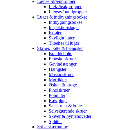
Lænse-/drænpropper
Læk-/teakpropper
Lænse-/bundpropper
Luger & indbygningsbokse
Indbygningsbokse
Inspektionsluger
Koøjer
Skylight luger
Tilbehør til luger
Skruer, bolte & hængsler
Bræddebolte
Franske skruer
Gevindstænger
Hængsler
Maskinskruer
Møtrikker
Øsken & kroge
Pinolskruer
Popnitter
Rawplugs
Sætskruer & bolte
Selvskærende skruer
Skiver & pyntehoveder
Splitter
Sol afskærmning