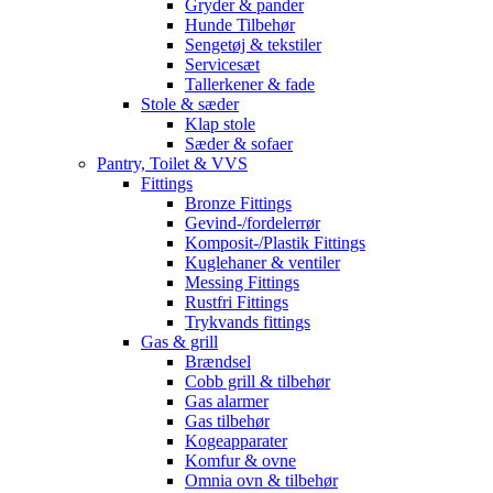
Gryder & pander
Hunde Tilbehør
Sengetøj & tekstiler
Servicesæt
Tallerkener & fade
Stole & sæder
Klap stole
Sæder & sofaer
Pantry, Toilet & VVS
Fittings
Bronze Fittings
Gevind-/fordelerrør
Komposit-/Plastik Fittings
Kuglehaner & ventiler
Messing Fittings
Rustfri Fittings
Trykvands fittings
Gas & grill
Brændsel
Cobb grill & tilbehør
Gas alarmer
Gas tilbehør
Kogeapparater
Komfur & ovne
Omnia ovn & tilbehør