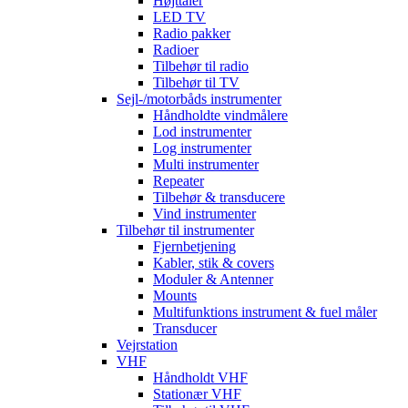
Højttaler
LED TV
Radio pakker
Radioer
Tilbehør til radio
Tilbehør til TV
Sejl-/motorbåds instrumenter
Håndholdte vindmålere
Lod instrumenter
Log instrumenter
Multi instrumenter
Repeater
Tilbehør & transducere
Vind instrumenter
Tilbehør til instrumenter
Fjernbetjening
Kabler, stik & covers
Moduler & Antenner
Mounts
Multifunktions instrument & fuel måler
Transducer
Vejrstation
VHF
Håndholdt VHF
Stationær VHF