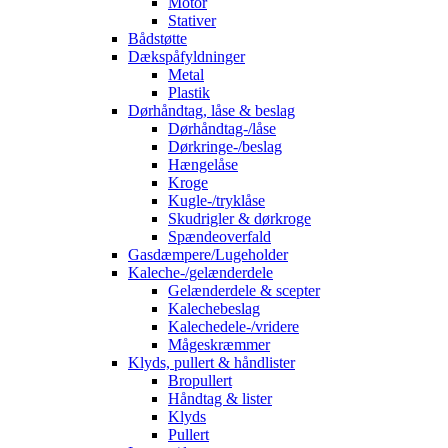
Motor
Stativer
Bådstøtte
Dækspåfyldninger
Metal
Plastik
Dørhåndtag, låse & beslag
Dørhåndtag-/låse
Dørkringe-/beslag
Hængelåse
Kroge
Kugle-/tryklåse
Skudrigler & dørkroge
Spændeoverfald
Gasdæmpere/Lugeholder
Kaleche-/gelænderdele
Gelænderdele & scepter
Kalechebeslag
Kalechedele-/vridere
Mågeskræmmer
Klyds, pullert & håndlister
Bropullert
Håndtag & lister
Klyds
Pullert