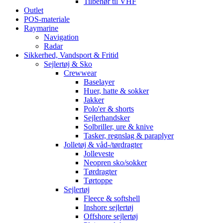
Tilbehør til VHF
Outlet
POS-materiale
Raymarine
Navigation
Radar
Sikkerhed, Vandsport & Fritid
Sejlertøj & Sko
Crewwear
Baselayer
Huer, hatte & sokker
Jakker
Polo'er & shorts
Sejlerhandsker
Solbriller, ure & knive
Tasker, regnslag & paraplyer
Jolletøj & våd-/tørdragter
Jolleveste
Neopren sko/sokker
Tørdragter
Tørtoppe
Sejlertøj
Fleece & softshell
Inshore sejlertøj
Offshore sejlertøj