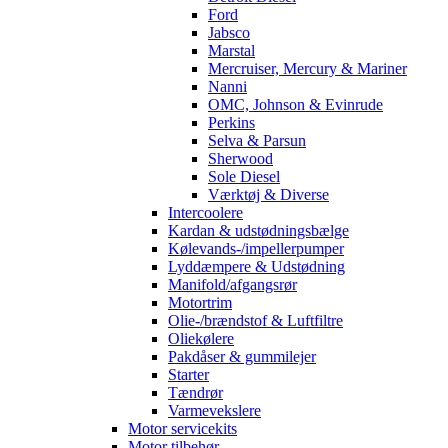
Ford
Jabsco
Marstal
Mercruiser, Mercury & Mariner
Nanni
OMC, Johnson & Evinrude
Perkins
Selva & Parsun
Sherwood
Sole Diesel
Værktøj & Diverse
Intercoolere
Kardan & udstødningsbælge
Kølevands-/impellerpumper
Lyddæmpere & Udstødning
Manifold/afgangsrør
Motortrim
Olie-/brændstof & Luftfiltre
Oliekølere
Pakdåser & gummilejer
Starter
Tændrør
Varmevekslere
Motor servicekits
Motor tilbehør