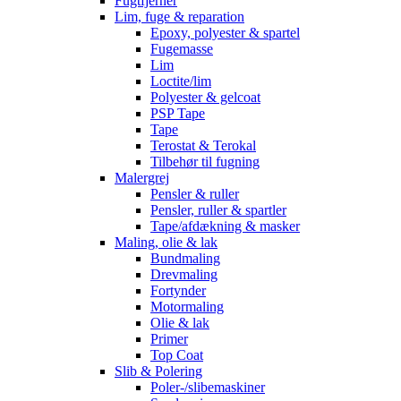
Fugtfjerner
Lim, fuge & reparation
Epoxy, polyester & spartel
Fugemasse
Lim
Loctite/lim
Polyester & gelcoat
PSP Tape
Tape
Terostat & Terokal
Tilbehør til fugning
Malergrej
Pensler & ruller
Pensler, ruller & spartler
Tape/afdækning & masker
Maling, olie & lak
Bundmaling
Drevmaling
Fortynder
Motormaling
Olie & lak
Primer
Top Coat
Slib & Polering
Poler-/slibemaskiner