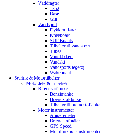
Våddragter
1852
Base
Gill
Vandsport
Dykkerudstyr
Kneeboard
SUP Boards
Tilbehør til vandsport
Tubes
Vandkikkert
Vandski
Vandsports legetøj
Wakeboard
Styring & Motortilbehør
Motordele & Tilbehør
Brændstoftanke
Benzintanke
Brændstofdunke
Tilbehør til brændstoftanke
Motor instrumenter
Amperemeter
Brændstofmåler
GPS Speed
Multifunktionsinstrumenter