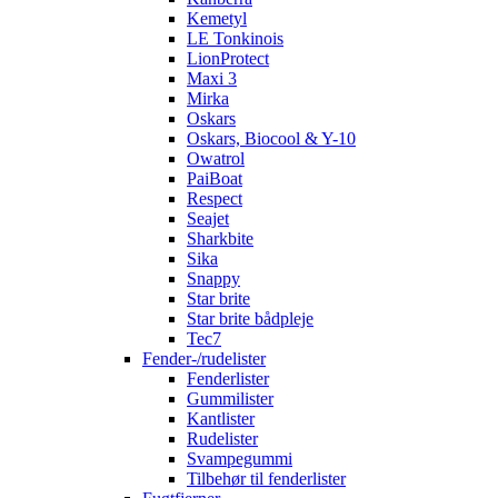
Kemetyl
LE Tonkinois
LionProtect
Maxi 3
Mirka
Oskars
Oskars, Biocool & Y-10
Owatrol
PaiBoat
Respect
Seajet
Sharkbite
Sika
Snappy
Star brite
Star brite bådpleje
Tec7
Fender-/rudelister
Fenderlister
Gummilister
Kantlister
Rudelister
Svampegummi
Tilbehør til fenderlister