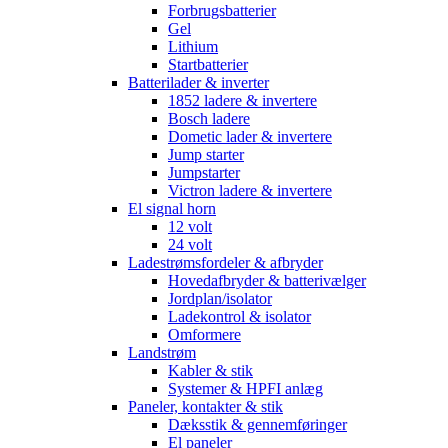
Forbrugsbatterier
Gel
Lithium
Startbatterier
Batterilader & inverter
1852 ladere & invertere
Bosch ladere
Dometic lader & invertere
Jump starter
Jumpstarter
Victron ladere & invertere
El signal horn
12 volt
24 volt
Ladestrømsfordeler & afbryder
Hovedafbryder & batterivælger
Jordplan/isolator
Ladekontrol & isolator
Omformere
Landstrøm
Kabler & stik
Systemer & HPFI anlæg
Paneler, kontakter & stik
Dæksstik & gennemføringer
El paneler