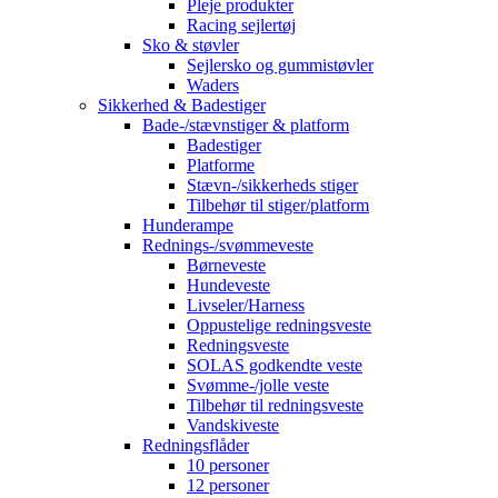
Pleje produkter
Racing sejlertøj
Sko & støvler
Sejlersko og gummistøvler
Waders
Sikkerhed & Badestiger
Bade-/stævnstiger & platform
Badestiger
Platforme
Stævn-/sikkerheds stiger
Tilbehør til stiger/platform
Hunderampe
Rednings-/svømmeveste
Børneveste
Hundeveste
Livseler/Harness
Oppustelige redningsveste
Redningsveste
SOLAS godkendte veste
Svømme-/jolle veste
Tilbehør til redningsveste
Vandskiveste
Redningsflåder
10 personer
12 personer