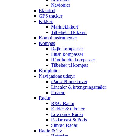
Navionics
Ekkolod
GPS tracker
Kikkert
Marinekikkert
Tilbehør til kikkert
Kombi instrumenter
Kompas
Bøjle kompasser
Flush kompasser
Håndholdte kompasser
Tilbehør til kompas
Kortplotter
Navigations udstyr
iPad-/iPhone cover
Linealer & krængningsmåler
Passere
Radar
B&G Radar
Kabler & tilbehør
Lowrance Radar
Radarmast & Pods
Simrad Radar
Radio & Tv