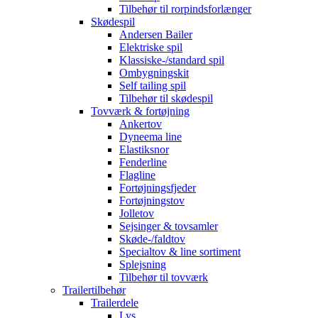
Tilbehør til rorpindsforlænger
Skødespil
Andersen Bailer
Elektriske spil
Klassiske-/standard spil
Ombygningskit
Self tailing spil
Tilbehør til skødespil
Tovværk & fortøjning
Ankertov
Dyneema line
Elastiksnor
Fenderline
Flagline
Fortøjningsfjeder
Fortøjningstov
Jolletov
Sejsinger & tovsamler
Skøde-/faldtov
Specialtov & line sortiment
Splejsning
Tilbehør til tovværk
Trailertilbehør
Trailerdele
Lys