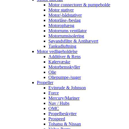
Motor connectorer & pumpebolde
Motor stativer
Motor/-bådstativer
Motorlåse-/beslag
Motorophæng
Motorrums ventilator
Motorrumsisolering
Søvandsfiltre & Antihævert
Tankudluftning
Motor vedligeholdelse
Additiver & Rens
Kølervæske
Motorbensskyller
Olie
Oliepumpe-/suger
Propeller
Evinrude & Johnson
Force
Mercury/Mariner
Nav / Hubs
OMC
Propelbeskytter
Prospeed
Tohatsu & Nissan