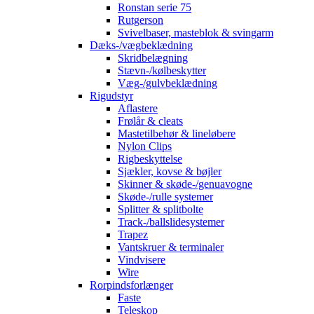
Ronstan serie 75
Rutgerson
Svivelbaser, masteblok & svingarm
Dæks-/vægbeklædning
Skridbelægning
Stævn-/kølbeskytter
Væg-/gulvbeklædning
Rigudstyr
Aflastere
Frølår & cleats
Mastetilbehør & lineløbere
Nylon Clips
Rigbeskyttelse
Sjækler, kovse & bøjler
Skinner & skøde-/genuavogne
Skøde-/rulle systemer
Splitter & splitbolte
Track-/ballslidesystemer
Trapez
Vantskruer & terminaler
Vindvisere
Wire
Rorpindsforlænger
Faste
Teleskop