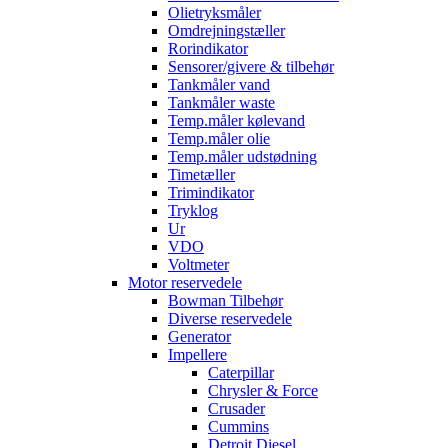
Olietryksmåler
Omdrejningstæller
Rorindikator
Sensorer/givere & tilbehør
Tankmåler vand
Tankmåler waste
Temp.måler kølevand
Temp.måler olie
Temp.måler udstødning
Timetæller
Trimindikator
Tryklog
Ur
VDO
Voltmeter
Motor reservedele
Bowman Tilbehør
Diverse reservedele
Generator
Impellere
Caterpillar
Chrysler & Force
Crusader
Cummins
Detroit Diesel