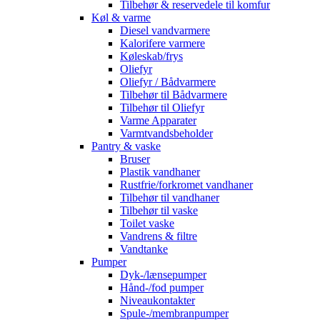
Tilbehør & reservedele til komfur
Køl & varme
Diesel vandvarmere
Kalorifere varmere
Køleskab/frys
Oliefyr
Oliefyr / Bådvarmere
Tilbehør til Bådvarmere
Tilbehør til Oliefyr
Varme Apparater
Varmtvandsbeholder
Pantry & vaske
Bruser
Plastik vandhaner
Rustfrie/forkromet vandhaner
Tilbehør til vandhaner
Tilbehør til vaske
Toilet vaske
Vandrens & filtre
Vandtanke
Pumper
Dyk-/lænsepumper
Hånd-/fod pumper
Niveaukontakter
Spule-/membranpumper