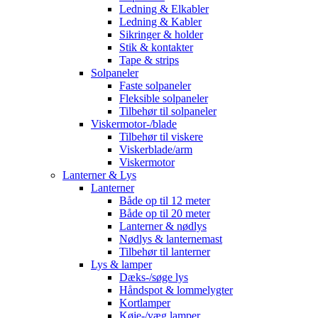
Ledning & Elkabler
Ledning & Kabler
Sikringer & holder
Stik & kontakter
Tape & strips
Solpaneler
Faste solpaneler
Fleksible solpaneler
Tilbehør til solpaneler
Viskermotor-/blade
Tilbehør til viskere
Viskerblade/arm
Viskermotor
Lanterner & Lys
Lanterner
Både op til 12 meter
Både op til 20 meter
Lanterner & nødlys
Nødlys & lanternemast
Tilbehør til lanterner
Lys & lamper
Dæks-/søge lys
Håndspot & lommelygter
Kortlamper
Køje-/væg lamper