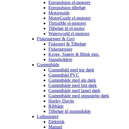
Epropulsion el-motorer
Epropulsion tilbehør
Motorguide
MotorGuide el-motorer
ThrustMe el-motorer
Tilbehør til el-motor
Waterworld el-motorer
Fiskestænger & Grej
Fiskegrej & Tilbehør
Fiskestænger
Kroge, Snørre & Blink mm.
Stangholdere
Gummibåde
Gummibåd med træ dørk
Gummibåd PVC
Gummibåde med alu dørk
Gummibåde med fast dørk
Gummibåde med lamel dørk
Gummibåde med oppustelig dørk
Hurley Davits
Ribbåde
Tilbehør til gummibåde
Luftpumper
Elektrisk
Manuel