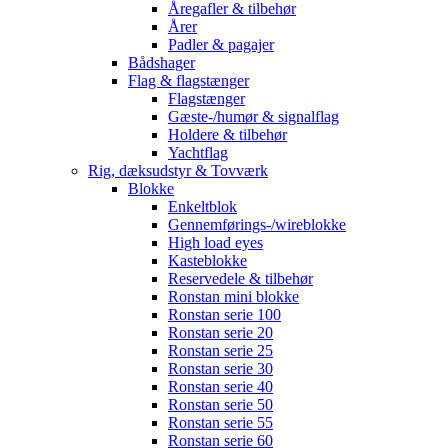
Åregafler & tilbehør
Årer
Padler & pagajer
Bådshager
Flag & flagstænger
Flagstænger
Gæste-/humør & signalflag
Holdere & tilbehør
Yachtflag
Rig, dæksudstyr & Tovværk
Blokke
Enkeltblok
Gennemførings-/wireblokke
High load eyes
Kasteblokke
Reservedele & tilbehør
Ronstan mini blokke
Ronstan serie 100
Ronstan serie 20
Ronstan serie 25
Ronstan serie 30
Ronstan serie 40
Ronstan serie 50
Ronstan serie 55
Ronstan serie 60