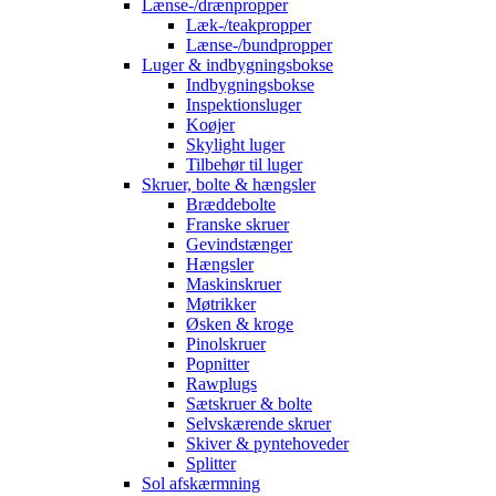
Lænse-/drænpropper
Læk-/teakpropper
Lænse-/bundpropper
Luger & indbygningsbokse
Indbygningsbokse
Inspektionsluger
Koøjer
Skylight luger
Tilbehør til luger
Skruer, bolte & hængsler
Bræddebolte
Franske skruer
Gevindstænger
Hængsler
Maskinskruer
Møtrikker
Øsken & kroge
Pinolskruer
Popnitter
Rawplugs
Sætskruer & bolte
Selvskærende skruer
Skiver & pyntehoveder
Splitter
Sol afskærmning