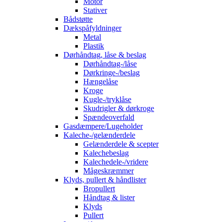
Motor
Stativer
Bådstøtte
Dækspåfyldninger
Metal
Plastik
Dørhåndtag, låse & beslag
Dørhåndtag-/låse
Dørkringe-/beslag
Hængelåse
Kroge
Kugle-/tryklåse
Skudrigler & dørkroge
Spændeoverfald
Gasdæmpere/Lugeholder
Kaleche-/gelænderdele
Gelænderdele & scepter
Kalechebeslag
Kalechedele-/vridere
Mågeskræmmer
Klyds, pullert & håndlister
Bropullert
Håndtag & lister
Klyds
Pullert