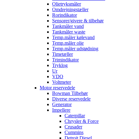
Olietryksmåler
Omdrejningstæller
Rorindikator
Sensorer/givere & tilbehør
Tankmåler vand
Tankmåler waste
Temp.måler kølevand
Temp.måler olie
Temp.måler udstødning
Timetæller
Trimindikator
Tryklog
Ur
VDO
Voltmeter
Motor reservedele
Bowman Tilbehør
Diverse reservedele
Generator
Impellere
Caterpillar
Chrysler & Force
Crusader
Cummins
Detroit Diesel