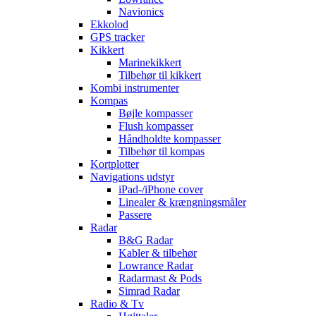
Navionics
Ekkolod
GPS tracker
Kikkert
Marinekikkert
Tilbehør til kikkert
Kombi instrumenter
Kompas
Bøjle kompasser
Flush kompasser
Håndholdte kompasser
Tilbehør til kompas
Kortplotter
Navigations udstyr
iPad-/iPhone cover
Linealer & krængningsmåler
Passere
Radar
B&G Radar
Kabler & tilbehør
Lowrance Radar
Radarmast & Pods
Simrad Radar
Radio & Tv