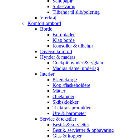
Sandpapir
Slibesvamp
Tilbehør til slib/polering
Værktøj
Komfort ombord
Borde
Bordplader
Klap borde
Konsoller & tilbehør
Diverse komfort
Hynder & madras
Cockpit hynder & ryglæn
Madras-/lamel underlag
Interiør
Klædekroge
Kop-/flaskeholdere
Måtter
Olielamper
Skibsklokker
Teaktræs produkter
Ure & barometer
Service & tekstiler
Bestik & servietter
Bestik, servietter & opbavaring
Glas & kopper