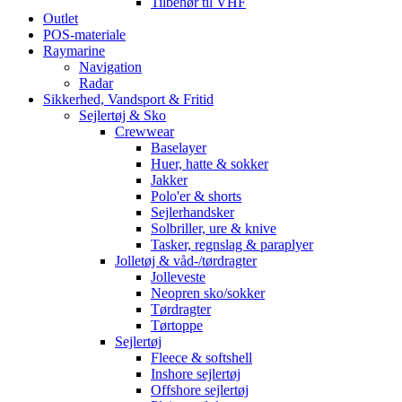
Tilbehør til VHF
Outlet
POS-materiale
Raymarine
Navigation
Radar
Sikkerhed, Vandsport & Fritid
Sejlertøj & Sko
Crewwear
Baselayer
Huer, hatte & sokker
Jakker
Polo'er & shorts
Sejlerhandsker
Solbriller, ure & knive
Tasker, regnslag & paraplyer
Jolletøj & våd-/tørdragter
Jolleveste
Neopren sko/sokker
Tørdragter
Tørtoppe
Sejlertøj
Fleece & softshell
Inshore sejlertøj
Offshore sejlertøj