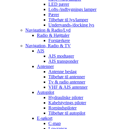
LED pærer
Lofts-/indbygnings lamper
Pærer
Tilbehør til lys/lamper
Undervands-/docking lys
Navigation & Radio/Lyd
Radio & Højttaler
Forstærkere
Navigation, Radio & TV
AIS
AIS modtager
AIS transponder
Antenner
Antenne beslag
Tilbehør til antenner
Tv & radio antenner
VHF & AIS antenner
Autopilot
Hydrauliske piloter
Kabelstyrings piloter
Rorpindspiloter
Tilbehør til autopilot
E-søkort
C-map
Lowrance