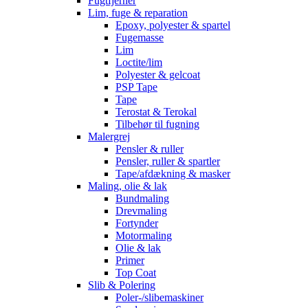
Fugtfjerner
Lim, fuge & reparation
Epoxy, polyester & spartel
Fugemasse
Lim
Loctite/lim
Polyester & gelcoat
PSP Tape
Tape
Terostat & Terokal
Tilbehør til fugning
Malergrej
Pensler & ruller
Pensler, ruller & spartler
Tape/afdækning & masker
Maling, olie & lak
Bundmaling
Drevmaling
Fortynder
Motormaling
Olie & lak
Primer
Top Coat
Slib & Polering
Poler-/slibemaskiner