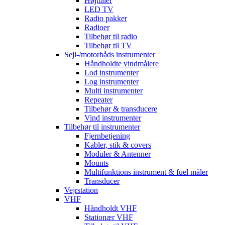
Højttaler
LED TV
Radio pakker
Radioer
Tilbehør til radio
Tilbehør til TV
Sejl-/motorbåds instrumenter
Håndholdte vindmålere
Lod instrumenter
Log instrumenter
Multi instrumenter
Repeater
Tilbehør & transducere
Vind instrumenter
Tilbehør til instrumenter
Fjernbetjening
Kabler, stik & covers
Moduler & Antenner
Mounts
Multifunktions instrument & fuel måler
Transducer
Vejrstation
VHF
Håndholdt VHF
Stationær VHF