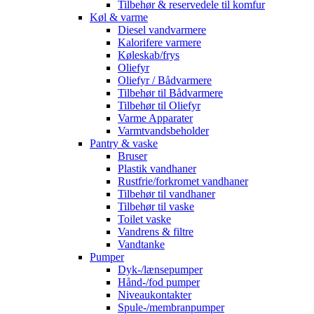
Tilbehør & reservedele til komfur
Køl & varme
Diesel vandvarmere
Kalorifere varmere
Køleskab/frys
Oliefyr
Oliefyr / Bådvarmere
Tilbehør til Bådvarmere
Tilbehør til Oliefyr
Varme Apparater
Varmtvandsbeholder
Pantry & vaske
Bruser
Plastik vandhaner
Rustfrie/forkromet vandhaner
Tilbehør til vandhaner
Tilbehør til vaske
Toilet vaske
Vandrens & filtre
Vandtanke
Pumper
Dyk-/lænsepumper
Hånd-/fod pumper
Niveaukontakter
Spule-/membranpumper