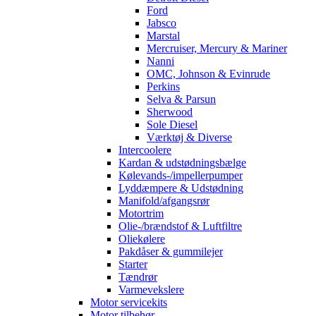
Ford
Jabsco
Marstal
Mercruiser, Mercury & Mariner
Nanni
OMC, Johnson & Evinrude
Perkins
Selva & Parsun
Sherwood
Sole Diesel
Værktøj & Diverse
Intercoolere
Kardan & udstødningsbælge
Kølevands-/impellerpumper
Lyddæmpere & Udstødning
Manifold/afgangsrør
Motortrim
Olie-/brændstof & Luftfiltre
Oliekølere
Pakdåser & gummilejer
Starter
Tændrør
Varmevekslere
Motor servicekits
Motor tilbehør