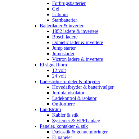
Forbrugsbatterier
Gel
Lithium
Startbatterier
Batterilader & inverter
1852 ladere & invertere
Bosch ladere
Dometic lader & invertere
Jump starter
Jumpstarter
Victron ladere & invertere
El signal horn
12 volt
24 volt
Ladestrømsfordeler & afbryder
Hovedafbryder & batterivælger
Jordplan/isolator
Ladekontrol & isolator
Omformere
Landstrøm
Kabler & stik
Systemer & HPFI anlæg
Paneler, kontakter & stik
Dæksstik & gennemføringer
El paneler