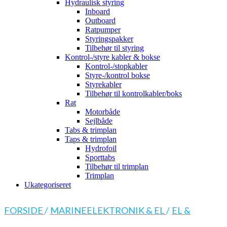
Hydraulisk styring
Inboard
Outboard
Ratpumper
Styringspakker
Tilbehør til styring
Kontrol-/styre kabler & bokse
Kontrol-/stopkabler
Styre-/kontrol bokse
Styrekabler
Tilbehør til kontrolkabler/boks
Rat
Motorbåde
Sejlbåde
Tabs & trimplan
Taps & trimplan
Hydrofoil
Sporttabs
Tilbehør til trimplan
Trimplan
Ukategoriseret
FORSIDE
/
MARINEELEKTRONIK & EL
/
EL &