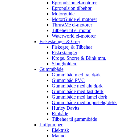
Epropulsion el-motorer
Epropulsion tilbehør
Motorguide
MotorGuide el-motorer
ThrustMe el-motorer
Tilbehør til el-motor
Waterworld el-motorer
Fiskestænger & Grej
Fiskegrej & Tilbehør
Fiskestænger
Kroge, Snørre & Blink mm.
Stangholdere
Gummibåde
Gummibåd med træ dørk
Gummibåd PVC
Gummibåde med alu dørk
Gummibåde med fast dørk
Gummibåde med lamel dørk
Gummibåde med oppustelig dørk
Hurley Davits
Ribbåde
Tilbehør til gummibåde
Luftpumper
Elektrisk
Manuel