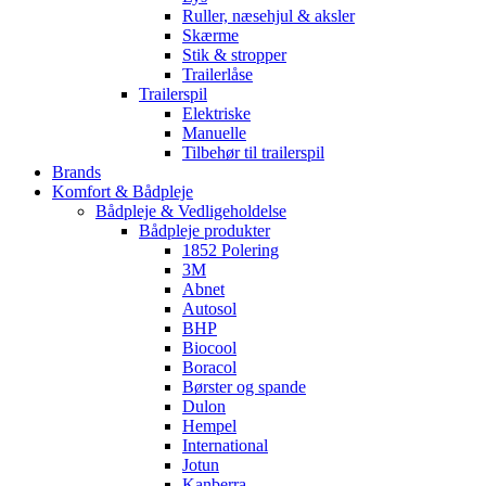
Ruller, næsehjul & aksler
Skærme
Stik & stropper
Trailerlåse
Trailerspil
Elektriske
Manuelle
Tilbehør til trailerspil
Brands
Komfort & Bådpleje
Bådpleje & Vedligeholdelse
Bådpleje produkter
1852 Polering
3M
Abnet
Autosol
BHP
Biocool
Boracol
Børster og spande
Dulon
Hempel
International
Jotun
Kanberra