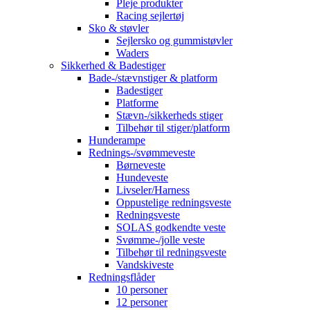
Pleje produkter
Racing sejlertøj
Sko & støvler
Sejlersko og gummistøvler
Waders
Sikkerhed & Badestiger
Bade-/stævnstiger & platform
Badestiger
Platforme
Stævn-/sikkerheds stiger
Tilbehør til stiger/platform
Hunderampe
Rednings-/svømmeveste
Børneveste
Hundeveste
Livseler/Harness
Oppustelige redningsveste
Redningsveste
SOLAS godkendte veste
Svømme-/jolle veste
Tilbehør til redningsveste
Vandskiveste
Redningsflåder
10 personer
12 personer