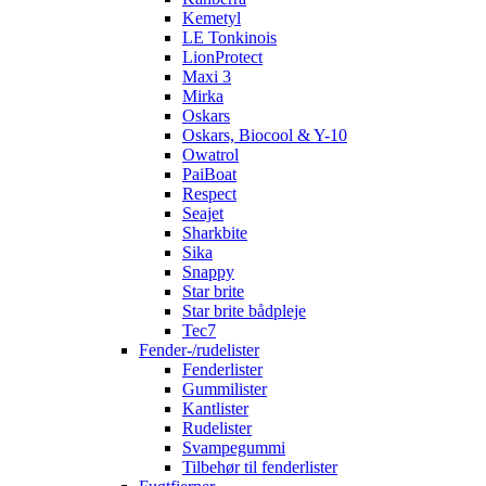
Kemetyl
LE Tonkinois
LionProtect
Maxi 3
Mirka
Oskars
Oskars, Biocool & Y-10
Owatrol
PaiBoat
Respect
Seajet
Sharkbite
Sika
Snappy
Star brite
Star brite bådpleje
Tec7
Fender-/rudelister
Fenderlister
Gummilister
Kantlister
Rudelister
Svampegummi
Tilbehør til fenderlister