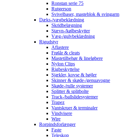
Ronstan serie 75
Rutgerson
Svivelbaser, masteblok & svingarm
Dæks-/vægbeklædning
Skridbelægning
Stævn-/kølbeskytter
Væg-/gulvbeklædning
Rigudstyr
Aflastere
Frølår & cleats
Mastetilbehør & lineløbere
Nylon Clips
Rigbeskyttelse
Sjækler, kovse & bøjler
Skinner & skøde-/genuavogne
Skøde-/rulle systemer
Splitter & splitbolte
Track-/ballslidesystemer
Trapez
Vantskruer & terminaler
Vindvisere
Wire
Rorpindsforlænger
Faste
Teleskop