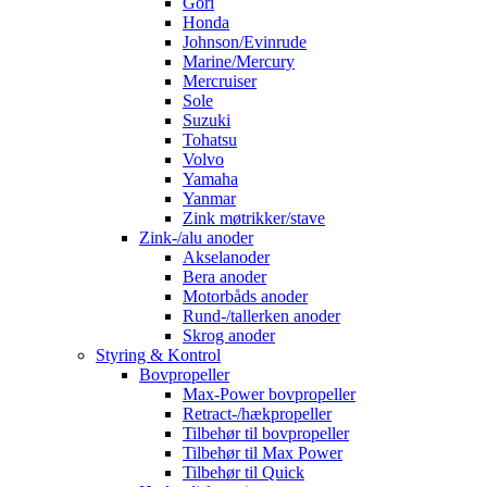
Gori
Honda
Johnson/Evinrude
Marine/Mercury
Mercruiser
Sole
Suzuki
Tohatsu
Volvo
Yamaha
Yanmar
Zink møtrikker/stave
Zink-/alu anoder
Akselanoder
Bera anoder
Motorbåds anoder
Rund-/tallerken anoder
Skrog anoder
Styring & Kontrol
Bovpropeller
Max-Power bovpropeller
Retract-/hækpropeller
Tilbehør til bovpropeller
Tilbehør til Max Power
Tilbehør til Quick