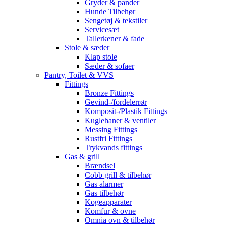
Gryder & pander
Hunde Tilbehør
Sengetøj & tekstiler
Servicesæt
Tallerkener & fade
Stole & sæder
Klap stole
Sæder & sofaer
Pantry, Toilet & VVS
Fittings
Bronze Fittings
Gevind-/fordelerrør
Komposit-/Plastik Fittings
Kuglehaner & ventiler
Messing Fittings
Rustfri Fittings
Trykvands fittings
Gas & grill
Brændsel
Cobb grill & tilbehør
Gas alarmer
Gas tilbehør
Kogeapparater
Komfur & ovne
Omnia ovn & tilbehør