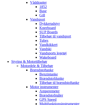
Våddragter
1852
Base
Gill
Vandsport
Dykkerudstyr
Kneeboard
SUP Boards
Tilbehør til vandsport
Tubes
Vandkikkert
Vandski
Vandsports legetøj
Wakeboard
Styring & Motortilbehør
Motordele & Tilbehør
Brændstoftanke
Benzintanke
Brændstofdunke
Tilbehør til brændstoftanke
Motor instrumenter
Amperemeter
Brændstofmåler
GPS Speed
Multifunktionsinstrumenter