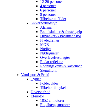
12-20 personer
4 personer
6 personer
8 personer
Tilbehør til flåder
Sikkerhedsudstyr
Alarmer
Brandslukker & førstehjælp
Drivanker & bådsmandstol
Flydedragter
MOB
Nødlys
Nødsignaler
Overlevelsesdragter
Radar reflektor
Redningskrans & kasteliner
Signalhorn
Vandsport & Fritid
Cykler
Foldecykler
Tilbehør til cykel
Diverse fritid
El-motor
1852 el-motorer
El-påhængsmotorer