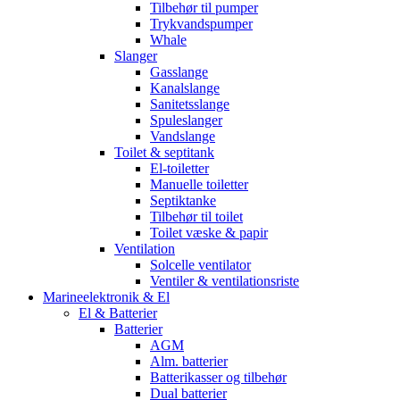
Tilbehør til pumper
Trykvandspumper
Whale
Slanger
Gasslange
Kanalslange
Sanitetsslange
Spuleslanger
Vandslange
Toilet & septitank
El-toiletter
Manuelle toiletter
Septiktanke
Tilbehør til toilet
Toilet væske & papir
Ventilation
Solcelle ventilator
Ventiler & ventilationsriste
Marineelektronik & El
El & Batterier
Batterier
AGM
Alm. batterier
Batterikasser og tilbehør
Dual batterier