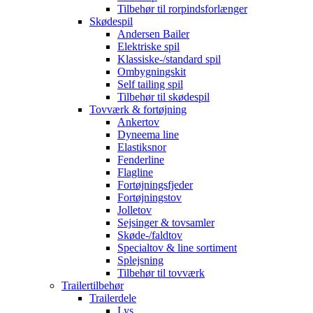
Tilbehør til rorpindsforlænger
Skødespil
Andersen Bailer
Elektriske spil
Klassiske-/standard spil
Ombygningskit
Self tailing spil
Tilbehør til skødespil
Tovværk & fortøjning
Ankertov
Dyneema line
Elastiksnor
Fenderline
Flagline
Fortøjningsfjeder
Fortøjningstov
Jolletov
Sejsinger & tovsamler
Skøde-/faldtov
Specialtov & line sortiment
Splejsning
Tilbehør til tovværk
Trailertilbehør
Trailerdele
Lys