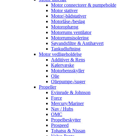
Motor connectorer & pumpebolde
Motor stativer
Motor/-bådstativer
Motorlåse-/beslag
Motorophæng
Motorrums ventilator
Motorrumsisolering
Søvandsfiltre & Antihævert
Tankudluftning
Motor vedligeholdelse
Additiver & Rens
Kølervæske
Motorbensskyller
Olie
Oliepumpe-/suger
Propeller
Evinrude & Johnson
Force
Mercury/Mariner
Nav / Hubs
OMC
Propelbeskytter
Prospeed
Tohatsu & Nissan