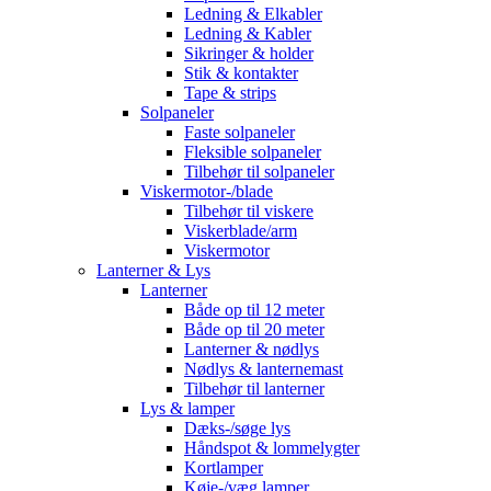
Ledning & Elkabler
Ledning & Kabler
Sikringer & holder
Stik & kontakter
Tape & strips
Solpaneler
Faste solpaneler
Fleksible solpaneler
Tilbehør til solpaneler
Viskermotor-/blade
Tilbehør til viskere
Viskerblade/arm
Viskermotor
Lanterner & Lys
Lanterner
Både op til 12 meter
Både op til 20 meter
Lanterner & nødlys
Nødlys & lanternemast
Tilbehør til lanterner
Lys & lamper
Dæks-/søge lys
Håndspot & lommelygter
Kortlamper
Køje-/væg lamper