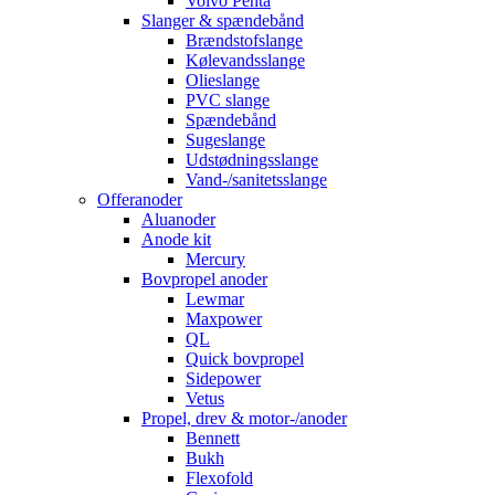
Volvo Penta
Slanger & spændebånd
Brændstofslange
Kølevandsslange
Olieslange
PVC slange
Spændebånd
Sugeslange
Udstødningsslange
Vand-/sanitetsslange
Offeranoder
Aluanoder
Anode kit
Mercury
Bovpropel anoder
Lewmar
Maxpower
QL
Quick bovpropel
Sidepower
Vetus
Propel, drev & motor-/anoder
Bennett
Bukh
Flexofold