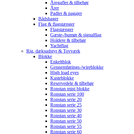
Åregafler & tilbehør
Årer
Padler & pagajer
Bådshager
Flag & flagstænger
Flagstænger
Gæste-/humør & signalflag
Holdere & tilbehør
Yachtflag
Rig, dæksudstyr & Tovværk
Blokke
Enkeltblok
Gennemførings-/wireblokke
High load eyes
Kasteblokke
Reservedele & tilbehør
Ronstan mini blokke
Ronstan serie 100
Ronstan serie 20
Ronstan serie 25
Ronstan serie 30
Ronstan serie 40
Ronstan serie 50
Ronstan serie 55
Ronstan serie 60