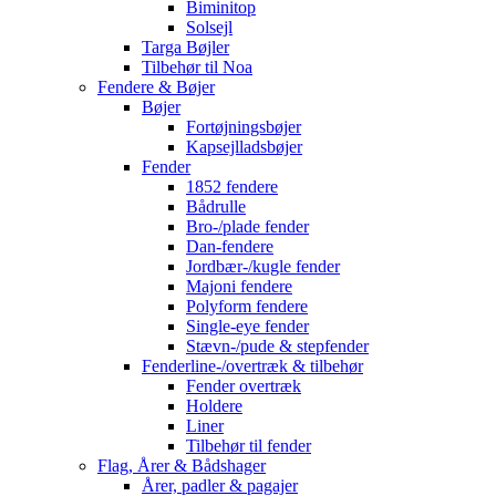
Biminitop
Solsejl
Targa Bøjler
Tilbehør til Noa
Fendere & Bøjer
Bøjer
Fortøjningsbøjer
Kapsejlladsbøjer
Fender
1852 fendere
Bådrulle
Bro-/plade fender
Dan-fendere
Jordbær-/kugle fender
Majoni fendere
Polyform fendere
Single-eye fender
Stævn-/pude & stepfender
Fenderline-/overtræk & tilbehør
Fender overtræk
Holdere
Liner
Tilbehør til fender
Flag, Årer & Bådshager
Årer, padler & pagajer