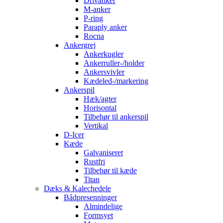
Drivanker
M-anker
P-ring
Paraply anker
Rocna
Ankergrej
Ankerkugler
Ankerruller-/holder
Ankersvivler
Kædeled-/markering
Ankerspil
Hæk/agter
Horisontal
Tilbehør til ankerspil
Vertikal
D-Icer
Kæde
Galvaniseret
Rustfri
Tilbehør til kæde
Titan
Dæks & Kalechedele
Bådpresenninger
Almindelige
Formsyet