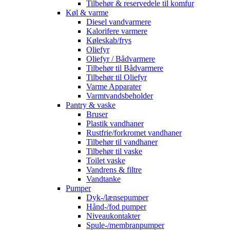
Tilbehør & reservedele til komfur
Køl & varme
Diesel vandvarmere
Kalorifere varmere
Køleskab/frys
Oliefyr
Oliefyr / Bådvarmere
Tilbehør til Bådvarmere
Tilbehør til Oliefyr
Varme Apparater
Varmtvandsbeholder
Pantry & vaske
Bruser
Plastik vandhaner
Rustfrie/forkromet vandhaner
Tilbehør til vandhaner
Tilbehør til vaske
Toilet vaske
Vandrens & filtre
Vandtanke
Pumper
Dyk-/lænsepumper
Hånd-/fod pumper
Niveaukontakter
Spule-/membranpumper