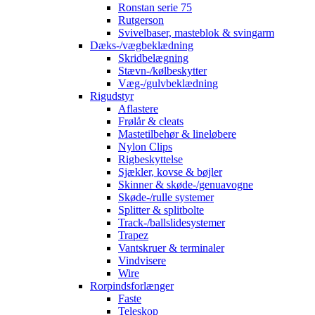
Ronstan serie 75
Rutgerson
Svivelbaser, masteblok & svingarm
Dæks-/vægbeklædning
Skridbelægning
Stævn-/kølbeskytter
Væg-/gulvbeklædning
Rigudstyr
Aflastere
Frølår & cleats
Mastetilbehør & lineløbere
Nylon Clips
Rigbeskyttelse
Sjækler, kovse & bøjler
Skinner & skøde-/genuavogne
Skøde-/rulle systemer
Splitter & splitbolte
Track-/ballslidesystemer
Trapez
Vantskruer & terminaler
Vindvisere
Wire
Rorpindsforlænger
Faste
Teleskop