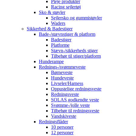
Pleje produkter
Racing sejlertøj
Sko & støvler
Sejlersko og gummistøvler
Waders
Sikkerhed & Badestiger
Bade-/stævnstiger & platform
Badestiger
Platforme
Stævn-/sikkerheds stiger
Tilbehør til stiger/platform
Hunderampe
Rednings-/svømmeveste
Børneveste
Hundeveste
Livseler/Harness
Oppustelige redningsveste
Redningsveste
SOLAS godkendte veste
Svømme-/jolle veste
Tilbehør til redningsveste
Vandskiveste
Redningsflåder
10 personer
12 personer