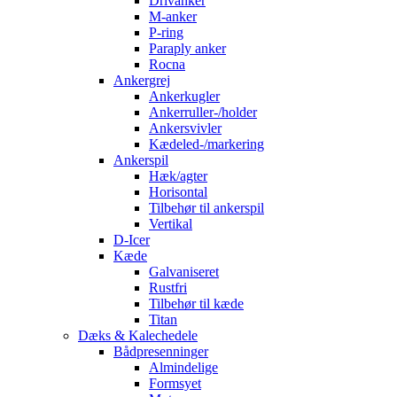
Drivanker
M-anker
P-ring
Paraply anker
Rocna
Ankergrej
Ankerkugler
Ankerruller-/holder
Ankersvivler
Kædeled-/markering
Ankerspil
Hæk/agter
Horisontal
Tilbehør til ankerspil
Vertikal
D-Icer
Kæde
Galvaniseret
Rustfri
Tilbehør til kæde
Titan
Dæks & Kalechedele
Bådpresenninger
Almindelige
Formsyet