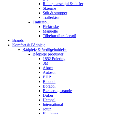
Ruller, næsehjul & aksler
Skærme
Stik & stropper
Trailerlåse
Trailerspil
Elektriske
Manuelle
Tilbehør til trailerspil
Brands
Komfort & Bådpleje
Bådpleje & Vedligeholdelse
Bådpleje produkter
1852 Polering
3M
Abnet
Autosol
BHP
Biocool
Boracol
Børster og spande
Dulon
Hempel
International
Jotun
Kanberra