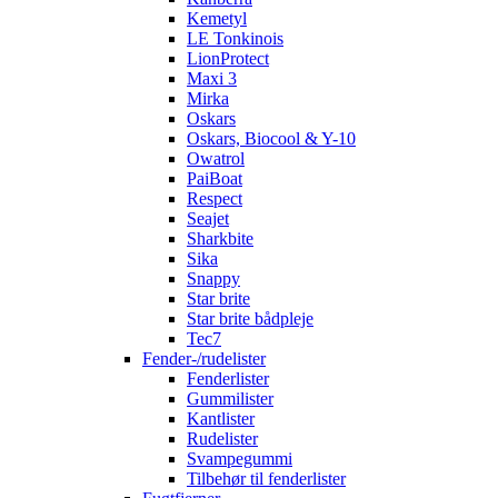
Kemetyl
LE Tonkinois
LionProtect
Maxi 3
Mirka
Oskars
Oskars, Biocool & Y-10
Owatrol
PaiBoat
Respect
Seajet
Sharkbite
Sika
Snappy
Star brite
Star brite bådpleje
Tec7
Fender-/rudelister
Fenderlister
Gummilister
Kantlister
Rudelister
Svampegummi
Tilbehør til fenderlister