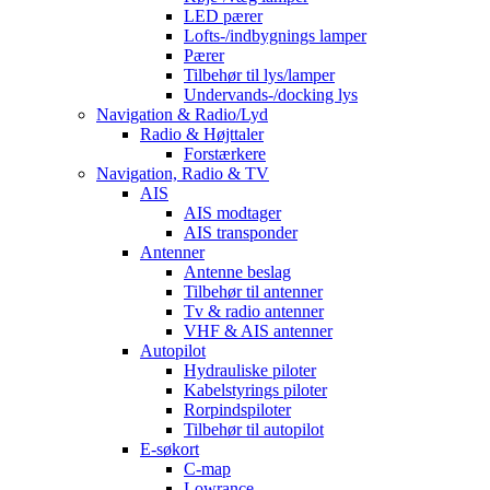
LED pærer
Lofts-/indbygnings lamper
Pærer
Tilbehør til lys/lamper
Undervands-/docking lys
Navigation & Radio/Lyd
Radio & Højttaler
Forstærkere
Navigation, Radio & TV
AIS
AIS modtager
AIS transponder
Antenner
Antenne beslag
Tilbehør til antenner
Tv & radio antenner
VHF & AIS antenner
Autopilot
Hydrauliske piloter
Kabelstyrings piloter
Rorpindspiloter
Tilbehør til autopilot
E-søkort
C-map
Lowrance