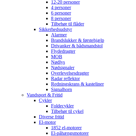
12-20 personer
4 personer
6 personer
8 personer
Tilbehør til flåder
Sikkerhedsudstyr
Alarmer
Brandslukker & førstehjælp
Drivanker & bådsmandstol
Flydedragter
MOB
Nødlys
Nødsignaler
Overlevelsesdragter
Radar reflektor
Redningskrans & kasteliner
Signalhorn
Vandsport & Fritid
Cykler
Foldecykler
Tilbehør til cykel
Diverse fritid
El-motor
1852 el-motorer
El-påhængsmotorer