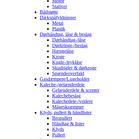
Motor
Stativer
Bådstøtte
Dækspåfyldninger
Metal
Plastik
Dørhåndtag, låse & beslag
Dørhåndtag-/låse
Dørkringe-/beslag
Hængelåse
Kroge
Kugle-/tryklåse
Skudrigler & dørkroge
Spændeoverfald
Gasdæmpere/Lugeholder
Kaleche-/gelænderdele
Gelænderdele & scepter
Kalechebeslag
Kalechedele-/vridere
Mågeskræmmer
Klyds, pullert & håndlister
Bropullert
Håndtag & lister
Klyds
Pullert