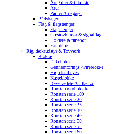
Åregafler & tilbehør
Årer
Padler & pagajer
Bådshager
Flag & flagstænger
Flagstænger
Gæste-/humør & signalflag
Holdere & tilbehør
Yachtflag
Rig, dæksudstyr & Tovværk
Blokke
Enkeltblok
Gennemførings-/wireblokke
High load eyes
Kasteblokke
Reservedele & tilbehør
Ronstan mini blokke
Ronstan serie 100
Ronstan serie 20
Ronstan serie 25
Ronstan serie 30
Ronstan serie 40
Ronstan serie 50
Ronstan serie 55
Ronstan serie 60