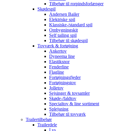
Tilbehør til rorpindsforlænger
Skødespil
Andersen Bailer
Elektriske spil
Klassiske-/standard spil
Ombygningskit
Self tailing spil
Tilbehør til skødespil
Tovværk & fortøjning
Ankertov
Dyneema line
Elastiksnor
Fenderline
Flagline
Fortøjningsfjeder
Fortøjningstov
Jolletov
Sejsinger & tovsamler
Skøde-/faldtov
Specialtov & line sortiment
Splejsning
Tilbehør til tovværk
Trailertilbehør
Trailerdele
Lys