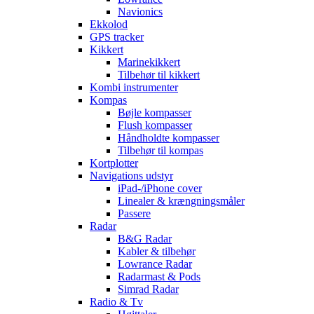
Navionics
Ekkolod
GPS tracker
Kikkert
Marinekikkert
Tilbehør til kikkert
Kombi instrumenter
Kompas
Bøjle kompasser
Flush kompasser
Håndholdte kompasser
Tilbehør til kompas
Kortplotter
Navigations udstyr
iPad-/iPhone cover
Linealer & krængningsmåler
Passere
Radar
B&G Radar
Kabler & tilbehør
Lowrance Radar
Radarmast & Pods
Simrad Radar
Radio & Tv