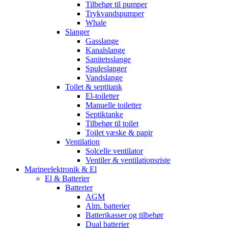
Tilbehør til pumper
Trykvandspumper
Whale
Slanger
Gasslange
Kanalslange
Sanitetsslange
Spuleslanger
Vandslange
Toilet & septitank
El-toiletter
Manuelle toiletter
Septiktanke
Tilbehør til toilet
Toilet væske & papir
Ventilation
Solcelle ventilator
Ventiler & ventilationsriste
Marineelektronik & El
El & Batterier
Batterier
AGM
Alm. batterier
Batterikasser og tilbehør
Dual batterier