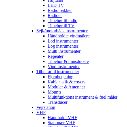
Højttaler
LED TV
Radio pakker
Radioer
Tilbehør til radio
Tilbehør til TV
Sejl-/motorbåds instrumenter
Håndholdte vindmålere
Lod instrumenter
Log instrumenter
Multi instrumenter
Repeater
Tilbehør & transducere
Vind instrumenter
Tilbehør til instrumenter
Fjernbetjening
Kabler, stik & covers
Moduler & Antenner
Mounts
Multifunktions instrument & fuel måler
Transducer
Vejrstation
VHF
Håndholdt VHF
Stationær VHF