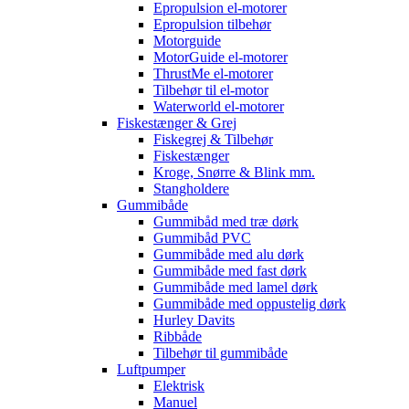
Epropulsion el-motorer
Epropulsion tilbehør
Motorguide
MotorGuide el-motorer
ThrustMe el-motorer
Tilbehør til el-motor
Waterworld el-motorer
Fiskestænger & Grej
Fiskegrej & Tilbehør
Fiskestænger
Kroge, Snørre & Blink mm.
Stangholdere
Gummibåde
Gummibåd med træ dørk
Gummibåd PVC
Gummibåde med alu dørk
Gummibåde med fast dørk
Gummibåde med lamel dørk
Gummibåde med oppustelig dørk
Hurley Davits
Ribbåde
Tilbehør til gummibåde
Luftpumper
Elektrisk
Manuel