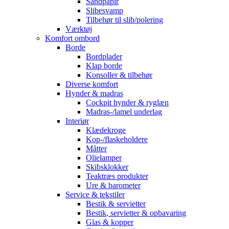
Sandpapir
Slibesvamp
Tilbehør til slib/polering
Værktøj
Komfort ombord
Borde
Bordplader
Klap borde
Konsoller & tilbehør
Diverse komfort
Hynder & madras
Cockpit hynder & ryglæn
Madras-/lamel underlag
Interiør
Klædekroge
Kop-/flaskeholdere
Måtter
Olielamper
Skibsklokker
Teaktræs produkter
Ure & barometer
Service & tekstiler
Bestik & servietter
Bestik, servietter & opbavaring
Glas & kopper