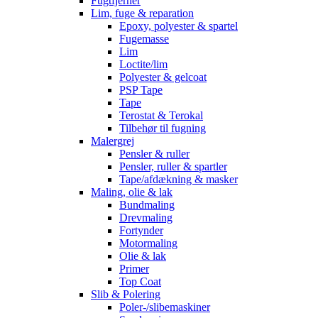
Fugtfjerner
Lim, fuge & reparation
Epoxy, polyester & spartel
Fugemasse
Lim
Loctite/lim
Polyester & gelcoat
PSP Tape
Tape
Terostat & Terokal
Tilbehør til fugning
Malergrej
Pensler & ruller
Pensler, ruller & spartler
Tape/afdækning & masker
Maling, olie & lak
Bundmaling
Drevmaling
Fortynder
Motormaling
Olie & lak
Primer
Top Coat
Slib & Polering
Poler-/slibemaskiner