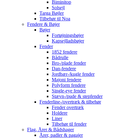
Biminitop
Solsejl
Targa Bøjler
Tilbehør til Noa
Fendere & Bøjer
Bøjer
Fortøjningsbøjer
Kapsejlladsbøjer
Fender
1852 fendere
Bådrulle
Bro-/plade fender
Dan-fendere
Jordbær-/kugle fender
Majoni fendere
Polyform fendere
Single-eye fender
Stævn-/pude & stepfender
Fenderline-/overtræk & tilbehør
Fender overtræk
Holdere
Liner
Tilbehør til fender
Flag, Årer & Bådshager
Årer, padler & pagajer