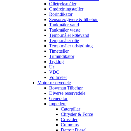
Olietryksmåler
Omdrejningstæller
Rorindikator
Sensorer/givere & tilbehør
Tankmåler vand
Tankmåler waste
Temp.måler kølevand
Temp.måler olie
Temp.måler udstødning
Timetæller
Trimindikator
Tryklog
Ur
VDO
Voltmeter
Motor reservedele
Bowman Tilbehør
Diverse reservedele
Generator
Impellere
Caterpillar
Chrysler & Force
Crusader
Cummins
Detroit Diesel