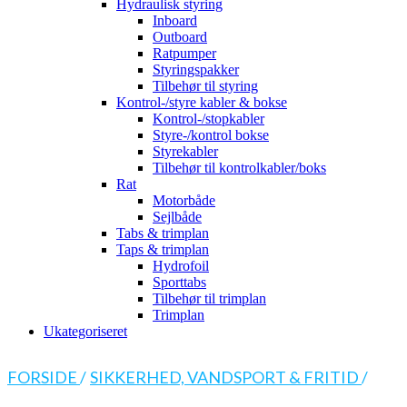
Hydraulisk styring
Inboard
Outboard
Ratpumper
Styringspakker
Tilbehør til styring
Kontrol-/styre kabler & bokse
Kontrol-/stopkabler
Styre-/kontrol bokse
Styrekabler
Tilbehør til kontrolkabler/boks
Rat
Motorbåde
Sejlbåde
Tabs & trimplan
Taps & trimplan
Hydrofoil
Sporttabs
Tilbehør til trimplan
Trimplan
Ukategoriseret
FORSIDE
/
SIKKERHED, VANDSPORT & FRITID
/