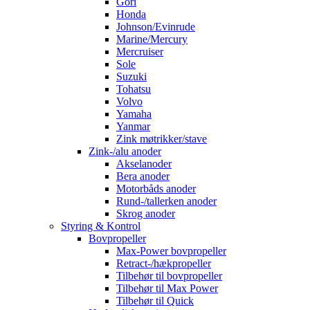
Gori
Honda
Johnson/Evinrude
Marine/Mercury
Mercruiser
Sole
Suzuki
Tohatsu
Volvo
Yamaha
Yanmar
Zink møtrikker/stave
Zink-/alu anoder
Akselanoder
Bera anoder
Motorbåds anoder
Rund-/tallerken anoder
Skrog anoder
Styring & Kontrol
Bovpropeller
Max-Power bovpropeller
Retract-/hækpropeller
Tilbehør til bovpropeller
Tilbehør til Max Power
Tilbehør til Quick