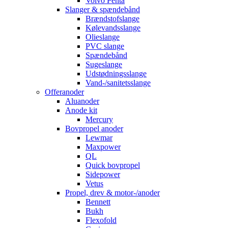
Volvo Penta
Slanger & spændebånd
Brændstofslange
Kølevandsslange
Olieslange
PVC slange
Spændebånd
Sugeslange
Udstødningsslange
Vand-/sanitetsslange
Offeranoder
Aluanoder
Anode kit
Mercury
Bovpropel anoder
Lewmar
Maxpower
QL
Quick bovpropel
Sidepower
Vetus
Propel, drev & motor-/anoder
Bennett
Bukh
Flexofold