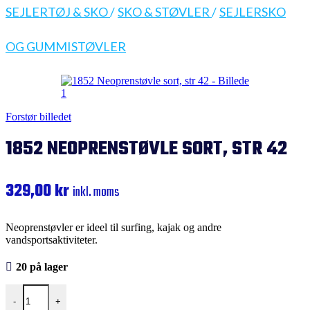
SEJLERTØJ & SKO
/
SKO & STØVLER
/
SEJLERSKO
OG GUMMISTØVLER
Forstør billedet
1852 NEOPRENSTØVLE SORT, STR 42
329,00
kr
inkl. moms
Neoprenstøvler er ideel til surfing, kajak og andre
vandsportsaktiviteter.
20 på lager
1852 Neoprenstøvle sort, str 42 antal
-
+