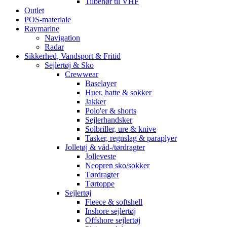
Tilbehør til VHF
Outlet
POS-materiale
Raymarine
Navigation
Radar
Sikkerhed, Vandsport & Fritid
Sejlertøj & Sko
Crewwear
Baselayer
Huer, hatte & sokker
Jakker
Polo'er & shorts
Sejlerhandsker
Solbriller, ure & knive
Tasker, regnslag & paraplyer
Jolletøj & våd-/tørdragter
Jolleveste
Neopren sko/sokker
Tørdragter
Tørtoppe
Sejlertøj
Fleece & softshell
Inshore sejlertøj
Offshore sejlertøj