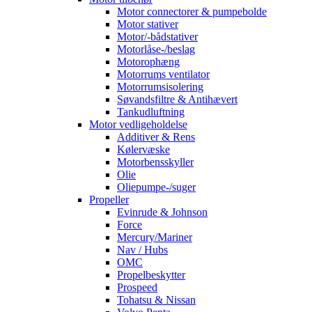
Motor connectorer & pumpebolde
Motor stativer
Motor/-bådstativer
Motorlåse-/beslag
Motorophæng
Motorrums ventilator
Motorrumsisolering
Søvandsfiltre & Antihævert
Tankudluftning
Motor vedligeholdelse
Additiver & Rens
Kølervæske
Motorbensskyller
Olie
Oliepumpe-/suger
Propeller
Evinrude & Johnson
Force
Mercury/Mariner
Nav / Hubs
OMC
Propelbeskytter
Prospeed
Tohatsu & Nissan