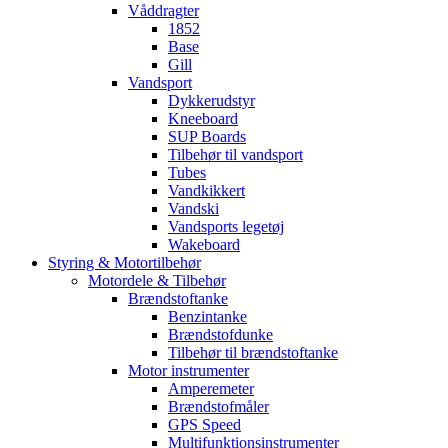
Våddragter
1852
Base
Gill
Vandsport
Dykkerudstyr
Kneeboard
SUP Boards
Tilbehør til vandsport
Tubes
Vandkikkert
Vandski
Vandsports legetøj
Wakeboard
Styring & Motortilbehør
Motordele & Tilbehør
Brændstoftanke
Benzintanke
Brændstofdunke
Tilbehør til brændstoftanke
Motor instrumenter
Amperemeter
Brændstofmåler
GPS Speed
Multifunktionsinstrumenter