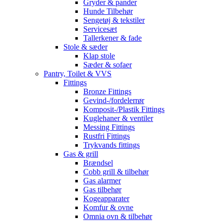
Gryder & pander
Hunde Tilbehør
Sengetøj & tekstiler
Servicesæt
Tallerkener & fade
Stole & sæder
Klap stole
Sæder & sofaer
Pantry, Toilet & VVS
Fittings
Bronze Fittings
Gevind-/fordelerrør
Komposit-/Plastik Fittings
Kuglehaner & ventiler
Messing Fittings
Rustfri Fittings
Trykvands fittings
Gas & grill
Brændsel
Cobb grill & tilbehør
Gas alarmer
Gas tilbehør
Kogeapparater
Komfur & ovne
Omnia ovn & tilbehør