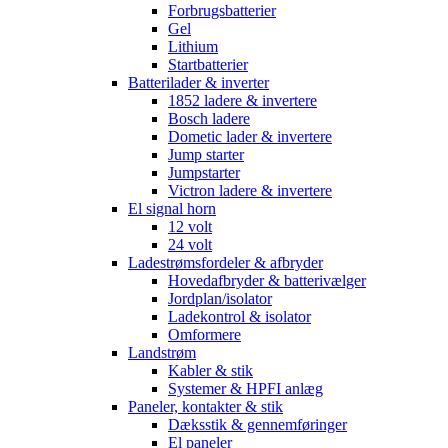
Forbrugsbatterier
Gel
Lithium
Startbatterier
Batterilader & inverter
1852 ladere & invertere
Bosch ladere
Dometic lader & invertere
Jump starter
Jumpstarter
Victron ladere & invertere
El signal horn
12 volt
24 volt
Ladestrømsfordeler & afbryder
Hovedafbryder & batterivælger
Jordplan/isolator
Ladekontrol & isolator
Omformere
Landstrøm
Kabler & stik
Systemer & HPFI anlæg
Paneler, kontakter & stik
Dæksstik & gennemføringer
El paneler