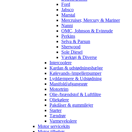
Ford
Jabsco
Marstal
Mercruiser, Mercury & Mariner
Nanni
OMC, Johnson & Evinrude
Perkins
Selva & Parsun
Sherwood
Sole Diesel
Værktøj & Diverse
Intercoolere
Kardan & udstødningsbælge
Kølevands-/impellerpumper
Lyddæmpere & Udstødning
Manifold/afgangsrør
Motortrim
Olie-/brændstof & Luftfiltre
Oliekølere
Pakdåser & gummilejer
Starter
Tændrør
Varmevekslere
Motor servicekits
Motor tilbehør