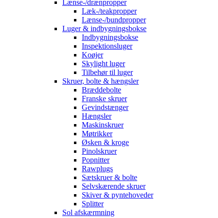
Lænse-/drænpropper
Læk-/teakpropper
Lænse-/bundpropper
Luger & indbygningsbokse
Indbygningsbokse
Inspektionsluger
Koøjer
Skylight luger
Tilbehør til luger
Skruer, bolte & hængsler
Bræddebolte
Franske skruer
Gevindstænger
Hængsler
Maskinskruer
Møtrikker
Øsken & kroge
Pinolskruer
Popnitter
Rawplugs
Sætskruer & bolte
Selvskærende skruer
Skiver & pyntehoveder
Splitter
Sol afskærmning