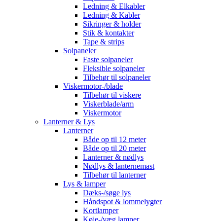
Ledning & Elkabler
Ledning & Kabler
Sikringer & holder
Stik & kontakter
Tape & strips
Solpaneler
Faste solpaneler
Fleksible solpaneler
Tilbehør til solpaneler
Viskermotor-/blade
Tilbehør til viskere
Viskerblade/arm
Viskermotor
Lanterner & Lys
Lanterner
Både op til 12 meter
Både op til 20 meter
Lanterner & nødlys
Nødlys & lanternemast
Tilbehør til lanterner
Lys & lamper
Dæks-/søge lys
Håndspot & lommelygter
Kortlamper
Køje-/væg lamper