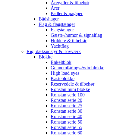
Åregafler & tilbehør
Årer
Padler & pagajer
Bådshager
Flag & flagstænger
Flagstænger
Gæste-/humør & signalflag
Holdere & tilbehør
Yachtflag
Rig, dæksudstyr & Tovværk
Blokke
Enkeltblok
Gennemførings-/wireblokke
High load eyes
Kasteblokke
Reservedele & tilbehør
Ronstan mini blokke
Ronstan serie 100
Ronstan serie 20
Ronstan serie 25
Ronstan serie 30
Ronstan serie 40
Ronstan serie 50
Ronstan serie 55
Ronstan serie 60