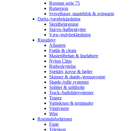
Ronstan serie 75
Rutgerson
Svivelbaser, masteblok & svingarm
Dæks-/vægbeklædning
Skridbelægning
Stævn-/kølbeskytter
Væg-/gulvbeklædning
Rigudstyr
Aflastere
Frølår & cleats
Mastetilbehør & lineløbere
Nylon Clips
Rigbeskyttelse
Sjækler, kovse & bøjler
Skinner & skøde-/genuavogne
Skøde-/rulle systemer
Splitter & splitbolte
Track-/ballslidesystemer
Trapez
Vantskruer & terminaler
Vindvisere
Wire
Rorpindsforlænger
Faste
Teleskop