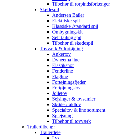
Tilbehør til rorpindsforlænger
Skødespil
Andersen Bailer
Elektriske spil
Klassiske-/standard spil
Ombygningskit
Self tailing spil
Tilbehør til skødespil
Tovværk & fortøjning
Ankertov
Dyneema line
Elastiksnor
Fenderline
Flagline
Fortøjningsfjeder
Fortøjningstov
Jolletov
Sejsinger & tovsamler
Skøde-/faldtov
Specialtov & line sortiment
Splejsning
Tilbehør til tovværk
Trailertilbehør
Trailerdele
Lys