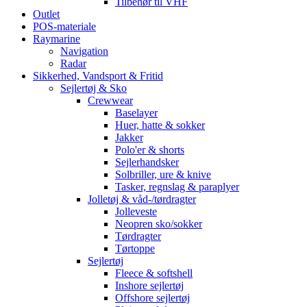
Tilbehør til VHF
Outlet
POS-materiale
Raymarine
Navigation
Radar
Sikkerhed, Vandsport & Fritid
Sejlertøj & Sko
Crewwear
Baselayer
Huer, hatte & sokker
Jakker
Polo'er & shorts
Sejlerhandsker
Solbriller, ure & knive
Tasker, regnslag & paraplyer
Jolletøj & våd-/tørdragter
Jolleveste
Neopren sko/sokker
Tørdragter
Tørtoppe
Sejlertøj
Fleece & softshell
Inshore sejlertøj
Offshore sejlertøj