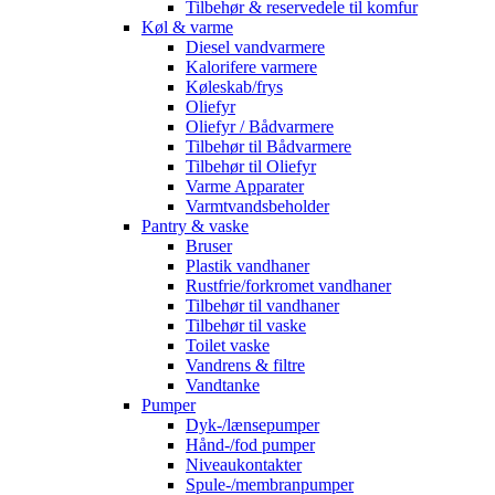
Tilbehør & reservedele til komfur
Køl & varme
Diesel vandvarmere
Kalorifere varmere
Køleskab/frys
Oliefyr
Oliefyr / Bådvarmere
Tilbehør til Bådvarmere
Tilbehør til Oliefyr
Varme Apparater
Varmtvandsbeholder
Pantry & vaske
Bruser
Plastik vandhaner
Rustfrie/forkromet vandhaner
Tilbehør til vandhaner
Tilbehør til vaske
Toilet vaske
Vandrens & filtre
Vandtanke
Pumper
Dyk-/lænsepumper
Hånd-/fod pumper
Niveaukontakter
Spule-/membranpumper