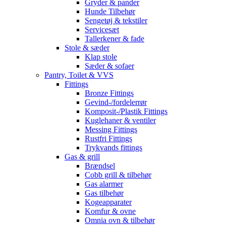
Gryder & pander
Hunde Tilbehør
Sengetøj & tekstiler
Servicesæt
Tallerkener & fade
Stole & sæder
Klap stole
Sæder & sofaer
Pantry, Toilet & VVS
Fittings
Bronze Fittings
Gevind-/fordelerrør
Komposit-/Plastik Fittings
Kuglehaner & ventiler
Messing Fittings
Rustfri Fittings
Trykvands fittings
Gas & grill
Brændsel
Cobb grill & tilbehør
Gas alarmer
Gas tilbehør
Kogeapparater
Komfur & ovne
Omnia ovn & tilbehør