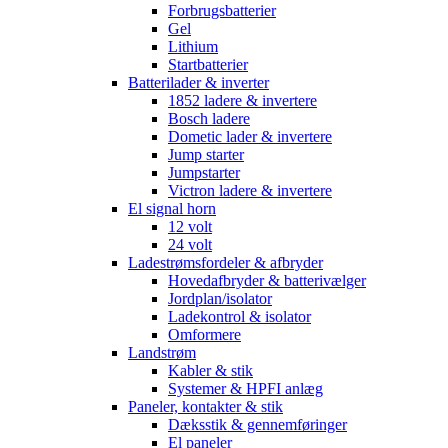
Forbrugsbatterier
Gel
Lithium
Startbatterier
Batterilader & inverter
1852 ladere & invertere
Bosch ladere
Dometic lader & invertere
Jump starter
Jumpstarter
Victron ladere & invertere
El signal horn
12 volt
24 volt
Ladestrømsfordeler & afbryder
Hovedafbryder & batterivælger
Jordplan/isolator
Ladekontrol & isolator
Omformere
Landstrøm
Kabler & stik
Systemer & HPFI anlæg
Paneler, kontakter & stik
Dæksstik & gennemføringer
El paneler