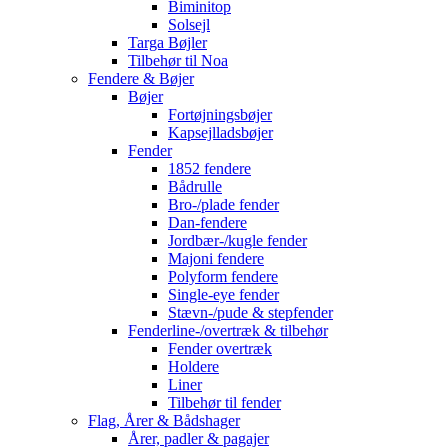
Biminitop
Solsejl
Targa Bøjler
Tilbehør til Noa
Fendere & Bøjer
Bøjer
Fortøjningsbøjer
Kapsejlladsbøjer
Fender
1852 fendere
Bådrulle
Bro-/plade fender
Dan-fendere
Jordbær-/kugle fender
Majoni fendere
Polyform fendere
Single-eye fender
Stævn-/pude & stepfender
Fenderline-/overtræk & tilbehør
Fender overtræk
Holdere
Liner
Tilbehør til fender
Flag, Årer & Bådshager
Årer, padler & pagajer