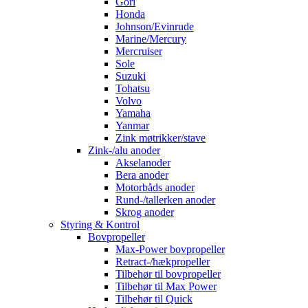
Gori
Honda
Johnson/Evinrude
Marine/Mercury
Mercruiser
Sole
Suzuki
Tohatsu
Volvo
Yamaha
Yanmar
Zink møtrikker/stave
Zink-/alu anoder
Akselanoder
Bera anoder
Motorbåds anoder
Rund-/tallerken anoder
Skrog anoder
Styring & Kontrol
Bovpropeller
Max-Power bovpropeller
Retract-/hækpropeller
Tilbehør til bovpropeller
Tilbehør til Max Power
Tilbehør til Quick