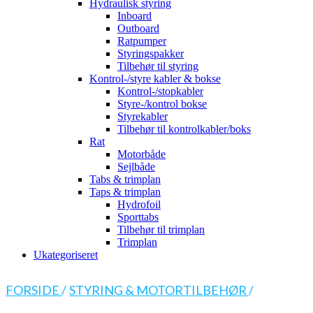
Hydraulisk styring
Inboard
Outboard
Ratpumper
Styringspakker
Tilbehør til styring
Kontrol-/styre kabler & bokse
Kontrol-/stopkabler
Styre-/kontrol bokse
Styrekabler
Tilbehør til kontrolkabler/boks
Rat
Motorbåde
Sejlbåde
Tabs & trimplan
Taps & trimplan
Hydrofoil
Sporttabs
Tilbehør til trimplan
Trimplan
Ukategoriseret
FORSIDE
/
STYRING & MOTORTILBEHØR
/