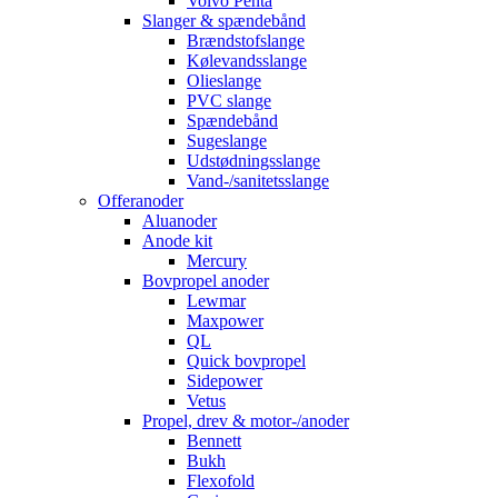
Volvo Penta
Slanger & spændebånd
Brændstofslange
Kølevandsslange
Olieslange
PVC slange
Spændebånd
Sugeslange
Udstødningsslange
Vand-/sanitetsslange
Offeranoder
Aluanoder
Anode kit
Mercury
Bovpropel anoder
Lewmar
Maxpower
QL
Quick bovpropel
Sidepower
Vetus
Propel, drev & motor-/anoder
Bennett
Bukh
Flexofold