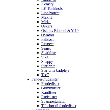
Kemetyl
LE Tonkinois
LionProtect
Maxi 3
Mirka
Oskars
Oskars, Biocool & Y-10
Owatrol
PaiBoat
Respect
Seajet
Sharkbite
Sika
Snappy
Star brite
Star brite bådpleje
Tec7
Fender-/rudelister
Fenderlister
Gummilister
Kantlister
Rudelister
Svampegummi
Tilbehør til fenderlister