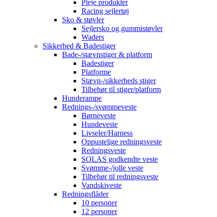
Pleje produkter
Racing sejlertøj
Sko & støvler
Sejlersko og gummistøvler
Waders
Sikkerhed & Badestiger
Bade-/stævnstiger & platform
Badestiger
Platforme
Stævn-/sikkerheds stiger
Tilbehør til stiger/platform
Hunderampe
Rednings-/svømmeveste
Børneveste
Hundeveste
Livseler/Harness
Oppustelige redningsveste
Redningsveste
SOLAS godkendte veste
Svømme-/jolle veste
Tilbehør til redningsveste
Vandskiveste
Redningsflåder
10 personer
12 personer