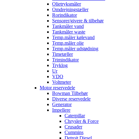
Olietryksmåler
Omdrejningstæller
Rorindikator
Sensorer/givere & tilbehør
Tankmåler vand
Tankmåler waste
Temp.måler kølevand
Temp.måler olie
Temp.måler udstødning
Timetæller
Trimindikator
Tryklog
Ur
VDO
Voltmeter
Motor reservedele
Bowman Tilbehør
Diverse reservedele
Generator
Impellere
Caterpillar
Chrysler & Force
Crusader
Cummins
Detroit Diesel