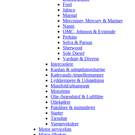
Ford
Jabsco
Marstal
Mercruiser, Mercury & Mariner
Nanni
OMC, Johnson & Evinrude
Perkins
Selva & Parsun
Sherwood
Sole Diesel
Værktøj & Diverse
Intercoolere
Kardan & udstødningsbælge
Kølevands-/impellerpumper
Lyddæmpere & Udstødning
Manifold/afgangsrør
Motortrim
Olie-/brændstof & Luftfiltre
Oliekølere
Pakdåser & gummilejer
Starter
Tændrør
Varmevekslere
Motor servicekits
Motor tilbehør