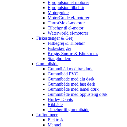
Epropulsion el-motorer
Epropulsion tilbehør
Motorguide
MotorGuide el-motorer
ThrustMe el-motorer
Tilbehør til el-motor
Waterworld el-motorer
Fiskestænger & Grej
Fiskegrej & Tilbehør
Fiskestænger
Kroge, Snørre & Blink mm.
Stangholdere
Gummibåde
Gummibåd med træ dørk
Gummibåd PVC
Gummibåde med alu dørk
Gummibåde med fast dørk
Gummibåde med lamel dørk
Gummibåde med oppustelig dørk
Hurley Davits
Ribbåde
Tilbehør til gummibåde
Luftpumper
Elektrisk
Manuel