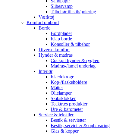
Sandpapir
Slibesvamp
Tilbehør til slib/polering
Værktøj
Komfort ombord
Borde
Bordplader
Klap borde
Konsoller & tilbehør
Diverse komfort
Hynder & madras
Cockpit hynder & ryglæn
Madras-/lamel underlag
Interiør
Klædekroge
Kop-/flaskeholdere
Måtter
Olielamper
Skibsklokker
Teaktræs produkter
Ure & barometer
Service & tekstiler
Bestik & servietter
Bestik, servietter & opbavaring
Glas & kopper