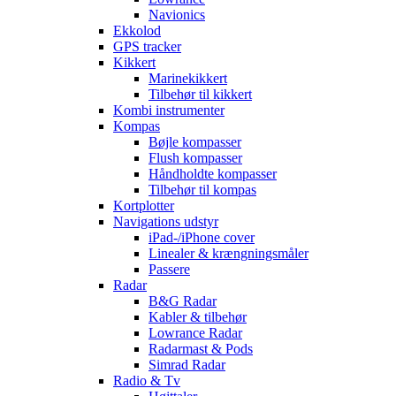
Navionics
Ekkolod
GPS tracker
Kikkert
Marinekikkert
Tilbehør til kikkert
Kombi instrumenter
Kompas
Bøjle kompasser
Flush kompasser
Håndholdte kompasser
Tilbehør til kompas
Kortplotter
Navigations udstyr
iPad-/iPhone cover
Linealer & krængningsmåler
Passere
Radar
B&G Radar
Kabler & tilbehør
Lowrance Radar
Radarmast & Pods
Simrad Radar
Radio & Tv