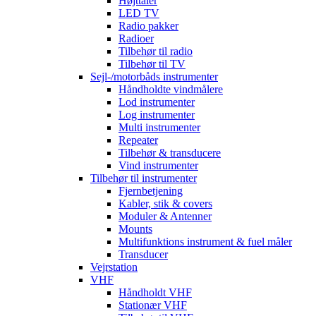
Højttaler
LED TV
Radio pakker
Radioer
Tilbehør til radio
Tilbehør til TV
Sejl-/motorbåds instrumenter
Håndholdte vindmålere
Lod instrumenter
Log instrumenter
Multi instrumenter
Repeater
Tilbehør & transducere
Vind instrumenter
Tilbehør til instrumenter
Fjernbetjening
Kabler, stik & covers
Moduler & Antenner
Mounts
Multifunktions instrument & fuel måler
Transducer
Vejrstation
VHF
Håndholdt VHF
Stationær VHF