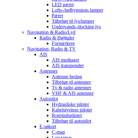
LED pærer
Lofts-/indbygnings lamper
Pærer
Tilbehør til lys/lamper
Undervands-/docking lys
Navigation & Radio/Lyd
Radio & Højttaler
Forstærkere
Navigation, Radio & TV
AIS
AIS modtager
AIS transponder
Antenner
Antenne beslag
Tilbehør til antenner
Tv & radio antenner
VHF & AIS antenner
Autopilot
Hydrauliske piloter
Kabelstyrings piloter
Rorpindspiloter
Tilbehør til autopilot
E-søkort
C-map
Lowrance