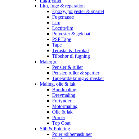
Fugtfjerner
Lim, fuge & reparation
Epoxy, polyester & spartel
Fugemasse
Lim
Loctite/lim
Polyester & gelcoat
PSP Tape
Tape
Terostat & Terokal
Tilbehør til fugning
Malergrej
Pensler & ruller
Pensler, ruller & spartler
Tape/afdækning & masker
Maling, olie & lak
Bundmaling
Drevmaling
Fortynder
Motormaling
Olie & lak
Primer
Top Coat
Slib & Polering
Poler-/slibemaskiner