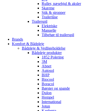
Ruller, næsehjul & aksler
Skærme
Stik & stropper
Trailerlåse
Trailerspil
Elektriske
Manuelle
Tilbehør til trailerspil
Brands
Komfort & Bådpleje
Bådpleje & Vedligeholdelse
Bådpleje produkter
1852 Polering
3M
Abnet
Autosol
BHP
Biocool
Boracol
Børster og spande
Dulon
Hempel
International
Jotun
Kanberra