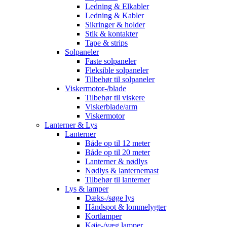
Ledning & Elkabler
Ledning & Kabler
Sikringer & holder
Stik & kontakter
Tape & strips
Solpaneler
Faste solpaneler
Fleksible solpaneler
Tilbehør til solpaneler
Viskermotor-/blade
Tilbehør til viskere
Viskerblade/arm
Viskermotor
Lanterner & Lys
Lanterner
Både op til 12 meter
Både op til 20 meter
Lanterner & nødlys
Nødlys & lanternemast
Tilbehør til lanterner
Lys & lamper
Dæks-/søge lys
Håndspot & lommelygter
Kortlamper
Køje-/væg lamper