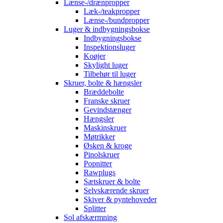
Lænse-/drænpropper
Læk-/teakpropper
Lænse-/bundpropper
Luger & indbygningsbokse
Indbygningsbokse
Inspektionsluger
Koøjer
Skylight luger
Tilbehør til luger
Skruer, bolte & hængsler
Bræddebolte
Franske skruer
Gevindstænger
Hængsler
Maskinskruer
Møtrikker
Øsken & kroge
Pinolskruer
Popnitter
Rawplugs
Sætskruer & bolte
Selvskærende skruer
Skiver & pyntehoveder
Splitter
Sol afskærmning