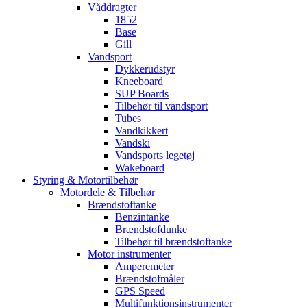
Våddragter
1852
Base
Gill
Vandsport
Dykkerudstyr
Kneeboard
SUP Boards
Tilbehør til vandsport
Tubes
Vandkikkert
Vandski
Vandsports legetøj
Wakeboard
Styring & Motortilbehør
Motordele & Tilbehør
Brændstoftanke
Benzintanke
Brændstofdunke
Tilbehør til brændstoftanke
Motor instrumenter
Amperemeter
Brændstofmåler
GPS Speed
Multifunktionsinstrumenter