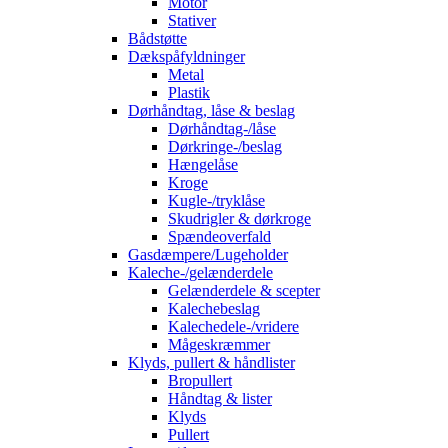
Motor
Stativer
Bådstøtte
Dækspåfyldninger
Metal
Plastik
Dørhåndtag, låse & beslag
Dørhåndtag-/låse
Dørkringe-/beslag
Hængelåse
Kroge
Kugle-/tryklåse
Skudrigler & dørkroge
Spændeoverfald
Gasdæmpere/Lugeholder
Kaleche-/gelænderdele
Gelænderdele & scepter
Kalechebeslag
Kalechedele-/vridere
Mågeskræmmer
Klyds, pullert & håndlister
Bropullert
Håndtag & lister
Klyds
Pullert