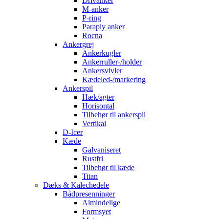
Drivanker
M-anker
P-ring
Paraply anker
Rocna
Ankergrej
Ankerkugler
Ankerruller-/holder
Ankersvivler
Kædeled-/markering
Ankerspil
Hæk/agter
Horisontal
Tilbehør til ankerspil
Vertikal
D-Icer
Kæde
Galvaniseret
Rustfri
Tilbehør til kæde
Titan
Dæks & Kalechedele
Bådpresenninger
Almindelige
Formsyet