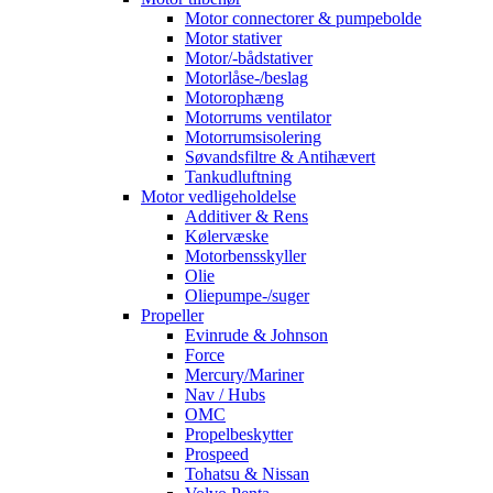
Motor connectorer & pumpebolde
Motor stativer
Motor/-bådstativer
Motorlåse-/beslag
Motorophæng
Motorrums ventilator
Motorrumsisolering
Søvandsfiltre & Antihævert
Tankudluftning
Motor vedligeholdelse
Additiver & Rens
Kølervæske
Motorbensskyller
Olie
Oliepumpe-/suger
Propeller
Evinrude & Johnson
Force
Mercury/Mariner
Nav / Hubs
OMC
Propelbeskytter
Prospeed
Tohatsu & Nissan