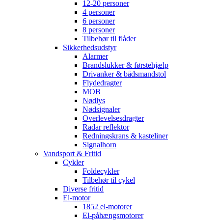
12-20 personer
4 personer
6 personer
8 personer
Tilbehør til flåder
Sikkerhedsudstyr
Alarmer
Brandslukker & førstehjælp
Drivanker & bådsmandstol
Flydedragter
MOB
Nødlys
Nødsignaler
Overlevelsesdragter
Radar reflektor
Redningskrans & kasteliner
Signalhorn
Vandsport & Fritid
Cykler
Foldecykler
Tilbehør til cykel
Diverse fritid
El-motor
1852 el-motorer
El-påhængsmotorer