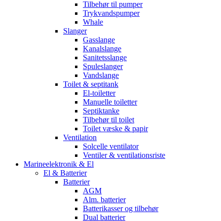
Tilbehør til pumper
Trykvandspumper
Whale
Slanger
Gasslange
Kanalslange
Sanitetsslange
Spuleslanger
Vandslange
Toilet & septitank
El-toiletter
Manuelle toiletter
Septiktanke
Tilbehør til toilet
Toilet væske & papir
Ventilation
Solcelle ventilator
Ventiler & ventilationsriste
Marineelektronik & El
El & Batterier
Batterier
AGM
Alm. batterier
Batterikasser og tilbehør
Dual batterier