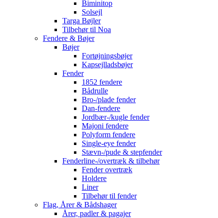
Biminitop
Solsejl
Targa Bøjler
Tilbehør til Noa
Fendere & Bøjer
Bøjer
Fortøjningsbøjer
Kapsejlladsbøjer
Fender
1852 fendere
Bådrulle
Bro-/plade fender
Dan-fendere
Jordbær-/kugle fender
Majoni fendere
Polyform fendere
Single-eye fender
Stævn-/pude & stepfender
Fenderline-/overtræk & tilbehør
Fender overtræk
Holdere
Liner
Tilbehør til fender
Flag, Årer & Bådshager
Årer, padler & pagajer