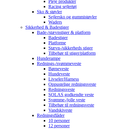
Pleje produkter
Racing sejlertøj
Sko & støvler
Sejlersko og gummistøvler
Waders
Sikkerhed & Badestiger
Bade-/stævnstiger & platform
Badestiger
Platforme
Stævn-/sikkerheds stiger
Tilbehør til stiger/platform
Hunderampe
Rednings-/svømmeveste
Børneveste
Hundeveste
Livseler/Harness
Oppustelige redningsveste
Redningsveste
SOLAS godkendte veste
Svømme-/jolle veste
Tilbehør til redningsveste
Vandskiveste
Redningsflåder
10 personer
12 personer