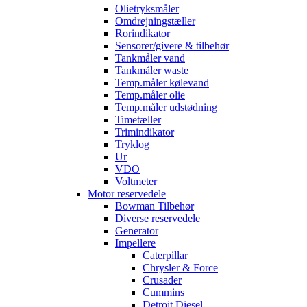
Olietryksmåler
Omdrejningstæller
Rorindikator
Sensorer/givere & tilbehør
Tankmåler vand
Tankmåler waste
Temp.måler kølevand
Temp.måler olie
Temp.måler udstødning
Timetæller
Trimindikator
Tryklog
Ur
VDO
Voltmeter
Motor reservedele
Bowman Tilbehør
Diverse reservedele
Generator
Impellere
Caterpillar
Chrysler & Force
Crusader
Cummins
Detroit Diesel