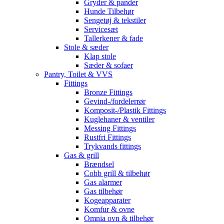
Gryder & pander
Hunde Tilbehør
Sengetøj & tekstiler
Servicesæt
Tallerkener & fade
Stole & sæder
Klap stole
Sæder & sofaer
Pantry, Toilet & VVS
Fittings
Bronze Fittings
Gevind-/fordelerrør
Komposit-/Plastik Fittings
Kuglehaner & ventiler
Messing Fittings
Rustfri Fittings
Trykvands fittings
Gas & grill
Brændsel
Cobb grill & tilbehør
Gas alarmer
Gas tilbehør
Kogeapparater
Komfur & ovne
Omnia ovn & tilbehør