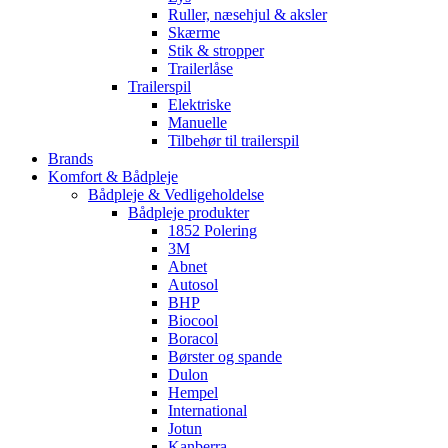
Ruller, næsehjul & aksler
Skærme
Stik & stropper
Trailerlåse
Trailerspil
Elektriske
Manuelle
Tilbehør til trailerspil
Brands
Komfort & Bådpleje
Bådpleje & Vedligeholdelse
Bådpleje produkter
1852 Polering
3M
Abnet
Autosol
BHP
Biocool
Boracol
Børster og spande
Dulon
Hempel
International
Jotun
Kanberra