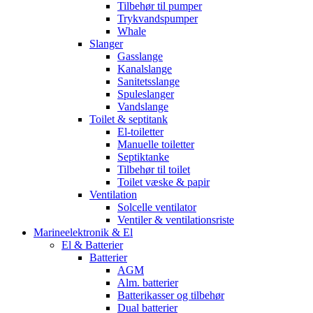
Tilbehør til pumper
Trykvandspumper
Whale
Slanger
Gasslange
Kanalslange
Sanitetsslange
Spuleslanger
Vandslange
Toilet & septitank
El-toiletter
Manuelle toiletter
Septiktanke
Tilbehør til toilet
Toilet væske & papir
Ventilation
Solcelle ventilator
Ventiler & ventilationsriste
Marineelektronik & El
El & Batterier
Batterier
AGM
Alm. batterier
Batterikasser og tilbehør
Dual batterier