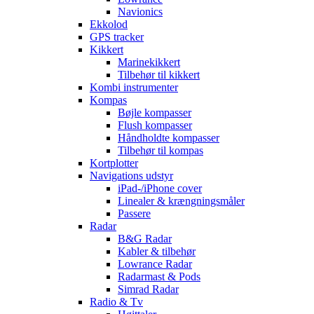
Navionics
Ekkolod
GPS tracker
Kikkert
Marinekikkert
Tilbehør til kikkert
Kombi instrumenter
Kompas
Bøjle kompasser
Flush kompasser
Håndholdte kompasser
Tilbehør til kompas
Kortplotter
Navigations udstyr
iPad-/iPhone cover
Linealer & krængningsmåler
Passere
Radar
B&G Radar
Kabler & tilbehør
Lowrance Radar
Radarmast & Pods
Simrad Radar
Radio & Tv