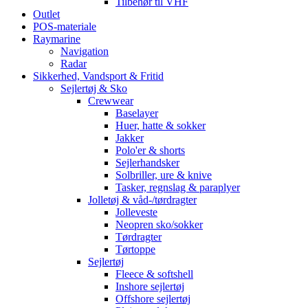
Tilbehør til VHF
Outlet
POS-materiale
Raymarine
Navigation
Radar
Sikkerhed, Vandsport & Fritid
Sejlertøj & Sko
Crewwear
Baselayer
Huer, hatte & sokker
Jakker
Polo'er & shorts
Sejlerhandsker
Solbriller, ure & knive
Tasker, regnslag & paraplyer
Jolletøj & våd-/tørdragter
Jolleveste
Neopren sko/sokker
Tørdragter
Tørtoppe
Sejlertøj
Fleece & softshell
Inshore sejlertøj
Offshore sejlertøj