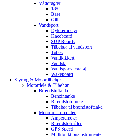
Våddragter
1852
Base
Gill
Vandsport
Dykkerudstyr
Kneeboard
SUP Boards
Tilbehør til vandsport
Tubes
Vandkikkert
Vandski
Vandsports legetøj
Wakeboard
Styring & Motortilbehør
Motordele & Tilbehør
Brændstoftanke
Benzintanke
Brændstofdunke
Tilbehør til brændstoftanke
Motor instrumenter
Amperemeter
Brændstofmåler
GPS Speed
Multifunktionsinstrumenter