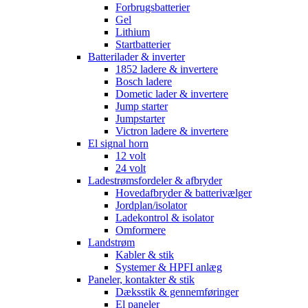
Forbrugsbatterier
Gel
Lithium
Startbatterier
Batterilader & inverter
1852 ladere & invertere
Bosch ladere
Dometic lader & invertere
Jump starter
Jumpstarter
Victron ladere & invertere
El signal horn
12 volt
24 volt
Ladestrømsfordeler & afbryder
Hovedafbryder & batterivælger
Jordplan/isolator
Ladekontrol & isolator
Omformere
Landstrøm
Kabler & stik
Systemer & HPFI anlæg
Paneler, kontakter & stik
Dæksstik & gennemføringer
El paneler