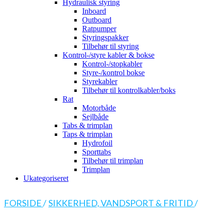
Hydraulisk styring
Inboard
Outboard
Ratpumper
Styringspakker
Tilbehør til styring
Kontrol-/styre kabler & bokse
Kontrol-/stopkabler
Styre-/kontrol bokse
Styrekabler
Tilbehør til kontrolkabler/boks
Rat
Motorbåde
Sejlbåde
Tabs & trimplan
Taps & trimplan
Hydrofoil
Sporttabs
Tilbehør til trimplan
Trimplan
Ukategoriseret
FORSIDE
/
SIKKERHED, VANDSPORT & FRITID
/