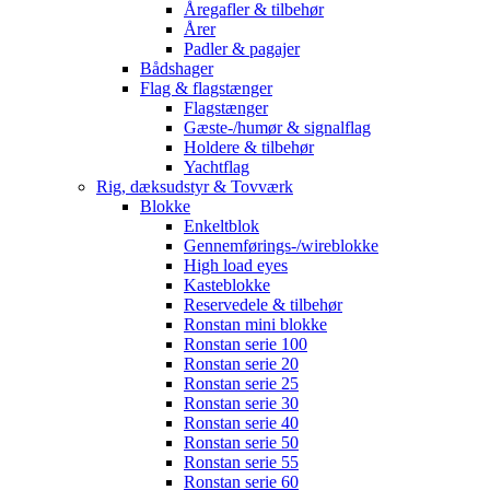
Åregafler & tilbehør
Årer
Padler & pagajer
Bådshager
Flag & flagstænger
Flagstænger
Gæste-/humør & signalflag
Holdere & tilbehør
Yachtflag
Rig, dæksudstyr & Tovværk
Blokke
Enkeltblok
Gennemførings-/wireblokke
High load eyes
Kasteblokke
Reservedele & tilbehør
Ronstan mini blokke
Ronstan serie 100
Ronstan serie 20
Ronstan serie 25
Ronstan serie 30
Ronstan serie 40
Ronstan serie 50
Ronstan serie 55
Ronstan serie 60