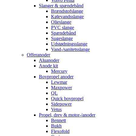
Volvo Penta
Slanger & spændebånd
Brændstofslange
Kølevandsslange
Olieslange
PVC slange
Spændebånd
Sugeslange
Udstødningsslange
Vand-/sanitetsslange
Offeranoder
Aluanoder
Anode kit
Mercury
Bovpropel anoder
Lewmar
Maxpower
QL
Quick bovpropel
Sidepower
Vetus
Propel, drev & motor-/anoder
Bennett
Bukh
Flexofold