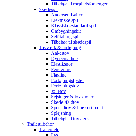
Tilbehør til rorpindsforlænger
Skødespil
Andersen Bailer
Elektriske spil
Klassiske-/standard spil
Ombygningskit
Self tailing spil
Tilbehør til skødespil
Tovværk & fortøjning
Ankertov
Dyneema line
Elastiksnor
Fenderline
Flagline
Fortøjningsfjeder
Fortøjningstov
Jolletov
Sejsinger & tovsamler
Skøde-/faldtov
Specialtov & line sortiment
Splejsning
Tilbehør til tovværk
Trailertilbehør
Trailerdele
Lys