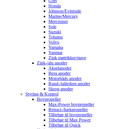
Gori
Honda
Johnson/Evinrude
Marine/Mercury
Mercruiser
Sole
Suzuki
Tohatsu
Volvo
Yamaha
Yanmar
Zink møtrikker/stave
Zink-/alu anoder
Akselanoder
Bera anoder
Motorbåds anoder
Rund-/tallerken anoder
Skrog anoder
Styring & Kontrol
Bovpropeller
Max-Power bovpropeller
Retract-/hækpropeller
Tilbehør til bovpropeller
Tilbehør til Max Power
Tilbehør til Quick