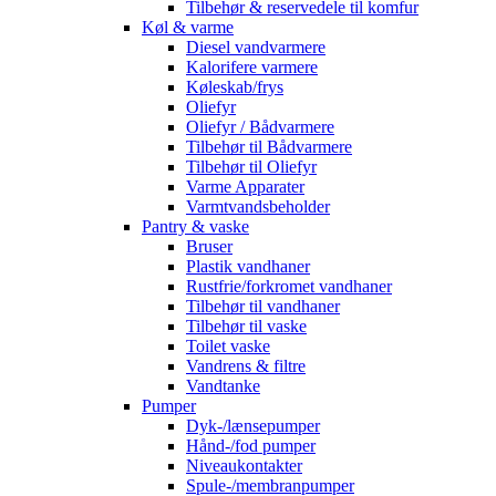
Tilbehør & reservedele til komfur
Køl & varme
Diesel vandvarmere
Kalorifere varmere
Køleskab/frys
Oliefyr
Oliefyr / Bådvarmere
Tilbehør til Bådvarmere
Tilbehør til Oliefyr
Varme Apparater
Varmtvandsbeholder
Pantry & vaske
Bruser
Plastik vandhaner
Rustfrie/forkromet vandhaner
Tilbehør til vandhaner
Tilbehør til vaske
Toilet vaske
Vandrens & filtre
Vandtanke
Pumper
Dyk-/lænsepumper
Hånd-/fod pumper
Niveaukontakter
Spule-/membranpumper