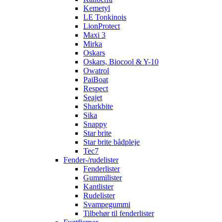
Kemetyl
LE Tonkinois
LionProtect
Maxi 3
Mirka
Oskars
Oskars, Biocool & Y-10
Owatrol
PaiBoat
Respect
Seajet
Sharkbite
Sika
Snappy
Star brite
Star brite bådpleje
Tec7
Fender-/rudelister
Fenderlister
Gummilister
Kantlister
Rudelister
Svampegummi
Tilbehør til fenderlister