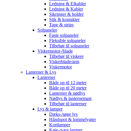
Ledning & Elkabler
Ledning & Kabler
Sikringer & holder
Stik & kontakter
Tape & strips
Solpaneler
Faste solpaneler
Fleksible solpaneler
Tilbehør til solpaneler
Viskermotor-/blade
Tilbehør til viskere
Viskerblade/arm
Viskermotor
Lanterner & Lys
Lanterner
Både op til 12 meter
Både op til 20 meter
Lanterner & nødlys
Nødlys & lanternemast
Tilbehør til lanterner
Lys & lamper
Dæks-/søge lys
Håndspot & lommelygter
Kortlamper
Køje-/væg lamper