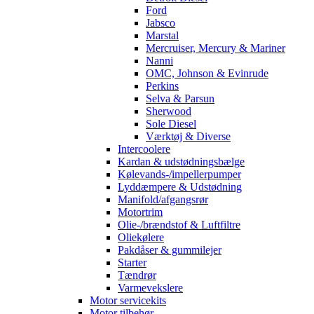
Ford
Jabsco
Marstal
Mercruiser, Mercury & Mariner
Nanni
OMC, Johnson & Evinrude
Perkins
Selva & Parsun
Sherwood
Sole Diesel
Værktøj & Diverse
Intercoolere
Kardan & udstødningsbælge
Kølevands-/impellerpumper
Lyddæmpere & Udstødning
Manifold/afgangsrør
Motortrim
Olie-/brændstof & Luftfiltre
Oliekølere
Pakdåser & gummilejer
Starter
Tændrør
Varmevekslere
Motor servicekits
Motor tilbehør