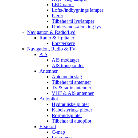
LED pærer
Lofts-/indbygnings lamper
Pærer
Tilbehør til lys/lamper
Undervands-/docking lys
Navigation & Radio/Lyd
Radio & Højttaler
Forstærkere
Navigation, Radio & TV
AIS
AIS modtager
AIS transponder
Antenner
Antenne beslag
Tilbehør til antenner
Tv & radio antenner
VHF & AIS antenner
Autopilot
Hydrauliske piloter
Kabelstyrings piloter
Rorpindspiloter
Tilbehør til autopilot
E-søkort
C-map
Lowrance