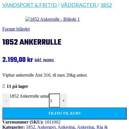
VANDSPORT & FRITID
/
VÅDDRAGTER
/
1852
Forstør billedet
1852 ANKERRULLE
2.199,00
kr
inkl. moms
Vipbar ankerrulle Aisi 316, til max 20kg anker.
11 på lager
1852 Ankerrulle antal
-
+
TILFØJ TIL KURV
Varenummer (SKU):
1011002
Kategorier:
1852
,
Ankergrej
,
Ankering
,
Ankering, Rig &