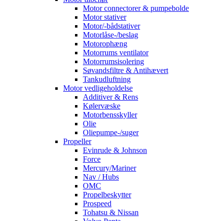
Motor connectorer & pumpebolde
Motor stativer
Motor/-bådstativer
Motorlåse-/beslag
Motorophæng
Motorrums ventilator
Motorrumsisolering
Søvandsfiltre & Antihævert
Tankudluftning
Motor vedligeholdelse
Additiver & Rens
Kølervæske
Motorbensskyller
Olie
Oliepumpe-/suger
Propeller
Evinrude & Johnson
Force
Mercury/Mariner
Nav / Hubs
OMC
Propelbeskytter
Prospeed
Tohatsu & Nissan