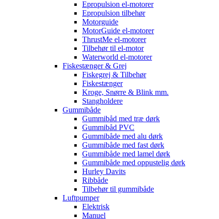
Epropulsion el-motorer
Epropulsion tilbehør
Motorguide
MotorGuide el-motorer
ThrustMe el-motorer
Tilbehør til el-motor
Waterworld el-motorer
Fiskestænger & Grej
Fiskegrej & Tilbehør
Fiskestænger
Kroge, Snørre & Blink mm.
Stangholdere
Gummibåde
Gummibåd med træ dørk
Gummibåd PVC
Gummibåde med alu dørk
Gummibåde med fast dørk
Gummibåde med lamel dørk
Gummibåde med oppustelig dørk
Hurley Davits
Ribbåde
Tilbehør til gummibåde
Luftpumper
Elektrisk
Manuel