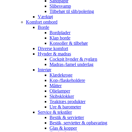
Sandpapir
Slibesvamp
Tilbehør til slib/polering
Værktøj
Komfort ombord
Borde
Bordplader
Klap borde
Konsoller & tilbehør
Diverse komfort
Hynder & madras
Cockpit hynder & ryglæn
Madras-/lamel underlag
Interiør
Klædekroge
Kop-/flaskeholdere
Måtter
Olielamper
Skibsklokker
Teaktræs produkter
Ure & barometer
Service & tekstiler
Bestik & servietter
Bestik, servietter & opbavaring
Glas & kopper