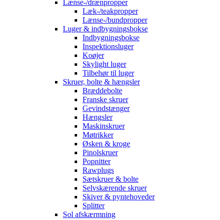
Lænse-/drænpropper
Læk-/teakpropper
Lænse-/bundpropper
Luger & indbygningsbokse
Indbygningsbokse
Inspektionsluger
Koøjer
Skylight luger
Tilbehør til luger
Skruer, bolte & hængsler
Bræddebolte
Franske skruer
Gevindstænger
Hængsler
Maskinskruer
Møtrikker
Øsken & kroge
Pinolskruer
Popnitter
Rawplugs
Sætskruer & bolte
Selvskærende skruer
Skiver & pyntehoveder
Splitter
Sol afskærmning