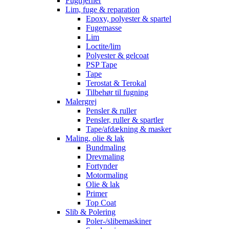
Fugtfjerner
Lim, fuge & reparation
Epoxy, polyester & spartel
Fugemasse
Lim
Loctite/lim
Polyester & gelcoat
PSP Tape
Tape
Terostat & Terokal
Tilbehør til fugning
Malergrej
Pensler & ruller
Pensler, ruller & spartler
Tape/afdækning & masker
Maling, olie & lak
Bundmaling
Drevmaling
Fortynder
Motormaling
Olie & lak
Primer
Top Coat
Slib & Polering
Poler-/slibemaskiner