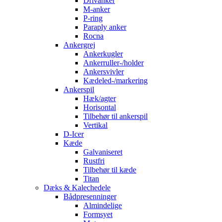
Drivanker
M-anker
P-ring
Paraply anker
Rocna
Ankergrej
Ankerkugler
Ankerruller-/holder
Ankersvivler
Kædeled-/markering
Ankerspil
Hæk/agter
Horisontal
Tilbehør til ankerspil
Vertikal
D-Icer
Kæde
Galvaniseret
Rustfri
Tilbehør til kæde
Titan
Dæks & Kalechedele
Bådpresenninger
Almindelige
Formsyet