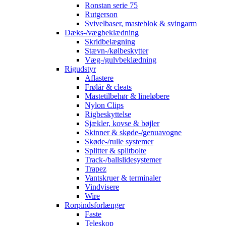
Ronstan serie 75
Rutgerson
Svivelbaser, masteblok & svingarm
Dæks-/vægbeklædning
Skridbelægning
Stævn-/kølbeskytter
Væg-/gulvbeklædning
Rigudstyr
Aflastere
Frølår & cleats
Mastetilbehør & lineløbere
Nylon Clips
Rigbeskyttelse
Sjækler, kovse & bøjler
Skinner & skøde-/genuavogne
Skøde-/rulle systemer
Splitter & splitbolte
Track-/ballslidesystemer
Trapez
Vantskruer & terminaler
Vindvisere
Wire
Rorpindsforlænger
Faste
Teleskop