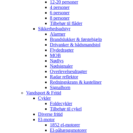
12-20 personer
4 personer
6 personer
8 personer
Tilbehør til flåder
Sikkerhedsudstyr
Alarmer
Brandslukker & førstehjælp
Drivanker & bådsmandstol
Flydedragter
MOB
Nødlys
Nødsignaler
Overlevelsesdragter
Radar reflektor
Redningskrans & kasteliner
Signalhorn
Vandsport & Fritid
Cykler
Foldecykler
Tilbehør til cykel
Diverse fritid
El-motor
1852 el-motorer
El-påhængsmotorer