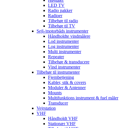
Højttaler
LED TV
Radio pakker
Radioer
Tilbehør til radio
Tilbehør til TV
Sejl-/motorbåds instrumenter
Håndholdte vindmålere
Lod instrumenter
Log instrumenter
Multi instrumenter
Repeater
Tilbehør & transducere
Vind instrumenter
Tilbehør til instrumenter
Fjernbetjening
Kabler, stik & covers
Moduler & Antenner
Mounts
Multifunktions instrument & fuel måler
Transducer
Vejrstation
VHF
Håndholdt VHF
Stationær VHF