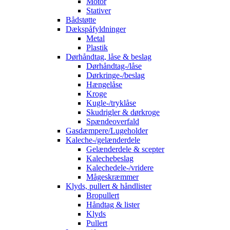
Motor
Stativer
Bådstøtte
Dækspåfyldninger
Metal
Plastik
Dørhåndtag, låse & beslag
Dørhåndtag-/låse
Dørkringe-/beslag
Hængelåse
Kroge
Kugle-/tryklåse
Skudrigler & dørkroge
Spændeoverfald
Gasdæmpere/Lugeholder
Kaleche-/gelænderdele
Gelænderdele & scepter
Kalechebeslag
Kalechedele-/vridere
Mågeskræmmer
Klyds, pullert & håndlister
Bropullert
Håndtag & lister
Klyds
Pullert