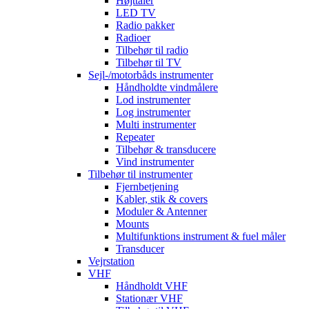
Højttaler
LED TV
Radio pakker
Radioer
Tilbehør til radio
Tilbehør til TV
Sejl-/motorbåds instrumenter
Håndholdte vindmålere
Lod instrumenter
Log instrumenter
Multi instrumenter
Repeater
Tilbehør & transducere
Vind instrumenter
Tilbehør til instrumenter
Fjernbetjening
Kabler, stik & covers
Moduler & Antenner
Mounts
Multifunktions instrument & fuel måler
Transducer
Vejrstation
VHF
Håndholdt VHF
Stationær VHF