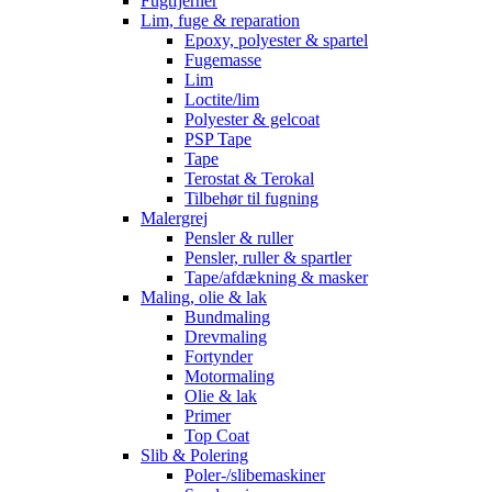
Fugtfjerner
Lim, fuge & reparation
Epoxy, polyester & spartel
Fugemasse
Lim
Loctite/lim
Polyester & gelcoat
PSP Tape
Tape
Terostat & Terokal
Tilbehør til fugning
Malergrej
Pensler & ruller
Pensler, ruller & spartler
Tape/afdækning & masker
Maling, olie & lak
Bundmaling
Drevmaling
Fortynder
Motormaling
Olie & lak
Primer
Top Coat
Slib & Polering
Poler-/slibemaskiner