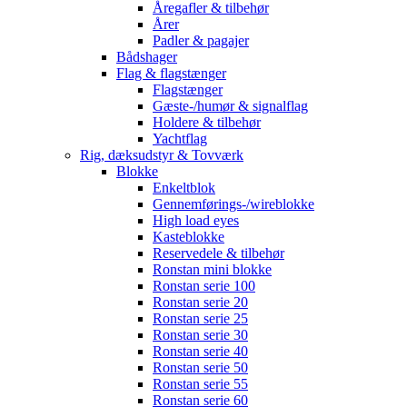
Åregafler & tilbehør
Årer
Padler & pagajer
Bådshager
Flag & flagstænger
Flagstænger
Gæste-/humør & signalflag
Holdere & tilbehør
Yachtflag
Rig, dæksudstyr & Tovværk
Blokke
Enkeltblok
Gennemførings-/wireblokke
High load eyes
Kasteblokke
Reservedele & tilbehør
Ronstan mini blokke
Ronstan serie 100
Ronstan serie 20
Ronstan serie 25
Ronstan serie 30
Ronstan serie 40
Ronstan serie 50
Ronstan serie 55
Ronstan serie 60