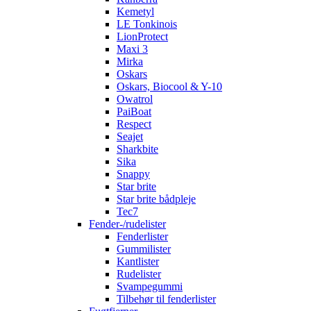
Kemetyl
LE Tonkinois
LionProtect
Maxi 3
Mirka
Oskars
Oskars, Biocool & Y-10
Owatrol
PaiBoat
Respect
Seajet
Sharkbite
Sika
Snappy
Star brite
Star brite bådpleje
Tec7
Fender-/rudelister
Fenderlister
Gummilister
Kantlister
Rudelister
Svampegummi
Tilbehør til fenderlister