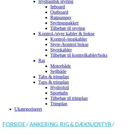
Hydraulisk styring
Inboard
Outboard
Ratpumper
Styringspakker
Tilbehør til styring
Kontrol-/styre kabler & bokse
Kontrol-/stopkabler
Styre-/kontrol bokse
Styrekabler
Tilbehør til kontrolkabler/boks
Rat
Motorbåde
Sejlbåde
Tabs & trimplan
Taps & trimplan
Hydrofoil
Sporttabs
Tilbehør til trimplan
Trimplan
Ukategoriseret
FORSIDE
/
ANKERING, RIG & DÆKSUDSTYR
/