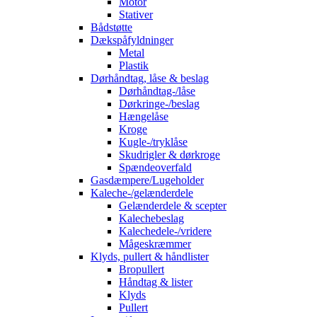
Motor
Stativer
Bådstøtte
Dækspåfyldninger
Metal
Plastik
Dørhåndtag, låse & beslag
Dørhåndtag-/låse
Dørkringe-/beslag
Hængelåse
Kroge
Kugle-/tryklåse
Skudrigler & dørkroge
Spændeoverfald
Gasdæmpere/Lugeholder
Kaleche-/gelænderdele
Gelænderdele & scepter
Kalechebeslag
Kalechedele-/vridere
Mågeskræmmer
Klyds, pullert & håndlister
Bropullert
Håndtag & lister
Klyds
Pullert