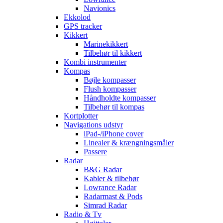
Navionics
Ekkolod
GPS tracker
Kikkert
Marinekikkert
Tilbehør til kikkert
Kombi instrumenter
Kompas
Bøjle kompasser
Flush kompasser
Håndholdte kompasser
Tilbehør til kompas
Kortplotter
Navigations udstyr
iPad-/iPhone cover
Linealer & krængningsmåler
Passere
Radar
B&G Radar
Kabler & tilbehør
Lowrance Radar
Radarmast & Pods
Simrad Radar
Radio & Tv