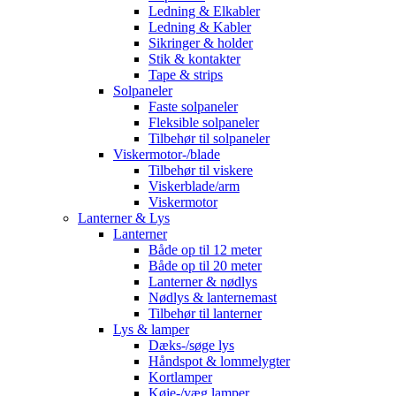
Ledning & Elkabler
Ledning & Kabler
Sikringer & holder
Stik & kontakter
Tape & strips
Solpaneler
Faste solpaneler
Fleksible solpaneler
Tilbehør til solpaneler
Viskermotor-/blade
Tilbehør til viskere
Viskerblade/arm
Viskermotor
Lanterner & Lys
Lanterner
Både op til 12 meter
Både op til 20 meter
Lanterner & nødlys
Nødlys & lanternemast
Tilbehør til lanterner
Lys & lamper
Dæks-/søge lys
Håndspot & lommelygter
Kortlamper
Køje-/væg lamper