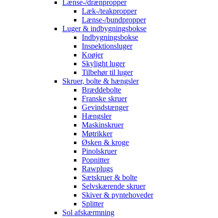
Lænse-/drænpropper
Læk-/teakpropper
Lænse-/bundpropper
Luger & indbygningsbokse
Indbygningsbokse
Inspektionsluger
Koøjer
Skylight luger
Tilbehør til luger
Skruer, bolte & hængsler
Bræddebolte
Franske skruer
Gevindstænger
Hængsler
Maskinskruer
Møtrikker
Øsken & kroge
Pinolskruer
Popnitter
Rawplugs
Sætskruer & bolte
Selvskærende skruer
Skiver & pyntehoveder
Splitter
Sol afskærmning