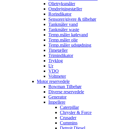
Olietryksmåler
Omdrejningstæller
Rorindikator
Sensorer/givere & tilbehør
Tankmåler vand
Tankmåler waste
Temp.måler kølevand
Temp.måler olie
Temp.måler udstødning
Timetæller
Trimindikator
Tryklog
Ur
VDO
Voltmeter
Motor reservedele
Bowman Tilbehør
Diverse reservedele
Generator
Impellere
Caterpillar
Chrysler & Force
Crusader
Cummins
Detroit Diesel