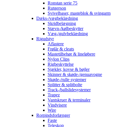
Ronstan serie 75
Rutgerson
Svivelbaser, masteblok & svingarm
Dæks-/vægbeklædning
Skridbelægning
Stævn-/kølbeskytter
Væg-/gulvbeklædning
Rigudstyr
Aflastere
Frølår & cleats
Mastetilbehør & lineløbere
Nylon Clips
Rigbeskyttelse
Sjækler, kovse & bøjler
Skinner & skøde-/genuavogne
Skøde-/rulle systemer
Splitter & splitbolte
Track-/ballslidesystemer
Trapez
Vantskruer & terminaler
Vindvisere
Wire
Rorpindsforlænger
Faste
Teleskop