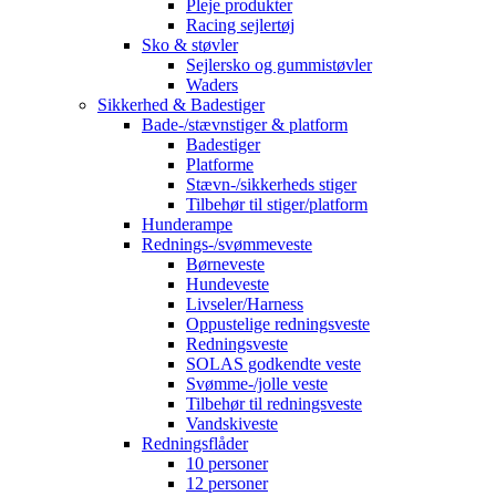
Pleje produkter
Racing sejlertøj
Sko & støvler
Sejlersko og gummistøvler
Waders
Sikkerhed & Badestiger
Bade-/stævnstiger & platform
Badestiger
Platforme
Stævn-/sikkerheds stiger
Tilbehør til stiger/platform
Hunderampe
Rednings-/svømmeveste
Børneveste
Hundeveste
Livseler/Harness
Oppustelige redningsveste
Redningsveste
SOLAS godkendte veste
Svømme-/jolle veste
Tilbehør til redningsveste
Vandskiveste
Redningsflåder
10 personer
12 personer