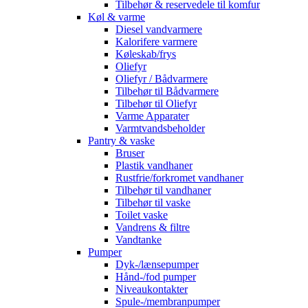
Tilbehør & reservedele til komfur
Køl & varme
Diesel vandvarmere
Kalorifere varmere
Køleskab/frys
Oliefyr
Oliefyr / Bådvarmere
Tilbehør til Bådvarmere
Tilbehør til Oliefyr
Varme Apparater
Varmtvandsbeholder
Pantry & vaske
Bruser
Plastik vandhaner
Rustfrie/forkromet vandhaner
Tilbehør til vandhaner
Tilbehør til vaske
Toilet vaske
Vandrens & filtre
Vandtanke
Pumper
Dyk-/lænsepumper
Hånd-/fod pumper
Niveaukontakter
Spule-/membranpumper