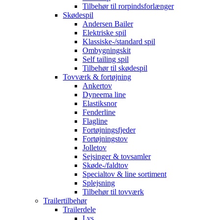
Tilbehør til rorpindsforlænger
Skødespil
Andersen Bailer
Elektriske spil
Klassiske-/standard spil
Ombygningskit
Self tailing spil
Tilbehør til skødespil
Tovværk & fortøjning
Ankertov
Dyneema line
Elastiksnor
Fenderline
Flagline
Fortøjningsfjeder
Fortøjningstov
Jolletov
Sejsinger & tovsamler
Skøde-/faldtov
Specialtov & line sortiment
Splejsning
Tilbehør til tovværk
Trailertilbehør
Trailerdele
Lys