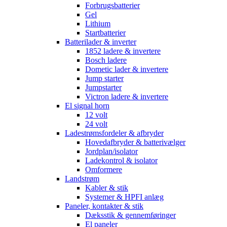
Forbrugsbatterier
Gel
Lithium
Startbatterier
Batterilader & inverter
1852 ladere & invertere
Bosch ladere
Dometic lader & invertere
Jump starter
Jumpstarter
Victron ladere & invertere
El signal horn
12 volt
24 volt
Ladestrømsfordeler & afbryder
Hovedafbryder & batterivælger
Jordplan/isolator
Ladekontrol & isolator
Omformere
Landstrøm
Kabler & stik
Systemer & HPFI anlæg
Paneler, kontakter & stik
Dæksstik & gennemføringer
El paneler