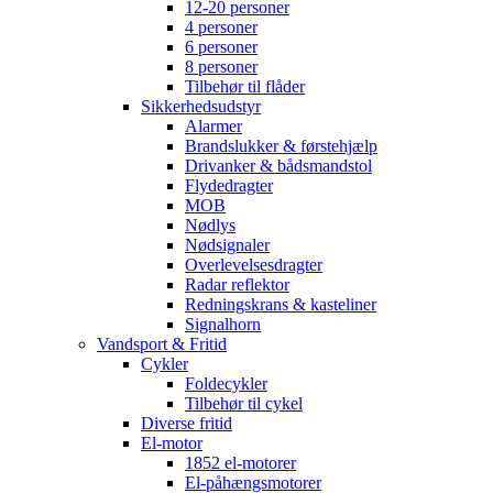
12-20 personer
4 personer
6 personer
8 personer
Tilbehør til flåder
Sikkerhedsudstyr
Alarmer
Brandslukker & førstehjælp
Drivanker & bådsmandstol
Flydedragter
MOB
Nødlys
Nødsignaler
Overlevelsesdragter
Radar reflektor
Redningskrans & kasteliner
Signalhorn
Vandsport & Fritid
Cykler
Foldecykler
Tilbehør til cykel
Diverse fritid
El-motor
1852 el-motorer
El-påhængsmotorer