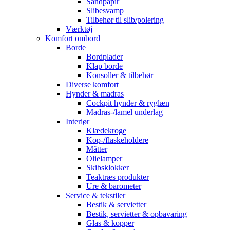
Sandpapir
Slibesvamp
Tilbehør til slib/polering
Værktøj
Komfort ombord
Borde
Bordplader
Klap borde
Konsoller & tilbehør
Diverse komfort
Hynder & madras
Cockpit hynder & ryglæn
Madras-/lamel underlag
Interiør
Klædekroge
Kop-/flaskeholdere
Måtter
Olielamper
Skibsklokker
Teaktræs produkter
Ure & barometer
Service & tekstiler
Bestik & servietter
Bestik, servietter & opbavaring
Glas & kopper