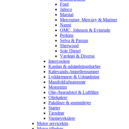
Ford
Jabsco
Marstal
Mercruiser, Mercury & Mariner
Nanni
OMC, Johnson & Evinrude
Perkins
Selva & Parsun
Sherwood
Sole Diesel
Værktøj & Diverse
Intercoolere
Kardan & udstødningsbælge
Kølevands-/impellerpumper
Lyddæmpere & Udstødning
Manifold/afgangsrør
Motortrim
Olie-/brændstof & Luftfiltre
Oliekølere
Pakdåser & gummilejer
Starter
Tændrør
Varmevekslere
Motor servicekits
Motor tilbehør