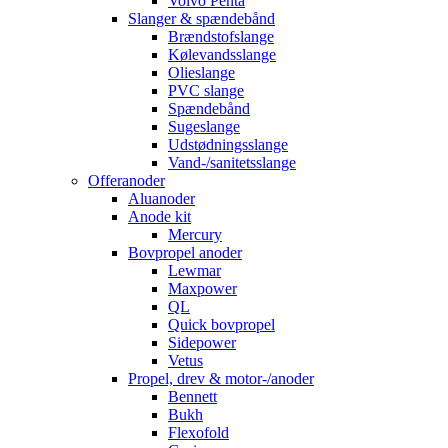
Volvo Penta
Slanger & spændebånd
Brændstofslange
Kølevandsslange
Olieslange
PVC slange
Spændebånd
Sugeslange
Udstødningsslange
Vand-/sanitetsslange
Offeranoder
Aluanoder
Anode kit
Mercury
Bovpropel anoder
Lewmar
Maxpower
QL
Quick bovpropel
Sidepower
Vetus
Propel, drev & motor-/anoder
Bennett
Bukh
Flexofold