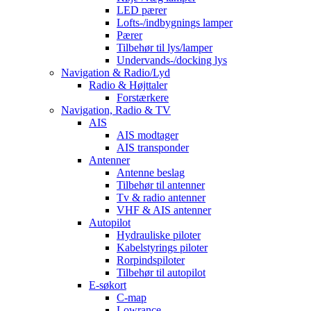
LED pærer
Lofts-/indbygnings lamper
Pærer
Tilbehør til lys/lamper
Undervands-/docking lys
Navigation & Radio/Lyd
Radio & Højttaler
Forstærkere
Navigation, Radio & TV
AIS
AIS modtager
AIS transponder
Antenner
Antenne beslag
Tilbehør til antenner
Tv & radio antenner
VHF & AIS antenner
Autopilot
Hydrauliske piloter
Kabelstyrings piloter
Rorpindspiloter
Tilbehør til autopilot
E-søkort
C-map
Lowrance