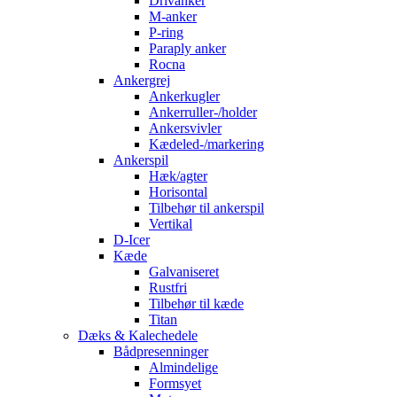
Drivanker
M-anker
P-ring
Paraply anker
Rocna
Ankergrej
Ankerkugler
Ankerruller-/holder
Ankersvivler
Kædeled-/markering
Ankerspil
Hæk/agter
Horisontal
Tilbehør til ankerspil
Vertikal
D-Icer
Kæde
Galvaniseret
Rustfri
Tilbehør til kæde
Titan
Dæks & Kalechedele
Bådpresenninger
Almindelige
Formsyet