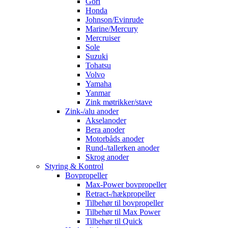
Gori
Honda
Johnson/Evinrude
Marine/Mercury
Mercruiser
Sole
Suzuki
Tohatsu
Volvo
Yamaha
Yanmar
Zink møtrikker/stave
Zink-/alu anoder
Akselanoder
Bera anoder
Motorbåds anoder
Rund-/tallerken anoder
Skrog anoder
Styring & Kontrol
Bovpropeller
Max-Power bovpropeller
Retract-/hækpropeller
Tilbehør til bovpropeller
Tilbehør til Max Power
Tilbehør til Quick