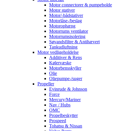
Motor connectorer & pumpebolde
Motor stativer
Motor/-bådstativer
Motorlåse-/beslag
Motorophæng
Motorrums ventilator
Motorrumsisolering
Søvandsfiltre & Antihævert
Tankudluftning
Motor vedligeholdelse
Additiver & Rens
Kølervæske
Motorbensskyller
Olie
Oliepumpe-/suger
Propeller
Evinrude & Johnson
Force
Mercury/Mariner
Nav / Hubs
OMC
Propelbeskytter
Prospeed
Tohatsu & Nissan