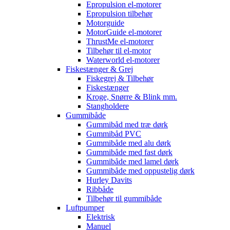
Epropulsion el-motorer
Epropulsion tilbehør
Motorguide
MotorGuide el-motorer
ThrustMe el-motorer
Tilbehør til el-motor
Waterworld el-motorer
Fiskestænger & Grej
Fiskegrej & Tilbehør
Fiskestænger
Kroge, Snørre & Blink mm.
Stangholdere
Gummibåde
Gummibåd med træ dørk
Gummibåd PVC
Gummibåde med alu dørk
Gummibåde med fast dørk
Gummibåde med lamel dørk
Gummibåde med oppustelig dørk
Hurley Davits
Ribbåde
Tilbehør til gummibåde
Luftpumper
Elektrisk
Manuel