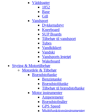
Våddragter
1852
Base
Gill
Vandsport
Dykkerudstyr
Kneeboard
SUP Boards
Tilbehør til vandsport
Tubes
Vandkikkert
Vandski
Vandsports legetøj
Wakeboard
Styring & Motortilbehør
Motordele & Tilbehør
Brændstoftanke
Benzintanke
Brændstofdunke
Tilbehør til brændstoftanke
Motor instrumenter
Amperemeter
Brændstofmåler
GPS Speed
Multifunktionsinstrumenter