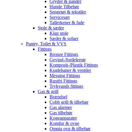
Gryder & pander
Hunde Tilbehør
Sengetøj & tekstiler
Servicesæt
Tallerkener & fade
Stole & sæder
Klap stole
Sæder & sofaer
Pantry, Toilet & VVS
Fittings
Bronze Fittings
Gevind-/fordelerrør
Komposit-/Plastik Fittings
Kuglehaner & ventiler
Messing Fittings
Rustfri Fittings
Trykvands fittings
Gas & grill
Brændsel
Cobb grill & tilbehør
Gas alarmer
Gas tilbehør
Kogeapparater
Komfur & ovne
Omnia ovn & tilbehør