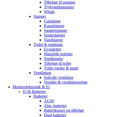
Tilbehør til pumper
Trykvandspumper
Whale
Slanger
Gasslange
Kanalslange
Sanitetsslange
Spuleslanger
Vandslange
Toilet & septitank
El-toiletter
Manuelle toiletter
Septiktanke
Tilbehør til toilet
Toilet væske & papir
Ventilation
Solcelle ventilator
Ventiler & ventilationsriste
Marineelektronik & El
El & Batterier
Batterier
AGM
Alm. batterier
Batterikasser og tilbehør
Dual batterier