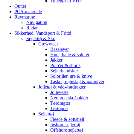
Tilbehør til VHF
Outlet
POS-materiale
Raymarine
Navigation
Radar
Sikkerhed, Vandsport & Fritid
Sejlertøj & Sko
Crewwear
Baselayer
Huer, hatte & sokker
Jakker
Polo'er & shorts
Sejlerhandsker
Solbriller, ure & knive
Tasker, regnslag & paraplyer
Jolletøj & våd-/tørdragter
Jolleveste
Neopren sko/sokker
Tørdragter
Tørtoppe
Sejlertøj
Fleece & softshell
Inshore sejlertøj
Offshore sejlertøj