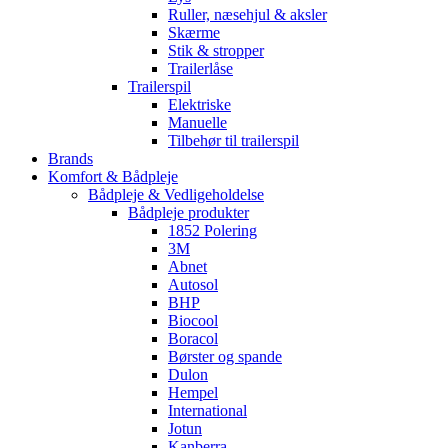
Ruller, næsehjul & aksler
Skærme
Stik & stropper
Trailerlåse
Trailerspil
Elektriske
Manuelle
Tilbehør til trailerspil
Brands
Komfort & Bådpleje
Bådpleje & Vedligeholdelse
Bådpleje produkter
1852 Polering
3M
Abnet
Autosol
BHP
Biocool
Boracol
Børster og spande
Dulon
Hempel
International
Jotun
Kanberra