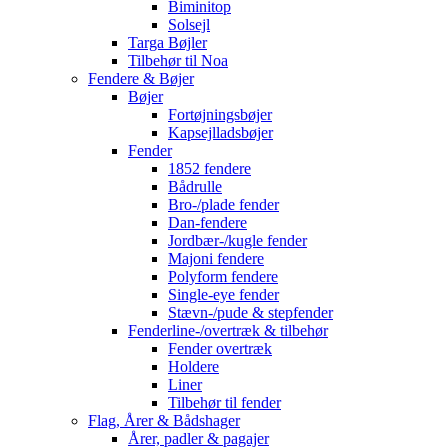
Biminitop
Solsejl
Targa Bøjler
Tilbehør til Noa
Fendere & Bøjer
Bøjer
Fortøjningsbøjer
Kapsejlladsbøjer
Fender
1852 fendere
Bådrulle
Bro-/plade fender
Dan-fendere
Jordbær-/kugle fender
Majoni fendere
Polyform fendere
Single-eye fender
Stævn-/pude & stepfender
Fenderline-/overtræk & tilbehør
Fender overtræk
Holdere
Liner
Tilbehør til fender
Flag, Årer & Bådshager
Årer, padler & pagajer