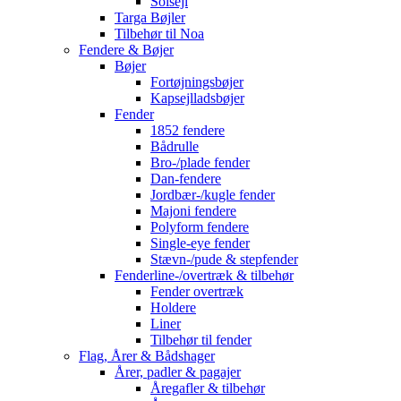
Solsejl
Targa Bøjler
Tilbehør til Noa
Fendere & Bøjer
Bøjer
Fortøjningsbøjer
Kapsejlladsbøjer
Fender
1852 fendere
Bådrulle
Bro-/plade fender
Dan-fendere
Jordbær-/kugle fender
Majoni fendere
Polyform fendere
Single-eye fender
Stævn-/pude & stepfender
Fenderline-/overtræk & tilbehør
Fender overtræk
Holdere
Liner
Tilbehør til fender
Flag, Årer & Bådshager
Årer, padler & pagajer
Åregafler & tilbehør