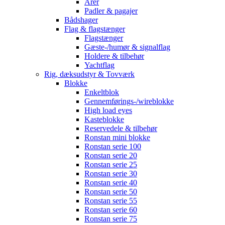
Årer
Padler & pagajer
Bådshager
Flag & flagstænger
Flagstænger
Gæste-/humør & signalflag
Holdere & tilbehør
Yachtflag
Rig, dæksudstyr & Tovværk
Blokke
Enkeltblok
Gennemførings-/wireblokke
High load eyes
Kasteblokke
Reservedele & tilbehør
Ronstan mini blokke
Ronstan serie 100
Ronstan serie 20
Ronstan serie 25
Ronstan serie 30
Ronstan serie 40
Ronstan serie 50
Ronstan serie 55
Ronstan serie 60
Ronstan serie 75