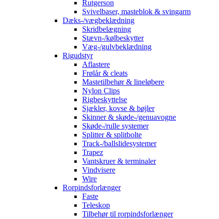
Rutgerson
Svivelbaser, masteblok & svingarm
Dæks-/vægbeklædning
Skridbelægning
Stævn-/kølbeskytter
Væg-/gulvbeklædning
Rigudstyr
Aflastere
Frølår & cleats
Mastetilbehør & lineløbere
Nylon Clips
Rigbeskyttelse
Sjækler, kovse & bøjler
Skinner & skøde-/genuavogne
Skøde-/rulle systemer
Splitter & splitbolte
Track-/ballslidesystemer
Trapez
Vantskruer & terminaler
Vindvisere
Wire
Rorpindsforlænger
Faste
Teleskop
Tilbehør til rorpindsforlænger