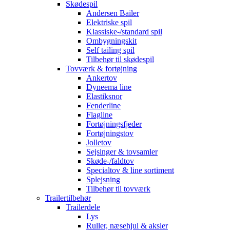
Skødespil
Andersen Bailer
Elektriske spil
Klassiske-/standard spil
Ombygningskit
Self tailing spil
Tilbehør til skødespil
Tovværk & fortøjning
Ankertov
Dyneema line
Elastiksnor
Fenderline
Flagline
Fortøjningsfjeder
Fortøjningstov
Jolletov
Sejsinger & tovsamler
Skøde-/faldtov
Specialtov & line sortiment
Splejsning
Tilbehør til tovværk
Trailertilbehør
Trailerdele
Lys
Ruller, næsehjul & aksler