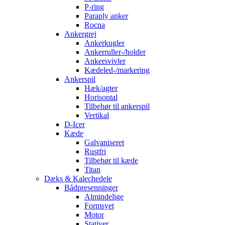
P-ring
Paraply anker
Rocna
Ankergrej
Ankerkugler
Ankerruller-/holder
Ankersvivler
Kædeled-/markering
Ankerspil
Hæk/agter
Horisontal
Tilbehør til ankerspil
Vertikal
D-Icer
Kæde
Galvaniseret
Rustfri
Tilbehør til kæde
Titan
Dæks & Kalechedele
Bådpresenninger
Almindelige
Formsyet
Motor
Stativer