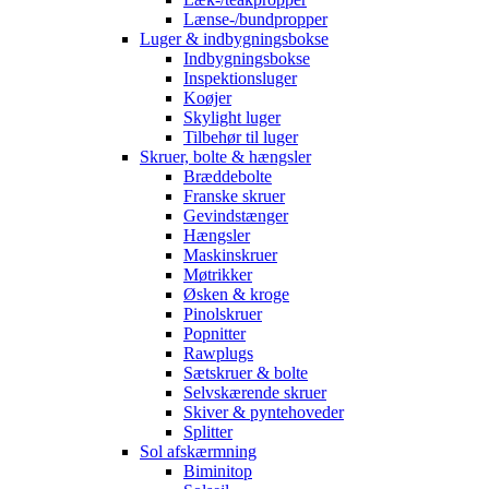
Lænse-/bundpropper
Luger & indbygningsbokse
Indbygningsbokse
Inspektionsluger
Koøjer
Skylight luger
Tilbehør til luger
Skruer, bolte & hængsler
Bræddebolte
Franske skruer
Gevindstænger
Hængsler
Maskinskruer
Møtrikker
Øsken & kroge
Pinolskruer
Popnitter
Rawplugs
Sætskruer & bolte
Selvskærende skruer
Skiver & pyntehoveder
Splitter
Sol afskærmning
Biminitop