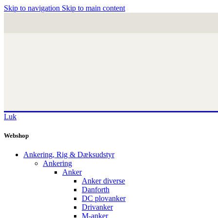
Skip to navigation
Skip to main content
Luk
Webshop
Ankering, Rig & Dæksudstyr
Ankering
Anker
Anker diverse
Danforth
DC plovanker
Drivanker
M-anker