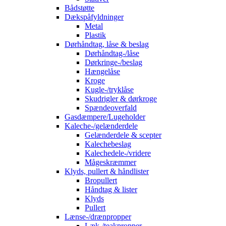
Bådstøtte
Dækspåfyldninger
Metal
Plastik
Dørhåndtag, låse & beslag
Dørhåndtag-/låse
Dørkringe-/beslag
Hængelåse
Kroge
Kugle-/tryklåse
Skudrigler & dørkroge
Spændeoverfald
Gasdæmpere/Lugeholder
Kaleche-/gelænderdele
Gelænderdele & scepter
Kalechebeslag
Kalechedele-/vridere
Mågeskræmmer
Klyds, pullert & håndlister
Bropullert
Håndtag & lister
Klyds
Pullert
Lænse-/drænpropper
Læk-/teakpropper