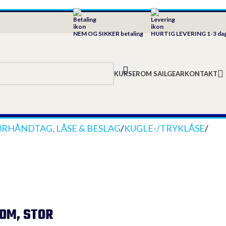
NEM OG SIKKER betaling
HURTIG LEVERING 1-3 da
KURSER
OM SAILGEAR
KONTAKT
RHÅNDTAG, LÅSE & BESLAG
/
KUGLE-/TRYKLÅSE
/
OM, STOR