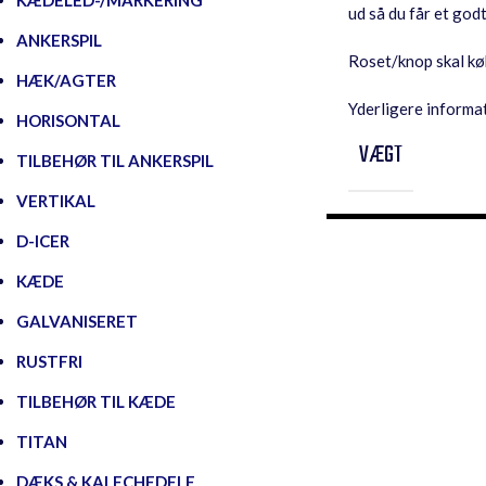
KÆDELED-/MARKERING
ud så du får et god
ANKERSPIL
Roset/knop skal kø
HÆK/AGTER
Yderligere informa
HORISONTAL
VÆGT
TILBEHØR TIL ANKERSPIL
VERTIKAL
D-ICER
KÆDE
GALVANISERET
RUSTFRI
TILBEHØR TIL KÆDE
TITAN
DÆKS & KALECHEDELE