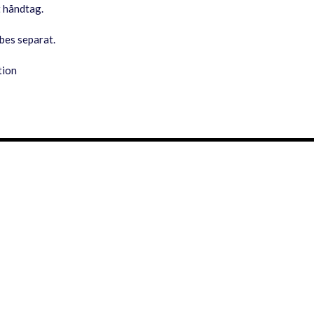
t håndtag.
bes separat.
tion