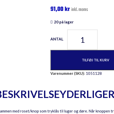
91,00
kr
inkl. moms
20 på lager
TILFØJ TIL KURV
Varenummer (SKU):
1051128
BESKRIVELSE
YDERLIGE
mmen med roset/knop som tryklås til luger og døre. Når knoppen tryk