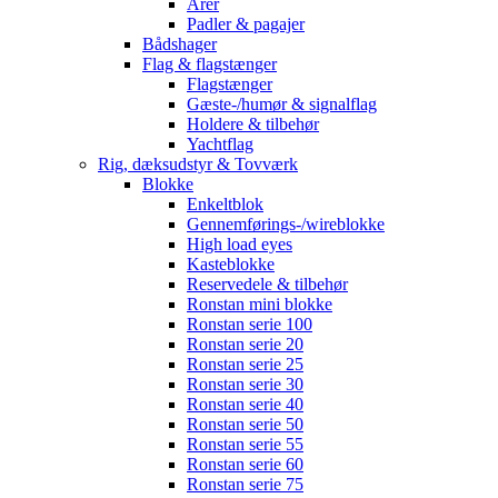
Årer
Padler & pagajer
Bådshager
Flag & flagstænger
Flagstænger
Gæste-/humør & signalflag
Holdere & tilbehør
Yachtflag
Rig, dæksudstyr & Tovværk
Blokke
Enkeltblok
Gennemførings-/wireblokke
High load eyes
Kasteblokke
Reservedele & tilbehør
Ronstan mini blokke
Ronstan serie 100
Ronstan serie 20
Ronstan serie 25
Ronstan serie 30
Ronstan serie 40
Ronstan serie 50
Ronstan serie 55
Ronstan serie 60
Ronstan serie 75