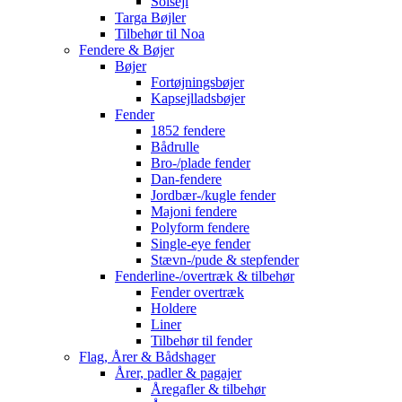
Solsejl
Targa Bøjler
Tilbehør til Noa
Fendere & Bøjer
Bøjer
Fortøjningsbøjer
Kapsejlladsbøjer
Fender
1852 fendere
Bådrulle
Bro-/plade fender
Dan-fendere
Jordbær-/kugle fender
Majoni fendere
Polyform fendere
Single-eye fender
Stævn-/pude & stepfender
Fenderline-/overtræk & tilbehør
Fender overtræk
Holdere
Liner
Tilbehør til fender
Flag, Årer & Bådshager
Årer, padler & pagajer
Åregafler & tilbehør