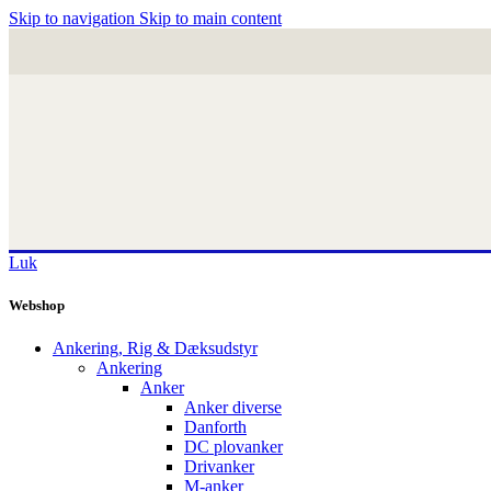
Skip to navigation
Skip to main content
Luk
Webshop
Ankering, Rig & Dæksudstyr
Ankering
Anker
Anker diverse
Danforth
DC plovanker
Drivanker
M-anker