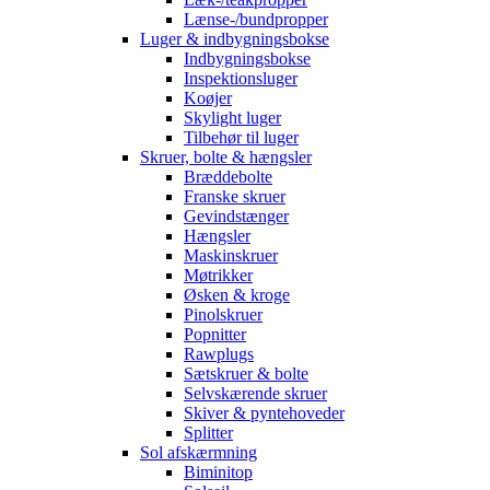
Lænse-/bundpropper
Luger & indbygningsbokse
Indbygningsbokse
Inspektionsluger
Koøjer
Skylight luger
Tilbehør til luger
Skruer, bolte & hængsler
Bræddebolte
Franske skruer
Gevindstænger
Hængsler
Maskinskruer
Møtrikker
Øsken & kroge
Pinolskruer
Popnitter
Rawplugs
Sætskruer & bolte
Selvskærende skruer
Skiver & pyntehoveder
Splitter
Sol afskærmning
Biminitop