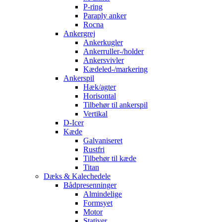
P-ring
Paraply anker
Rocna
Ankergrej
Ankerkugler
Ankerruller-/holder
Ankersvivler
Kædeled-/markering
Ankerspil
Hæk/agter
Horisontal
Tilbehør til ankerspil
Vertikal
D-Icer
Kæde
Galvaniseret
Rustfri
Tilbehør til kæde
Titan
Dæks & Kalechedele
Bådpresenninger
Almindelige
Formsyet
Motor
Stativer