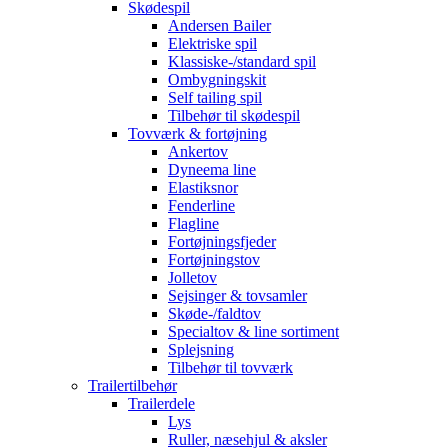
Skødespil
Andersen Bailer
Elektriske spil
Klassiske-/standard spil
Ombygningskit
Self tailing spil
Tilbehør til skødespil
Tovværk & fortøjning
Ankertov
Dyneema line
Elastiksnor
Fenderline
Flagline
Fortøjningsfjeder
Fortøjningstov
Jolletov
Sejsinger & tovsamler
Skøde-/faldtov
Specialtov & line sortiment
Splejsning
Tilbehør til tovværk
Trailertilbehør
Trailerdele
Lys
Ruller, næsehjul & aksler