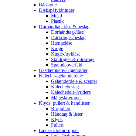
Bådstøtte
Dækspåfyldninger
Metal
Plastik
Dørhåndtag, låse & beslag
Dørhåndtag-/låse
Dørkringe-/beslag
Hængelåse
Kroge
Kugle-/tryklåse
Skudrigler & dørkroge
Spændeoverfald
Gasdæmpere/Lugeholder
Kaleche-/gelænderdele
Gelænderdele & scepter
Kalechebeslag
Kalechedele-/vridere
Mågeskræmmer
Klyds, pullert & håndlister
Bropullert
Håndtag & lister
Klyds
Pullert
Lænse-/drænpropper
Læk-/teakpropper